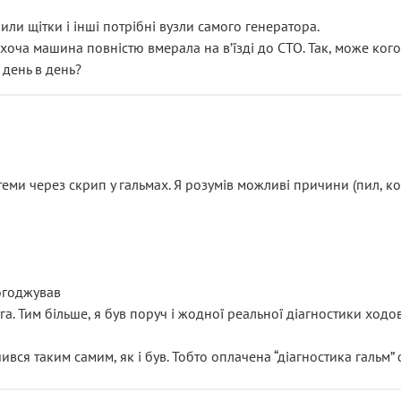
или щітки і інші потрібні вузли самого генератора.
 хоча машина повністю вмерала на вʼїзді до СТО. Так, може кого
 день в день?
еми через скрип у гальмах. Я розумів можливі причини (пил, кол
погоджував
уга. Тим більше, я був поруч і жодної реальної діагностики ход
ився таким самим, як і був. Тобто оплачена “діагностика гальм”