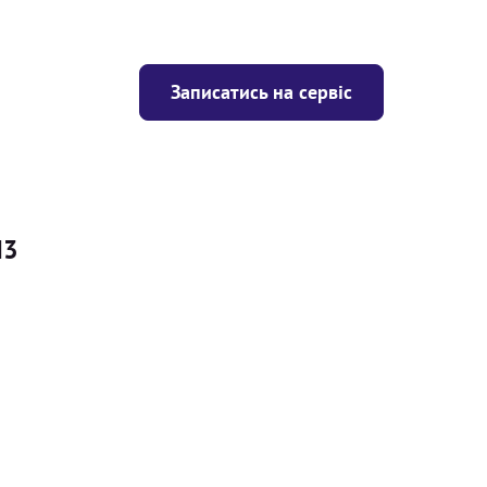
Записатись на сервіс
H3
Ціна
ігрівача
Безкоштовно