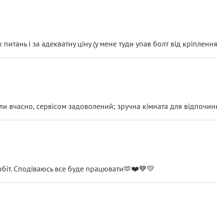
итань і за адекватну ціну (у мене туди упав болт від кріплення
и вчасно, сервісом задоволений; зручна кімната для відпочинк
обіт. Сподіваюсь все буде працювати🫶❤️💙💛