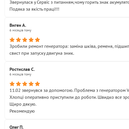
Звернулася у Сервіс з питанням,чому горить знак акумуля
Подяка за якість праці!!!
Виген А.
6 місяців тому
Зробили ремонт генератора: заміна шківа, ременя, підшипни
свист при запуску двигуна зник.
Ростислав С.
6 місяців тому
11.02 звернувся за допомогою. Проблема з генератором 
Хлопці оперативно приступили до роботи. Швидко все зро
Щиро дякую.
Рекомендую
Олег П.