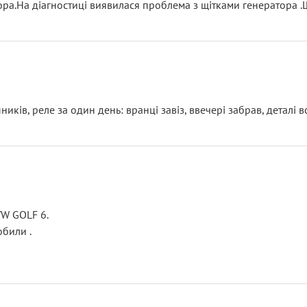
тора.На діагностиці виявилася проблема з щітками генератора 
ків, реле за один день: вранці завіз, ввечері забрав, деталі в
VW GOLF 6.
били .