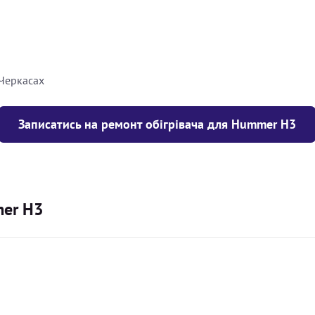
8000
грн
10000
грн
 Черкасах
Записатись на ремонт обігрівача для Hummer H3
mer H3