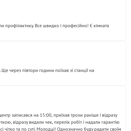
ли профілактику. Все швидко і професійно! Є кімната
ати дорогий вузол замість елементарних ущільнювачів.
м знайшов декілька гайок під лобовим склом. Мені
 Ще через півтори години поїхав зі станції на
ня та бажання повертатися.
нтр записався на 15:00, приїхав трохи раніше і відразу
кою, відразу видали чек, перелік робіт і надали гарантію
 чітко та по суті. Молодці! Однозначно буду радити своїм