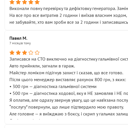
Виконали повну перевірку та дефіктовку генератора. Замін
На все про все витратив 2 години і виїхав власним ходом,
не забувайте, хто вам зроби все за 2 години і записавшись
Павел М.
7 місяців тому
Записався на СТО виключно на діагностику гальмівної сист
Авто прийняли, загнали в гараж.
Майстер ломіком підігнув захист і сказав, що все готово.
Після цього менеджер виставляє рахунок 800 грн, з яких:
• 300 грн — діагностика гальмівної системи
• 500 грн — діагностика ходової, яку я НЕ замовляв і НЕ 
Я оплатив, але одразу звернув увагу, що це нав’язана посл
“послугу” повернули, що лише підтвердило мою правоту.
Але головне — я виїжджаю з боксу, і скрип у гальмах залиш
Далі ситуація тільки погіршилась:
• сказали, що тепер “потрібно знімати колеса”