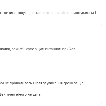
сь не влаштовує ціна, мене вона повністю влаштувала та і
одки, захист) і саме з цим питанням приїхав.
ової не проводилось. Після зауваження гроші за цю
 фактично нічого не дала.