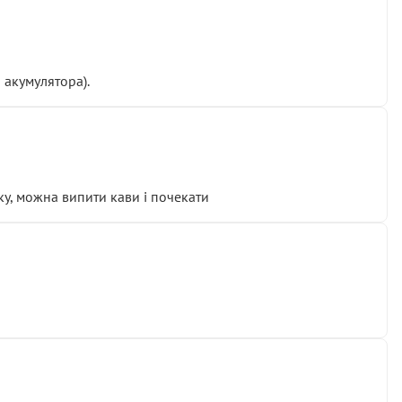
 акумулятора).
у, можна випити кави і почекати