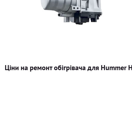
Ціни на ремонт обігрівача для Hummer 
Послуга
Автономний обігрівач
Безкоштовний розрахунок ціни установки автономного об