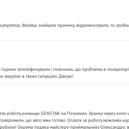
ояснення
кумулятор. Фахівці знайшли причину, відремонтували, та зроби
 разом із головним гальмівним циліндром у зборі.
звучить як мінімум непрофесійно, а як максимум — спроба прод
тартер, і тоді сервіс наче справив хороше враження. Але згодо
и не хвилюватися. ( надіюсь новий власник, не застяг в полі))
я дрібницями.
йозно підірвав.
ві години зателефонували і пояснили, що проблема в генераторі.
о виручає в таких ситуаціях. Дякую!
їхав”
ість, а “аби швидше і дорожче”. Саме це і псує загальне вражен
ти роботу команди GENSTAR на Позняках. Зранку через колл-це
овідомили, що авто вже готово. Оплата за роботу можлива карт
зробили! Окрема подяка майстеру-приймальнику Олександру: всі