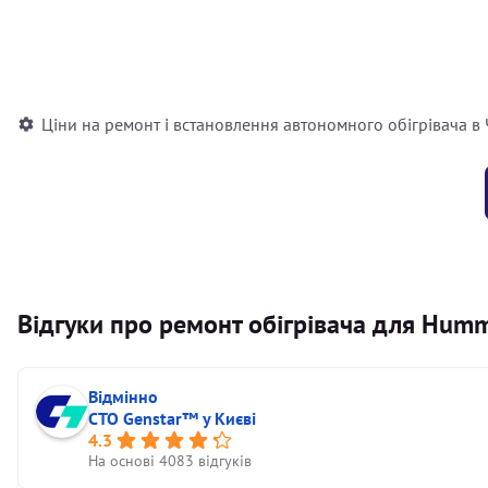
Встановлення повітряного автономного опалювача
Встановлення рідинного автономного опалювача
Ціни на ремонт і встановлення автономного обігрівача в
Відгуки про ремонт обігрівача для Hum
Відмінно
СТО Genstar™ у Києві
4.3
На основі 4083 відгуків