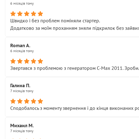
6 місяців тому
Швидко і без проблем поміняли стартер.
Додатково за моїм проханням зняли підкрилок без зайвих п
Roman A.
6 місяців тому
Звертався з проблемою з генератором C-Max 2011. Зробил
Галина П.
7 місяців тому
Сподобалось з моменту звернення і до кінця виконаних р
Михаил М.
7 місяців тому