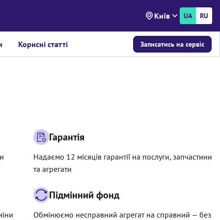
Київ
UA
RU
и
Корисні статті
Записатись на сервіс
Гарантія
ри
Надаємо 12 місяців гарантії на послуги, запчастини
та агрегати
Підмінний фонд
міни
Обмінюємо несправний агрегат на справний — без