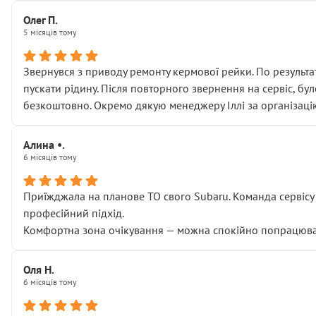
Олег П.
5 місяців тому
Звернувся з приводу ремонту кермової рейки. По результат
пускати рідину. Після повторного звернення на сервіс, бу
безкоштовно. Окремо дякую менеджеру Іллі за організаці
Алина •.
6 місяців тому
Приїжджала на планове ТО свого Subaru. Команда сервісу п
професійний підхід.
Комфортна зона очікування — можна спокійно попрацювати
Оля Н.
6 місяців тому