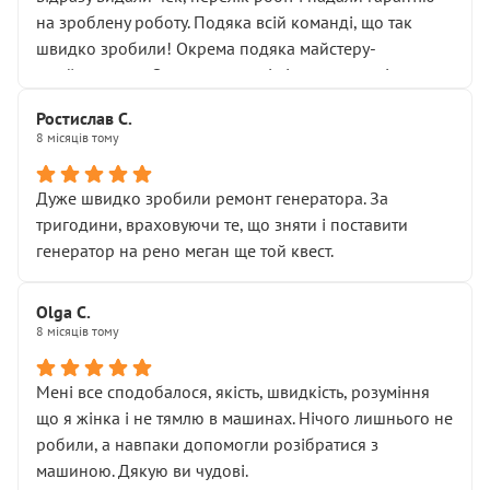
Але після нинішнього візиту такі дрібниці вже не
на зроблену роботу. Подяка всій команді, що так
здаються дрібницями.
швидко зробили! Окрема подяка майстеру-
Я — клієнт, який працює на довірі, і саме її цей сервіс
приймальнику Олександру: всі чітко та по суті.
серйозно підірвав.
Молодці! Однозначно буду радити своїм знайомим
Хотілося б більше:
Ростислав С.
звертатися до цього автосервісу.
8 місяців тому
• належної уваги до авто
• прозорості в роботах і рахунках
• реальної діагностики, а не формального
Дуже швидко зробили ремонт генератора. За
“подивились і поїхав”
тригодини, враховуючи те, що зняти і поставити
На жаль, складається враження, що сервіс працює не
генератор на рено меган ще той квест.
на якість, а “аби швидше і дорожче”. Саме це і псує
загальне враження та бажання повертатися.
Olga С.
Стосовно комунікації - все добре
8 місяців тому
Мені все сподобалося, якість, швидкість, розуміння
що я жінка і не тямлю в машинах. Нічого лишнього не
робили, а навпаки допомогли розібратися з
машиною. Дякую ви чудові.