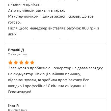
питанням приїхав.
Авто прийняли, загнали в гараж.
Майстер ломіком підігнув захист і сказав, що все
готово.
Після цього менеджер виставляє рахунок 800 грн, з
яких:
• 300 грн — діагностика гальмівної системи
• 500 грн — діагностика ходової, яку я НЕ замовляв і
Віталій Д.
НЕ погоджував
7 місяців тому
Я оплатив, але одразу звернув увагу, що це нав’язана
послуга. Тим більше, я був поруч і жодної реальної
Звернувся з проблемою - генератор не давав зарядку
діагностики ходової не проводилось. Після
на акумулятор. Фахівці знайшли причину,
зауваження гроші за цю “послугу” повернули, що
відремонтували, та зробили профілактику. Все
лише підтвердило мою правоту.
швидко і професійно! Є кімната очікування!
Але головне — я виїжджаю з боксу, і скрип у гальмах
Рекомендую!
залишився таким самим, як і був. Тобто оплачена
“діагностика гальм” фактично нічого не дала.
Далі ситуація тільки погіршилась:
Ihor P.
8 місяців тому