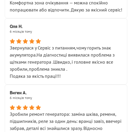
Комфортна зона очікування — можна спокійно
попрацювати або відпочити. Дякую за якісний сервіс!
Оля Н.
6 місяців тому
Звернулася у Сервіс з питанням,чому горить знак
акумулятора.На діагностиці виявилася проблема з
щітками генератора .Швидко,і головне якісно все
зробили,проблема зникла .
Подяка за якість праці!!!
Виген А.
6 місяців тому
Зробили ремонт генератора: заміна шківа, ременя,
підшипників, реле за один день: вранці завіз, ввечері
забрав, деталі всі знайшлися зразу. Відносно