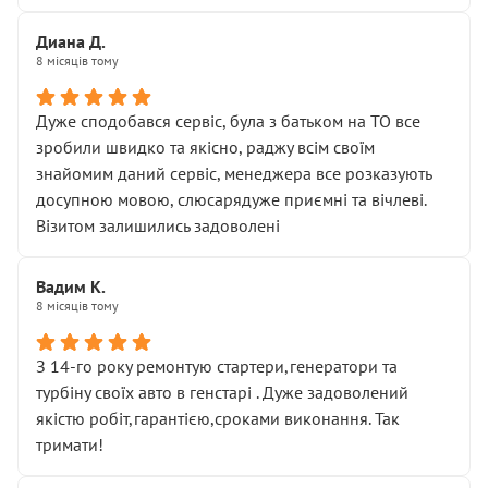
Диана Д.
8 місяців тому
Дуже сподобався сервіс, була з батьком на ТО все
зробили швидко та якісно, раджу всім своїм
знайомим даний сервіс, менеджера все розказують
досупною мовою, слюсарядуже приємні та вічлеві.
Візитом залишились задоволені
Вадим К.
8 місяців тому
З 14-го року ремонтую стартери,генератори та
турбіну своїх авто в генстарі . Дуже задоволений
якістю робіт,гарантією,сроками виконання. Так
тримати!