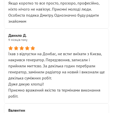
Якщо коротко то все просто, прозоро, професійно,
ніхто нічого не нав'язує. Приємні молоді люди.
Особиста подяка Дмитру. Однозначно буду радити
знайомим
Данило Д.
9 місяців тому
Їхав з відпустки на Донбас, не встиг виїхати з Києва,
накрився генератор. Передзвонив, записали і
прийняли миттєво. За декілька годин перебрали
генератор, замінили радіатор на новий і виконали ще
декілька суміжних робіт.
Дуже дякую хлопці!
Приємно вражений якістю та термінами виконання
робіт.
Валентин