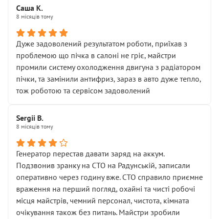
Саша К.
8 місяців тому
Дуже задоволений результатом роботи, приїхав з
проблемою що пічка в салоні не гріє, майстри
промили систему охолодження двигуна з радіатором
пічки, та замінили антифриз, зараз в авто дуже тепло,
тож роботою та сервісом задоволений
Sergii B.
8 місяців тому
Генератор перестав давати заряд на аккум.
Подзвонив зранку на СТО на Радунській, записали
оперативно через годину вже. СТО справило приємне
враження на перший погляд, охайні та чисті робочі
місця майстрів, чемний персонал, чистота, кімната
очікування також без питань. Майстри зробили