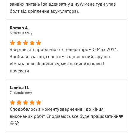
зайвих питань і за адекватну ціну (у мене туди упав
болт від кріплення акумулятора).
Roman A.
6 місяців тому
Звертався з проблемою з генератором C-Max 2011.
Зробили вчасно, сервісом задоволений; зручна
кімната для відпочинку, можна випити кави і
почекати
Галина П.
7 місяців тому
Сподобалось з моменту звернення і до кінця
виконаних робіт. Сподіваюсь все буде працювати🫶❤️
💙💛