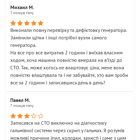
Михаил М.
7 місяців тому
Виконали повну перевірку та дефіктовку генератора.
Замінили щітки і інші потрібні вузли самого
генератора.
На все про все витратив 2 години і виїхав власним
ходом, хоча машина повністю вмерала на вʼїзді до
СТО. Так, може когось не влаштовує ціна, мене вона
повністю влаштувала та і не забувайте, хто вам зроби
все за 2 години і записавшись день в день?
Павел М.
7 місяців тому
Записався на СТО виключно на діагностику
гальмівної системи через скрип у гальмах. Я розумів
можливі причини (пил, колодки, захист) і саме з цим