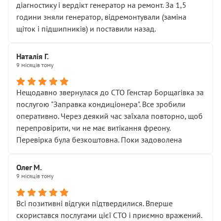
діагностику і вердікт генератор на ремонт. За 1,5
години зняли генератор, відремонтували (заміна
щіток і підшипників) и поставили назад.
Наталія Г.
9 місяців тому
Нещодавно звернулася до СТО Генстар Борщагівка за
послугою "Заправка кондиціонера". Все зробили
оперативно. Через деякий час заїхала повторно, щоб
перепровірити, чи не має витікання фреону.
Перевірка була безкоштовна. Поки задоволена
Олег М.
9 місяців тому
Всі позитивні відгуки підтвердилися. Вперше
скористався послугами цієї СТО і приємно вражений.