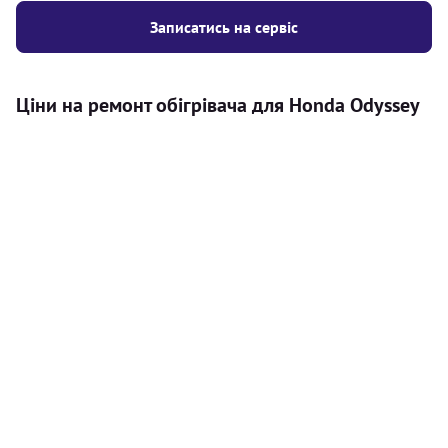
Записатись на сервіс
Ціни на ремонт обігрівача для Honda Odyssey
Послуга
Ціна
Автономний обігрівач
Безкоштовний розрахунок ціни
Безкоштовно
установки автономного обігрівача
Встановлення повітряного
8000
грн
автономного опалювача
Встановлення рідинного
10000
грн