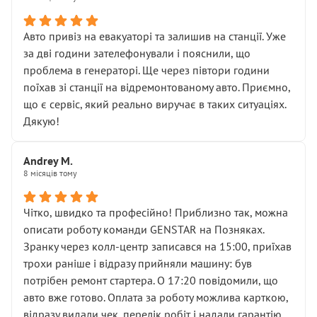
• сказали, що тепер “потрібно знімати колеса”
• що біля авто стояти вже не можна
• почали озвучувати купу додаткових робіт без
Авто привіз на евакуаторі та залишив на станції. Уже
чіткого пояснення
за дві години зателефонували і пояснили, що
( ну все зняли та доробили) дякую!
проблема в генераторі. Ще через півтори години
Окремий момент, який виглядає абсурдно:
поїхав зі станції на відремонтованому авто. Приємно,
мені заявили, що бачок гальмівної рідини потрібно
що є сервіс, який реально виручає в таких ситуаціях.
міняти разом із головним гальмівним циліндром у
Дякую!
зборі.
Для людини, яка хоча б трохи розуміється на техніці,
Andrey M.
це звучить як мінімум непрофесійно, а як максимум —
8 місяців тому
спроба продати дорогий вузол замість елементарних
ущільнювачів.
Чітко, швидко та професійно! Приблизно так, можна
Що прикро — це не перший мій візит. Раніше міняв у
описати роботу команди GENSTAR на Позняках.
вас стартер, і тоді сервіс наче справив хороше
Зранку через колл-центр записався на 15:00, приїхав
враження. Але згодом знайшов декілька гайок під
трохи раніше і відразу прийняли машину: був
лобовим склом. Мені пояснили, що це “старі гайки, які
потрібен ремонт стартера. О 17:20 повідомили, що
відкручували”, і попросили не хвилюватися. ( надіюсь
авто вже готово. Оплата за роботу можлива карткою,
новий власник, не застяг в полі))
відразу видали чек, перелік робіт і надали гарантію