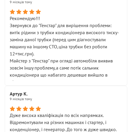
9 місяців тому
Рекомендую!!!
Звернувся до "Генстар" для вирішення проблеми:
витік рідини з трубки кондиціонера високого тиску-
заміна даної трубки (перед цим діагностували
машину на іншому СТО,ціна трубки без роботи
12+тис.грн).
Майстер з "Генстар" при огляді автомобіля виявив
зовсім іншу проблему,а саме потік сальник
кондиціонера що набагато дешевше вийшло в
підсумку.
Дуже дякую за швидкий і професійний ремонт!
Артур К.
9 місяців тому
Дуже висока кваліфікація по всіх напрямках.
Відремонтували на різних машинах і стартер, і
конденціонер, і генератор. До того ж дуже швидко.