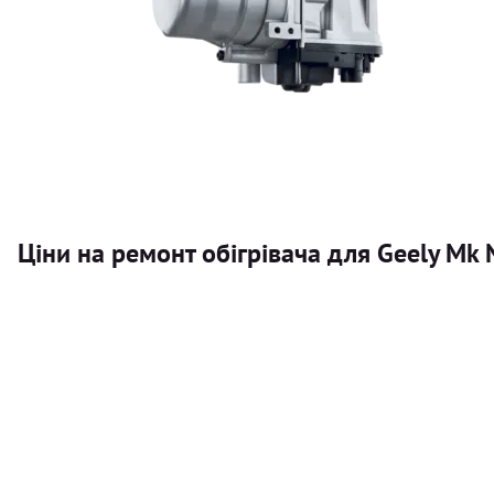
Ціни на ремонт обігрівача для Geely Mk
Послуга
Автономний обігрівач
Безкоштовний розрахунок ціни установки автономного об