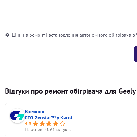
Встановлення повітряного автономного опалювача
Встановлення рідинного автономного опалювача
Ціни на ремонт і встановлення автономного обігрівача в
Відгуки про ремонт обігрівача для Geel
Відмінно
СТО Genstar™ у Києві
4.3
На основі 4093 відгуків