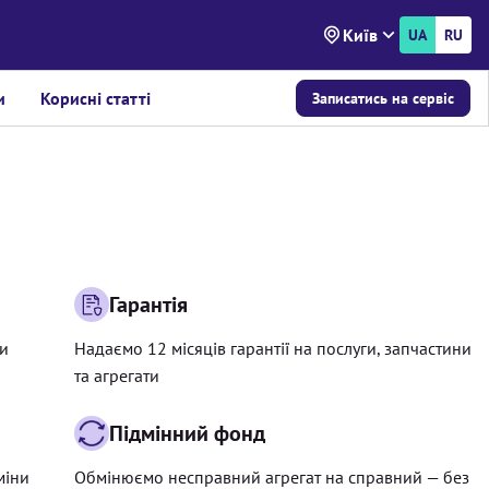
Київ
UA
RU
и
Корисні статті
Записатись на сервіс
Гарантія
ри
Надаємо 12 місяців гарантії на послуги, запчастини
та агрегати
Підмінний фонд
міни
Обмінюємо несправний агрегат на справний — без