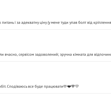
итань і за адекватну ціну (у мене туди упав болт від кріплення
и вчасно, сервісом задоволений; зручна кімната для відпочинк
обіт. Сподіваюсь все буде працювати🫶❤️💙💛