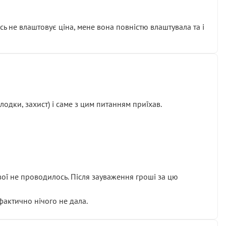
сь не влаштовує ціна, мене вона повністю влаштувала та і
одки, захист) і саме з цим питанням приїхав.
ової не проводилось. Після зауваження гроші за цю
 фактично нічого не дала.