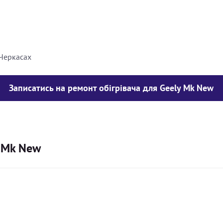
8000
грн
10000
грн
 Черкасах
Записатись на ремонт обігрівача для Geely Mk New
y Mk New