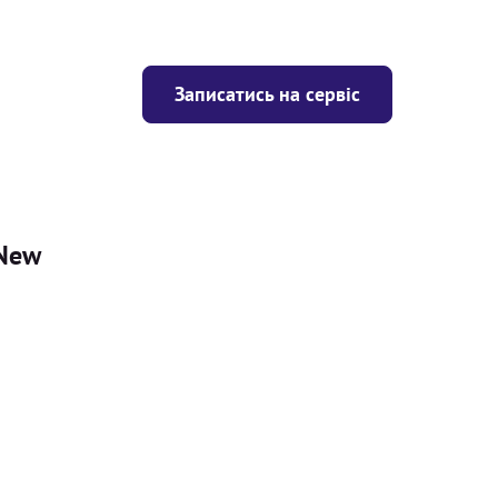
Записатись на сервіс
 New
Ціна
ігрівача
Безкоштовно