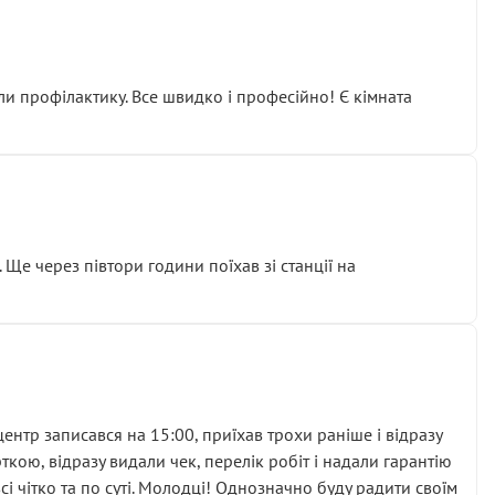
ли профілактику. Все швидко і професійно! Є кімната
ати дорогий вузол замість елементарних ущільнювачів.
м знайшов декілька гайок під лобовим склом. Мені
 Ще через півтори години поїхав зі станції на
ня та бажання повертатися.
нтр записався на 15:00, приїхав трохи раніше і відразу
кою, відразу видали чек, перелік робіт і надали гарантію
 чітко та по суті. Молодці! Однозначно буду радити своїм