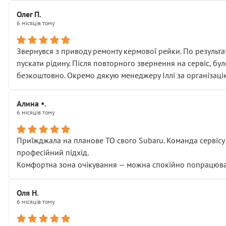
Олег П.
6 місяців тому
Звернувся з приводу ремонту кермової рейки. По результат
пускати рідину. Після повторного звернення на сервіс, бу
безкоштовно. Окремо дякую менеджеру Іллі за організаці
Алина •.
6 місяців тому
Приїжджала на планове ТО свого Subaru. Команда сервісу п
професійний підхід.
Комфортна зона очікування — можна спокійно попрацювати
Оля Н.
6 місяців тому