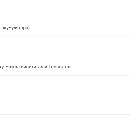
 акумулятора).
у, можна випити кави і почекати