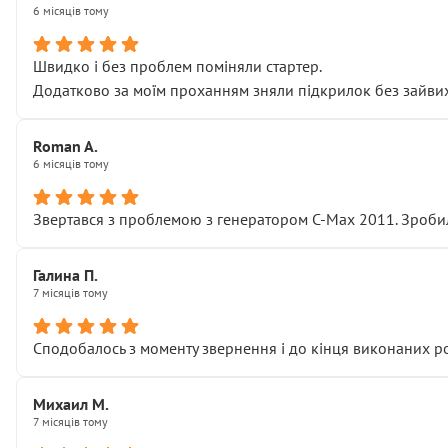
6 місяців тому
Швидко і без проблем поміняли стартер.
Додатково за моїм проханням зняли підкрилок без зайвих п
Roman A.
6 місяців тому
Звертався з проблемою з генератором C-Max 2011. Зробил
Галина П.
7 місяців тому
Сподобалось з моменту звернення і до кінця виконаних р
Михаил М.
7 місяців тому