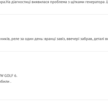
тора.На діагностиці виявилася проблема з щітками генератора 
ків, реле за один день: вранці завіз, ввечері забрав, деталі в
VW GOLF 6.
били .