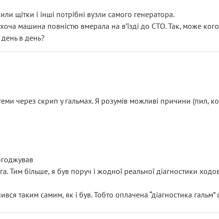
или щітки і інші потрібні вузли самого генератора.
 хоча машина повністю вмерала на вʼїзді до СТО. Так, може кого
 день в день?
еми через скрип у гальмах. Я розумів можливі причини (пил, кол
погоджував
уга. Тим більше, я був поруч і жодної реальної діагностики ход
ився таким самим, як і був. Тобто оплачена “діагностика гальм”