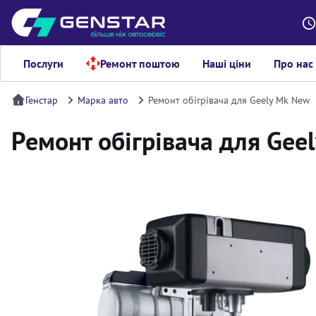
Послуги
Ремонт поштою
Наші ціни
Про нас
Генстар
Марка авто
Ремонт обігрівача для Geely Mk New
Ремонт обігрівача для Gee