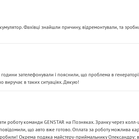
ояснення
кумулятор. Фахівці знайшли причину, відремонтували, та зроби
 разом із головним гальмівним циліндром у зборі.
звучить як мінімум непрофесійно, а як максимум — спроба прод
тартер, і тоді сервіс наче справив хороше враження. Але згодо
и не хвилюватися. ( надіюсь новий власник, не застяг в полі))
я дрібницями.
йозно підірвав.
ві години зателефонували і пояснили, що проблема в генераторі.
о виручає в таких ситуаціях. Дякую!
їхав”
ість, а “аби швидше і дорожче”. Саме це і псує загальне вражен
ти роботу команди GENSTAR на Позняках. Зранку через колл-це
овідомили, що авто вже готово. Оплата за роботу можлива карт
зробили! Окрема подяка майстеру-приймальнику Олександру: всі