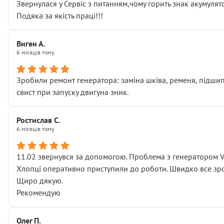
Звернулася у Сервіс з питанням,чому горить знак акумуля
Подяка за якість праці!!!
Виген А.
6 місяців тому
Зробили ремонт генератора: заміна шківа, ременя, підшипни
свист при запуску двигуна зник.
Ростислав С.
6 місяців тому
11.02 звернувся за допомогою. Проблема з генератором 
Хлопці оперативно приступили до роботи. Швидко все зро
Щиро дякую.
Рекомендую
Олег П.