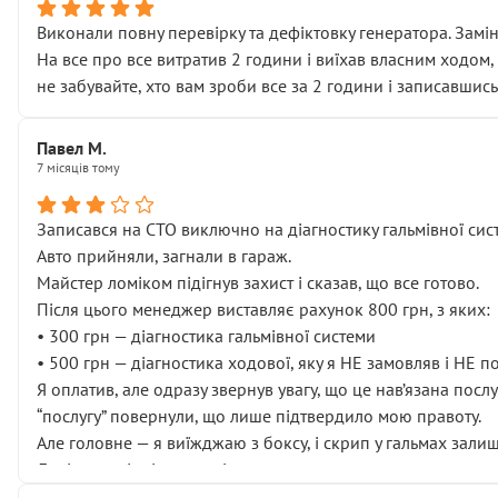
Виконали повну перевірку та дефіктовку генератора. Замін
На все про все витратив 2 години і виїхав власним ходом,
не забувайте, хто вам зроби все за 2 години і записавшись
Павел М.
7 місяців тому
Записався на СТО виключно на діагностику гальмівної сист
Авто прийняли, загнали в гараж.
Майстер ломіком підігнув захист і сказав, що все готово.
Після цього менеджер виставляє рахунок 800 грн, з яких:
• 300 грн — діагностика гальмівної системи
• 500 грн — діагностика ходової, яку я НЕ замовляв і НЕ 
Я оплатив, але одразу звернув увагу, що це нав’язана посл
“послугу” повернули, що лише підтвердило мою правоту.
Але головне — я виїжджаю з боксу, і скрип у гальмах залиш
Далі ситуація тільки погіршилась:
• сказали, що тепер “потрібно знімати колеса”