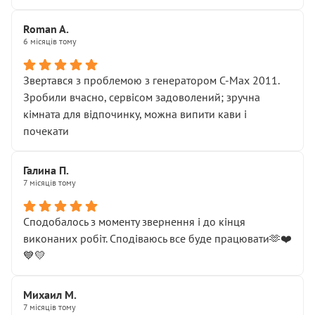
Roman A.
6 місяців тому
Звертався з проблемою з генератором C-Max 2011.
Зробили вчасно, сервісом задоволений; зручна
кімната для відпочинку, можна випити кави і
почекати
Галина П.
7 місяців тому
Сподобалось з моменту звернення і до кінця
виконаних робіт. Сподіваюсь все буде працювати🫶❤️
💙💛
Михаил М.
7 місяців тому