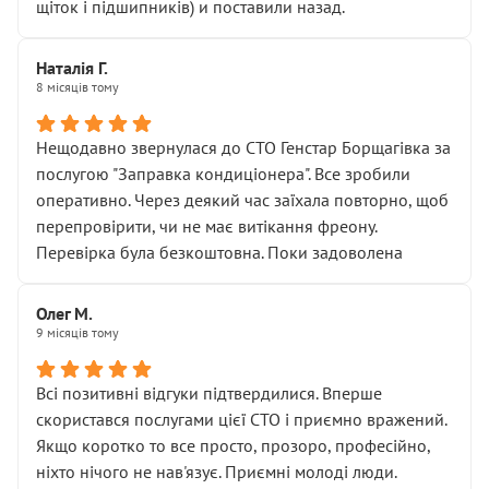
щіток і підшипників) и поставили назад.
Наталія Г.
8 місяців тому
Нещодавно звернулася до СТО Генстар Борщагівка за
послугою "Заправка кондиціонера". Все зробили
оперативно. Через деякий час заїхала повторно, щоб
перепровірити, чи не має витікання фреону.
Перевірка була безкоштовна. Поки задоволена
Олег М.
9 місяців тому
Всі позитивні відгуки підтвердилися. Вперше
скористався послугами цієї СТО і приємно вражений.
Якщо коротко то все просто, прозоро, професійно,
ніхто нічого не нав'язує. Приємні молоді люди.