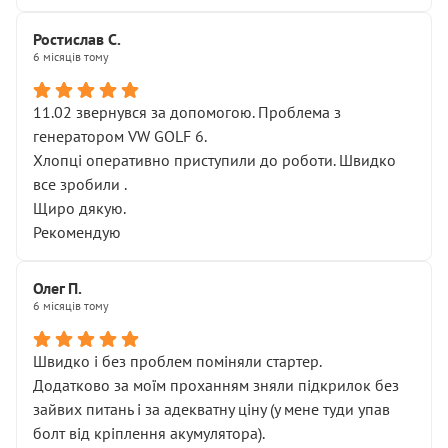
Ростислав С.
6 місяців тому
11.02 звернувся за допомогою. Проблема з
генератором VW GOLF 6.
Хлопці оперативно приступили до роботи. Швидко
все зробили .
Щиро дякую.
Рекомендую
Олег П.
6 місяців тому
Швидко і без проблем поміняли стартер.
Додатково за моїм проханням зняли підкрилок без
зайвих питань і за адекватну ціну (у мене туди упав
болт від кріплення акумулятора).