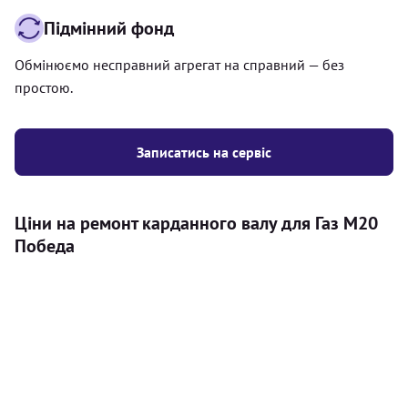
Підмінний фонд
Обмінюємо несправний агрегат на справний — без
простою.
Записатись на сервіс
Ціни на ремонт карданного валу для Газ M20
Победа
Послуга
Ціна
Карданний вал
Діагностика карданного валу на авто (
500