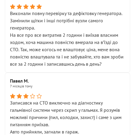
Виконали повну перевірку та дефіктовку генератора.
Замінили щітки і інші потрібні вузли самого
генератора.
На все про все витратив 2 години і виїхав власним
ходом, хоча машина повністю вмерала на вʼїзді до
СТО. Так, може когось не влаштовує ціна, мене вона
повністю влаштувала та і не забувайте, хто вам зроби
все за 2 години і записавшись день в день?
Павел М.
7 місяців тому
Записався на СТО виключно на діагностику
гальмівної системи через скрип у гальмах. Я розумів
можливі причини (пил, колодки, захист) і саме з цим
питанням приїхав.
Авто прийняли, загнали в гараж.