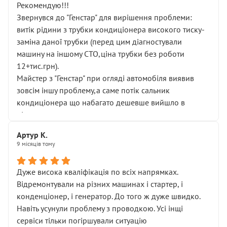
Рекомендую!!!
Звернувся до "Генстар" для вирішення проблеми:
витік рідини з трубки кондиціонера високого тиску-
заміна даної трубки (перед цим діагностували
машину на іншому СТО,ціна трубки без роботи
12+тис.грн).
Майстер з "Генстар" при огляді автомобіля виявив
зовсім іншу проблему,а саме потік сальник
кондиціонера що набагато дешевше вийшло в
підсумку.
Дуже дякую за швидкий і професійний ремонт!
Артур К.
9 місяців тому
Дуже висока кваліфікація по всіх напрямках.
Відремонтували на різних машинах і стартер, і
конденціонер, і генератор. До того ж дуже швидко.
Навіть усунули проблему з проводкою. Усі інщі
сервіси тільки погіршували ситуацію