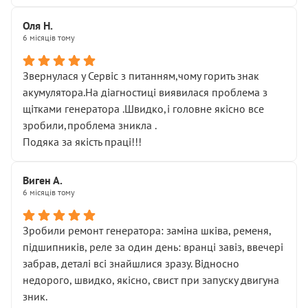
Оля Н.
6 місяців тому
Звернулася у Сервіс з питанням,чому горить знак
акумулятора.На діагностиці виявилася проблема з
щітками генератора .Швидко,і головне якісно все
зробили,проблема зникла .
Подяка за якість праці!!!
Виген А.
6 місяців тому
Зробили ремонт генератора: заміна шківа, ременя,
підшипників, реле за один день: вранці завіз, ввечері
забрав, деталі всі знайшлися зразу. Відносно
недорого, швидко, якісно, свист при запуску двигуна
зник.