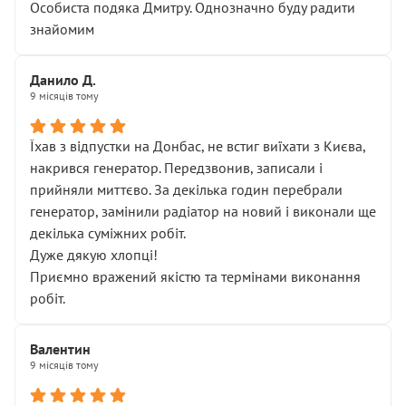
Особиста подяка Дмитру. Однозначно буду радити
знайомим
Данило Д.
9 місяців тому
Їхав з відпустки на Донбас, не встиг виїхати з Києва,
накрився генератор. Передзвонив, записали і
прийняли миттєво. За декілька годин перебрали
генератор, замінили радіатор на новий і виконали ще
декілька суміжних робіт.
Дуже дякую хлопці!
Приємно вражений якістю та термінами виконання
робіт.
Валентин
9 місяців тому