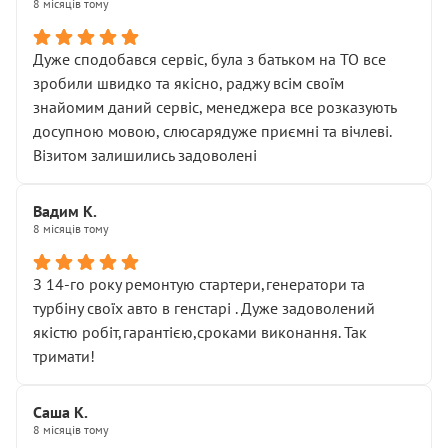
8 місяців тому
Дуже сподобався сервіс, була з батьком на ТО все
зробили швидко та якісно, раджу всім своїм
знайомим даний сервіс, менеджера все розказують
досупною мовою, слюсарядуже приємні та вічлеві.
Візитом залишились задоволені
Вадим К.
8 місяців тому
З 14-го року ремонтую стартери,генератори та
турбіну своїх авто в генстарі . Дуже задоволений
якістю робіт,гарантією,сроками виконання. Так
тримати!
Саша К.
8 місяців тому