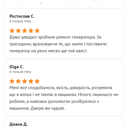
Я — клієнт, який працює на довірі, і саме її цей сервіс
приймальнику Олександру: всі чітко та по суті.
серйозно підірвав.
Молодці! Однозначно буду радити своїм знайомим
Хотілося б більше:
Ростислав С.
звертатися до цього автосервісу.
8 місяців тому
• належної уваги до авто
• прозорості в роботах і рахунках
• реальної діагностики, а не формального
Дуже швидко зробили ремонт генератора. За
“подивились і поїхав”
тригодини, враховуючи те, що зняти і поставити
На жаль, складається враження, що сервіс працює не
генератор на рено меган ще той квест.
на якість, а “аби швидше і дорожче”. Саме це і псує
загальне враження та бажання повертатися.
Olga С.
Стосовно комунікації - все добре
8 місяців тому
Мені все сподобалося, якість, швидкість, розуміння
що я жінка і не тямлю в машинах. Нічого лишнього не
робили, а навпаки допомогли розібратися з
машиною. Дякую ви чудові.
Диана Д.