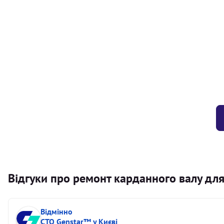
Балансування карданного валу (легковий) від 1,5м на одн
Балансування карданного валу (легковий) до 1,5м
Заміна хрестовини кермового валу
Відгуки про ремонт карданного валу для
Відмінно
СТО Genstar™ у Києві