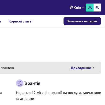
Київ
UA
RU
и
Корисні статті
Записатись на сервіс
 поштою.
Докладніше
Гарантія
ри
Надаємо 12 місяців гарантії на послуги, запчастини
та агрегати