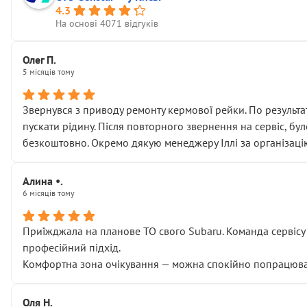
4.3
На основі 4071 відгуків
Олег П.
5 місяців тому
Звернувся з приводу ремонту кермової рейки. По результат
пускати рідину. Після повторного звернення на сервіс, бу
безкоштовно. Окремо дякую менеджеру Іллі за організаці
Алина •.
6 місяців тому
Приїжджала на планове ТО свого Subaru. Команда сервісу п
професійний підхід.
Комфортна зона очікування — можна спокійно попрацювати
Оля Н.