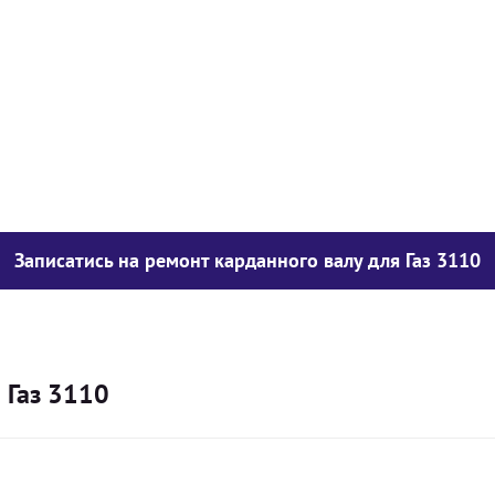
у опору
1050
грн
850
грн
300
грн
Записатись на ремонт карданного валу для Газ 3110
 Газ 3110