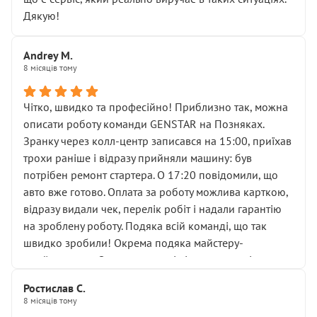
міняти разом із головним гальмівним циліндром у
Дякую!
зборі.
Для людини, яка хоча б трохи розуміється на техніці,
Andrey M.
це звучить як мінімум непрофесійно, а як максимум —
8 місяців тому
спроба продати дорогий вузол замість елементарних
ущільнювачів.
Чітко, швидко та професійно! Приблизно так, можна
Що прикро — це не перший мій візит. Раніше міняв у
описати роботу команди GENSTAR на Позняках.
вас стартер, і тоді сервіс наче справив хороше
Зранку через колл-центр записався на 15:00, приїхав
враження. Але згодом знайшов декілька гайок під
трохи раніше і відразу прийняли машину: був
лобовим склом. Мені пояснили, що це “старі гайки, які
потрібен ремонт стартера. О 17:20 повідомили, що
відкручували”, і попросили не хвилюватися. ( надіюсь
авто вже готово. Оплата за роботу можлива карткою,
новий власник, не застяг в полі))
відразу видали чек, перелік робіт і надали гарантію
Але після нинішнього візиту такі дрібниці вже не
на зроблену роботу. Подяка всій команді, що так
здаються дрібницями.
швидко зробили! Окрема подяка майстеру-
Я — клієнт, який працює на довірі, і саме її цей сервіс
приймальнику Олександру: всі чітко та по суті.
серйозно підірвав.
Молодці! Однозначно буду радити своїм знайомим
Хотілося б більше:
Ростислав С.
звертатися до цього автосервісу.
8 місяців тому
• належної уваги до авто