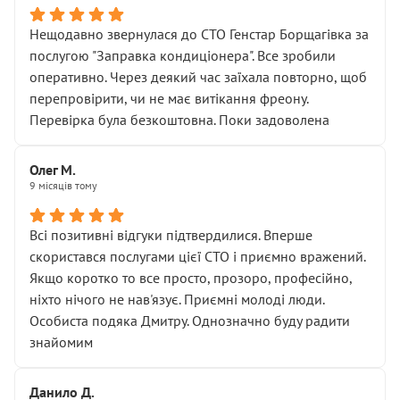
Нещодавно звернулася до СТО Генстар Борщагівка за
послугою "Заправка кондиціонера". Все зробили
оперативно. Через деякий час заїхала повторно, щоб
перепровірити, чи не має витікання фреону.
Перевірка була безкоштовна. Поки задоволена
Олег М.
9 місяців тому
Всі позитивні відгуки підтвердилися. Вперше
скористався послугами цієї СТО і приємно вражений.
Якщо коротко то все просто, прозоро, професійно,
ніхто нічого не нав'язує. Приємні молоді люди.
Особиста подяка Дмитру. Однозначно буду радити
знайомим
Данило Д.