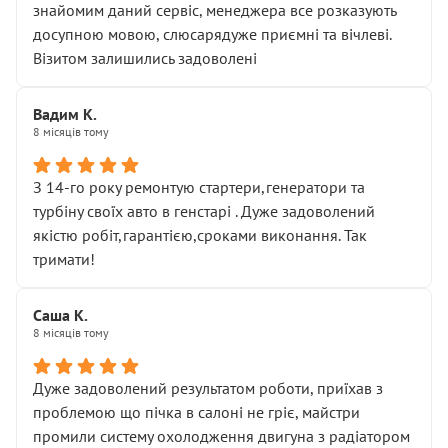
знайомим даний сервіс, менеджера все розказують
досупною мовою, слюсарядуже приємні та вічлеві.
Візитом залишились задоволені
Вадим К.
8 місяців тому
З 14-го року ремонтую стартери,генератори та
турбіну своїх авто в генстарі . Дуже задоволений
якістю робіт,гарантією,сроками виконання. Так
тримати!
Саша К.
8 місяців тому
Дуже задоволений результатом роботи, приїхав з
проблемою що пічка в салоні не гріє, майстри
промили систему охолодження двигуна з радіатором