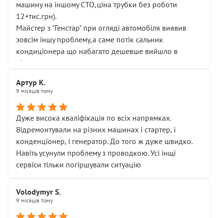
машину на іншому СТО,ціна трубки без роботи
12+тис.грн).
Майстер з "Генстар" при огляді автомобіля виявив
зовсім іншу проблему,а саме потік сальник
кондиціонера що набагато дешевше вийшло в
підсумку.
Дуже дякую за швидкий і професійний ремонт!
Артур К.
9 місяців тому
Дуже висока кваліфікація по всіх напрямках.
Відремонтували на різних машинах і стартер, і
конденціонер, і генератор. До того ж дуже швидко.
Навіть усунули проблему з проводкою. Усі інщі
сервіси тільки погіршували ситуацію
Volodymyr S.
9 місяців тому