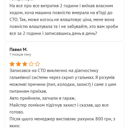
На все про все витратив 2 години і виїхав власним
ходом, хоча машина повністю вмерала на вʼїзді до
СТО. Так, може когось не влаштовує ціна, мене вона
повністю влаштувала та і не забувайте, хто вам зроби
все за 2 години і записавшись день в день?
Павел М.
7 місяців тому
Записався на СТО виключно на діагностику
гальмівної системи через скрип у гальмах. Я розумів
можливі причини (пил, колодки, захист) і саме з цим
питанням приїхав.
Авто прийняли, загнали в гараж.
Майстер ломіком підігнув захист і сказав, що все
готово.
Після цього менеджер виставляє рахунок 800 грн, з
яких: