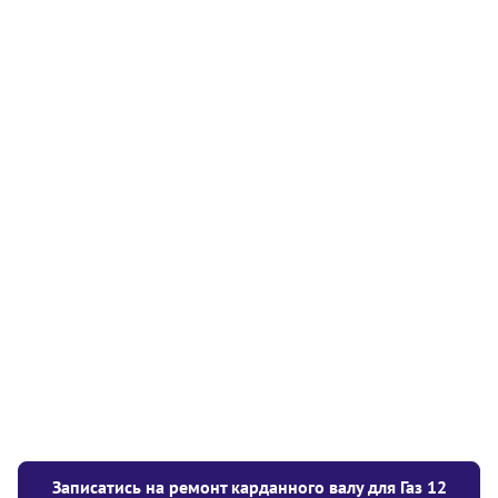
Балансування карданного валу (вантажний)
1550
на одну опору
грн
Балансування карданного валу (легковий)
1250
від 1,5м на дві опори
грн
Балансування карданного валу (легковий)
1050
від 1,5м на одну опору
грн
Балансування карданного валу (легковий)
850
до 1,5м
грн
Заміна хрестовини кермового валу
300
грн
Записатись на ремонт карданного валу для Газ 12