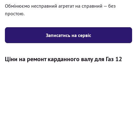
Обмінюємо несправний агрегат на справний — без
простою.
Записатись на сервіс
Ціни на ремонт карданного валу для Газ 12
Послуга
Ціна
Карданний вал
Діагностика карданного валу на авто (
500
візуальний огляд, перевірка люфтів та стану
грн
всіх доступних елементів)