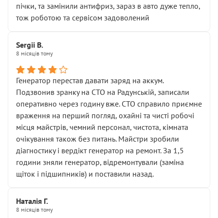
пічки, та замінили антифриз, зараз в авто дуже тепло,
тож роботою та сервісом задоволений
Sergii B.
8 місяців тому
Генератор перестав давати заряд на аккум.
Подзвонив зранку на СТО на Радунській, записали
оперативно через годину вже. СТО справило приємне
враження на перший погляд, охайні та чисті робочі
місця майстрів, чемний персонал, чистота, кімната
очікування також без питань. Майстри зробили
діагностику і вердікт генератор на ремонт. За 1,5
години зняли генератор, відремонтували (заміна
щіток і підшипників) и поставили назад.
Наталія Г.
8 місяців тому