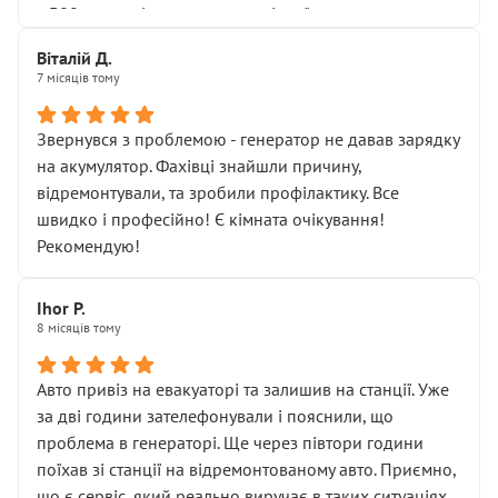
• 300 грн — діагностика гальмівної системи
• 500 грн — діагностика ходової, яку я НЕ замовляв і
Віталій Д.
НЕ погоджував
7 місяців тому
Я оплатив, але одразу звернув увагу, що це нав’язана
послуга. Тим більше, я був поруч і жодної реальної
Звернувся з проблемою - генератор не давав зарядку
діагностики ходової не проводилось. Після
на акумулятор. Фахівці знайшли причину,
зауваження гроші за цю “послугу” повернули, що
відремонтували, та зробили профілактику. Все
лише підтвердило мою правоту.
швидко і професійно! Є кімната очікування!
Але головне — я виїжджаю з боксу, і скрип у гальмах
Рекомендую!
залишився таким самим, як і був. Тобто оплачена
“діагностика гальм” фактично нічого не дала.
Далі ситуація тільки погіршилась:
Ihor P.
8 місяців тому
• сказали, що тепер “потрібно знімати колеса”
• що біля авто стояти вже не можна
• почали озвучувати купу додаткових робіт без
Авто привіз на евакуаторі та залишив на станції. Уже
чіткого пояснення
за дві години зателефонували і пояснили, що
( ну все зняли та доробили) дякую!
проблема в генераторі. Ще через півтори години
Окремий момент, який виглядає абсурдно:
поїхав зі станції на відремонтованому авто. Приємно,
мені заявили, що бачок гальмівної рідини потрібно
що є сервіс, який реально виручає в таких ситуаціях.