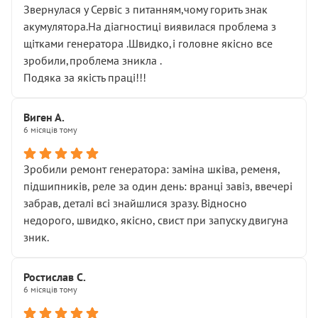
Звернулася у Сервіс з питанням,чому горить знак
акумулятора.На діагностиці виявилася проблема з
щітками генератора .Швидко,і головне якісно все
зробили,проблема зникла .
Подяка за якість праці!!!
Виген А.
6 місяців тому
Зробили ремонт генератора: заміна шківа, ременя,
підшипників, реле за один день: вранці завіз, ввечері
забрав, деталі всі знайшлися зразу. Відносно
недорого, швидко, якісно, свист при запуску двигуна
зник.
Ростислав С.
6 місяців тому