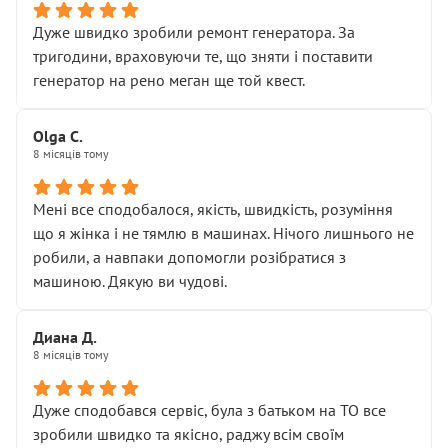
• прозорості в роботах і рахунках
• реальної діагностики, а не формального
Дуже швидко зробили ремонт генератора. За
“подивились і поїхав”
тригодини, враховуючи те, що зняти і поставити
На жаль, складається враження, що сервіс працює не
генератор на рено меган ще той квест.
на якість, а “аби швидше і дорожче”. Саме це і псує
загальне враження та бажання повертатися.
Olga С.
Стосовно комунікації - все добре
8 місяців тому
Мені все сподобалося, якість, швидкість, розуміння
що я жінка і не тямлю в машинах. Нічого лишнього не
робили, а навпаки допомогли розібратися з
машиною. Дякую ви чудові.
Диана Д.
8 місяців тому
Дуже сподобався сервіс, була з батьком на ТО все
зробили швидко та якісно, раджу всім своїм