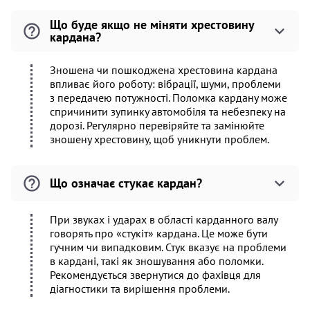
Що буде якщо не міняти хрестовину
кардана?
Зношена чи пошкоджена хрестовина кардана
впливає його роботу: вібрації, шуми, проблеми
з передачею потужності. Поломка кардану може
спричинити зупинку автомобіля та небезпеку на
дорозі. Регулярно перевіряйте та замінюйте
зношену хрестовину, щоб уникнути проблем.
Що означає стукає кардан?
При звуках і ударах в області карданного валу
говорять про «стукіт» кардана. Це може бути
гучним чи випадковим. Стук вказує на проблеми
в кардані, такі як зношування або поломки.
Рекомендується звернутися до фахівця для
діагностики та вирішення проблеми.