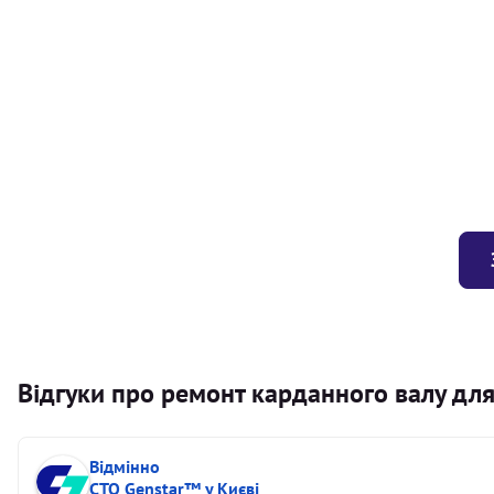
Балансування карданного валу (легковий) від 1,5м на одн
Балансування карданного валу (легковий) до 1,5м
Заміна хрестовини кермового валу
Відгуки про ремонт карданного валу для
Відмінно
СТО Genstar™ у Києві