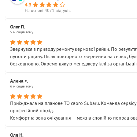
4.3
На основі 4071 відгуків
Олег П.
5 місяців тому
Звернувся з приводу ремонту кермової рейки. По результат
пускати рідину. Після повторного звернення на сервіс, бу
безкоштовно. Окремо дякую менеджеру Іллі за організаці
Алина •.
6 місяців тому
Приїжджала на планове ТО свого Subaru. Команда сервісу п
професійний підхід.
Комфортна зона очікування — можна спокійно попрацювати
Оля Н.