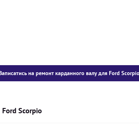
у опору
1050
грн
850
грн
300
грн
Записатись на ремонт карданного валу для Ford Scorpi
 Ford Scorpio