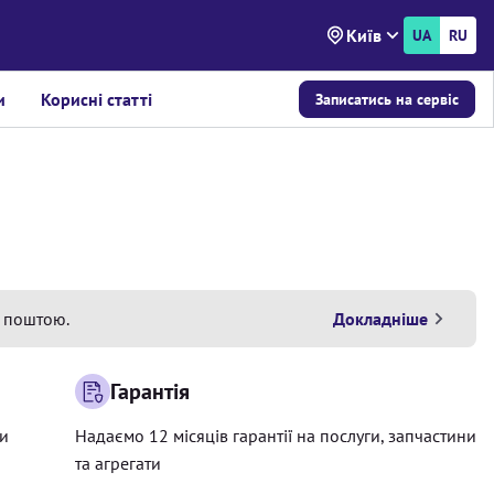
Київ
UA
RU
и
Корисні статті
Записатись на сервіс
 поштою.
Докладніше
Гарантія
ри
Надаємо 12 місяців гарантії на послуги, запчастини
та агрегати