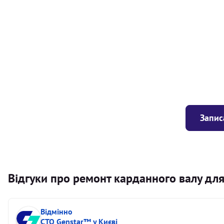
Балансування карданного валу (легковий) від 1,5м на одн
Балансування карданного валу (легковий) до 1,5м
Заміна хрестовини кермового валу
Запис
Відгуки про ремонт карданного валу дл
Відмінно
СТО Genstar™ у Києві