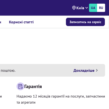
Київ
UA
RU
и
Корисні статті
Записатись на сервіс
 поштою.
Докладніше
Гарантія
ри
Надаємо 12 місяців гарантії на послуги, запчастини
та агрегати