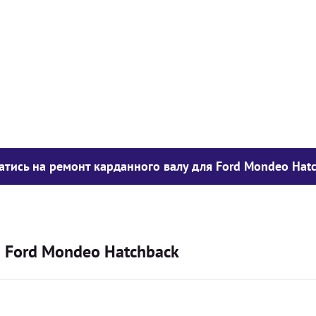
у опору
1050
грн
850
грн
300
грн
атись на ремонт карданного валу для Ford Mondeo Hat
я Ford Mondeo Hatchback