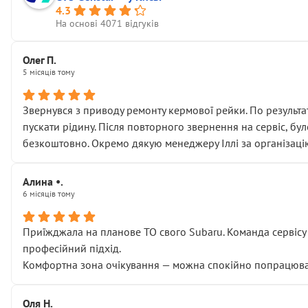
4.3
На основі 4071 відгуків
Олег П.
5 місяців тому
Звернувся з приводу ремонту кермової рейки. По результат
пускати рідину. Після повторного звернення на сервіс, бу
безкоштовно. Окремо дякую менеджеру Іллі за організаці
Алина •.
6 місяців тому
Приїжджала на планове ТО свого Subaru. Команда сервісу п
професійний підхід.
Комфортна зона очікування — можна спокійно попрацювати
Оля Н.