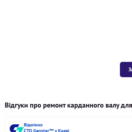
Балансування карданного валу (легковий) від 1,5м на одн
Балансування карданного валу (легковий) до 1,5м
Заміна хрестовини кермового валу
З
Відгуки про ремонт карданного валу дл
Відмінно
СТО Genstar™ у Києві