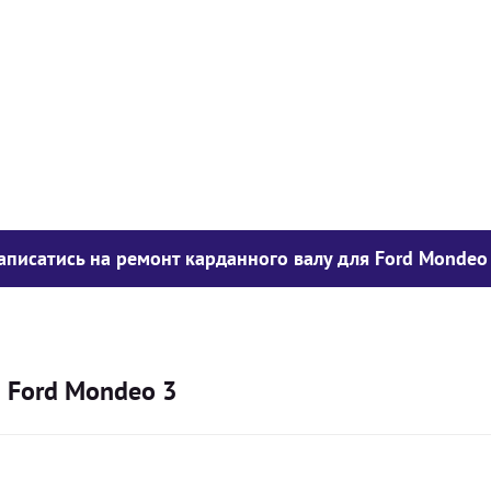
у опору
1050
грн
850
грн
300
грн
аписатись на ремонт карданного валу для Ford Mondeo
я Ford Mondeo 3