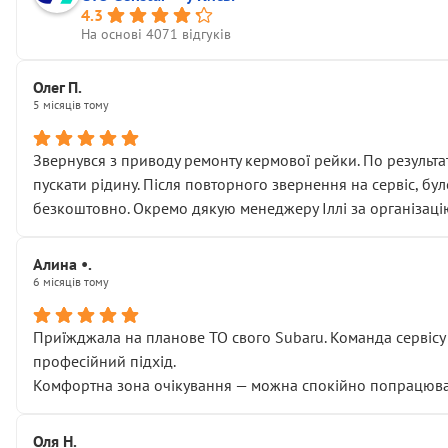
4.3
На основі 4071 відгуків
Олег П.
5 місяців тому
Звернувся з приводу ремонту кермової рейки. По результат
пускати рідину. Після повторного звернення на сервіс, бу
безкоштовно. Окремо дякую менеджеру Іллі за організаці
Алина •.
6 місяців тому
Приїжджала на планове ТО свого Subaru. Команда сервісу п
професійний підхід.
Комфортна зона очікування — можна спокійно попрацювати
Оля Н.