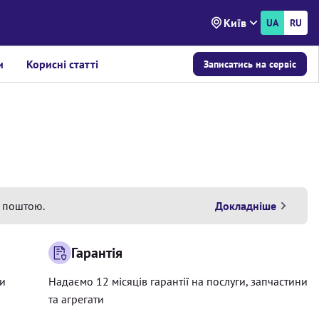
Київ
UA
RU
и
Корисні статті
Записатись на сервіс
 поштою.
Докладніше
Гарантія
ри
Надаємо 12 місяців гарантії на послуги, запчастини
та агрегати