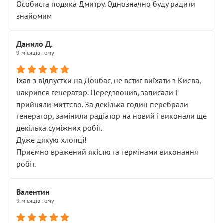
Особиста подяка Дмитру. Однозначно буду радити
знайомим
Данило Д.
9 місяців тому
Їхав з відпустки на Донбас, не встиг виїхати з Києва,
накрився генератор. Передзвонив, записали і
прийняли миттєво. За декілька годин перебрали
генератор, замінили радіатор на новий і виконали ще
декілька суміжних робіт.
Дуже дякую хлопці!
Приємно вражений якістю та термінами виконання
робіт.
Валентин
9 місяців тому