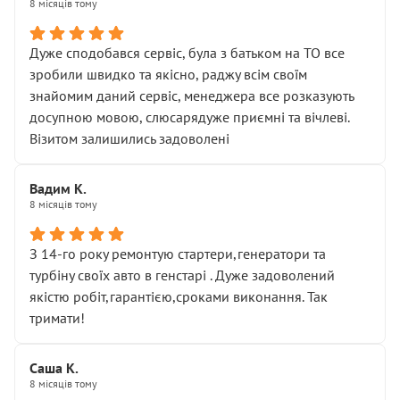
8 місяців тому
Дуже сподобався сервіс, була з батьком на ТО все
зробили швидко та якісно, раджу всім своїм
знайомим даний сервіс, менеджера все розказують
досупною мовою, слюсарядуже приємні та вічлеві.
Візитом залишились задоволені
Вадим К.
8 місяців тому
З 14-го року ремонтую стартери,генератори та
турбіну своїх авто в генстарі . Дуже задоволений
якістю робіт,гарантією,сроками виконання. Так
тримати!
Саша К.
8 місяців тому