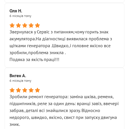
Оля Н.
6 місяців тому
Звернулася у Сервіс з питанням,чому горить знак
акумулятора.На діагностиці виявилася проблема з
щітками генератора .Швидко,і головне якісно все
зробили,проблема зникла .
Подяка за якість праці!!!
Виген А.
6 місяців тому
Зробили ремонт генератора: заміна шківа, ременя,
підшипників, реле за один день: вранці завіз, ввечері
забрав, деталі всі знайшлися зразу. Відносно
недорого, швидко, якісно, свист при запуску двигуна
зник.