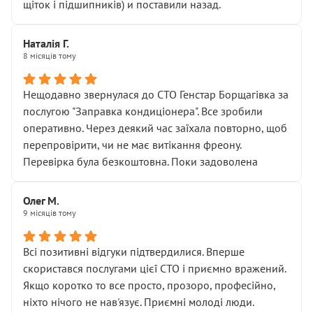
щіток і підшипників) и поставили назад.
Наталія Г.
8 місяців тому
Нещодавно звернулася до СТО Генстар Борщагівка за
послугою "Заправка кондиціонера". Все зробили
оперативно. Через деякий час заїхала повторно, щоб
перепровірити, чи не має витікання фреону.
Перевірка була безкоштовна. Поки задоволена
Олег М.
9 місяців тому
Всі позитивні відгуки підтвердилися. Вперше
скористався послугами цієї СТО і приємно вражений.
Якщо коротко то все просто, прозоро, професійно,
ніхто нічого не нав'язує. Приємні молоді люди.