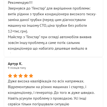
Рекомендую!!!
Звернувся до "Генстар" для вирішення проблеми:
витік рідини з трубки кондиціонера високого тиску-
заміна даної трубки (перед цим діагностували
машину на іншому СТО,ціна трубки без роботи
12+тис.грн).
Майстер з "Генстар" при огляді автомобіля виявив
зовсім іншу проблему,а саме потік сальник
кондиціонера що набагато дешевше вийшло в
підсумку.
Дуже дякую за швидкий і професійний ремонт!
Артур К.
9 місяців тому
Дуже висока кваліфікація по всіх напрямках.
Відремонтували на різних машинах і стартер, і
конденціонер, і генератор. До того ж дуже швидко.
Навіть усунули проблему з проводкою. Усі інщі
сервіси тільки погіршували ситуацію