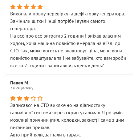
Виконали повну перевірку та дефіктовку генератора.
Замінили щітки і інші потрібні вузли самого
генератора.
На все про все витратив 2 години і виїхав власним
ходом, хоча машина повністю вмерала на вʼїзді до
СТО. Так, може когось не влаштовує ціна, мене вона
повністю влаштувала та і не забувайте, хто вам зроби
все за 2 години і записавшись день в день?
Павел М.
7 місяців тому
Записався на СТО виключно на діагностику
гальмівної системи через скрип у гальмах. Я розумів
можливі причини (пил, колодки, захист) і саме з цим
питанням приїхав.
Авто прийняли, загнали в гараж.