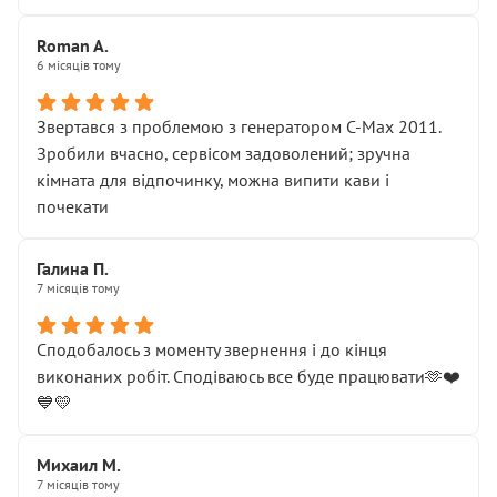
Roman A.
6 місяців тому
Звертався з проблемою з генератором C-Max 2011.
Зробили вчасно, сервісом задоволений; зручна
кімната для відпочинку, можна випити кави і
почекати
Галина П.
7 місяців тому
Сподобалось з моменту звернення і до кінця
виконаних робіт. Сподіваюсь все буде працювати🫶❤️
💙💛
Михаил М.
7 місяців тому