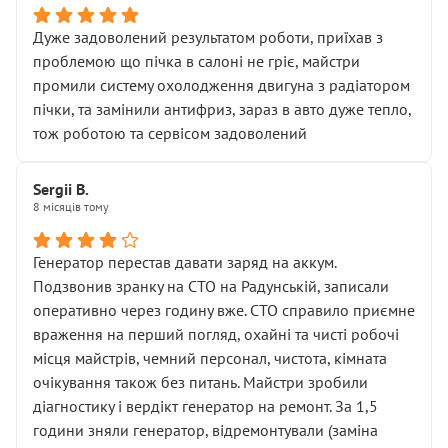
Дуже задоволений результатом роботи, приїхав з
проблемою що пічка в салоні не гріє, майстри
промили систему охолодження двигуна з радіатором
пічки, та замінили антифриз, зараз в авто дуже тепло,
тож роботою та сервісом задоволений
Sergii B.
8 місяців тому
Генератор перестав давати заряд на аккум.
Подзвонив зранку на СТО на Радунській, записали
оперативно через годину вже. СТО справило приємне
враження на перший погляд, охайні та чисті робочі
місця майстрів, чемний персонал, чистота, кімната
очікування також без питань. Майстри зробили
діагностику і вердікт генератор на ремонт. За 1,5
години зняли генератор, відремонтували (заміна