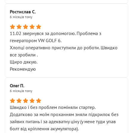
Ростислав С.
6 місяців тому
11.02 звернувся за допомогою. Проблема з
генератором VW GOLF 6.
Хлопці оперативно приступили до роботи. Швидко
все зробили .
Щиро дякую.
Рекомендую
Олег П.
6 місяців тому
Швидко і без проблем поміняли стартер.
Додатково за моїм проханням зняли підкрилок без
зайвих питань і за адекватну ціну (у мене туди упав
болт від кріплення акумулятора).