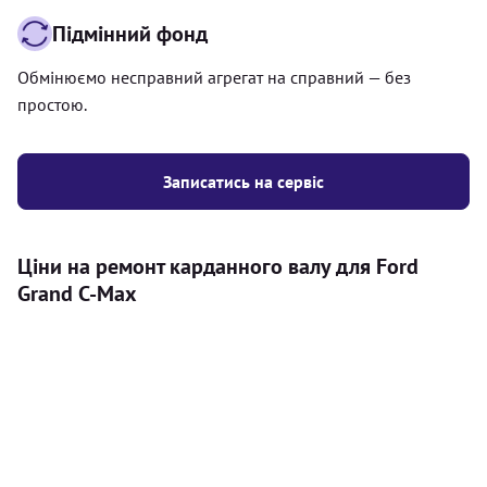
Підмінний фонд
Обмінюємо несправний агрегат на справний — без
простою.
Записатись на сервіс
Ціни на ремонт карданного валу для Ford
Grand C-Max
Послуга
Ціна
Карданний вал
Діагностика карданного валу на авто (
500