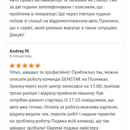
чіткого пояснення
за дві години зателефонували і пояснили, що
( ну все зняли та доробили) дякую!
проблема в генераторі. Ще через півтори години
Окремий момент, який виглядає абсурдно:
поїхав зі станції на відремонтованому авто. Приємно,
мені заявили, що бачок гальмівної рідини потрібно
що є сервіс, який реально виручає в таких ситуаціях.
міняти разом із головним гальмівним циліндром у
Дякую!
зборі.
Для людини, яка хоча б трохи розуміється на техніці,
Andrey M.
це звучить як мінімум непрофесійно, а як максимум —
8 місяців тому
спроба продати дорогий вузол замість елементарних
ущільнювачів.
Чітко, швидко та професійно! Приблизно так, можна
Що прикро — це не перший мій візит. Раніше міняв у
описати роботу команди GENSTAR на Позняках.
вас стартер, і тоді сервіс наче справив хороше
Зранку через колл-центр записався на 15:00, приїхав
враження. Але згодом знайшов декілька гайок під
трохи раніше і відразу прийняли машину: був
лобовим склом. Мені пояснили, що це “старі гайки, які
потрібен ремонт стартера. О 17:20 повідомили, що
відкручували”, і попросили не хвилюватися. ( надіюсь
авто вже готово. Оплата за роботу можлива карткою,
новий власник, не застяг в полі))
відразу видали чек, перелік робіт і надали гарантію
Але після нинішнього візиту такі дрібниці вже не
на зроблену роботу. Подяка всій команді, що так
здаються дрібницями.
швидко зробили! Окрема подяка майстеру-