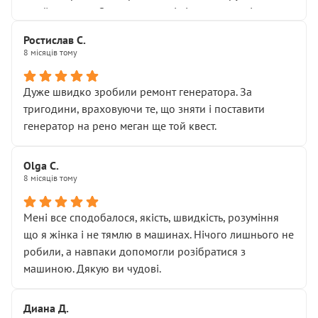
Я — клієнт, який працює на довірі, і саме її цей сервіс
приймальнику Олександру: всі чітко та по суті.
серйозно підірвав.
Молодці! Однозначно буду радити своїм знайомим
Хотілося б більше:
Ростислав С.
звертатися до цього автосервісу.
8 місяців тому
• належної уваги до авто
• прозорості в роботах і рахунках
• реальної діагностики, а не формального
Дуже швидко зробили ремонт генератора. За
“подивились і поїхав”
тригодини, враховуючи те, що зняти і поставити
На жаль, складається враження, що сервіс працює не
генератор на рено меган ще той квест.
на якість, а “аби швидше і дорожче”. Саме це і псує
загальне враження та бажання повертатися.
Olga С.
Стосовно комунікації - все добре
8 місяців тому
Мені все сподобалося, якість, швидкість, розуміння
що я жінка і не тямлю в машинах. Нічого лишнього не
робили, а навпаки допомогли розібратися з
машиною. Дякую ви чудові.
Диана Д.