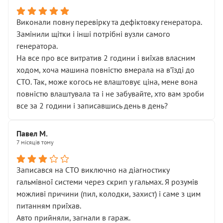
Виконали повну перевірку та дефіктовку генератора.
Замінили щітки і інші потрібні вузли самого
генератора.
На все про все витратив 2 години і виїхав власним
ходом, хоча машина повністю вмерала на вʼїзді до
СТО. Так, може когось не влаштовує ціна, мене вона
повністю влаштувала та і не забувайте, хто вам зроби
все за 2 години і записавшись день в день?
Павел М.
7 місяців тому
Записався на СТО виключно на діагностику
гальмівної системи через скрип у гальмах. Я розумів
можливі причини (пил, колодки, захист) і саме з цим
питанням приїхав.
Авто прийняли, загнали в гараж.