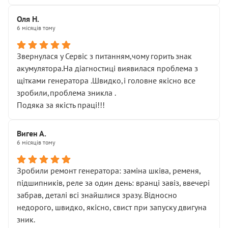
Оля Н.
6 місяців тому
Звернулася у Сервіс з питанням,чому горить знак
акумулятора.На діагностиці виявилася проблема з
щітками генератора .Швидко,і головне якісно все
зробили,проблема зникла .
Подяка за якість праці!!!
Виген А.
6 місяців тому
Зробили ремонт генератора: заміна шківа, ременя,
підшипників, реле за один день: вранці завіз, ввечері
забрав, деталі всі знайшлися зразу. Відносно
недорого, швидко, якісно, свист при запуску двигуна
зник.