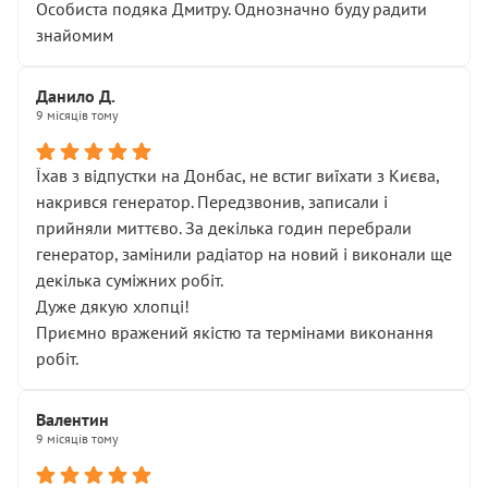
Особиста подяка Дмитру. Однозначно буду радити
знайомим
Данило Д.
9 місяців тому
Їхав з відпустки на Донбас, не встиг виїхати з Києва,
накрився генератор. Передзвонив, записали і
прийняли миттєво. За декілька годин перебрали
генератор, замінили радіатор на новий і виконали ще
декілька суміжних робіт.
Дуже дякую хлопці!
Приємно вражений якістю та термінами виконання
робіт.
Валентин
9 місяців тому