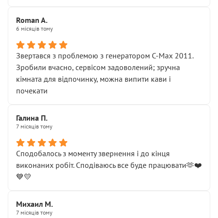
Roman A.
6 місяців тому
Звертався з проблемою з генератором C-Max 2011.
Зробили вчасно, сервісом задоволений; зручна
кімната для відпочинку, можна випити кави і
почекати
Галина П.
7 місяців тому
Сподобалось з моменту звернення і до кінця
виконаних робіт. Сподіваюсь все буде працювати🫶❤️
💙💛
Михаил М.
7 місяців тому