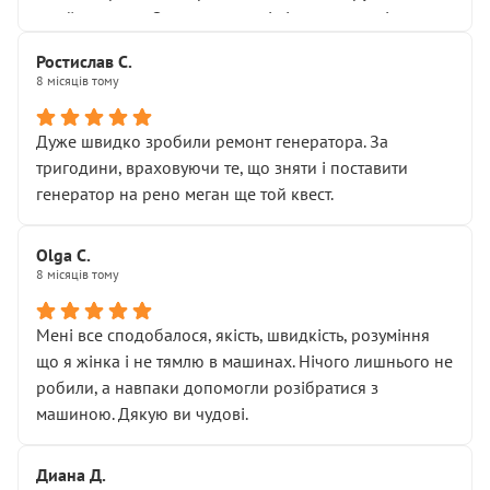
Я — клієнт, який працює на довірі, і саме її цей сервіс
приймальнику Олександру: всі чітко та по суті.
серйозно підірвав.
Молодці! Однозначно буду радити своїм знайомим
Хотілося б більше:
Ростислав С.
звертатися до цього автосервісу.
8 місяців тому
• належної уваги до авто
• прозорості в роботах і рахунках
• реальної діагностики, а не формального
Дуже швидко зробили ремонт генератора. За
“подивились і поїхав”
тригодини, враховуючи те, що зняти і поставити
На жаль, складається враження, що сервіс працює не
генератор на рено меган ще той квест.
на якість, а “аби швидше і дорожче”. Саме це і псує
загальне враження та бажання повертатися.
Olga С.
Стосовно комунікації - все добре
8 місяців тому
Мені все сподобалося, якість, швидкість, розуміння
що я жінка і не тямлю в машинах. Нічого лишнього не
робили, а навпаки допомогли розібратися з
машиною. Дякую ви чудові.
Диана Д.