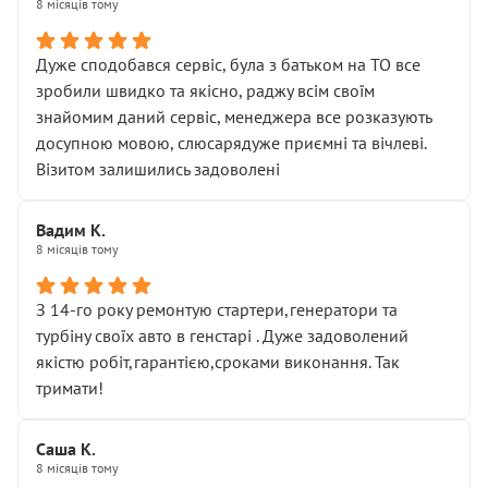
8 місяців тому
Дуже сподобався сервіс, була з батьком на ТО все
зробили швидко та якісно, раджу всім своїм
знайомим даний сервіс, менеджера все розказують
досупною мовою, слюсарядуже приємні та вічлеві.
Візитом залишились задоволені
Вадим К.
8 місяців тому
З 14-го року ремонтую стартери,генератори та
турбіну своїх авто в генстарі . Дуже задоволений
якістю робіт,гарантією,сроками виконання. Так
тримати!
Саша К.
8 місяців тому