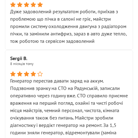
Дуже задоволений результатом роботи, приїхав з
проблемою що пічка в салоні не гріє, майстри
промили систему охолодження двигуна з радіатором
пічки, та замінили антифриз, зараз в авто дуже тепло,
тож роботою та сервісом задоволений
Sergii B.
8 місяців тому
Генератор перестав давати заряд на аккум.
Подзвонив зранку на СТО на Радунській, записали
оперативно через годину вже. СТО справило приємне
враження на перший погляд, охайні та чисті робочі
місця майстрів, чемний персонал, чистота, кімната
очікування також без питань. Майстри зробили
діагностику і вердікт генератор на ремонт. За 1,5
години зняли генератор, відремонтували (заміна