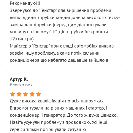
Рекомендую!!!
Звернувся до "Генстар" для вирішення проблеми:
витік рідини з трубки кондиціонера високого тиску-
заміна даної трубки (перед цим діагностували
машину на іншому СТО,ціна трубки без роботи
12+тис.грн).
Майстер з "Генстар" при огляді автомобіля виявив
зовсім іншу проблему,а саме потік сальник
кондиціонера що набагато дешевше вийшло в
підсумку.
Дуже дякую за швидкий і професійний ремонт!
Артур К.
9 місяців тому
Дуже висока кваліфікація по всіх напрямках.
Відремонтували на різних машинах і стартер, і
конденціонер, і генератор. До того ж дуже швидко.
Навіть усунули проблему з проводкою. Усі інщі
сервіси тільки погіршували ситуацію