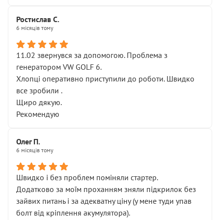
Ростислав С.
6 місяців тому
11.02 звернувся за допомогою. Проблема з
генератором VW GOLF 6.
Хлопці оперативно приступили до роботи. Швидко
все зробили .
Щиро дякую.
Рекомендую
Олег П.
6 місяців тому
Швидко і без проблем поміняли стартер.
Додатково за моїм проханням зняли підкрилок без
зайвих питань і за адекватну ціну (у мене туди упав
болт від кріплення акумулятора).