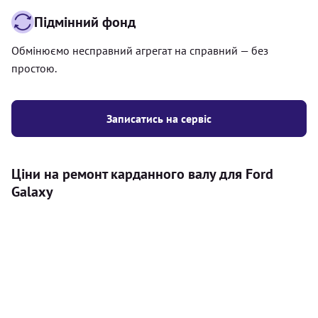
Підмінний фонд
Обмінюємо несправний агрегат на справний — без
простою.
Записатись на сервіс
Ціни на ремонт карданного валу для Ford
Galaxy
Послуга
Ціна
Карданний вал
Діагностика карданного валу на авто (
500