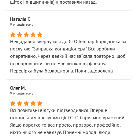
щіток і підшипників) и поставили назад.
Наталія Г.
9 місяців тому
Нещодавно звернулася до СТО Генстар Борщагівка за
послугою "Заправка кондиціонера". Все зробили
оперативно. Через деякий час заїхала повторно, щоб
перепровірити, чи не має витікання фреону.
Перевірка була безкоштовна. Поки задоволена
Олег М.
9 місяців тому
Всі позитивні відгуки підтвердилися. Вперше
скористався послугами цієї СТО і приємно вражений.
Якщо коротко то все просто, прозоро, професійно,
ніхто нічого не нав'язує. Приємні молоді люди.