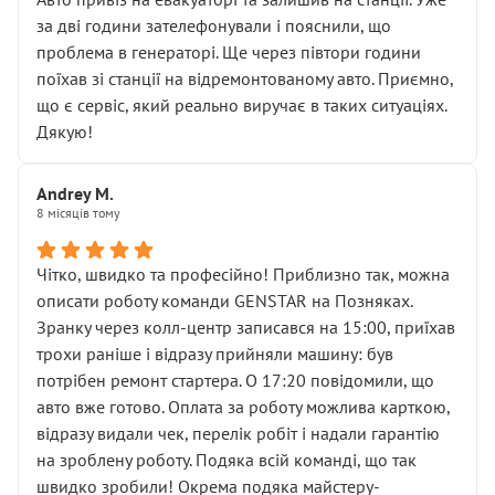
чіткого пояснення
за дві години зателефонували і пояснили, що
( ну все зняли та доробили) дякую!
проблема в генераторі. Ще через півтори години
Окремий момент, який виглядає абсурдно:
поїхав зі станції на відремонтованому авто. Приємно,
мені заявили, що бачок гальмівної рідини потрібно
що є сервіс, який реально виручає в таких ситуаціях.
міняти разом із головним гальмівним циліндром у
Дякую!
зборі.
Для людини, яка хоча б трохи розуміється на техніці,
Andrey M.
це звучить як мінімум непрофесійно, а як максимум —
8 місяців тому
спроба продати дорогий вузол замість елементарних
ущільнювачів.
Чітко, швидко та професійно! Приблизно так, можна
Що прикро — це не перший мій візит. Раніше міняв у
описати роботу команди GENSTAR на Позняках.
вас стартер, і тоді сервіс наче справив хороше
Зранку через колл-центр записався на 15:00, приїхав
враження. Але згодом знайшов декілька гайок під
трохи раніше і відразу прийняли машину: був
лобовим склом. Мені пояснили, що це “старі гайки, які
потрібен ремонт стартера. О 17:20 повідомили, що
відкручували”, і попросили не хвилюватися. ( надіюсь
авто вже готово. Оплата за роботу можлива карткою,
новий власник, не застяг в полі))
відразу видали чек, перелік робіт і надали гарантію
Але після нинішнього візиту такі дрібниці вже не
на зроблену роботу. Подяка всій команді, що так
здаються дрібницями.
швидко зробили! Окрема подяка майстеру-