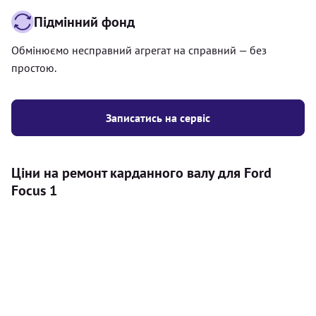
Підмінний фонд
Обмінюємо несправний агрегат на справний — без
простою.
Записатись на сервіс
Ціни на ремонт карданного валу для Ford
Focus 1
Послуга
Ціна
Карданний вал
Діагностика карданного валу на авто (
500