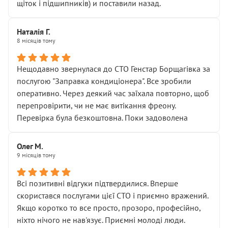
щіток і підшипників) и поставили назад.
Наталія Г.
8 місяців тому
Нещодавно звернулася до СТО Генстар Борщагівка за
послугою "Заправка кондиціонера". Все зробили
оперативно. Через деякий час заїхала повторно, щоб
перепровірити, чи не має витікання фреону.
Перевірка була безкоштовна. Поки задоволена
Олег М.
9 місяців тому
Всі позитивні відгуки підтвердилися. Вперше
скористався послугами цієї СТО і приємно вражений.
Якщо коротко то все просто, прозоро, професійно,
ніхто нічого не нав'язує. Приємні молоді люди.