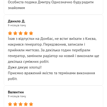
Особиста подяка Дмитру. Однозначно буду радити
знайомим
Данило Д.
9 місяців тому
Їхав з відпустки на Донбас, не встиг виїхати з Києва,
накрився генератор. Передзвонив, записали і
прийняли миттєво. За декілька годин перебрали
генератор, замінили радіатор на новий і виконали ще
декілька суміжних робіт.
Дуже дякую хлопці!
Приємно вражений якістю та термінами виконання
робіт.
Валентин
9 місяців тому