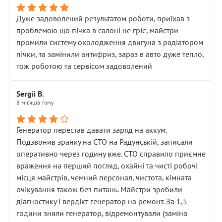
Дуже задоволений результатом роботи, приїхав з
проблемою що пічка в салоні не гріє, майстри
промили систему охолодження двигуна з радіатором
пічки, та замінили антифриз, зараз в авто дуже тепло,
тож роботою та сервісом задоволений
Sergii B.
8 місяців тому
Генератор перестав давати заряд на аккум.
Подзвонив зранку на СТО на Радунській, записали
оперативно через годину вже. СТО справило приємне
враження на перший погляд, охайні та чисті робочі
місця майстрів, чемний персонал, чистота, кімната
очікування також без питань. Майстри зробили
діагностику і вердікт генератор на ремонт. За 1,5
години зняли генератор, відремонтували (заміна