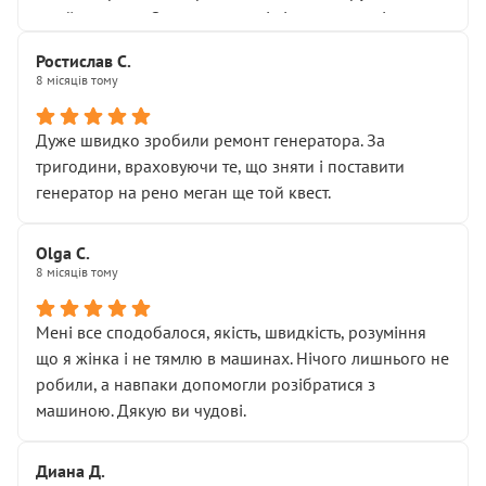
Я — клієнт, який працює на довірі, і саме її цей сервіс
приймальнику Олександру: всі чітко та по суті.
серйозно підірвав.
Молодці! Однозначно буду радити своїм знайомим
Хотілося б більше:
Ростислав С.
звертатися до цього автосервісу.
8 місяців тому
• належної уваги до авто
• прозорості в роботах і рахунках
• реальної діагностики, а не формального
Дуже швидко зробили ремонт генератора. За
“подивились і поїхав”
тригодини, враховуючи те, що зняти і поставити
На жаль, складається враження, що сервіс працює не
генератор на рено меган ще той квест.
на якість, а “аби швидше і дорожче”. Саме це і псує
загальне враження та бажання повертатися.
Olga С.
Стосовно комунікації - все добре
8 місяців тому
Мені все сподобалося, якість, швидкість, розуміння
що я жінка і не тямлю в машинах. Нічого лишнього не
робили, а навпаки допомогли розібратися з
машиною. Дякую ви чудові.
Диана Д.