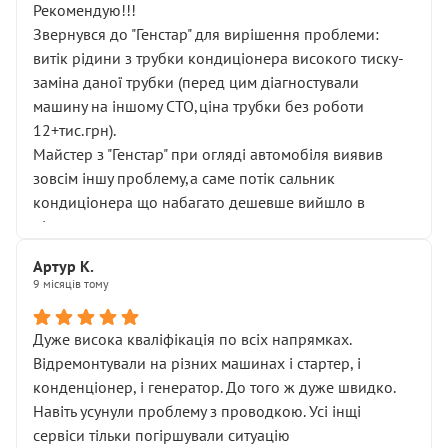
Рекомендую!!!
Звернувся до "Генстар" для вирішення проблеми:
витік рідини з трубки кондиціонера високого тиску-
заміна даної трубки (перед цим діагностували
машину на іншому СТО,ціна трубки без роботи
12+тис.грн).
Майстер з "Генстар" при огляді автомобіля виявив
зовсім іншу проблему,а саме потік сальник
кондиціонера що набагато дешевше вийшло в
підсумку.
Дуже дякую за швидкий і професійний ремонт!
Артур К.
9 місяців тому
Дуже висока кваліфікація по всіх напрямках.
Відремонтували на різних машинах і стартер, і
конденціонер, і генератор. До того ж дуже швидко.
Навіть усунули проблему з проводкою. Усі інщі
сервіси тільки погіршували ситуацію