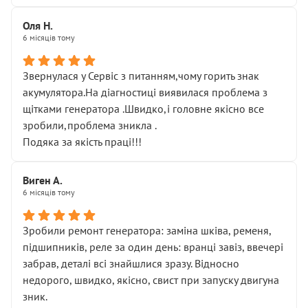
Оля Н.
6 місяців тому
Звернулася у Сервіс з питанням,чому горить знак
акумулятора.На діагностиці виявилася проблема з
щітками генератора .Швидко,і головне якісно все
зробили,проблема зникла .
Подяка за якість праці!!!
Виген А.
6 місяців тому
Зробили ремонт генератора: заміна шківа, ременя,
підшипників, реле за один день: вранці завіз, ввечері
забрав, деталі всі знайшлися зразу. Відносно
недорого, швидко, якісно, свист при запуску двигуна
зник.