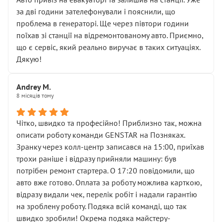
чіткого пояснення
за дві години зателефонували і пояснили, що
( ну все зняли та доробили) дякую!
проблема в генераторі. Ще через півтори години
Окремий момент, який виглядає абсурдно:
поїхав зі станції на відремонтованому авто. Приємно,
мені заявили, що бачок гальмівної рідини потрібно
що є сервіс, який реально виручає в таких ситуаціях.
міняти разом із головним гальмівним циліндром у
Дякую!
зборі.
Для людини, яка хоча б трохи розуміється на техніці,
Andrey M.
це звучить як мінімум непрофесійно, а як максимум —
8 місяців тому
спроба продати дорогий вузол замість елементарних
ущільнювачів.
Чітко, швидко та професійно! Приблизно так, можна
Що прикро — це не перший мій візит. Раніше міняв у
описати роботу команди GENSTAR на Позняках.
вас стартер, і тоді сервіс наче справив хороше
Зранку через колл-центр записався на 15:00, приїхав
враження. Але згодом знайшов декілька гайок під
трохи раніше і відразу прийняли машину: був
лобовим склом. Мені пояснили, що це “старі гайки, які
потрібен ремонт стартера. О 17:20 повідомили, що
відкручували”, і попросили не хвилюватися. ( надіюсь
авто вже готово. Оплата за роботу можлива карткою,
новий власник, не застяг в полі))
відразу видали чек, перелік робіт і надали гарантію
Але після нинішнього візиту такі дрібниці вже не
на зроблену роботу. Подяка всій команді, що так
здаються дрібницями.
швидко зробили! Окрема подяка майстеру-