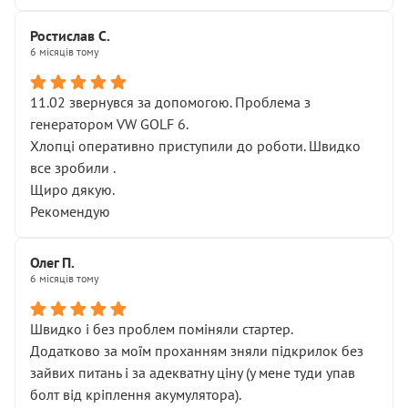
Ростислав С.
6 місяців тому
11.02 звернувся за допомогою. Проблема з
генератором VW GOLF 6.
Хлопці оперативно приступили до роботи. Швидко
все зробили .
Щиро дякую.
Рекомендую
Олег П.
6 місяців тому
Швидко і без проблем поміняли стартер.
Додатково за моїм проханням зняли підкрилок без
зайвих питань і за адекватну ціну (у мене туди упав
болт від кріплення акумулятора).