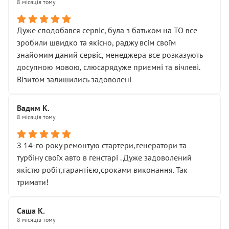
8 місяців тому
Дуже сподобався сервіс, була з батьком на ТО все
зробили швидко та якісно, раджу всім своїм
знайомим даний сервіс, менеджера все розказують
досупною мовою, слюсарядуже приємні та вічлеві.
Візитом залишились задоволені
Вадим К.
8 місяців тому
З 14-го року ремонтую стартери,генератори та
турбіну своїх авто в генстарі . Дуже задоволений
якістю робіт,гарантією,сроками виконання. Так
тримати!
Саша К.
8 місяців тому