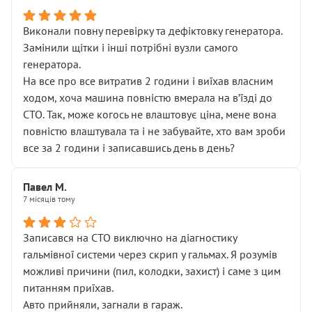
Виконали повну перевірку та дефіктовку генератора.
Замінили щітки і інші потрібні вузли самого
генератора.
На все про все витратив 2 години і виїхав власним
ходом, хоча машина повністю вмерала на вʼїзді до
СТО. Так, може когось не влаштовує ціна, мене вона
повністю влаштувала та і не забувайте, хто вам зроби
все за 2 години і записавшись день в день?
Павел М.
7 місяців тому
Записався на СТО виключно на діагностику
гальмівної системи через скрип у гальмах. Я розумів
можливі причини (пил, колодки, захист) і саме з цим
питанням приїхав.
Авто прийняли, загнали в гараж.