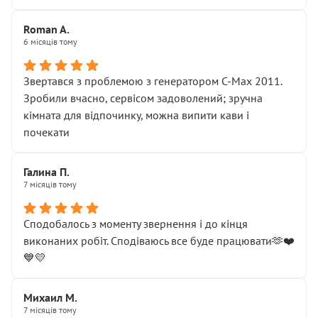
Roman A.
6 місяців тому
Звертався з проблемою з генератором C-Max 2011.
Зробили вчасно, сервісом задоволений; зручна
кімната для відпочинку, можна випити кави і
почекати
Галина П.
7 місяців тому
Сподобалось з моменту звернення і до кінця
виконаних робіт. Сподіваюсь все буде працювати🫶❤️
💙💛
Михаил М.
7 місяців тому