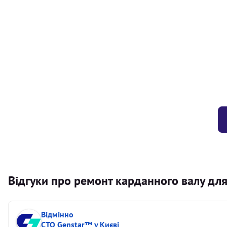
Балансування карданного валу (легковий) від 1,5м на одн
Балансування карданного валу (легковий) до 1,5м
Заміна хрестовини кермового валу
Відгуки про ремонт карданного валу для
Відмінно
СТО Genstar™ у Києві