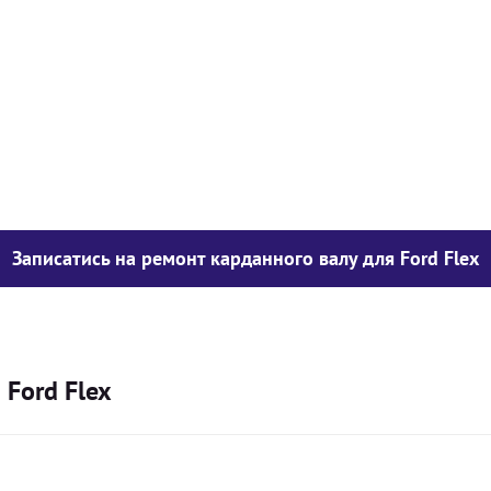
у опору
1050
грн
850
грн
300
грн
Записатись на ремонт карданного валу для Ford Flex
 Ford Flex