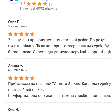
4.3
На основі 4092 відгуків
Олег П.
5 місяців тому
Звернувся з приводу ремонту кермової рейки. По результат
пускати рідину. Після повторного звернення на сервіс, бу
безкоштовно. Окремо дякую менеджеру Іллі за організаці
Алина •.
6 місяців тому
Приїжджала на планове ТО свого Subaru. Команда сервісу п
професійний підхід.
Комфортна зона очікування — можна спокійно попрацювати
Оля Н.