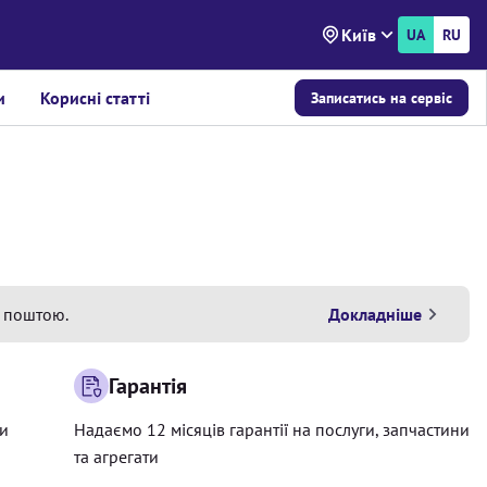
Київ
UA
RU
и
Корисні статті
Записатись на сервіс
 поштою.
Докладніше
Гарантія
ри
Надаємо 12 місяців гарантії на послуги, запчастини
та агрегати