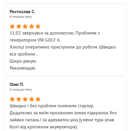
Ростислав С.
6 місяців тому
11.02 звернувся за допомогою. Проблема з
генератором VW GOLF 6.
Хлопці оперативно приступили до роботи. Швидко
все зробили .
Щиро дякую.
Рекомендую
Олег П.
6 місяців тому
Швидко і без проблем поміняли стартер.
Додатково за моїм проханням зняли підкрилок без
зайвих питань і за адекватну ціну (у мене туди упав
болт від кріплення акумулятора).