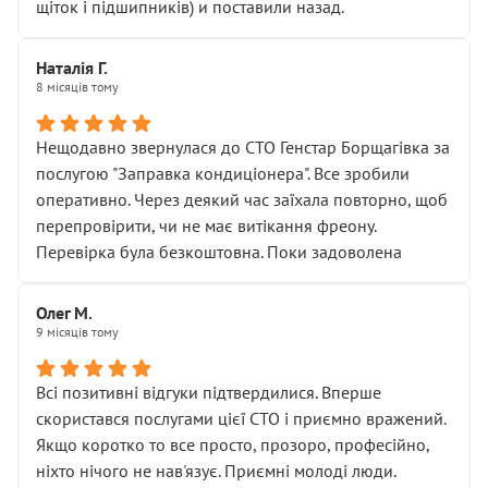
щіток і підшипників) и поставили назад.
Наталія Г.
8 місяців тому
Нещодавно звернулася до СТО Генстар Борщагівка за
послугою "Заправка кондиціонера". Все зробили
оперативно. Через деякий час заїхала повторно, щоб
перепровірити, чи не має витікання фреону.
Перевірка була безкоштовна. Поки задоволена
Олег М.
9 місяців тому
Всі позитивні відгуки підтвердилися. Вперше
скористався послугами цієї СТО і приємно вражений.
Якщо коротко то все просто, прозоро, професійно,
ніхто нічого не нав'язує. Приємні молоді люди.