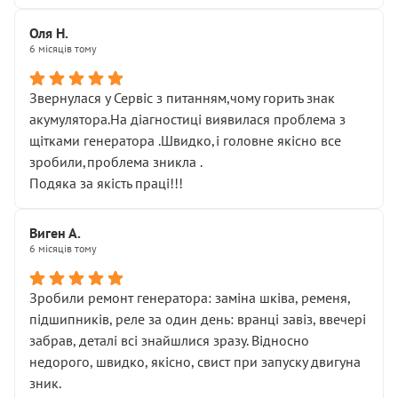
Оля Н.
6 місяців тому
Звернулася у Сервіс з питанням,чому горить знак
акумулятора.На діагностиці виявилася проблема з
щітками генератора .Швидко,і головне якісно все
зробили,проблема зникла .
Подяка за якість праці!!!
Виген А.
6 місяців тому
Зробили ремонт генератора: заміна шківа, ременя,
підшипників, реле за один день: вранці завіз, ввечері
забрав, деталі всі знайшлися зразу. Відносно
недорого, швидко, якісно, свист при запуску двигуна
зник.