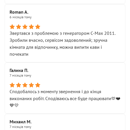
Roman A.
6 місяців тому
Звертався з проблемою з генератором C-Max 2011.
Зробили вчасно, сервісом задоволений; зручна
кімната для відпочинку, можна випити кави і
почекати
Галина П.
7 місяців тому
Сподобалось з моменту звернення і до кінця
виконаних робіт. Сподіваюсь все буде працювати🫶❤️
💙💛
Михаил М.
7 місяців тому