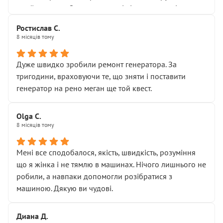
Я — клієнт, який працює на довірі, і саме її цей сервіс
приймальнику Олександру: всі чітко та по суті.
серйозно підірвав.
Молодці! Однозначно буду радити своїм знайомим
Хотілося б більше:
Ростислав С.
звертатися до цього автосервісу.
8 місяців тому
• належної уваги до авто
• прозорості в роботах і рахунках
• реальної діагностики, а не формального
Дуже швидко зробили ремонт генератора. За
“подивились і поїхав”
тригодини, враховуючи те, що зняти і поставити
На жаль, складається враження, що сервіс працює не
генератор на рено меган ще той квест.
на якість, а “аби швидше і дорожче”. Саме це і псує
загальне враження та бажання повертатися.
Olga С.
Стосовно комунікації - все добре
8 місяців тому
Мені все сподобалося, якість, швидкість, розуміння
що я жінка і не тямлю в машинах. Нічого лишнього не
робили, а навпаки допомогли розібратися з
машиною. Дякую ви чудові.
Диана Д.