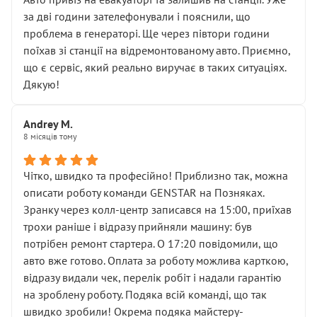
чіткого пояснення
за дві години зателефонували і пояснили, що
( ну все зняли та доробили) дякую!
проблема в генераторі. Ще через півтори години
Окремий момент, який виглядає абсурдно:
поїхав зі станції на відремонтованому авто. Приємно,
мені заявили, що бачок гальмівної рідини потрібно
що є сервіс, який реально виручає в таких ситуаціях.
міняти разом із головним гальмівним циліндром у
Дякую!
зборі.
Для людини, яка хоча б трохи розуміється на техніці,
Andrey M.
це звучить як мінімум непрофесійно, а як максимум —
8 місяців тому
спроба продати дорогий вузол замість елементарних
ущільнювачів.
Чітко, швидко та професійно! Приблизно так, можна
Що прикро — це не перший мій візит. Раніше міняв у
описати роботу команди GENSTAR на Позняках.
вас стартер, і тоді сервіс наче справив хороше
Зранку через колл-центр записався на 15:00, приїхав
враження. Але згодом знайшов декілька гайок під
трохи раніше і відразу прийняли машину: був
лобовим склом. Мені пояснили, що це “старі гайки, які
потрібен ремонт стартера. О 17:20 повідомили, що
відкручували”, і попросили не хвилюватися. ( надіюсь
авто вже готово. Оплата за роботу можлива карткою,
новий власник, не застяг в полі))
відразу видали чек, перелік робіт і надали гарантію
Але після нинішнього візиту такі дрібниці вже не
на зроблену роботу. Подяка всій команді, що так
здаються дрібницями.
швидко зробили! Окрема подяка майстеру-