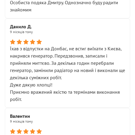
Особиста подяка Дмитру. Однозначно буду радити
знайомим
Данило Д.
9 місяців тому
Їхав з відпустки на Донбас, не встиг виїхати з Києва,
накрився генератор. Передзвонив, записали і
прийняли миттєво. За декілька годин перебрали
генератор, замінили радіатор на новий і виконали ще
декілька суміжних робіт.
Дуже дякую хлопці!
Приємно вражений якістю та термінами виконання
робіт.
Валентин
9 місяців тому