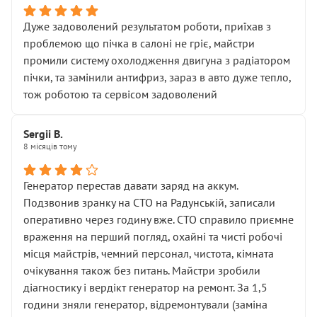
Дуже задоволений результатом роботи, приїхав з
проблемою що пічка в салоні не гріє, майстри
промили систему охолодження двигуна з радіатором
пічки, та замінили антифриз, зараз в авто дуже тепло,
тож роботою та сервісом задоволений
Sergii B.
8 місяців тому
Генератор перестав давати заряд на аккум.
Подзвонив зранку на СТО на Радунській, записали
оперативно через годину вже. СТО справило приємне
враження на перший погляд, охайні та чисті робочі
місця майстрів, чемний персонал, чистота, кімната
очікування також без питань. Майстри зробили
діагностику і вердікт генератор на ремонт. За 1,5
години зняли генератор, відремонтували (заміна