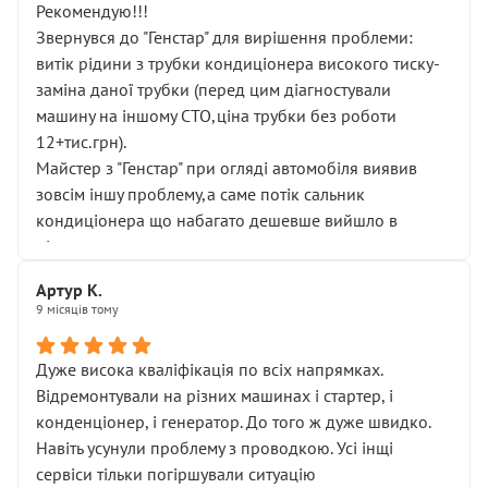
Рекомендую!!!
Звернувся до "Генстар" для вирішення проблеми:
витік рідини з трубки кондиціонера високого тиску-
заміна даної трубки (перед цим діагностували
машину на іншому СТО,ціна трубки без роботи
12+тис.грн).
Майстер з "Генстар" при огляді автомобіля виявив
зовсім іншу проблему,а саме потік сальник
кондиціонера що набагато дешевше вийшло в
підсумку.
Дуже дякую за швидкий і професійний ремонт!
Артур К.
9 місяців тому
Дуже висока кваліфікація по всіх напрямках.
Відремонтували на різних машинах і стартер, і
конденціонер, і генератор. До того ж дуже швидко.
Навіть усунули проблему з проводкою. Усі інщі
сервіси тільки погіршували ситуацію