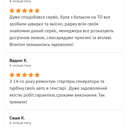
8 місяців тому
Дуже сподобався сервіс, була з батьком на ТО все
зробили швидко та якісно, раджу всім своїм
знайомим даний сервіс, менеджера все розказують
досупною мовою, слюсарядуже приємні та вічлеві.
Візитом залишились задоволені
Вадим К.
8 місяців тому
З 14-го року ремонтую стартери,генератори та
турбіну своїх авто в генстарі . Дуже задоволений
якістю робіт,гарантією,сроками виконання. Так
тримати!
Саша К.
8 місяців тому