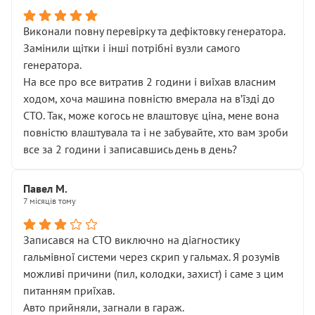
Виконали повну перевірку та дефіктовку генератора.
Замінили щітки і інші потрібні вузли самого
генератора.
На все про все витратив 2 години і виїхав власним
ходом, хоча машина повністю вмерала на вʼїзді до
СТО. Так, може когось не влаштовує ціна, мене вона
повністю влаштувала та і не забувайте, хто вам зроби
все за 2 години і записавшись день в день?
Павел М.
7 місяців тому
Записався на СТО виключно на діагностику
гальмівної системи через скрип у гальмах. Я розумів
можливі причини (пил, колодки, захист) і саме з цим
питанням приїхав.
Авто прийняли, загнали в гараж.