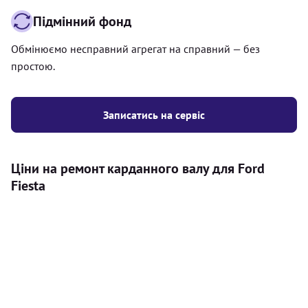
Підмінний фонд
Обмінюємо несправний агрегат на справний — без
простою.
Записатись на сервіс
Ціни на ремонт карданного валу для Ford
Fiesta
Послуга
Ціна
Карданний вал
Діагностика карданного валу на авто (
500