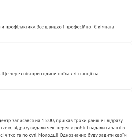
ли профілактику. Все швидко і професійно! Є кімната
ати дорогий вузол замість елементарних ущільнювачів.
м знайшов декілька гайок під лобовим склом. Мені
 Ще через півтори години поїхав зі станції на
ня та бажання повертатися.
нтр записався на 15:00, приїхав трохи раніше і відразу
кою, відразу видали чек, перелік робіт і надали гарантію
 чітко та по суті. Молодці! Однозначно буду радити своїм