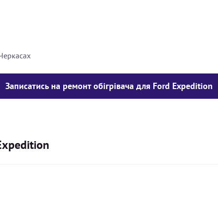
8000
грн
10000
грн
 Черкасах
Записатись на ремонт обігрівача для Ford Expedition
Expedition