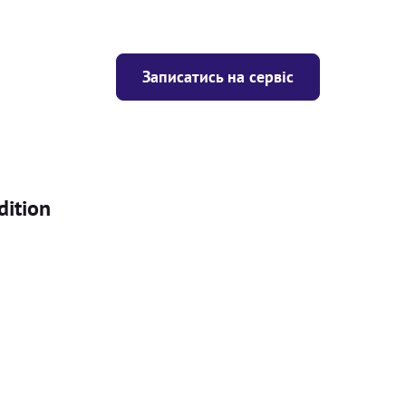
Записатись на сервіс
dition
Ціна
ігрівача
Безкоштовно