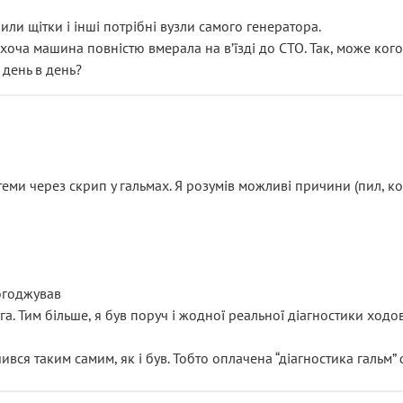
или щітки і інші потрібні вузли самого генератора.
 хоча машина повністю вмерала на вʼїзді до СТО. Так, може кого
 день в день?
еми через скрип у гальмах. Я розумів можливі причини (пил, кол
погоджував
уга. Тим більше, я був поруч і жодної реальної діагностики ход
ився таким самим, як і був. Тобто оплачена “діагностика гальм”