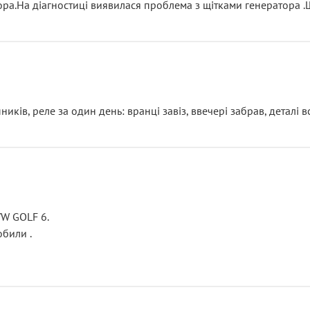
тора.На діагностиці виявилася проблема з щітками генератора 
ків, реле за один день: вранці завіз, ввечері забрав, деталі в
VW GOLF 6.
били .