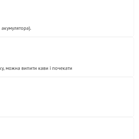
 акумулятора).
у, можна випити кави і почекати