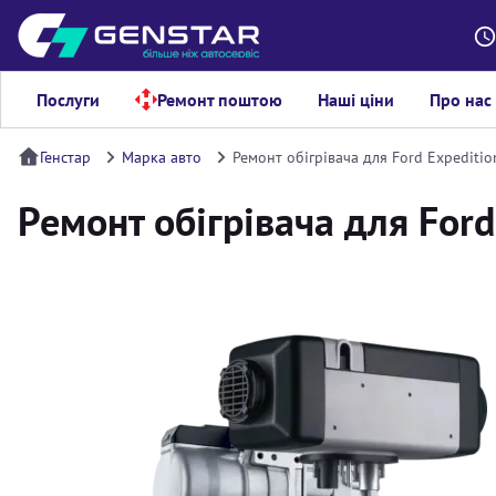
Послуги
Ремонт поштою
Наші ціни
Про нас
Генстар
Марка авто
Ремонт обігрівача для Ford Expeditio
Ремонт обігрівача для Ford