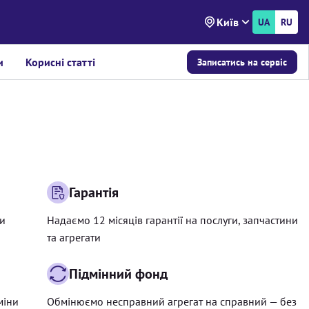
Київ
UA
RU
и
Корисні статті
Записатись на сервіс
Гарантія
ри
Надаємо 12 місяців гарантії на послуги, запчастини
та агрегати
Підмінний фонд
міни
Обмінюємо несправний агрегат на справний — без