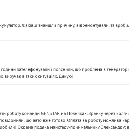
ояснення
кумулятор. Фахівці знайшли причину, відремонтували, та зроби
 разом із головним гальмівним циліндром у зборі.
звучить як мінімум непрофесійно, а як максимум — спроба прод
тартер, і тоді сервіс наче справив хороше враження. Але згодо
и не хвилюватися. ( надіюсь новий власник, не застяг в полі))
я дрібницями.
йозно підірвав.
ві години зателефонували і пояснили, що проблема в генераторі.
о виручає в таких ситуаціях. Дякую!
їхав”
ість, а “аби швидше і дорожче”. Саме це і псує загальне вражен
ти роботу команди GENSTAR на Позняках. Зранку через колл-це
овідомили, що авто вже готово. Оплата за роботу можлива карт
зробили! Окрема подяка майстеру-приймальнику Олександру: всі