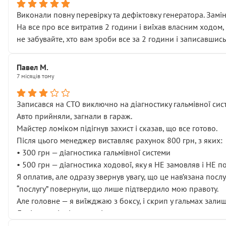
Виконали повну перевірку та дефіктовку генератора. Замін
На все про все витратив 2 години і виїхав власним ходом,
не забувайте, хто вам зроби все за 2 години і записавшись
Павел М.
7 місяців тому
Записався на СТО виключно на діагностику гальмівної сист
Авто прийняли, загнали в гараж.
Майстер ломіком підігнув захист і сказав, що все готово.
Після цього менеджер виставляє рахунок 800 грн, з яких:
• 300 грн — діагностика гальмівної системи
• 500 грн — діагностика ходової, яку я НЕ замовляв і НЕ 
Я оплатив, але одразу звернув увагу, що це нав’язана посл
“послугу” повернули, що лише підтвердило мою правоту.
Але головне — я виїжджаю з боксу, і скрип у гальмах залиш
Далі ситуація тільки погіршилась:
• сказали, що тепер “потрібно знімати колеса”