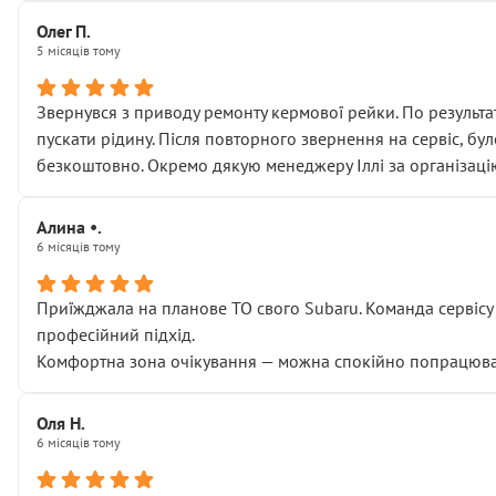
Олег П.
5 місяців тому
Звернувся з приводу ремонту кермової рейки. По результат
пускати рідину. Після повторного звернення на сервіс, бу
безкоштовно. Окремо дякую менеджеру Іллі за організаці
Алина •.
6 місяців тому
Приїжджала на планове ТО свого Subaru. Команда сервісу п
професійний підхід.
Комфортна зона очікування — можна спокійно попрацювати
Оля Н.
6 місяців тому