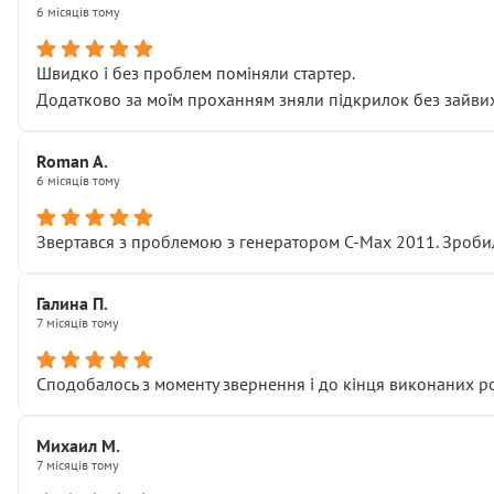
6 місяців тому
Швидко і без проблем поміняли стартер.
Додатково за моїм проханням зняли підкрилок без зайвих п
Roman A.
6 місяців тому
Звертався з проблемою з генератором C-Max 2011. Зробил
Галина П.
7 місяців тому
Сподобалось з моменту звернення і до кінця виконаних р
Михаил М.
7 місяців тому