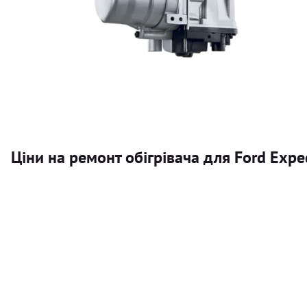
Ціни на ремонт обігрівача для Ford Expe
Послуга
Автономний обігрівач
Безкоштовний розрахунок ціни установки автономного об