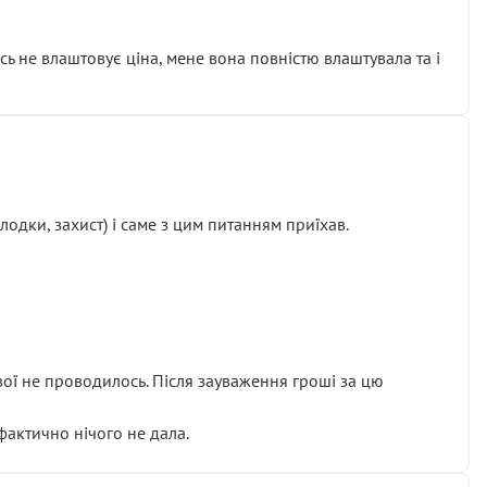
сь не влаштовує ціна, мене вона повністю влаштувала та і
одки, захист) і саме з цим питанням приїхав.
ової не проводилось. Після зауваження гроші за цю
 фактично нічого не дала.