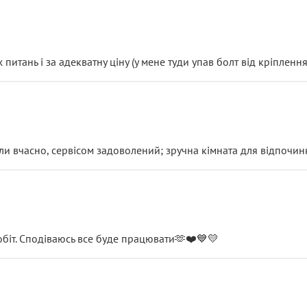
итань і за адекватну ціну (у мене туди упав болт від кріплення
и вчасно, сервісом задоволений; зручна кімната для відпочинк
обіт. Сподіваюсь все буде працювати🫶❤️💙💛