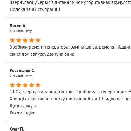
Звернулася у Сервіс з питанням,чому горить знак акумуля
Подяка за якість праці!!!
Виген А.
6 місяців тому
Зробили ремонт генератора: заміна шківа, ременя, підшипни
свист при запуску двигуна зник.
Ростислав С.
6 місяців тому
11.02 звернувся за допомогою. Проблема з генератором 
Хлопці оперативно приступили до роботи. Швидко все зро
Щиро дякую.
Рекомендую
Олег П.