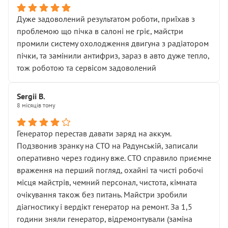
Дуже задоволений результатом роботи, приїхав з
проблемою що пічка в салоні не гріє, майстри
промили систему охолодження двигуна з радіатором
пічки, та замінили антифриз, зараз в авто дуже тепло,
тож роботою та сервісом задоволений
Sergii B.
8 місяців тому
Генератор перестав давати заряд на аккум.
Подзвонив зранку на СТО на Радунській, записали
оперативно через годину вже. СТО справило приємне
враження на перший погляд, охайні та чисті робочі
місця майстрів, чемний персонал, чистота, кімната
очікування також без питань. Майстри зробили
діагностику і вердікт генератор на ремонт. За 1,5
години зняли генератор, відремонтували (заміна