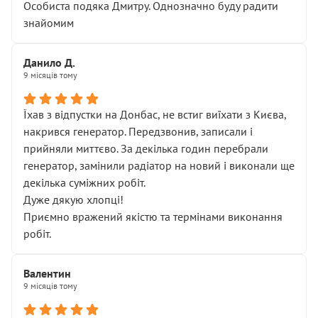
Особиста подяка Дмитру. Однозначно буду радити
знайомим
Данило Д.
9 місяців тому
Їхав з відпустки на Донбас, не встиг виїхати з Києва,
накрився генератор. Передзвонив, записали і
прийняли миттєво. За декілька годин перебрали
генератор, замінили радіатор на новий і виконали ще
декілька суміжних робіт.
Дуже дякую хлопці!
Приємно вражений якістю та термінами виконання
робіт.
Валентин
9 місяців тому