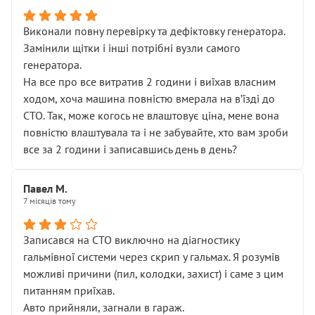
Виконали повну перевірку та дефіктовку генератора.
Замінили щітки і інші потрібні вузли самого
генератора.
На все про все витратив 2 години і виїхав власним
ходом, хоча машина повністю вмерала на вʼїзді до
СТО. Так, може когось не влаштовує ціна, мене вона
повністю влаштувала та і не забувайте, хто вам зроби
все за 2 години і записавшись день в день?
Павел М.
7 місяців тому
Записався на СТО виключно на діагностику
гальмівної системи через скрип у гальмах. Я розумів
можливі причини (пил, колодки, захист) і саме з цим
питанням приїхав.
Авто прийняли, загнали в гараж.