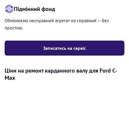
Підмінний фонд
Обмінюємо несправний агрегат на справний — без
простою.
Записатись на сервіс
Ціни на ремонт карданного валу для Ford C-
Max
Послуга
Ціна
Карданний вал
Діагностика карданного валу на авто (
500