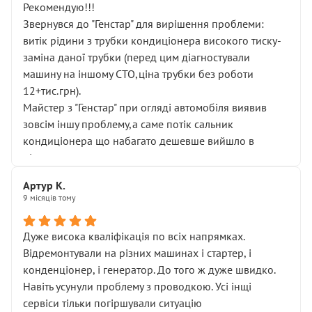
Рекомендую!!!
Звернувся до "Генстар" для вирішення проблеми:
витік рідини з трубки кондиціонера високого тиску-
заміна даної трубки (перед цим діагностували
машину на іншому СТО,ціна трубки без роботи
12+тис.грн).
Майстер з "Генстар" при огляді автомобіля виявив
зовсім іншу проблему,а саме потік сальник
кондиціонера що набагато дешевше вийшло в
підсумку.
Дуже дякую за швидкий і професійний ремонт!
Артур К.
9 місяців тому
Дуже висока кваліфікація по всіх напрямках.
Відремонтували на різних машинах і стартер, і
конденціонер, і генератор. До того ж дуже швидко.
Навіть усунули проблему з проводкою. Усі інщі
сервіси тільки погіршували ситуацію