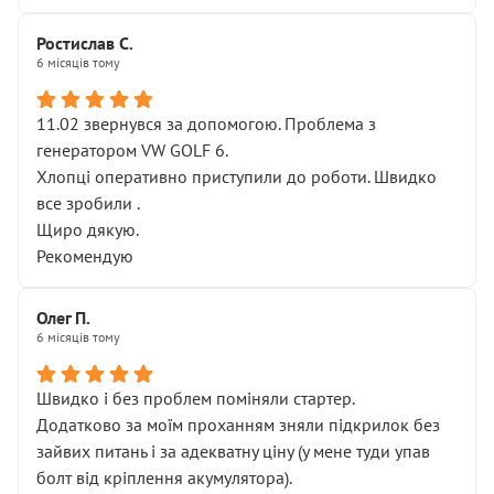
Ростислав С.
6 місяців тому
11.02 звернувся за допомогою. Проблема з
генератором VW GOLF 6.
Хлопці оперативно приступили до роботи. Швидко
все зробили .
Щиро дякую.
Рекомендую
Олег П.
6 місяців тому
Швидко і без проблем поміняли стартер.
Додатково за моїм проханням зняли підкрилок без
зайвих питань і за адекватну ціну (у мене туди упав
болт від кріплення акумулятора).