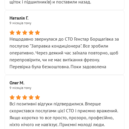
щіток і підшипників) и поставили назад.
Наталія Г.
9 місяців тому
Нещодавно звернулася до СТО Генстар Борщагівка за
послугою "Заправка кондиціонера". Все зробили
оперативно. Через деякий час заїхала повторно, щоб
перепровірити, чи не має витікання фреону.
Перевірка була безкоштовна. Поки задоволена
Олег М.
9 місяців тому
Всі позитивні відгуки підтвердилися. Вперше
скористався послугами цієї СТО і приємно вражений.
Якщо коротко то все просто, прозоро, професійно,
ніхто нічого не нав'язує. Приємні молоді люди.