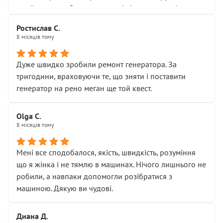
Я — клієнт, який працює на довірі, і саме її цей сервіс
приймальнику Олександру: всі чітко та по суті.
серйозно підірвав.
Молодці! Однозначно буду радити своїм знайомим
Хотілося б більше:
Ростислав С.
звертатися до цього автосервісу.
8 місяців тому
• належної уваги до авто
• прозорості в роботах і рахунках
• реальної діагностики, а не формального
Дуже швидко зробили ремонт генератора. За
“подивились і поїхав”
тригодини, враховуючи те, що зняти і поставити
На жаль, складається враження, що сервіс працює не
генератор на рено меган ще той квест.
на якість, а “аби швидше і дорожче”. Саме це і псує
загальне враження та бажання повертатися.
Olga С.
Стосовно комунікації - все добре
8 місяців тому
Мені все сподобалося, якість, швидкість, розуміння
що я жінка і не тямлю в машинах. Нічого лишнього не
робили, а навпаки допомогли розібратися з
машиною. Дякую ви чудові.
Диана Д.