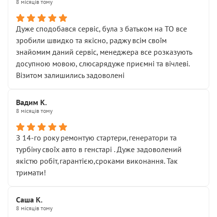
8 місяців тому
Дуже сподобався сервіс, була з батьком на ТО все
зробили швидко та якісно, раджу всім своїм
знайомим даний сервіс, менеджера все розказують
досупною мовою, слюсарядуже приємні та вічлеві.
Візитом залишились задоволені
Вадим К.
8 місяців тому
З 14-го року ремонтую стартери,генератори та
турбіну своїх авто в генстарі . Дуже задоволений
якістю робіт,гарантією,сроками виконання. Так
тримати!
Саша К.
8 місяців тому