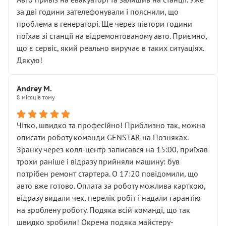
чіткого пояснення
за дві години зателефонували і пояснили, що
( ну все зняли та доробили) дякую!
проблема в генераторі. Ще через півтори години
Окремий момент, який виглядає абсурдно:
поїхав зі станції на відремонтованому авто. Приємно,
мені заявили, що бачок гальмівної рідини потрібно
що є сервіс, який реально виручає в таких ситуаціях.
міняти разом із головним гальмівним циліндром у
Дякую!
зборі.
Для людини, яка хоча б трохи розуміється на техніці,
Andrey M.
це звучить як мінімум непрофесійно, а як максимум —
8 місяців тому
спроба продати дорогий вузол замість елементарних
ущільнювачів.
Чітко, швидко та професійно! Приблизно так, можна
Що прикро — це не перший мій візит. Раніше міняв у
описати роботу команди GENSTAR на Позняках.
вас стартер, і тоді сервіс наче справив хороше
Зранку через колл-центр записався на 15:00, приїхав
враження. Але згодом знайшов декілька гайок під
трохи раніше і відразу прийняли машину: був
лобовим склом. Мені пояснили, що це “старі гайки, які
потрібен ремонт стартера. О 17:20 повідомили, що
відкручували”, і попросили не хвилюватися. ( надіюсь
авто вже готово. Оплата за роботу можлива карткою,
новий власник, не застяг в полі))
відразу видали чек, перелік робіт і надали гарантію
Але після нинішнього візиту такі дрібниці вже не
на зроблену роботу. Подяка всій команді, що так
здаються дрібницями.
швидко зробили! Окрема подяка майстеру-