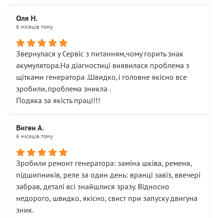
Оля Н.
6 місяців тому
Звернулася у Сервіс з питанням,чому горить знак
акумулятора.На діагностиці виявилася проблема з
щітками генератора .Швидко,і головне якісно все
зробили,проблема зникла .
Подяка за якість праці!!!
Виген А.
6 місяців тому
Зробили ремонт генератора: заміна шківа, ременя,
підшипників, реле за один день: вранці завіз, ввечері
забрав, деталі всі знайшлися зразу. Відносно
недорого, швидко, якісно, свист при запуску двигуна
зник.