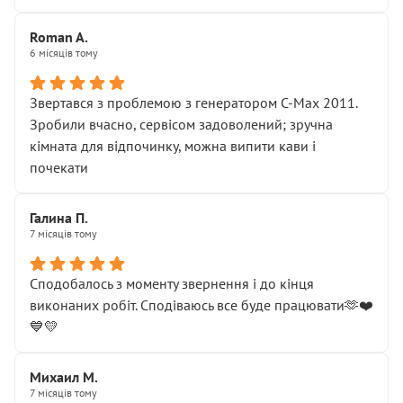
Roman A.
6 місяців тому
Звертався з проблемою з генератором C-Max 2011.
Зробили вчасно, сервісом задоволений; зручна
кімната для відпочинку, можна випити кави і
почекати
Галина П.
7 місяців тому
Сподобалось з моменту звернення і до кінця
виконаних робіт. Сподіваюсь все буде працювати🫶❤️
💙💛
Михаил М.
7 місяців тому