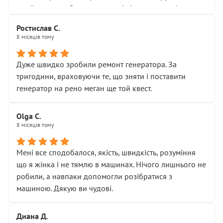
Я — клієнт, який працює на довірі, і саме її цей сервіс
приймальнику Олександру: всі чітко та по суті.
серйозно підірвав.
Молодці! Однозначно буду радити своїм знайомим
Хотілося б більше:
Ростислав С.
звертатися до цього автосервісу.
8 місяців тому
• належної уваги до авто
• прозорості в роботах і рахунках
• реальної діагностики, а не формального
Дуже швидко зробили ремонт генератора. За
“подивились і поїхав”
тригодини, враховуючи те, що зняти і поставити
На жаль, складається враження, що сервіс працює не
генератор на рено меган ще той квест.
на якість, а “аби швидше і дорожче”. Саме це і псує
загальне враження та бажання повертатися.
Olga С.
Стосовно комунікації - все добре
8 місяців тому
Мені все сподобалося, якість, швидкість, розуміння
що я жінка і не тямлю в машинах. Нічого лишнього не
робили, а навпаки допомогли розібратися з
машиною. Дякую ви чудові.
Диана Д.