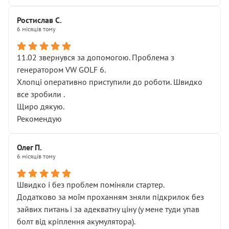
Ростислав С.
6 місяців тому
11.02 звернувся за допомогою. Проблема з
генератором VW GOLF 6.
Хлопці оперативно приступили до роботи. Швидко
все зробили .
Щиро дякую.
Рекомендую
Олег П.
6 місяців тому
Швидко і без проблем поміняли стартер.
Додатково за моїм проханням зняли підкрилок без
зайвих питань і за адекватну ціну (у мене туди упав
болт від кріплення акумулятора).