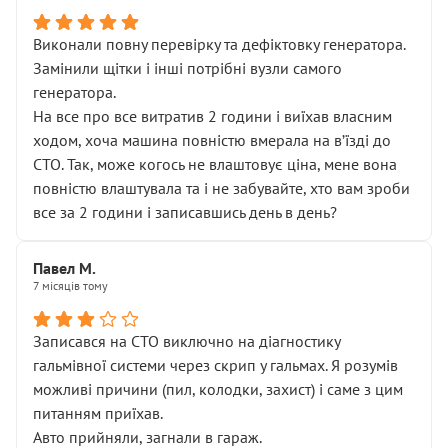
Виконали повну перевірку та дефіктовку генератора.
Замінили щітки і інші потрібні вузли самого
генератора.
На все про все витратив 2 години і виїхав власним
ходом, хоча машина повністю вмерала на вʼїзді до
СТО. Так, може когось не влаштовує ціна, мене вона
повністю влаштувала та і не забувайте, хто вам зроби
все за 2 години і записавшись день в день?
Павел М.
7 місяців тому
Записався на СТО виключно на діагностику
гальмівної системи через скрип у гальмах. Я розумів
можливі причини (пил, колодки, захист) і саме з цим
питанням приїхав.
Авто прийняли, загнали в гараж.