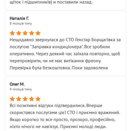
щіток і підшипників) и поставили назад.
Наталія Г.
8 місяців тому
Нещодавно звернулася до СТО Генстар Борщагівка за
послугою "Заправка кондиціонера". Все зробили
оперативно. Через деякий час заїхала повторно, щоб
перепровірити, чи не має витікання фреону.
Перевірка була безкоштовна. Поки задоволена
Олег М.
9 місяців тому
Всі позитивні відгуки підтвердилися. Вперше
скористався послугами цієї СТО і приємно вражений.
Якщо коротко то все просто, прозоро, професійно,
ніхто нічого не нав'язує. Приємні молоді люди.