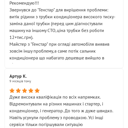
Рекомендую!!!
Звернувся до "Генстар" для вирішення проблеми:
витік рідини з трубки кондиціонера високого тиску-
заміна даної трубки (перед цим діагностували
машину на іншому СТО,ціна трубки без роботи
12+тис.грн).
Майстер з "Генстар" при огляді автомобіля виявив
зовсім іншу проблему,а саме потік сальник
кондиціонера що набагато дешевше вийшло в
підсумку.
Дуже дякую за швидкий і професійний ремонт!
Артур К.
9 місяців тому
Дуже висока кваліфікація по всіх напрямках.
Відремонтували на різних машинах і стартер, і
конденціонер, і генератор. До того ж дуже швидко.
Навіть усунули проблему з проводкою. Усі інщі
сервіси тільки погіршували ситуацію