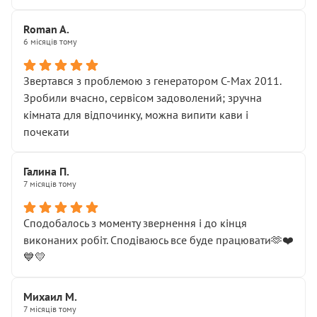
Roman A.
6 місяців тому
Звертався з проблемою з генератором C-Max 2011.
Зробили вчасно, сервісом задоволений; зручна
кімната для відпочинку, можна випити кави і
почекати
Галина П.
7 місяців тому
Сподобалось з моменту звернення і до кінця
виконаних робіт. Сподіваюсь все буде працювати🫶❤️
💙💛
Михаил М.
7 місяців тому