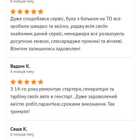
8 місяців тому
Дуже сподобався сервіс, була з батьком на ТО все
зробили швидко та якісно, раджу всім своїм
знайомим даний сервіс, менеджера все розказують
досупною мовою, слюсарядуже приємні та вічлеві.
Візитом залишились задоволені
Вадим К.
8 місяців тому
З 14-го року ремонтую стартери,генератори та
турбіну своїх авто в генстарі . Дуже задоволений
якістю робіт,гарантією,сроками виконання. Так
тримати!
Саша К.
8 місяців тому