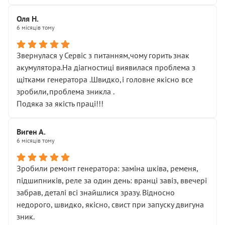
Оля Н.
6 місяців тому
Звернулася у Сервіс з питанням,чому горить знак
акумулятора.На діагностиці виявилася проблема з
щітками генератора .Швидко,і головне якісно все
зробили,проблема зникла .
Подяка за якість праці!!!
Виген А.
6 місяців тому
Зробили ремонт генератора: заміна шківа, ременя,
підшипників, реле за один день: вранці завіз, ввечері
забрав, деталі всі знайшлися зразу. Відносно
недорого, швидко, якісно, свист при запуску двигуна
зник.