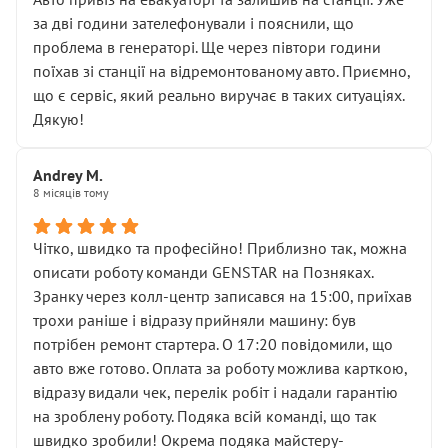
чіткого пояснення
за дві години зателефонували і пояснили, що
( ну все зняли та доробили) дякую!
проблема в генераторі. Ще через півтори години
Окремий момент, який виглядає абсурдно:
поїхав зі станції на відремонтованому авто. Приємно,
мені заявили, що бачок гальмівної рідини потрібно
що є сервіс, який реально виручає в таких ситуаціях.
міняти разом із головним гальмівним циліндром у
Дякую!
зборі.
Для людини, яка хоча б трохи розуміється на техніці,
Andrey M.
це звучить як мінімум непрофесійно, а як максимум —
8 місяців тому
спроба продати дорогий вузол замість елементарних
ущільнювачів.
Чітко, швидко та професійно! Приблизно так, можна
Що прикро — це не перший мій візит. Раніше міняв у
описати роботу команди GENSTAR на Позняках.
вас стартер, і тоді сервіс наче справив хороше
Зранку через колл-центр записався на 15:00, приїхав
враження. Але згодом знайшов декілька гайок під
трохи раніше і відразу прийняли машину: був
лобовим склом. Мені пояснили, що це “старі гайки, які
потрібен ремонт стартера. О 17:20 повідомили, що
відкручували”, і попросили не хвилюватися. ( надіюсь
авто вже готово. Оплата за роботу можлива карткою,
новий власник, не застяг в полі))
відразу видали чек, перелік робіт і надали гарантію
Але після нинішнього візиту такі дрібниці вже не
на зроблену роботу. Подяка всій команді, що так
здаються дрібницями.
швидко зробили! Окрема подяка майстеру-