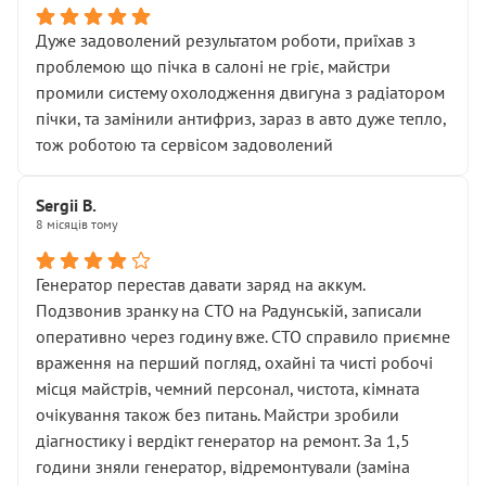
Дуже задоволений результатом роботи, приїхав з
проблемою що пічка в салоні не гріє, майстри
промили систему охолодження двигуна з радіатором
пічки, та замінили антифриз, зараз в авто дуже тепло,
тож роботою та сервісом задоволений
Sergii B.
8 місяців тому
Генератор перестав давати заряд на аккум.
Подзвонив зранку на СТО на Радунській, записали
оперативно через годину вже. СТО справило приємне
враження на перший погляд, охайні та чисті робочі
місця майстрів, чемний персонал, чистота, кімната
очікування також без питань. Майстри зробили
діагностику і вердікт генератор на ремонт. За 1,5
години зняли генератор, відремонтували (заміна