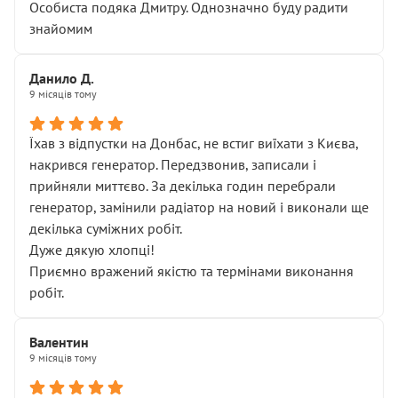
Особиста подяка Дмитру. Однозначно буду радити
знайомим
Данило Д.
9 місяців тому
Їхав з відпустки на Донбас, не встиг виїхати з Києва,
накрився генератор. Передзвонив, записали і
прийняли миттєво. За декілька годин перебрали
генератор, замінили радіатор на новий і виконали ще
декілька суміжних робіт.
Дуже дякую хлопці!
Приємно вражений якістю та термінами виконання
робіт.
Валентин
9 місяців тому