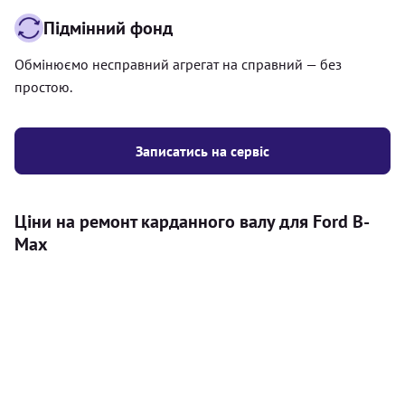
Підмінний фонд
Обмінюємо несправний агрегат на справний — без
простою.
Записатись на сервіс
Ціни на ремонт карданного валу для Ford B-
Max
Послуга
Ціна
Карданний вал
Діагностика карданного валу на авто (
500