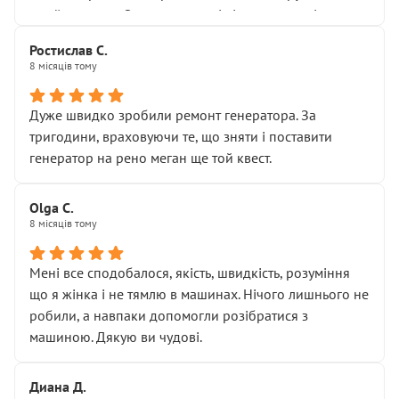
Я — клієнт, який працює на довірі, і саме її цей сервіс
приймальнику Олександру: всі чітко та по суті.
серйозно підірвав.
Молодці! Однозначно буду радити своїм знайомим
Хотілося б більше:
Ростислав С.
звертатися до цього автосервісу.
8 місяців тому
• належної уваги до авто
• прозорості в роботах і рахунках
• реальної діагностики, а не формального
Дуже швидко зробили ремонт генератора. За
“подивились і поїхав”
тригодини, враховуючи те, що зняти і поставити
На жаль, складається враження, що сервіс працює не
генератор на рено меган ще той квест.
на якість, а “аби швидше і дорожче”. Саме це і псує
загальне враження та бажання повертатися.
Olga С.
Стосовно комунікації - все добре
8 місяців тому
Мені все сподобалося, якість, швидкість, розуміння
що я жінка і не тямлю в машинах. Нічого лишнього не
робили, а навпаки допомогли розібратися з
машиною. Дякую ви чудові.
Диана Д.