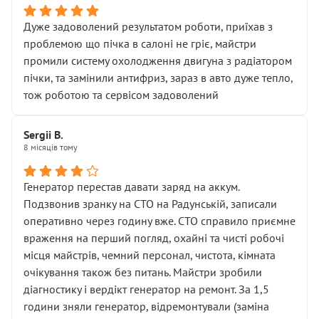
Дуже задоволений результатом роботи, приїхав з
проблемою що пічка в салоні не гріє, майстри
промили систему охолодження двигуна з радіатором
пічки, та замінили антифриз, зараз в авто дуже тепло,
тож роботою та сервісом задоволений
Sergii B.
8 місяців тому
Генератор перестав давати заряд на аккум.
Подзвонив зранку на СТО на Радунській, записали
оперативно через годину вже. СТО справило приємне
враження на перший погляд, охайні та чисті робочі
місця майстрів, чемний персонал, чистота, кімната
очікування також без питань. Майстри зробили
діагностику і вердікт генератор на ремонт. За 1,5
години зняли генератор, відремонтували (заміна