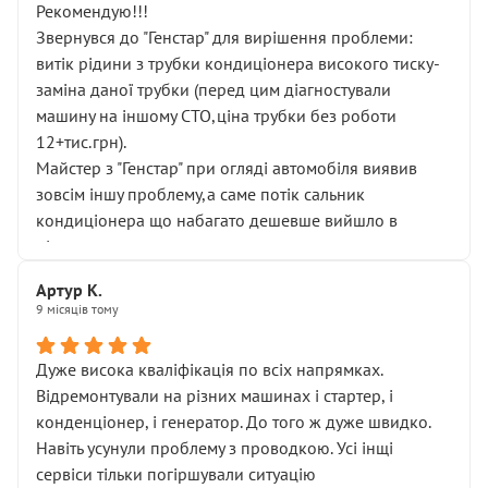
Рекомендую!!!
Звернувся до "Генстар" для вирішення проблеми:
витік рідини з трубки кондиціонера високого тиску-
заміна даної трубки (перед цим діагностували
машину на іншому СТО,ціна трубки без роботи
12+тис.грн).
Майстер з "Генстар" при огляді автомобіля виявив
зовсім іншу проблему,а саме потік сальник
кондиціонера що набагато дешевше вийшло в
підсумку.
Дуже дякую за швидкий і професійний ремонт!
Артур К.
9 місяців тому
Дуже висока кваліфікація по всіх напрямках.
Відремонтували на різних машинах і стартер, і
конденціонер, і генератор. До того ж дуже швидко.
Навіть усунули проблему з проводкою. Усі інщі
сервіси тільки погіршували ситуацію