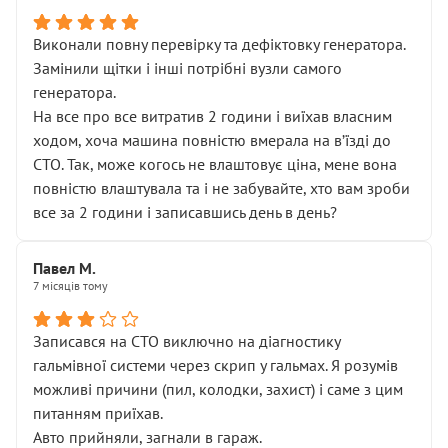
Виконали повну перевірку та дефіктовку генератора.
Замінили щітки і інші потрібні вузли самого
генератора.
На все про все витратив 2 години і виїхав власним
ходом, хоча машина повністю вмерала на вʼїзді до
СТО. Так, може когось не влаштовує ціна, мене вона
повністю влаштувала та і не забувайте, хто вам зроби
все за 2 години і записавшись день в день?
Павел М.
7 місяців тому
Записався на СТО виключно на діагностику
гальмівної системи через скрип у гальмах. Я розумів
можливі причини (пил, колодки, захист) і саме з цим
питанням приїхав.
Авто прийняли, загнали в гараж.