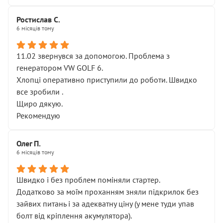
Ростислав С.
6 місяців тому
11.02 звернувся за допомогою. Проблема з
генератором VW GOLF 6.
Хлопці оперативно приступили до роботи. Швидко
все зробили .
Щиро дякую.
Рекомендую
Олег П.
6 місяців тому
Швидко і без проблем поміняли стартер.
Додатково за моїм проханням зняли підкрилок без
зайвих питань і за адекватну ціну (у мене туди упав
болт від кріплення акумулятора).