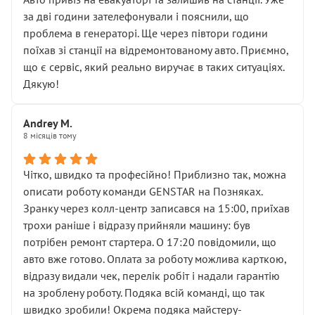
чіткого пояснення
за дві години зателефонували і пояснили, що
( ну все зняли та доробили) дякую!
проблема в генераторі. Ще через півтори години
Окремий момент, який виглядає абсурдно:
поїхав зі станції на відремонтованому авто. Приємно,
мені заявили, що бачок гальмівної рідини потрібно
що є сервіс, який реально виручає в таких ситуаціях.
міняти разом із головним гальмівним циліндром у
Дякую!
зборі.
Для людини, яка хоча б трохи розуміється на техніці,
Andrey M.
це звучить як мінімум непрофесійно, а як максимум —
8 місяців тому
спроба продати дорогий вузол замість елементарних
ущільнювачів.
Чітко, швидко та професійно! Приблизно так, можна
Що прикро — це не перший мій візит. Раніше міняв у
описати роботу команди GENSTAR на Позняках.
вас стартер, і тоді сервіс наче справив хороше
Зранку через колл-центр записався на 15:00, приїхав
враження. Але згодом знайшов декілька гайок під
трохи раніше і відразу прийняли машину: був
лобовим склом. Мені пояснили, що це “старі гайки, які
потрібен ремонт стартера. О 17:20 повідомили, що
відкручували”, і попросили не хвилюватися. ( надіюсь
авто вже готово. Оплата за роботу можлива карткою,
новий власник, не застяг в полі))
відразу видали чек, перелік робіт і надали гарантію
Але після нинішнього візиту такі дрібниці вже не
на зроблену роботу. Подяка всій команді, що так
здаються дрібницями.
швидко зробили! Окрема подяка майстеру-