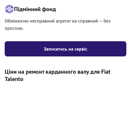
Підмінний фонд
Обмінюємо несправний агрегат на справний — без
простою.
Записатись на сервіс
Ціни на ремонт карданного валу для Fiat
Talento
Послуга
Ціна
Карданний вал
Діагностика карданного валу на авто (
500