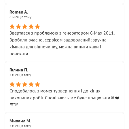
Roman A.
6 місяців тому
Звертався з проблемою з генератором C-Max 2011.
Зробили вчасно, сервісом задоволений; зручна
кімната для відпочинку, можна випити кави і
почекати
Галина П.
7 місяців тому
Сподобалось з моменту звернення і до кінця
виконаних робіт. Сподіваюсь все буде працювати🫶❤️
💙💛
Михаил М.
7 місяців тому