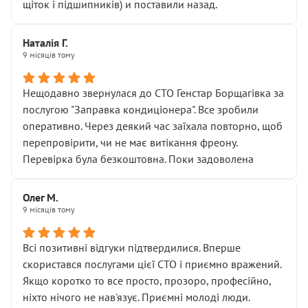
щіток і підшипників) и поставили назад.
Наталія Г.
9 місяців тому
Нещодавно звернулася до СТО Генстар Борщагівка за
послугою "Заправка кондиціонера". Все зробили
оперативно. Через деякий час заїхала повторно, щоб
перепровірити, чи не має витікання фреону.
Перевірка була безкоштовна. Поки задоволена
Олег М.
9 місяців тому
Всі позитивні відгуки підтвердилися. Вперше
скористався послугами цієї СТО і приємно вражений.
Якщо коротко то все просто, прозоро, професійно,
ніхто нічого не нав'язує. Приємні молоді люди.