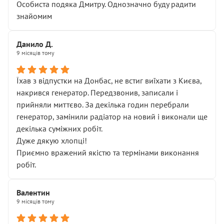
Особиста подяка Дмитру. Однозначно буду радити
знайомим
Данило Д.
9 місяців тому
Їхав з відпустки на Донбас, не встиг виїхати з Києва,
накрився генератор. Передзвонив, записали і
прийняли миттєво. За декілька годин перебрали
генератор, замінили радіатор на новий і виконали ще
декілька суміжних робіт.
Дуже дякую хлопці!
Приємно вражений якістю та термінами виконання
робіт.
Валентин
9 місяців тому