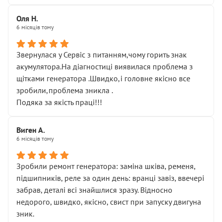
Оля Н.
6 місяців тому
Звернулася у Сервіс з питанням,чому горить знак
акумулятора.На діагностиці виявилася проблема з
щітками генератора .Швидко,і головне якісно все
зробили,проблема зникла .
Подяка за якість праці!!!
Виген А.
6 місяців тому
Зробили ремонт генератора: заміна шківа, ременя,
підшипників, реле за один день: вранці завіз, ввечері
забрав, деталі всі знайшлися зразу. Відносно
недорого, швидко, якісно, свист при запуску двигуна
зник.