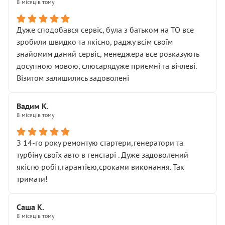
8 місяців тому
Дуже сподобався сервіс, була з батьком на ТО все
зробили швидко та якісно, раджу всім своїм
знайомим даний сервіс, менеджера все розказують
досупною мовою, слюсарядуже приємні та вічлеві.
Візитом залишились задоволені
Вадим К.
8 місяців тому
З 14-го року ремонтую стартери,генератори та
турбіну своїх авто в генстарі . Дуже задоволений
якістю робіт,гарантією,сроками виконання. Так
тримати!
Саша К.
8 місяців тому