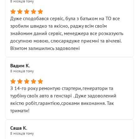
8 місяців тому
Дуже сподобався сервіс, була з батьком на ТО все
зробили швидко та якісно, раджу всім своїм
знайомим даний сервіс, менеджера все розказують
досупною мовою, слюсарядуже приємні та вічлеві.
Візитом залишились задоволені
Вадим К.
8 місяців тому
З 14-го року ремонтую стартери,генератори та
турбіну своїх авто в генстарі . Дуже задоволений
якістю робіт,гарантією,сроками виконання. Так
тримати!
Саша К.
8 місяців тому