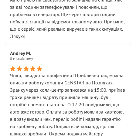
чіткого пояснення
за дві години зателефонували і пояснили, що
( ну все зняли та доробили) дякую!
проблема в генераторі. Ще через півтори години
Окремий момент, який виглядає абсурдно:
поїхав зі станції на відремонтованому авто. Приємно,
мені заявили, що бачок гальмівної рідини потрібно
що є сервіс, який реально виручає в таких ситуаціях.
міняти разом із головним гальмівним циліндром у
Дякую!
зборі.
Для людини, яка хоча б трохи розуміється на техніці,
Andrey M.
це звучить як мінімум непрофесійно, а як максимум —
8 місяців тому
спроба продати дорогий вузол замість елементарних
ущільнювачів.
Чітко, швидко та професійно! Приблизно так, можна
Що прикро — це не перший мій візит. Раніше міняв у
описати роботу команди GENSTAR на Позняках.
вас стартер, і тоді сервіс наче справив хороше
Зранку через колл-центр записався на 15:00, приїхав
враження. Але згодом знайшов декілька гайок під
трохи раніше і відразу прийняли машину: був
лобовим склом. Мені пояснили, що це “старі гайки, які
потрібен ремонт стартера. О 17:20 повідомили, що
відкручували”, і попросили не хвилюватися. ( надіюсь
авто вже готово. Оплата за роботу можлива карткою,
новий власник, не застяг в полі))
відразу видали чек, перелік робіт і надали гарантію
Але після нинішнього візиту такі дрібниці вже не
на зроблену роботу. Подяка всій команді, що так
здаються дрібницями.
швидко зробили! Окрема подяка майстеру-