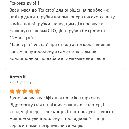
Рекомендую!!!
Звернувся до "Генстар" для вирішення проблеми:
витік рідини з трубки кондиціонера високого тиску-
заміна даної трубки (перед цим діагностували
машину на іншому СТО,ціна трубки без роботи
12+тис.грн).
Майстер з "Генстар" при огляді автомобіля виявив
зовсім іншу проблему,а саме потік сальник
кондиціонера що набагато дешевше вийшло в
підсумку.
Дуже дякую за швидкий і професійний ремонт!
Артур К.
9 місяців тому
Дуже висока кваліфікація по всіх напрямках.
Відремонтували на різних машинах і стартер, і
конденціонер, і генератор. До того ж дуже швидко.
Навіть усунули проблему з проводкою. Усі інщі
сервіси тільки погіршували ситуацію