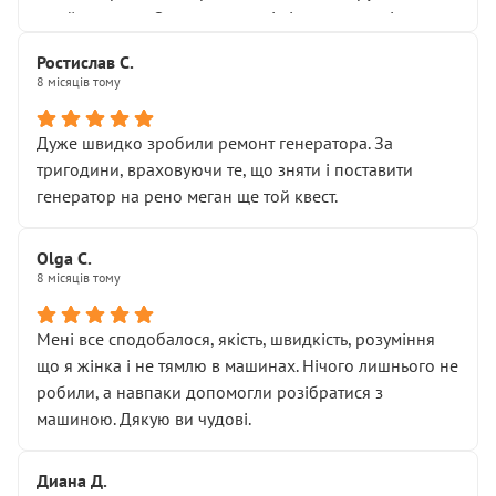
Я — клієнт, який працює на довірі, і саме її цей сервіс
приймальнику Олександру: всі чітко та по суті.
серйозно підірвав.
Молодці! Однозначно буду радити своїм знайомим
Хотілося б більше:
Ростислав С.
звертатися до цього автосервісу.
8 місяців тому
• належної уваги до авто
• прозорості в роботах і рахунках
• реальної діагностики, а не формального
Дуже швидко зробили ремонт генератора. За
“подивились і поїхав”
тригодини, враховуючи те, що зняти і поставити
На жаль, складається враження, що сервіс працює не
генератор на рено меган ще той квест.
на якість, а “аби швидше і дорожче”. Саме це і псує
загальне враження та бажання повертатися.
Olga С.
Стосовно комунікації - все добре
8 місяців тому
Мені все сподобалося, якість, швидкість, розуміння
що я жінка і не тямлю в машинах. Нічого лишнього не
робили, а навпаки допомогли розібратися з
машиною. Дякую ви чудові.
Диана Д.