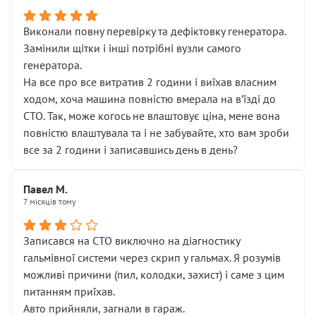
Виконали повну перевірку та дефіктовку генератора.
Замінили щітки і інші потрібні вузли самого
генератора.
На все про все витратив 2 години і виїхав власним
ходом, хоча машина повністю вмерала на вʼїзді до
СТО. Так, може когось не влаштовує ціна, мене вона
повністю влаштувала та і не забувайте, хто вам зроби
все за 2 години і записавшись день в день?
Павел М.
7 місяців тому
Записався на СТО виключно на діагностику
гальмівної системи через скрип у гальмах. Я розумів
можливі причини (пил, колодки, захист) і саме з цим
питанням приїхав.
Авто прийняли, загнали в гараж.