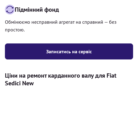
Підмінний фонд
Обмінюємо несправний агрегат на справний — без
простою.
Записатись на сервіс
Ціни на ремонт карданного валу для Fiat
Sedici New
Послуга
Ціна
Карданний вал
Діагностика карданного валу на авто (
500