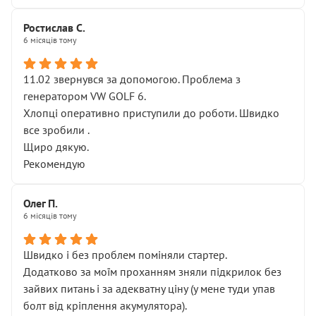
Ростислав С.
6 місяців тому
11.02 звернувся за допомогою. Проблема з
генератором VW GOLF 6.
Хлопці оперативно приступили до роботи. Швидко
все зробили .
Щиро дякую.
Рекомендую
Олег П.
6 місяців тому
Швидко і без проблем поміняли стартер.
Додатково за моїм проханням зняли підкрилок без
зайвих питань і за адекватну ціну (у мене туди упав
болт від кріплення акумулятора).