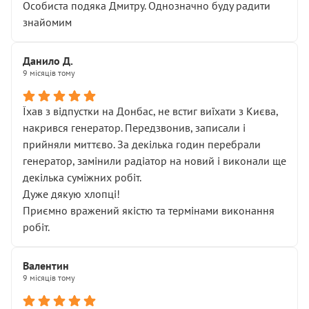
Особиста подяка Дмитру. Однозначно буду радити
знайомим
Данило Д.
9 місяців тому
Їхав з відпустки на Донбас, не встиг виїхати з Києва,
накрився генератор. Передзвонив, записали і
прийняли миттєво. За декілька годин перебрали
генератор, замінили радіатор на новий і виконали ще
декілька суміжних робіт.
Дуже дякую хлопці!
Приємно вражений якістю та термінами виконання
робіт.
Валентин
9 місяців тому