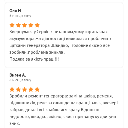
Оля Н.
6 місяців тому
Звернулася у Сервіс з питанням,чому горить знак
акумулятора.На діагностиці виявилася проблема з
щітками генератора .Швидко,і головне якісно все
зробили,проблема зникла .
Подяка за якість праці!!!
Виген А.
6 місяців тому
Зробили ремонт генератора: заміна шківа, ременя,
підшипників, реле за один день: вранці завіз, ввечері
забрав, деталі всі знайшлися зразу. Відносно
недорого, швидко, якісно, свист при запуску двигуна
зник.