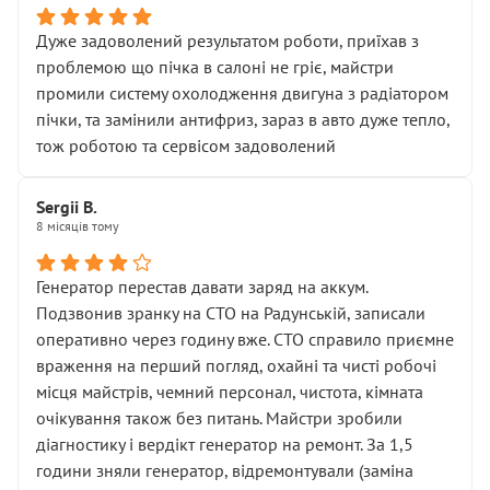
Дуже задоволений результатом роботи, приїхав з
проблемою що пічка в салоні не гріє, майстри
промили систему охолодження двигуна з радіатором
пічки, та замінили антифриз, зараз в авто дуже тепло,
тож роботою та сервісом задоволений
Sergii B.
8 місяців тому
Генератор перестав давати заряд на аккум.
Подзвонив зранку на СТО на Радунській, записали
оперативно через годину вже. СТО справило приємне
враження на перший погляд, охайні та чисті робочі
місця майстрів, чемний персонал, чистота, кімната
очікування також без питань. Майстри зробили
діагностику і вердікт генератор на ремонт. За 1,5
години зняли генератор, відремонтували (заміна