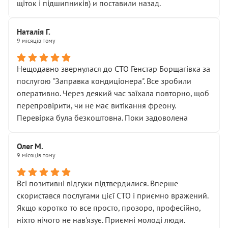
щіток і підшипників) и поставили назад.
Наталія Г.
9 місяців тому
Нещодавно звернулася до СТО Генстар Борщагівка за
послугою "Заправка кондиціонера". Все зробили
оперативно. Через деякий час заїхала повторно, щоб
перепровірити, чи не має витікання фреону.
Перевірка була безкоштовна. Поки задоволена
Олег М.
9 місяців тому
Всі позитивні відгуки підтвердилися. Вперше
скористався послугами цієї СТО і приємно вражений.
Якщо коротко то все просто, прозоро, професійно,
ніхто нічого не нав'язує. Приємні молоді люди.