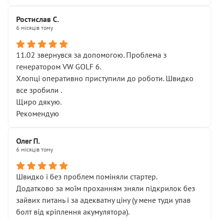
Ростислав С.
6 місяців тому
11.02 звернувся за допомогою. Проблема з
генератором VW GOLF 6.
Хлопці оперативно приступили до роботи. Швидко
все зробили .
Щиро дякую.
Рекомендую
Олег П.
6 місяців тому
Швидко і без проблем поміняли стартер.
Додатково за моїм проханням зняли підкрилок без
зайвих питань і за адекватну ціну (у мене туди упав
болт від кріплення акумулятора).