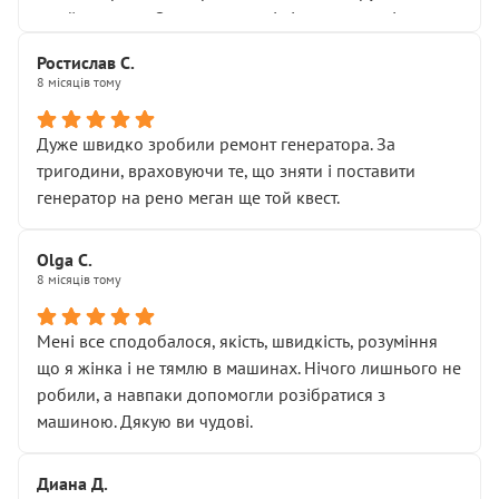
Я — клієнт, який працює на довірі, і саме її цей сервіс
приймальнику Олександру: всі чітко та по суті.
серйозно підірвав.
Молодці! Однозначно буду радити своїм знайомим
Хотілося б більше:
Ростислав С.
звертатися до цього автосервісу.
8 місяців тому
• належної уваги до авто
• прозорості в роботах і рахунках
• реальної діагностики, а не формального
Дуже швидко зробили ремонт генератора. За
“подивились і поїхав”
тригодини, враховуючи те, що зняти і поставити
На жаль, складається враження, що сервіс працює не
генератор на рено меган ще той квест.
на якість, а “аби швидше і дорожче”. Саме це і псує
загальне враження та бажання повертатися.
Olga С.
Стосовно комунікації - все добре
8 місяців тому
Мені все сподобалося, якість, швидкість, розуміння
що я жінка і не тямлю в машинах. Нічого лишнього не
робили, а навпаки допомогли розібратися з
машиною. Дякую ви чудові.
Диана Д.