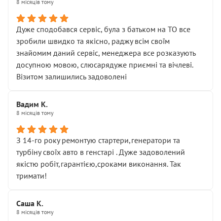
8 місяців тому
Дуже сподобався сервіс, була з батьком на ТО все
зробили швидко та якісно, раджу всім своїм
знайомим даний сервіс, менеджера все розказують
досупною мовою, слюсарядуже приємні та вічлеві.
Візитом залишились задоволені
Вадим К.
8 місяців тому
З 14-го року ремонтую стартери,генератори та
турбіну своїх авто в генстарі . Дуже задоволений
якістю робіт,гарантією,сроками виконання. Так
тримати!
Саша К.
8 місяців тому