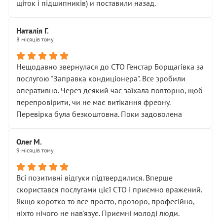
щіток і підшипників) и поставили назад.
Наталія Г.
8 місяців тому
Нещодавно звернулася до СТО Генстар Борщагівка за
послугою "Заправка кондиціонера". Все зробили
оперативно. Через деякий час заїхала повторно, щоб
перепровірити, чи не має витікання фреону.
Перевірка була безкоштовна. Поки задоволена
Олег М.
9 місяців тому
Всі позитивні відгуки підтвердилися. Вперше
скористався послугами цієї СТО і приємно вражений.
Якщо коротко то все просто, прозоро, професійно,
ніхто нічого не нав'язує. Приємні молоді люди.