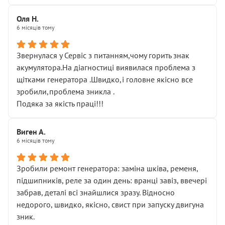
Оля Н.
6 місяців тому
Звернулася у Сервіс з питанням,чому горить знак
акумулятора.На діагностиці виявилася проблема з
щітками генератора .Швидко,і головне якісно все
зробили,проблема зникла .
Подяка за якість праці!!!
Виген А.
6 місяців тому
Зробили ремонт генератора: заміна шківа, ременя,
підшипників, реле за один день: вранці завіз, ввечері
забрав, деталі всі знайшлися зразу. Відносно
недорого, швидко, якісно, свист при запуску двигуна
зник.