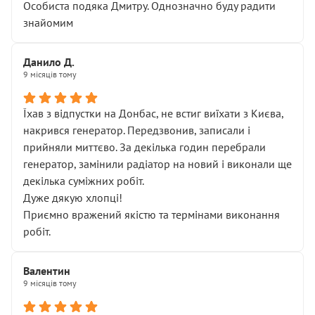
Особиста подяка Дмитру. Однозначно буду радити
знайомим
Данило Д.
9 місяців тому
Їхав з відпустки на Донбас, не встиг виїхати з Києва,
накрився генератор. Передзвонив, записали і
прийняли миттєво. За декілька годин перебрали
генератор, замінили радіатор на новий і виконали ще
декілька суміжних робіт.
Дуже дякую хлопці!
Приємно вражений якістю та термінами виконання
робіт.
Валентин
9 місяців тому