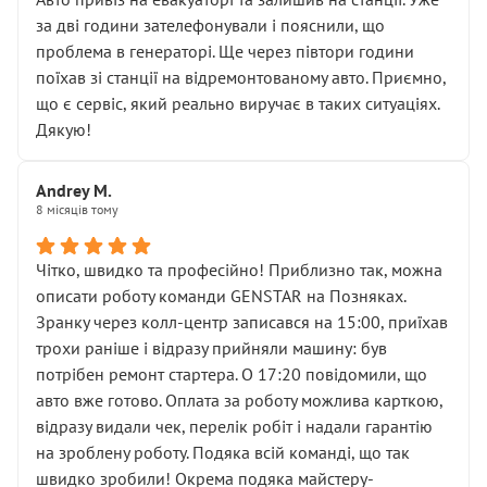
чіткого пояснення
за дві години зателефонували і пояснили, що
( ну все зняли та доробили) дякую!
проблема в генераторі. Ще через півтори години
Окремий момент, який виглядає абсурдно:
поїхав зі станції на відремонтованому авто. Приємно,
мені заявили, що бачок гальмівної рідини потрібно
що є сервіс, який реально виручає в таких ситуаціях.
міняти разом із головним гальмівним циліндром у
Дякую!
зборі.
Для людини, яка хоча б трохи розуміється на техніці,
Andrey M.
це звучить як мінімум непрофесійно, а як максимум —
8 місяців тому
спроба продати дорогий вузол замість елементарних
ущільнювачів.
Чітко, швидко та професійно! Приблизно так, можна
Що прикро — це не перший мій візит. Раніше міняв у
описати роботу команди GENSTAR на Позняках.
вас стартер, і тоді сервіс наче справив хороше
Зранку через колл-центр записався на 15:00, приїхав
враження. Але згодом знайшов декілька гайок під
трохи раніше і відразу прийняли машину: був
лобовим склом. Мені пояснили, що це “старі гайки, які
потрібен ремонт стартера. О 17:20 повідомили, що
відкручували”, і попросили не хвилюватися. ( надіюсь
авто вже готово. Оплата за роботу можлива карткою,
новий власник, не застяг в полі))
відразу видали чек, перелік робіт і надали гарантію
Але після нинішнього візиту такі дрібниці вже не
на зроблену роботу. Подяка всій команді, що так
здаються дрібницями.
швидко зробили! Окрема подяка майстеру-