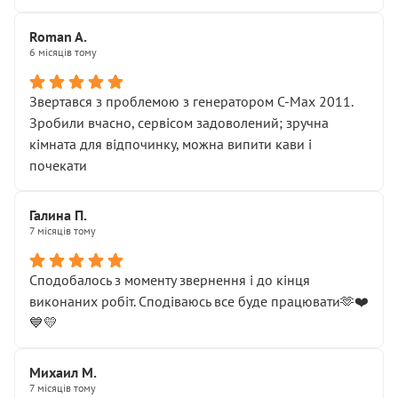
Roman A.
6 місяців тому
Звертався з проблемою з генератором C-Max 2011.
Зробили вчасно, сервісом задоволений; зручна
кімната для відпочинку, можна випити кави і
почекати
Галина П.
7 місяців тому
Сподобалось з моменту звернення і до кінця
виконаних робіт. Сподіваюсь все буде працювати🫶❤️
💙💛
Михаил М.
7 місяців тому