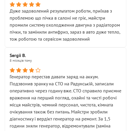
Дуже задоволений результатом роботи, приїхав з
проблемою що пічка в салоні не гріє, майстри
промили систему охолодження двигуна з радіатором
пічки, та замінили антифриз, зараз в авто дуже тепло,
тож роботою та сервісом задоволений
Sergii B.
8 місяців тому
Генератор перестав давати заряд на аккум.
Подзвонив зранку на СТО на Радунській, записали
оперативно через годину вже. СТО справило приємне
враження на перший погляд, охайні та чисті робочі
місця майстрів, чемний персонал, чистота, кімната
очікування також без питань. Майстри зробили
діагностику і вердікт генератор на ремонт. За 1,5
години зняли генератор, відремонтували (заміна