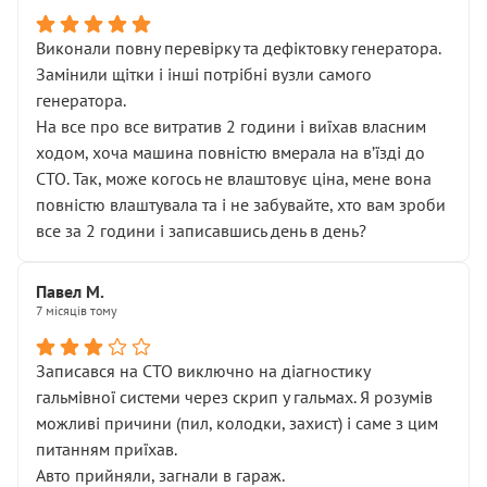
Виконали повну перевірку та дефіктовку генератора.
Замінили щітки і інші потрібні вузли самого
генератора.
На все про все витратив 2 години і виїхав власним
ходом, хоча машина повністю вмерала на вʼїзді до
СТО. Так, може когось не влаштовує ціна, мене вона
повністю влаштувала та і не забувайте, хто вам зроби
все за 2 години і записавшись день в день?
Павел М.
7 місяців тому
Записався на СТО виключно на діагностику
гальмівної системи через скрип у гальмах. Я розумів
можливі причини (пил, колодки, захист) і саме з цим
питанням приїхав.
Авто прийняли, загнали в гараж.