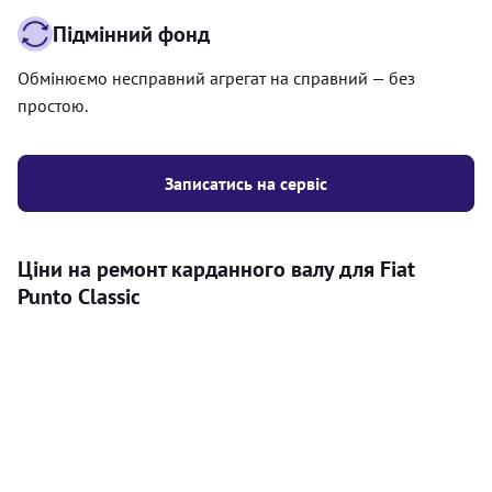
Підмінний фонд
Обмінюємо несправний агрегат на справний — без
простою.
Записатись на сервіс
Ціни на ремонт карданного валу для Fiat
Punto Classic
Послуга
Ціна
Карданний вал
Діагностика карданного валу на авто (
500