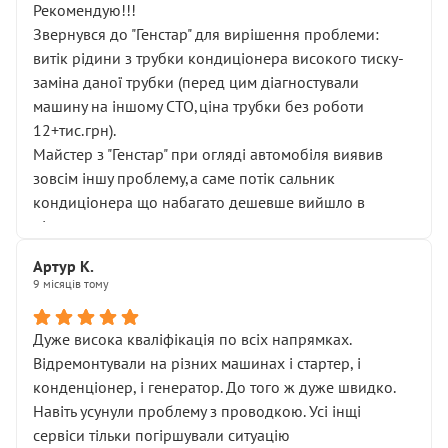
Рекомендую!!!
Звернувся до "Генстар" для вирішення проблеми:
витік рідини з трубки кондиціонера високого тиску-
заміна даної трубки (перед цим діагностували
машину на іншому СТО,ціна трубки без роботи
12+тис.грн).
Майстер з "Генстар" при огляді автомобіля виявив
зовсім іншу проблему,а саме потік сальник
кондиціонера що набагато дешевше вийшло в
підсумку.
Дуже дякую за швидкий і професійний ремонт!
Артур К.
9 місяців тому
Дуже висока кваліфікація по всіх напрямках.
Відремонтували на різних машинах і стартер, і
конденціонер, і генератор. До того ж дуже швидко.
Навіть усунули проблему з проводкою. Усі інщі
сервіси тільки погіршували ситуацію