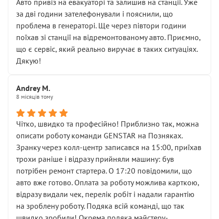
• почали озвучувати купу додаткових робіт без
Авто привіз на евакуаторі та залишив на станції. Уже
чіткого пояснення
за дві години зателефонували і пояснили, що
( ну все зняли та доробили) дякую!
проблема в генераторі. Ще через півтори години
Окремий момент, який виглядає абсурдно:
поїхав зі станції на відремонтованому авто. Приємно,
мені заявили, що бачок гальмівної рідини потрібно
що є сервіс, який реально виручає в таких ситуаціях.
міняти разом із головним гальмівним циліндром у
Дякую!
зборі.
Для людини, яка хоча б трохи розуміється на техніці,
Andrey M.
це звучить як мінімум непрофесійно, а як максимум —
8 місяців тому
спроба продати дорогий вузол замість елементарних
ущільнювачів.
Чітко, швидко та професійно! Приблизно так, можна
Що прикро — це не перший мій візит. Раніше міняв у
описати роботу команди GENSTAR на Позняках.
вас стартер, і тоді сервіс наче справив хороше
Зранку через колл-центр записався на 15:00, приїхав
враження. Але згодом знайшов декілька гайок під
трохи раніше і відразу прийняли машину: був
лобовим склом. Мені пояснили, що це “старі гайки, які
потрібен ремонт стартера. О 17:20 повідомили, що
відкручували”, і попросили не хвилюватися. ( надіюсь
авто вже готово. Оплата за роботу можлива карткою,
новий власник, не застяг в полі))
відразу видали чек, перелік робіт і надали гарантію
Але після нинішнього візиту такі дрібниці вже не
на зроблену роботу. Подяка всій команді, що так
здаються дрібницями.
швидко зробили! Окрема подяка майстеру-