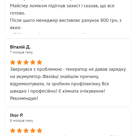
Майстер ломіком підігнув захист і сказав, що все
готово.
Після цього менеджер виставляє рахунок 800 грн, з
яких:
• 300 грн — діагностика гальмівної системи
• 500 грн — діагностика ходової, яку я НЕ замовляв і
Віталій Д.
НЕ погоджував
7 місяців тому
Я оплатив, але одразу звернув увагу, що це нав’язана
послуга. Тим більше, я був поруч і жодної реальної
Звернувся з проблемою - генератор не давав зарядку
діагностики ходової не проводилось. Після
на акумулятор. Фахівці знайшли причину,
зауваження гроші за цю “послугу” повернули, що
відремонтували, та зробили профілактику. Все
лише підтвердило мою правоту.
швидко і професійно! Є кімната очікування!
Але головне — я виїжджаю з боксу, і скрип у гальмах
Рекомендую!
залишився таким самим, як і був. Тобто оплачена
“діагностика гальм” фактично нічого не дала.
Далі ситуація тільки погіршилась:
Ihor P.
8 місяців тому
• сказали, що тепер “потрібно знімати колеса”
• що біля авто стояти вже не можна