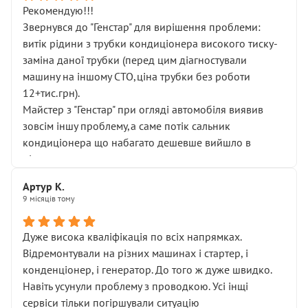
Рекомендую!!!
Звернувся до "Генстар" для вирішення проблеми:
витік рідини з трубки кондиціонера високого тиску-
заміна даної трубки (перед цим діагностували
машину на іншому СТО,ціна трубки без роботи
12+тис.грн).
Майстер з "Генстар" при огляді автомобіля виявив
зовсім іншу проблему,а саме потік сальник
кондиціонера що набагато дешевше вийшло в
підсумку.
Дуже дякую за швидкий і професійний ремонт!
Артур К.
9 місяців тому
Дуже висока кваліфікація по всіх напрямках.
Відремонтували на різних машинах і стартер, і
конденціонер, і генератор. До того ж дуже швидко.
Навіть усунули проблему з проводкою. Усі інщі
сервіси тільки погіршували ситуацію