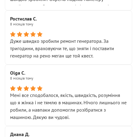
Я — клієнт, який працює на довірі, і саме її цей сервіс
приймальнику Олександру: всі чітко та по суті.
серйозно підірвав.
Молодці! Однозначно буду радити своїм знайомим
Хотілося б більше:
Ростислав С.
звертатися до цього автосервісу.
8 місяців тому
• належної уваги до авто
• прозорості в роботах і рахунках
• реальної діагностики, а не формального
Дуже швидко зробили ремонт генератора. За
“подивились і поїхав”
тригодини, враховуючи те, що зняти і поставити
На жаль, складається враження, що сервіс працює не
генератор на рено меган ще той квест.
на якість, а “аби швидше і дорожче”. Саме це і псує
загальне враження та бажання повертатися.
Olga С.
Стосовно комунікації - все добре
8 місяців тому
Мені все сподобалося, якість, швидкість, розуміння
що я жінка і не тямлю в машинах. Нічого лишнього не
робили, а навпаки допомогли розібратися з
машиною. Дякую ви чудові.
Диана Д.