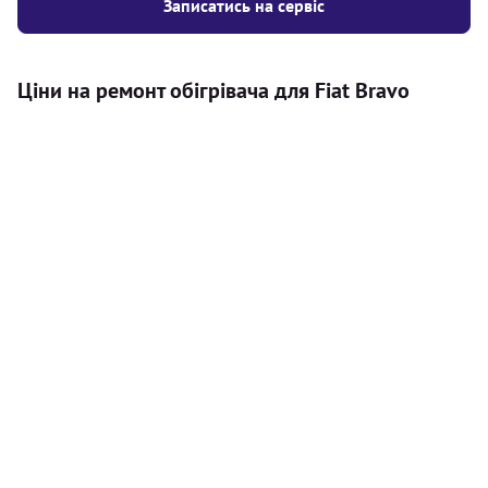
Записатись на сервіс
Ціни на ремонт обігрівача для Fiat Bravo
Послуга
Ціна
Автономний обігрівач
Безкоштовний розрахунок ціни
Безкоштовно
установки автономного обігрівача
Встановлення повітряного
8000
грн
автономного опалювача
Встановлення рідинного
10000
грн
автономного опалювача