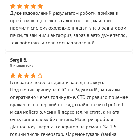
Дуже задоволений результатом роботи, приїхав з
проблемою що пічка в салоні не гріє, майстри
промили систему охолодження двигуна з радіатором
пічки, та замінили антифриз, зараз в авто дуже тепло,
тож роботою та сервісом задоволений
Sergii B.
8 місяців тому
Генератор перестав давати заряд на аккум.
Подзвонив зранку на СТО на Радунській, записали
оперативно через годину вже. СТО справило приємне
враження на перший погляд, охайні та чисті робочі
місця майстрів, чемний персонал, чистота, кімната
очікування також без питань. Майстри зробили
діагностику і вердікт генератор на ремонт. За 1,5
години зняли генератор, відремонтували (заміна