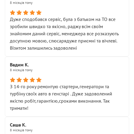
8 місяців тому
Дуже сподобався сервіс, була з батьком на ТО все
зробили швидко та якісно, раджу всім своїм
знайомим даний сервіс, менеджера все розказують
досупною мовою, слюсарядуже приємні та вічлеві.
Візитом залишились задоволені
Вадим К.
8 місяців тому
З 14-го року ремонтую стартери,генератори та
турбіну своїх авто в генстарі . Дуже задоволений
якістю робіт,гарантією,сроками виконання. Так
тримати!
Саша К.
8 місяців тому