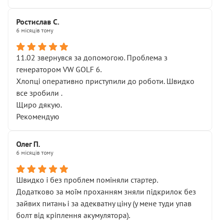
Ростислав С.
6 місяців тому
11.02 звернувся за допомогою. Проблема з
генератором VW GOLF 6.
Хлопці оперативно приступили до роботи. Швидко
все зробили .
Щиро дякую.
Рекомендую
Олег П.
6 місяців тому
Швидко і без проблем поміняли стартер.
Додатково за моїм проханням зняли підкрилок без
зайвих питань і за адекватну ціну (у мене туди упав
болт від кріплення акумулятора).