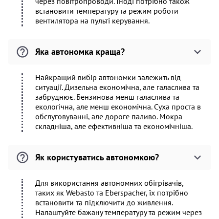
через повітропроводи. Іноді потрібно також
встановити температуру та режим роботи
вентилятора на пульті керування.
Яка автономка краща?
Найкращий вибір автономки залежить від
ситуації. Дизельна економічна, але галаслива та
забруднює. Бензинова менш галаслива та
екологічна, але менш економічна. Суха проста в
обслуговуванні, але дороге паливо. Мокра
складніша, але ефективніша та економічніша.
Як користуватись автономкою?
Для використання автономних обігрівачів,
таких як Webasto та Eberspacher, їх потрібно
встановити та підключити до живлення.
Налаштуйте бажану температуру та режим через