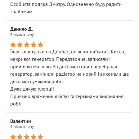
Особиста подяка Дмитру. Однозначно буду радити
знайомим
Данило Д.
9 місяців тому
Їхав з відпустки на Донбас, не встиг виїхати з Києва,
накрився генератор. Передзвонив, записали і
прийняли миттєво. За декілька годин перебрали
генератор, замінили радіатор на новий і виконали ще
декілька суміжних робіт.
Дуже дякую хлопці!
Приємно вражений якістю та термінами виконання
робіт.
Валентин
9 місяців тому