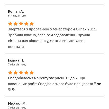
Roman A.
6 місяців тому
Звертався з проблемою з генератором C-Max 2011.
Зробили вчасно, сервісом задоволений; зручна
кімната для відпочинку, можна випити кави і
почекати
Галина П.
7 місяців тому
Сподобалось з моменту звернення і до кінця
виконаних робіт. Сподіваюсь все буде працювати🫶❤️
💙💛
Михаил М.
7 місяців тому