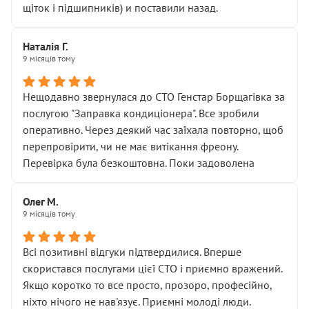
щіток і підшипників) и поставили назад.
Наталія Г.
9 місяців тому
Нещодавно звернулася до СТО Генстар Борщагівка за
послугою "Заправка кондиціонера". Все зробили
оперативно. Через деякий час заїхала повторно, щоб
перепровірити, чи не має витікання фреону.
Перевірка була безкоштовна. Поки задоволена
Олег М.
9 місяців тому
Всі позитивні відгуки підтвердилися. Вперше
скористався послугами цієї СТО і приємно вражений.
Якщо коротко то все просто, прозоро, професійно,
ніхто нічого не нав'язує. Приємні молоді люди.