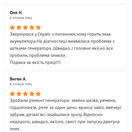
Оля Н.
6 місяців тому
Звернулася у Сервіс з питанням,чому горить знак
акумулятора.На діагностиці виявилася проблема з
щітками генератора .Швидко,і головне якісно все
зробили,проблема зникла .
Подяка за якість праці!!!
Виген А.
6 місяців тому
Зробили ремонт генератора: заміна шківа, ременя,
підшипників, реле за один день: вранці завіз, ввечері
забрав, деталі всі знайшлися зразу. Відносно
недорого, швидко, якісно, свист при запуску двигуна
зник.