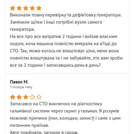
Виконали повну перевірку та дефіктовку генератора.
Замінили щітки і інші потрібні вузли самого
генератора.
На все про все витратив 2 години і виїхав власним
ходом, хоча машина повністю вмерала на вʼїзді до
СТО. Так, може когось не влаштовує ціна, мене вона
повністю влаштувала та і не забувайте, хто вам зроби
все за 2 години і записавшись день в день?
Павел М.
7 місяців тому
Записався на СТО виключно на діагностику
гальмівної системи через скрип у гальмах. Я розумів
можливі причини (пил, колодки, захист) і саме з цим
питанням приїхав.
Авто прийняли, загнали в гараж.