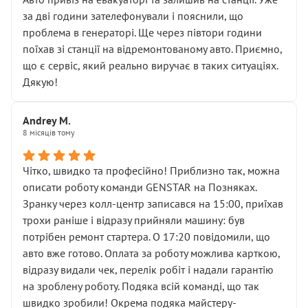
чіткого пояснення
за дві години зателефонували і пояснили, що
( ну все зняли та доробили) дякую!
проблема в генераторі. Ще через півтори години
Окремий момент, який виглядає абсурдно:
поїхав зі станції на відремонтованому авто. Приємно,
мені заявили, що бачок гальмівної рідини потрібно
що є сервіс, який реально виручає в таких ситуаціях.
міняти разом із головним гальмівним циліндром у
Дякую!
зборі.
Для людини, яка хоча б трохи розуміється на техніці,
Andrey M.
це звучить як мінімум непрофесійно, а як максимум —
8 місяців тому
спроба продати дорогий вузол замість елементарних
ущільнювачів.
Чітко, швидко та професійно! Приблизно так, можна
Що прикро — це не перший мій візит. Раніше міняв у
описати роботу команди GENSTAR на Позняках.
вас стартер, і тоді сервіс наче справив хороше
Зранку через колл-центр записався на 15:00, приїхав
враження. Але згодом знайшов декілька гайок під
трохи раніше і відразу прийняли машину: був
лобовим склом. Мені пояснили, що це “старі гайки, які
потрібен ремонт стартера. О 17:20 повідомили, що
відкручували”, і попросили не хвилюватися. ( надіюсь
авто вже готово. Оплата за роботу можлива карткою,
новий власник, не застяг в полі))
відразу видали чек, перелік робіт і надали гарантію
Але після нинішнього візиту такі дрібниці вже не
на зроблену роботу. Подяка всій команді, що так
здаються дрібницями.
швидко зробили! Окрема подяка майстеру-