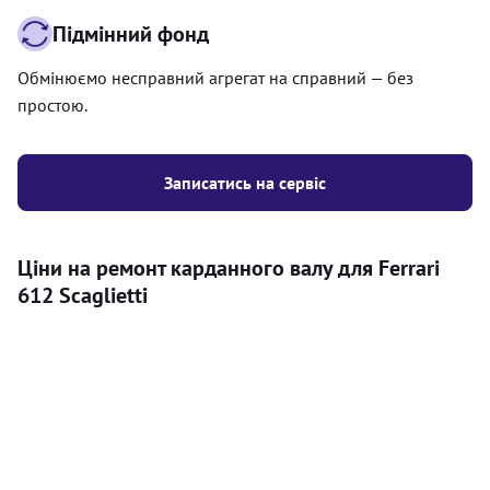
Підмінний фонд
Обмінюємо несправний агрегат на справний — без
простою.
Записатись на сервіс
Ціни на ремонт карданного валу для Ferrari
612 Scaglietti
Послуга
Ціна
Карданний вал
Діагностика карданного валу на авто (
500