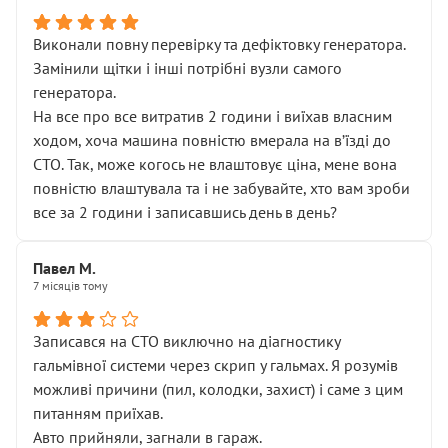
Виконали повну перевірку та дефіктовку генератора.
Замінили щітки і інші потрібні вузли самого
генератора.
На все про все витратив 2 години і виїхав власним
ходом, хоча машина повністю вмерала на вʼїзді до
СТО. Так, може когось не влаштовує ціна, мене вона
повністю влаштувала та і не забувайте, хто вам зроби
все за 2 години і записавшись день в день?
Павел М.
7 місяців тому
Записався на СТО виключно на діагностику
гальмівної системи через скрип у гальмах. Я розумів
можливі причини (пил, колодки, захист) і саме з цим
питанням приїхав.
Авто прийняли, загнали в гараж.