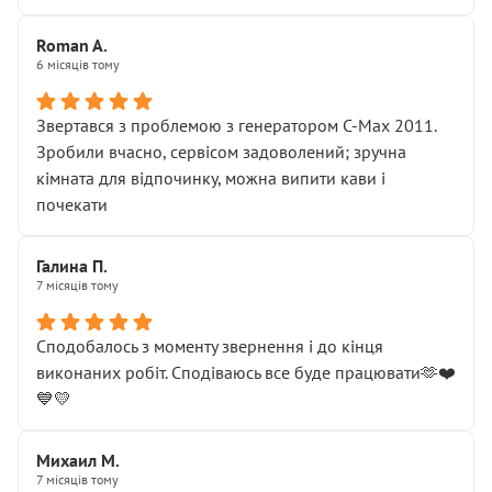
Roman A.
6 місяців тому
Звертався з проблемою з генератором C-Max 2011.
Зробили вчасно, сервісом задоволений; зручна
кімната для відпочинку, можна випити кави і
почекати
Галина П.
7 місяців тому
Сподобалось з моменту звернення і до кінця
виконаних робіт. Сподіваюсь все буде працювати🫶❤️
💙💛
Михаил М.
7 місяців тому