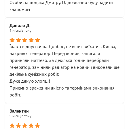
Особиста подяка Дмитру. Однозначно буду радити
знайомим
Данило Д.
9 місяців тому
Їхав з відпустки на Донбас, не встиг виїхати з Києва,
накрився генератор. Передзвонив, записали і
прийняли миттєво. За декілька годин перебрали
генератор, замінили радіатор на новий і виконали ще
декілька суміжних робіт.
Дуже дякую хлопці!
Приємно вражений якістю та термінами виконання
робіт.
Валентин
9 місяців тому