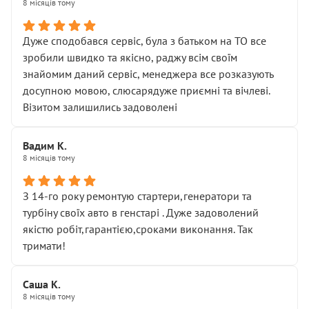
8 місяців тому
Дуже сподобався сервіс, була з батьком на ТО все
зробили швидко та якісно, раджу всім своїм
знайомим даний сервіс, менеджера все розказують
досупною мовою, слюсарядуже приємні та вічлеві.
Візитом залишились задоволені
Вадим К.
8 місяців тому
З 14-го року ремонтую стартери,генератори та
турбіну своїх авто в генстарі . Дуже задоволений
якістю робіт,гарантією,сроками виконання. Так
тримати!
Саша К.
8 місяців тому