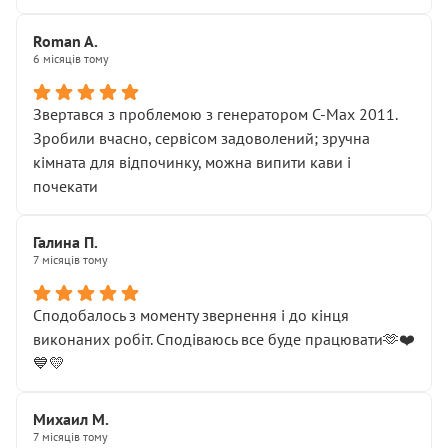
Roman A.
6 місяців тому
Звертався з проблемою з генератором C-Max 2011.
Зробили вчасно, сервісом задоволений; зручна
кімната для відпочинку, можна випити кави і
почекати
Галина П.
7 місяців тому
Сподобалось з моменту звернення і до кінця
виконаних робіт. Сподіваюсь все буде працювати🫶❤️
💙💛
Михаил М.
7 місяців тому