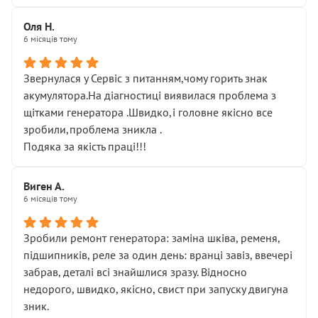
Оля Н.
6 місяців тому
Звернулася у Сервіс з питанням,чому горить знак
акумулятора.На діагностиці виявилася проблема з
щітками генератора .Швидко,і головне якісно все
зробили,проблема зникла .
Подяка за якість праці!!!
Виген А.
6 місяців тому
Зробили ремонт генератора: заміна шківа, ременя,
підшипників, реле за один день: вранці завіз, ввечері
забрав, деталі всі знайшлися зразу. Відносно
недорого, швидко, якісно, свист при запуску двигуна
зник.