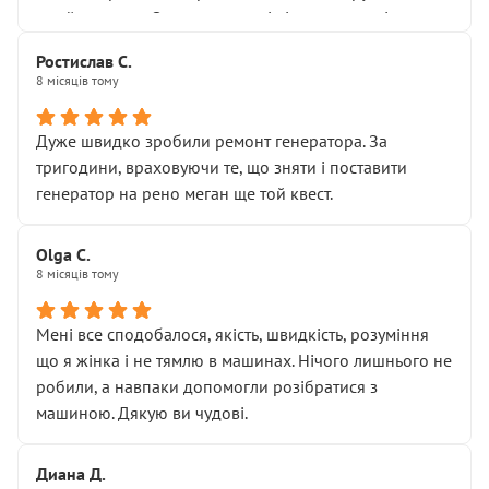
Я — клієнт, який працює на довірі, і саме її цей сервіс
приймальнику Олександру: всі чітко та по суті.
серйозно підірвав.
Молодці! Однозначно буду радити своїм знайомим
Хотілося б більше:
Ростислав С.
звертатися до цього автосервісу.
8 місяців тому
• належної уваги до авто
• прозорості в роботах і рахунках
• реальної діагностики, а не формального
Дуже швидко зробили ремонт генератора. За
“подивились і поїхав”
тригодини, враховуючи те, що зняти і поставити
На жаль, складається враження, що сервіс працює не
генератор на рено меган ще той квест.
на якість, а “аби швидше і дорожче”. Саме це і псує
загальне враження та бажання повертатися.
Olga С.
Стосовно комунікації - все добре
8 місяців тому
Мені все сподобалося, якість, швидкість, розуміння
що я жінка і не тямлю в машинах. Нічого лишнього не
робили, а навпаки допомогли розібратися з
машиною. Дякую ви чудові.
Диана Д.