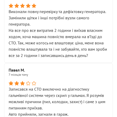
Виконали повну перевірку та дефіктовку генератора.
Замінили щітки і інші потрібні вузли самого
генератора.
На все про все витратив 2 години і виїхав власним
ходом, хоча машина повністю вмерала на вʼїзді до
СТО. Так, може когось не влаштовує ціна, мене вона
повністю влаштувала та і не забувайте, хто вам зроби
все за 2 години і записавшись день в день?
Павел М.
7 місяців тому
Записався на СТО виключно на діагностику
гальмівної системи через скрип у гальмах. Я розумів
можливі причини (пил, колодки, захист) і саме з цим
питанням приїхав.
Авто прийняли, загнали в гараж.