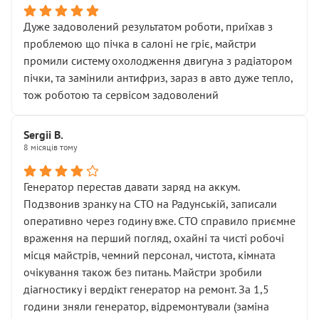
Дуже задоволений результатом роботи, приїхав з
проблемою що пічка в салоні не гріє, майстри
промили систему охолодження двигуна з радіатором
пічки, та замінили антифриз, зараз в авто дуже тепло,
тож роботою та сервісом задоволений
Sergii B.
8 місяців тому
Генератор перестав давати заряд на аккум.
Подзвонив зранку на СТО на Радунській, записали
оперативно через годину вже. СТО справило приємне
враження на перший погляд, охайні та чисті робочі
місця майстрів, чемний персонал, чистота, кімната
очікування також без питань. Майстри зробили
діагностику і вердікт генератор на ремонт. За 1,5
години зняли генератор, відремонтували (заміна