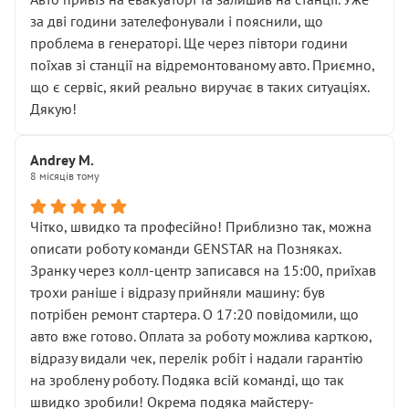
чіткого пояснення
за дві години зателефонували і пояснили, що
( ну все зняли та доробили) дякую!
проблема в генераторі. Ще через півтори години
Окремий момент, який виглядає абсурдно:
поїхав зі станції на відремонтованому авто. Приємно,
мені заявили, що бачок гальмівної рідини потрібно
що є сервіс, який реально виручає в таких ситуаціях.
міняти разом із головним гальмівним циліндром у
Дякую!
зборі.
Для людини, яка хоча б трохи розуміється на техніці,
Andrey M.
це звучить як мінімум непрофесійно, а як максимум —
8 місяців тому
спроба продати дорогий вузол замість елементарних
ущільнювачів.
Чітко, швидко та професійно! Приблизно так, можна
Що прикро — це не перший мій візит. Раніше міняв у
описати роботу команди GENSTAR на Позняках.
вас стартер, і тоді сервіс наче справив хороше
Зранку через колл-центр записався на 15:00, приїхав
враження. Але згодом знайшов декілька гайок під
трохи раніше і відразу прийняли машину: був
лобовим склом. Мені пояснили, що це “старі гайки, які
потрібен ремонт стартера. О 17:20 повідомили, що
відкручували”, і попросили не хвилюватися. ( надіюсь
авто вже готово. Оплата за роботу можлива карткою,
новий власник, не застяг в полі))
відразу видали чек, перелік робіт і надали гарантію
Але після нинішнього візиту такі дрібниці вже не
на зроблену роботу. Подяка всій команді, що так
здаються дрібницями.
швидко зробили! Окрема подяка майстеру-