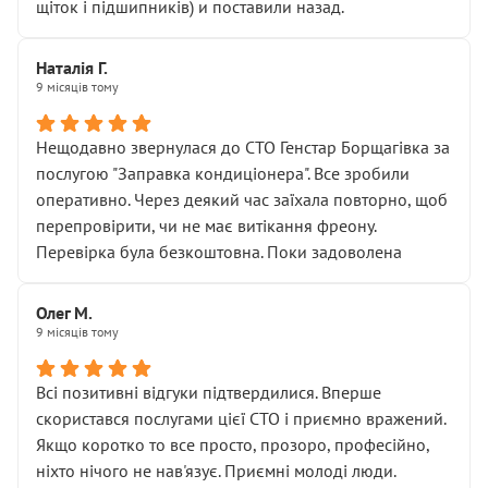
щіток і підшипників) и поставили назад.
Наталія Г.
9 місяців тому
Нещодавно звернулася до СТО Генстар Борщагівка за
послугою "Заправка кондиціонера". Все зробили
оперативно. Через деякий час заїхала повторно, щоб
перепровірити, чи не має витікання фреону.
Перевірка була безкоштовна. Поки задоволена
Олег М.
9 місяців тому
Всі позитивні відгуки підтвердилися. Вперше
скористався послугами цієї СТО і приємно вражений.
Якщо коротко то все просто, прозоро, професійно,
ніхто нічого не нав'язує. Приємні молоді люди.