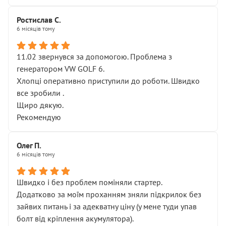
Ростислав С.
6 місяців тому
11.02 звернувся за допомогою. Проблема з
генератором VW GOLF 6.
Хлопці оперативно приступили до роботи. Швидко
все зробили .
Щиро дякую.
Рекомендую
Олег П.
6 місяців тому
Швидко і без проблем поміняли стартер.
Додатково за моїм проханням зняли підкрилок без
зайвих питань і за адекватну ціну (у мене туди упав
болт від кріплення акумулятора).