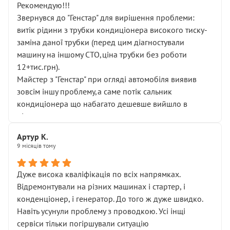
Рекомендую!!!
Звернувся до "Генстар" для вирішення проблеми:
витік рідини з трубки кондиціонера високого тиску-
заміна даної трубки (перед цим діагностували
машину на іншому СТО,ціна трубки без роботи
12+тис.грн).
Майстер з "Генстар" при огляді автомобіля виявив
зовсім іншу проблему,а саме потік сальник
кондиціонера що набагато дешевше вийшло в
підсумку.
Дуже дякую за швидкий і професійний ремонт!
Артур К.
9 місяців тому
Дуже висока кваліфікація по всіх напрямках.
Відремонтували на різних машинах і стартер, і
конденціонер, і генератор. До того ж дуже швидко.
Навіть усунули проблему з проводкою. Усі інщі
сервіси тільки погіршували ситуацію