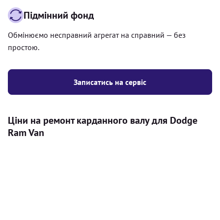
Підмінний фонд
Обмінюємо несправний агрегат на справний — без
простою.
Записатись на сервіс
Ціни на ремонт карданного валу для Dodge
Ram Van
Послуга
Ціна
Карданний вал
Діагностика карданного валу на авто (
500