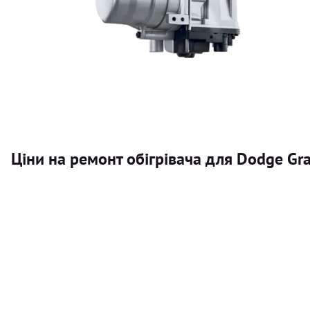
Ціни на ремонт обігрівача для Dodge Gr
Послуга
Автономний обігрівач
Безкоштовний розрахунок ціни установки автономного об