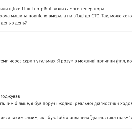
или щітки і інші потрібні вузли самого генератора.
 хоча машина повністю вмерала на вʼїзді до СТО. Так, може кого
 день в день?
еми через скрип у гальмах. Я розумів можливі причини (пил, кол
погоджував
уга. Тим більше, я був поруч і жодної реальної діагностики ход
ився таким самим, як і був. Тобто оплачена “діагностика гальм”