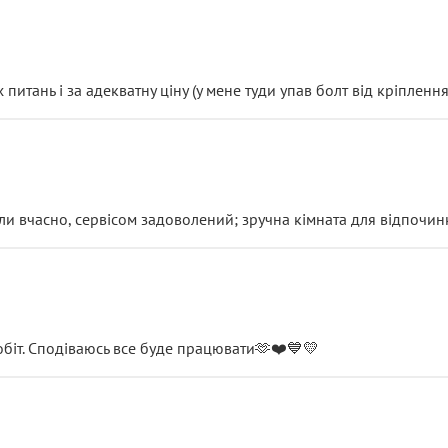
итань і за адекватну ціну (у мене туди упав болт від кріплення
и вчасно, сервісом задоволений; зручна кімната для відпочинк
обіт. Сподіваюсь все буде працювати🫶❤️💙💛