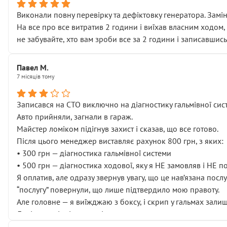
Виконали повну перевірку та дефіктовку генератора. Замін
На все про все витратив 2 години і виїхав власним ходом,
не забувайте, хто вам зроби все за 2 години і записавшись
Павел М.
7 місяців тому
Записався на СТО виключно на діагностику гальмівної сист
Авто прийняли, загнали в гараж.
Майстер ломіком підігнув захист і сказав, що все готово.
Після цього менеджер виставляє рахунок 800 грн, з яких:
• 300 грн — діагностика гальмівної системи
• 500 грн — діагностика ходової, яку я НЕ замовляв і НЕ 
Я оплатив, але одразу звернув увагу, що це нав’язана посл
“послугу” повернули, що лише підтвердило мою правоту.
Але головне — я виїжджаю з боксу, і скрип у гальмах залиш
Далі ситуація тільки погіршилась:
• сказали, що тепер “потрібно знімати колеса”