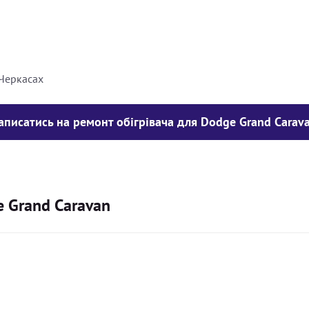
8000
грн
10000
грн
 Черкасах
аписатись на ремонт обігрівача для Dodge Grand Carav
e Grand Caravan