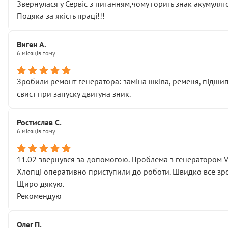
Звернулася у Сервіс з питанням,чому горить знак акумуля
Подяка за якість праці!!!
Виген А.
6 місяців тому
Зробили ремонт генератора: заміна шківа, ременя, підшипни
свист при запуску двигуна зник.
Ростислав С.
6 місяців тому
11.02 звернувся за допомогою. Проблема з генератором 
Хлопці оперативно приступили до роботи. Швидко все зро
Щиро дякую.
Рекомендую
Олег П.