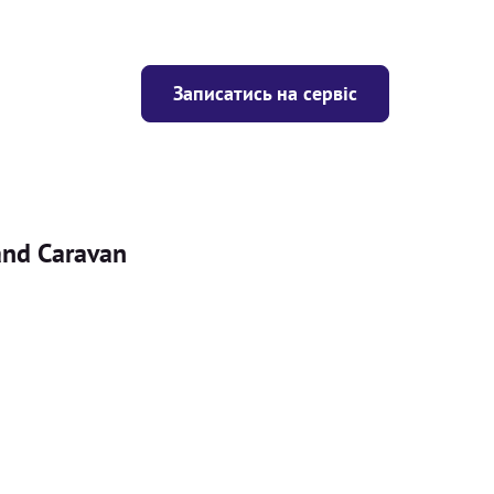
Записатись на сервіс
and Caravan
Ціна
ігрівача
Безкоштовно