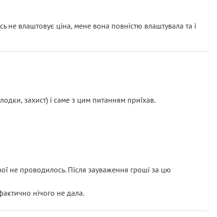
сь не влаштовує ціна, мене вона повністю влаштувала та і
одки, захист) і саме з цим питанням приїхав.
ової не проводилось. Після зауваження гроші за цю
 фактично нічого не дала.