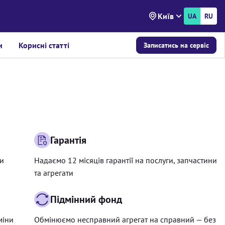
Київ
UA
RU
и
Корисні статті
Записатись на сервіс
Гарантія
ри
Надаємо 12 місяців гарантії на послуги, запчастини
та агрегати
Підмінний фонд
міни
Обмінюємо несправний агрегат на справний — без