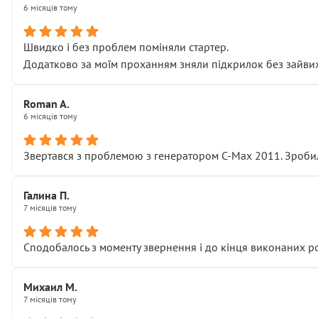
6 місяців тому
Швидко і без проблем поміняли стартер.
Додатково за моїм проханням зняли підкрилок без зайвих п
Roman A.
6 місяців тому
Звертався з проблемою з генератором C-Max 2011. Зробил
Галина П.
7 місяців тому
Сподобалось з моменту звернення і до кінця виконаних р
Михаил М.
7 місяців тому