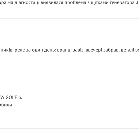
тора.На діагностиці виявилася проблема з щітками генератора 
ків, реле за один день: вранці завіз, ввечері забрав, деталі в
VW GOLF 6.
били .