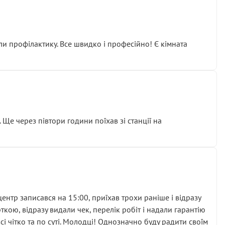
ли профілактику. Все швидко і професійно! Є кімната
ати дорогий вузол замість елементарних ущільнювачів.
м знайшов декілька гайок під лобовим склом. Мені
 Ще через півтори години поїхав зі станції на
ня та бажання повертатися.
нтр записався на 15:00, приїхав трохи раніше і відразу
кою, відразу видали чек, перелік робіт і надали гарантію
 чітко та по суті. Молодці! Однозначно буду радити своїм