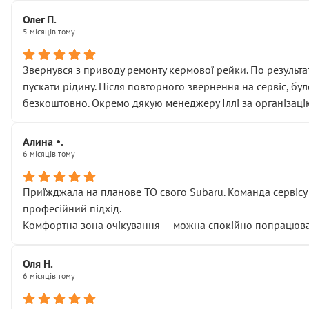
Олег П.
5 місяців тому
Звернувся з приводу ремонту кермової рейки. По результат
пускати рідину. Після повторного звернення на сервіс, бу
безкоштовно. Окремо дякую менеджеру Іллі за організаці
Алина •.
6 місяців тому
Приїжджала на планове ТО свого Subaru. Команда сервісу п
професійний підхід.
Комфортна зона очікування — можна спокійно попрацювати
Оля Н.
6 місяців тому