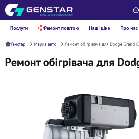
Послуги
Ремонт поштою
Наші ціни
Про нас
Генстар
Марка авто
Ремонт обігрівача для Dodge Grand C
Ремонт обігрівача для Dod