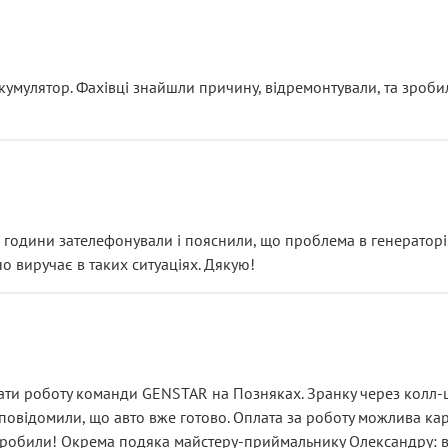
ояснення
кумулятор. Фахівці знайшли причину, відремонтували, та зроби
 разом із головним гальмівним циліндром у зборі.
звучить як мінімум непрофесійно, а як максимум — спроба прод
тартер, і тоді сервіс наче справив хороше враження. Але згодо
и не хвилюватися. ( надіюсь новий власник, не застяг в полі))
я дрібницями.
йозно підірвав.
ві години зателефонували і пояснили, що проблема в генераторі.
о виручає в таких ситуаціях. Дякую!
їхав”
ість, а “аби швидше і дорожче”. Саме це і псує загальне вражен
ти роботу команди GENSTAR на Позняках. Зранку через колл-це
овідомили, що авто вже готово. Оплата за роботу можлива карт
зробили! Окрема подяка майстеру-приймальнику Олександру: всі