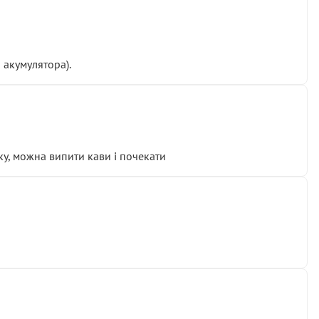
 акумулятора).
у, можна випити кави і почекати