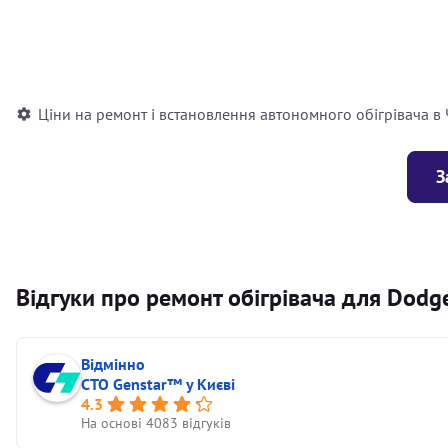
Встановлення повітряного автономного опалювача
Встановлення рідинного автономного опалювача
Ціни на ремонт і встановлення автономного обігрівача в
З
Відгуки про ремонт обігрівача для Dodg
Відмінно
СТО Genstar™ у Києві
4.3
На основі 4083 відгуків