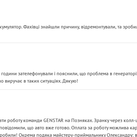
ояснення
кумулятор. Фахівці знайшли причину, відремонтували, та зроби
 разом із головним гальмівним циліндром у зборі.
звучить як мінімум непрофесійно, а як максимум — спроба прод
тартер, і тоді сервіс наче справив хороше враження. Але згодо
и не хвилюватися. ( надіюсь новий власник, не застяг в полі))
я дрібницями.
йозно підірвав.
ві години зателефонували і пояснили, що проблема в генераторі.
о виручає в таких ситуаціях. Дякую!
їхав”
ість, а “аби швидше і дорожче”. Саме це і псує загальне вражен
ти роботу команди GENSTAR на Позняках. Зранку через колл-це
овідомили, що авто вже готово. Оплата за роботу можлива карт
зробили! Окрема подяка майстеру-приймальнику Олександру: всі