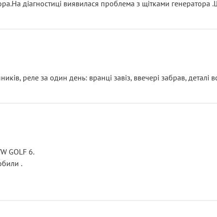
тора.На діагностиці виявилася проблема з щітками генератора 
ків, реле за один день: вранці завіз, ввечері забрав, деталі в
VW GOLF 6.
били .