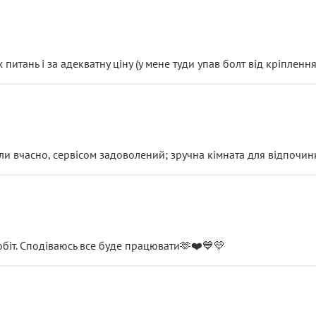
итань і за адекватну ціну (у мене туди упав болт від кріплення
и вчасно, сервісом задоволений; зручна кімната для відпочинк
обіт. Сподіваюсь все буде працювати🫶❤️💙💛