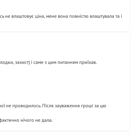
сь не влаштовує ціна, мене вона повністю влаштувала та і
одки, захист) і саме з цим питанням приїхав.
ової не проводилось. Після зауваження гроші за цю
 фактично нічого не дала.