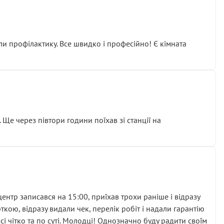
ли профілактику. Все швидко і професійно! Є кімната
ати дорогий вузол замість елементарних ущільнювачів.
м знайшов декілька гайок під лобовим склом. Мені
 Ще через півтори години поїхав зі станції на
ня та бажання повертатися.
нтр записався на 15:00, приїхав трохи раніше і відразу
кою, відразу видали чек, перелік робіт і надали гарантію
 чітко та по суті. Молодці! Однозначно буду радити своїм