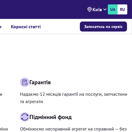
Київ
UA
RU
и
Корисні статті
Записатись на сервіс
Гарантія
ри
Надаємо 12 місяців гарантії на послуги, запчастини
та агрегати
Підмінний фонд
міни
Обмінюємо несправний агрегат на справний — без