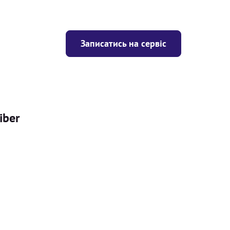
Записатись на сервіс
iber
Ціна
ігрівача
Безкоштовно