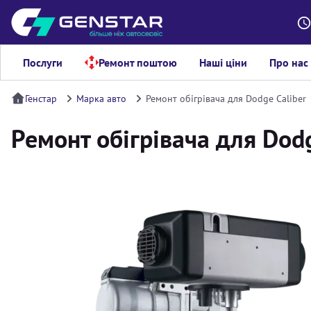
Послуги
Ремонт поштою
Наші ціни
Про нас
Генстар
Марка авто
Ремонт обігрівача для Dodge Caliber
Ремонт обігрівача для Dodg