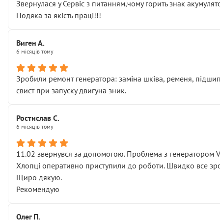
Звернулася у Сервіс з питанням,чому горить знак акумуля
Подяка за якість праці!!!
Виген А.
6 місяців тому
Зробили ремонт генератора: заміна шківа, ременя, підшипни
свист при запуску двигуна зник.
Ростислав С.
6 місяців тому
11.02 звернувся за допомогою. Проблема з генератором 
Хлопці оперативно приступили до роботи. Швидко все зро
Щиро дякую.
Рекомендую
Олег П.