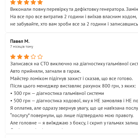
Виконали повну перевірку та дефіктовку генератора. Замін
На все про все витратив 2 години і виїхав власним ходом,
не забувайте, хто вам зроби все за 2 години і записавшись
Павел М.
7 місяців тому
Записався на СТО виключно на діагностику гальмівної сист
Авто прийняли, загнали в гараж.
Майстер ломіком підігнув захист і сказав, що все готово.
Після цього менеджер виставляє рахунок 800 грн, з яких:
• 300 грн — діагностика гальмівної системи
• 500 грн — діагностика ходової, яку я НЕ замовляв і НЕ 
Я оплатив, але одразу звернув увагу, що це нав’язана посл
“послугу” повернули, що лише підтвердило мою правоту.
Але головне — я виїжджаю з боксу, і скрип у гальмах залиш
Далі ситуація тільки погіршилась:
• сказали, що тепер “потрібно знімати колеса”