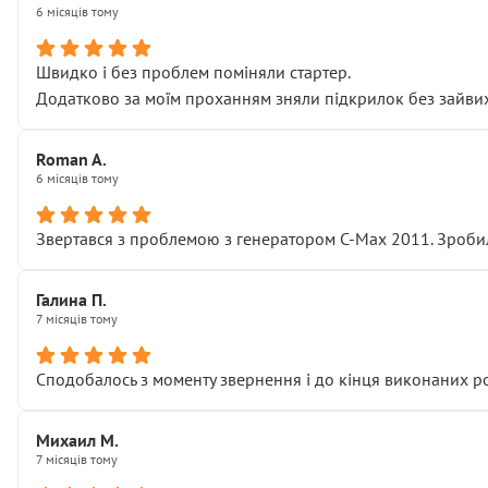
6 місяців тому
Швидко і без проблем поміняли стартер.
Додатково за моїм проханням зняли підкрилок без зайвих п
Roman A.
6 місяців тому
Звертався з проблемою з генератором C-Max 2011. Зробил
Галина П.
7 місяців тому
Сподобалось з моменту звернення і до кінця виконаних р
Михаил М.
7 місяців тому