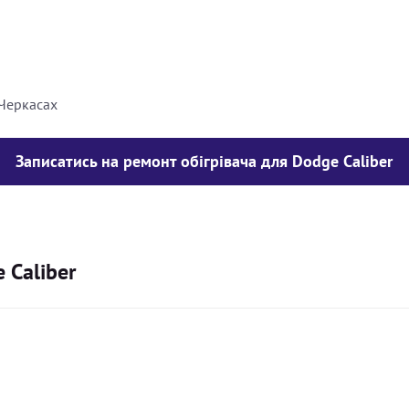
8000
грн
10000
грн
 Черкасах
Записатись на ремонт обігрівача для Dodge Caliber
 Caliber