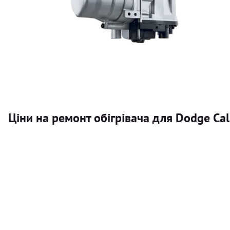
Ціни на ремонт обігрівача для Dodge Cal
Послуга
Автономний обігрівач
Безкоштовний розрахунок ціни установки автономного об