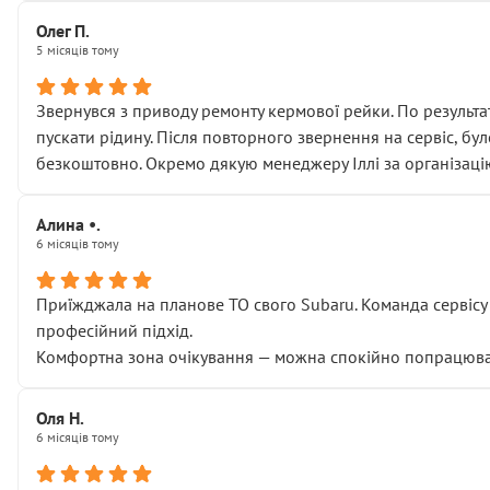
Олег П.
5 місяців тому
Звернувся з приводу ремонту кермової рейки. По результат
пускати рідину. Після повторного звернення на сервіс, бу
безкоштовно. Окремо дякую менеджеру Іллі за організаці
Алина •.
6 місяців тому
Приїжджала на планове ТО свого Subaru. Команда сервісу п
професійний підхід.
Комфортна зона очікування — можна спокійно попрацювати
Оля Н.
6 місяців тому