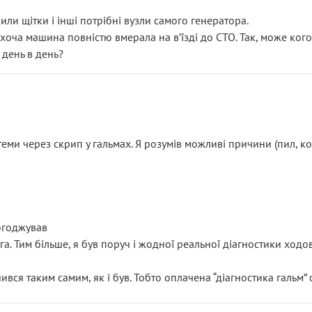
или щітки і інші потрібні вузли самого генератора.
 хоча машина повністю вмерала на вʼїзді до СТО. Так, може кого
 день в день?
еми через скрип у гальмах. Я розумів можливі причини (пил, кол
погоджував
уга. Тим більше, я був поруч і жодної реальної діагностики ход
ився таким самим, як і був. Тобто оплачена “діагностика гальм”