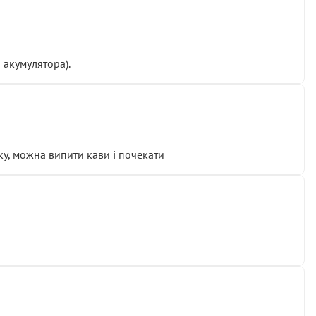
 акумулятора).
у, можна випити кави і почекати