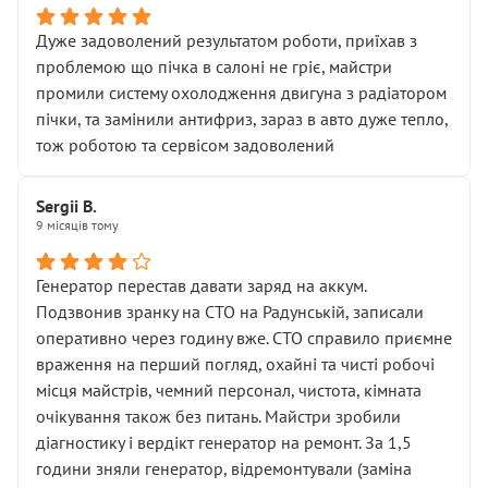
Дуже задоволений результатом роботи, приїхав з
проблемою що пічка в салоні не гріє, майстри
промили систему охолодження двигуна з радіатором
пічки, та замінили антифриз, зараз в авто дуже тепло,
тож роботою та сервісом задоволений
Sergii B.
9 місяців тому
Генератор перестав давати заряд на аккум.
Подзвонив зранку на СТО на Радунській, записали
оперативно через годину вже. СТО справило приємне
враження на перший погляд, охайні та чисті робочі
місця майстрів, чемний персонал, чистота, кімната
очікування також без питань. Майстри зробили
діагностику і вердікт генератор на ремонт. За 1,5
години зняли генератор, відремонтували (заміна