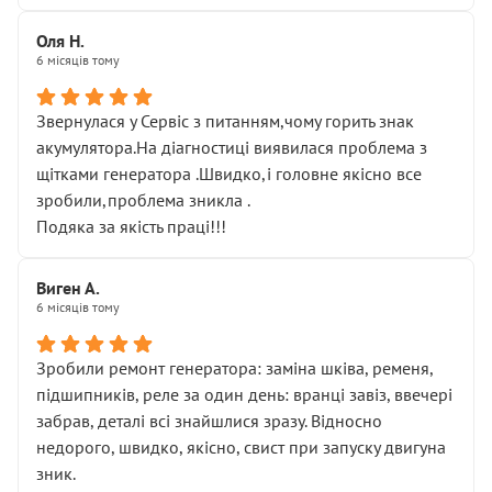
Оля Н.
6 місяців тому
Звернулася у Сервіс з питанням,чому горить знак
акумулятора.На діагностиці виявилася проблема з
щітками генератора .Швидко,і головне якісно все
зробили,проблема зникла .
Подяка за якість праці!!!
Виген А.
6 місяців тому
Зробили ремонт генератора: заміна шківа, ременя,
підшипників, реле за один день: вранці завіз, ввечері
забрав, деталі всі знайшлися зразу. Відносно
недорого, швидко, якісно, свист при запуску двигуна
зник.