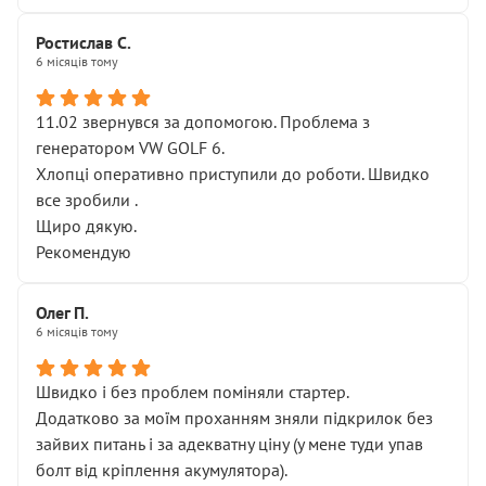
Ростислав С.
6 місяців тому
11.02 звернувся за допомогою. Проблема з
генератором VW GOLF 6.
Хлопці оперативно приступили до роботи. Швидко
все зробили .
Щиро дякую.
Рекомендую
Олег П.
6 місяців тому
Швидко і без проблем поміняли стартер.
Додатково за моїм проханням зняли підкрилок без
зайвих питань і за адекватну ціну (у мене туди упав
болт від кріплення акумулятора).