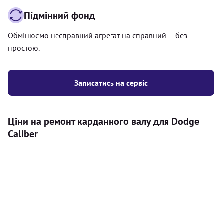
Підмінний фонд
Обмінюємо несправний агрегат на справний — без
простою.
Записатись на сервіс
Ціни на ремонт карданного валу для Dodge
Caliber
Послуга
Ціна
Карданний вал
Діагностика карданного валу на авто (
500