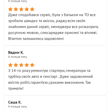
8 місяців тому
Дуже сподобався сервіс, була з батьком на ТО все
зробили швидко та якісно, раджу всім своїм
знайомим даний сервіс, менеджера все розказують
досупною мовою, слюсарядуже приємні та вічлеві.
Візитом залишились задоволені
Вадим К.
8 місяців тому
З 14-го року ремонтую стартери,генератори та
турбіну своїх авто в генстарі . Дуже задоволений
якістю робіт,гарантією,сроками виконання. Так
тримати!
Саша К.
9 місяців тому