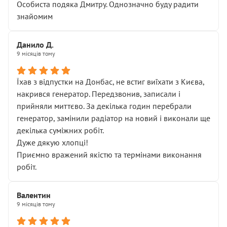
Особиста подяка Дмитру. Однозначно буду радити
знайомим
Данило Д.
9 місяців тому
Їхав з відпустки на Донбас, не встиг виїхати з Києва,
накрився генератор. Передзвонив, записали і
прийняли миттєво. За декілька годин перебрали
генератор, замінили радіатор на новий і виконали ще
декілька суміжних робіт.
Дуже дякую хлопці!
Приємно вражений якістю та термінами виконання
робіт.
Валентин
9 місяців тому