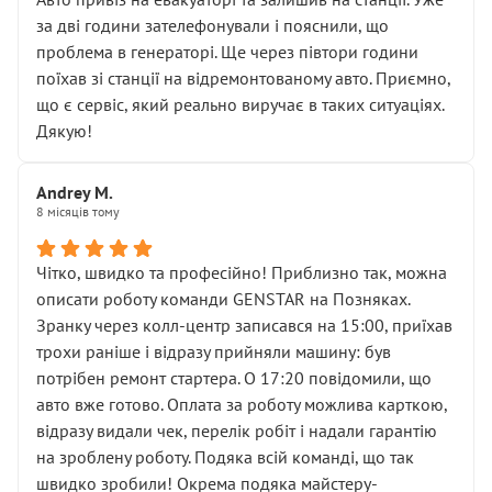
чіткого пояснення
за дві години зателефонували і пояснили, що
( ну все зняли та доробили) дякую!
проблема в генераторі. Ще через півтори години
Окремий момент, який виглядає абсурдно:
поїхав зі станції на відремонтованому авто. Приємно,
мені заявили, що бачок гальмівної рідини потрібно
що є сервіс, який реально виручає в таких ситуаціях.
міняти разом із головним гальмівним циліндром у
Дякую!
зборі.
Для людини, яка хоча б трохи розуміється на техніці,
Andrey M.
це звучить як мінімум непрофесійно, а як максимум —
8 місяців тому
спроба продати дорогий вузол замість елементарних
ущільнювачів.
Чітко, швидко та професійно! Приблизно так, можна
Що прикро — це не перший мій візит. Раніше міняв у
описати роботу команди GENSTAR на Позняках.
вас стартер, і тоді сервіс наче справив хороше
Зранку через колл-центр записався на 15:00, приїхав
враження. Але згодом знайшов декілька гайок під
трохи раніше і відразу прийняли машину: був
лобовим склом. Мені пояснили, що це “старі гайки, які
потрібен ремонт стартера. О 17:20 повідомили, що
відкручували”, і попросили не хвилюватися. ( надіюсь
авто вже готово. Оплата за роботу можлива карткою,
новий власник, не застяг в полі))
відразу видали чек, перелік робіт і надали гарантію
Але після нинішнього візиту такі дрібниці вже не
на зроблену роботу. Подяка всій команді, що так
здаються дрібницями.
швидко зробили! Окрема подяка майстеру-