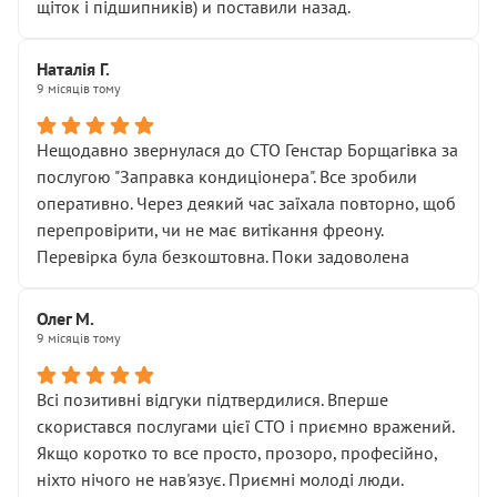
щіток і підшипників) и поставили назад.
Наталія Г.
9 місяців тому
Нещодавно звернулася до СТО Генстар Борщагівка за
послугою "Заправка кондиціонера". Все зробили
оперативно. Через деякий час заїхала повторно, щоб
перепровірити, чи не має витікання фреону.
Перевірка була безкоштовна. Поки задоволена
Олег М.
9 місяців тому
Всі позитивні відгуки підтвердилися. Вперше
скористався послугами цієї СТО і приємно вражений.
Якщо коротко то все просто, прозоро, професійно,
ніхто нічого не нав'язує. Приємні молоді люди.