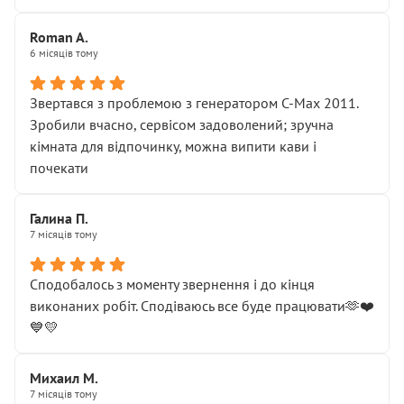
Roman A.
6 місяців тому
Звертався з проблемою з генератором C-Max 2011.
Зробили вчасно, сервісом задоволений; зручна
кімната для відпочинку, можна випити кави і
почекати
Галина П.
7 місяців тому
Сподобалось з моменту звернення і до кінця
виконаних робіт. Сподіваюсь все буде працювати🫶❤️
💙💛
Михаил М.
7 місяців тому