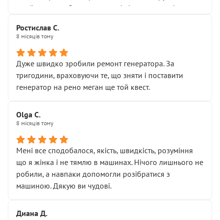
Я — клієнт, який працює на довірі, і саме її цей сервіс
приймальнику Олександру: всі чітко та по суті.
серйозно підірвав.
Молодці! Однозначно буду радити своїм знайомим
Хотілося б більше:
Ростислав С.
звертатися до цього автосервісу.
8 місяців тому
• належної уваги до авто
• прозорості в роботах і рахунках
• реальної діагностики, а не формального
Дуже швидко зробили ремонт генератора. За
“подивились і поїхав”
тригодини, враховуючи те, що зняти і поставити
На жаль, складається враження, що сервіс працює не
генератор на рено меган ще той квест.
на якість, а “аби швидше і дорожче”. Саме це і псує
загальне враження та бажання повертатися.
Olga С.
Стосовно комунікації - все добре
8 місяців тому
Мені все сподобалося, якість, швидкість, розуміння
що я жінка і не тямлю в машинах. Нічого лишнього не
робили, а навпаки допомогли розібратися з
машиною. Дякую ви чудові.
Диана Д.