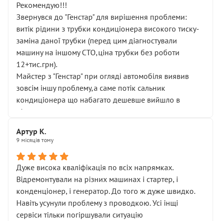
Рекомендую!!!
Звернувся до "Генстар" для вирішення проблеми:
витік рідини з трубки кондиціонера високого тиску-
заміна даної трубки (перед цим діагностували
машину на іншому СТО,ціна трубки без роботи
12+тис.грн).
Майстер з "Генстар" при огляді автомобіля виявив
зовсім іншу проблему,а саме потік сальник
кондиціонера що набагато дешевше вийшло в
підсумку.
Дуже дякую за швидкий і професійний ремонт!
Артур К.
9 місяців тому
Дуже висока кваліфікація по всіх напрямках.
Відремонтували на різних машинах і стартер, і
конденціонер, і генератор. До того ж дуже швидко.
Навіть усунули проблему з проводкою. Усі інщі
сервіси тільки погіршували ситуацію