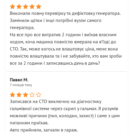
Виконали повну перевірку та дефіктовку генератора.
Замінили щітки і інші потрібні вузли самого
генератора.
На все про все витратив 2 години і виїхав власним
ходом, хоча машина повністю вмерала на вʼїзді до
СТО. Так, може когось не влаштовує ціна, мене вона
повністю влаштувала та і не забувайте, хто вам зроби
все за 2 години і записавшись день в день?
Павел М.
7 місяців тому
Записався на СТО виключно на діагностику
гальмівної системи через скрип у гальмах. Я розумів
можливі причини (пил, колодки, захист) і саме з цим
питанням приїхав.
Авто прийняли, загнали в гараж.