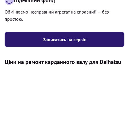
Підмінний фонд
Обмінюємо несправний агрегат на справний — без
простою.
Записатись на сервіс
Ціни на ремонт карданного валу для Daihatsu
Послуга
Ціна
Карданний вал
Діагностика карданного валу на авто (
500
візуальний огляд, перевірка люфтів та стану
грн
всіх доступних елементів)