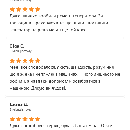
• належної уваги до авто
• прозорості в роботах і рахунках
• реальної діагностики, а не формального
Дуже швидко зробили ремонт генератора. За
“подивились і поїхав”
тригодини, враховуючи те, що зняти і поставити
На жаль, складається враження, що сервіс працює не
генератор на рено меган ще той квест.
на якість, а “аби швидше і дорожче”. Саме це і псує
загальне враження та бажання повертатися.
Olga С.
Стосовно комунікації - все добре
8 місяців тому
Мені все сподобалося, якість, швидкість, розуміння
що я жінка і не тямлю в машинах. Нічого лишнього не
робили, а навпаки допомогли розібратися з
машиною. Дякую ви чудові.
Диана Д.
8 місяців тому
Дуже сподобався сервіс, була з батьком на ТО все