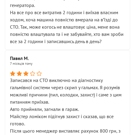
генератора.
На все про все витратив 2 години і виїхав власним
ходом, хоча машина повністю вмерала на вʼїзді до
СТО. Так, може когось не влаштовує ціна, мене вона
повністю влаштувала та і не забувайте, хто вам зроби
все за 2 години і записавшись день в день?
Павел М.
7 місяців тому
Записався на СТО виключно на діагностику
гальмівної системи через скрип у гальмах. Я розумів
можливі причини (пил, колодки, захист) і саме з цим
питанням приїхав.
Авто прийняли, загнали в гараж.
Майстер ломіком підігнув захист і сказав, що все
готово.
Після цього менеджер виставляє рахунок 800 грн, з