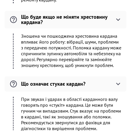
Що буде якщо не міняти хрестовину
кардана?
Зношена чи пошкоджена хрестовина кардана
впливає його роботу: вібрації, шуми, проблеми
з передачею потужності. Поломка кардану може
спричинити зупинку автомобіля та небезпеку на
дорозі. Регулярно перевіряйте та замінюйте
зношену хрестовину, щоб уникнути проблем.
Що означає стукає кардан?
При звуках і ударах в області карданного валу
говорять про «стукіт» кардана. Це може бути
гучним чи випадковим. Стук вказує на проблеми
в кардані, такі як зношування або поломки.
Рекомендується звернутися до фахівця для
діагностики та вирішення проблеми.