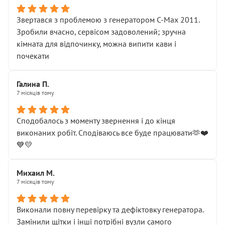
Звертався з проблемою з генератором C-Max 2011.
Зробили вчасно, сервісом задоволений; зручна
кімната для відпочинку, можна випити кави і
почекати
Галина П.
7 місяців тому
Сподобалось з моменту звернення і до кінця
виконаних робіт. Сподіваюсь все буде працювати🫶❤️
💙💛
Михаил М.
7 місяців тому
Виконали повну перевірку та дефіктовку генератора.
Замінили щітки і інші потрібні вузли самого