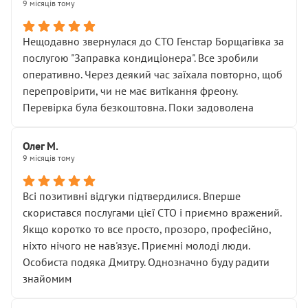
9 місяців тому
Нещодавно звернулася до СТО Генстар Борщагівка за
послугою "Заправка кондиціонера". Все зробили
оперативно. Через деякий час заїхала повторно, щоб
перепровірити, чи не має витікання фреону.
Перевірка була безкоштовна. Поки задоволена
Олег М.
9 місяців тому
Всі позитивні відгуки підтвердилися. Вперше
скористався послугами цієї СТО і приємно вражений.
Якщо коротко то все просто, прозоро, професійно,
ніхто нічого не нав'язує. Приємні молоді люди.
Особиста подяка Дмитру. Однозначно буду радити
знайомим