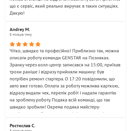
мені заявили, що бачок гальмівної рідини потрібно
що є сервіс, який реально виручає в таких ситуаціях.
міняти разом із головним гальмівним циліндром у
Дякую!
зборі.
Для людини, яка хоча б трохи розуміється на техніці,
Andrey M.
це звучить як мінімум непрофесійно, а як максимум —
8 місяців тому
спроба продати дорогий вузол замість елементарних
ущільнювачів.
Чітко, швидко та професійно! Приблизно так, можна
Що прикро — це не перший мій візит. Раніше міняв у
описати роботу команди GENSTAR на Позняках.
вас стартер, і тоді сервіс наче справив хороше
Зранку через колл-центр записався на 15:00, приїхав
враження. Але згодом знайшов декілька гайок під
трохи раніше і відразу прийняли машину: був
лобовим склом. Мені пояснили, що це “старі гайки, які
потрібен ремонт стартера. О 17:20 повідомили, що
відкручували”, і попросили не хвилюватися. ( надіюсь
авто вже готово. Оплата за роботу можлива карткою,
новий власник, не застяг в полі))
відразу видали чек, перелік робіт і надали гарантію
Але після нинішнього візиту такі дрібниці вже не
на зроблену роботу. Подяка всій команді, що так
здаються дрібницями.
швидко зробили! Окрема подяка майстеру-
Я — клієнт, який працює на довірі, і саме її цей сервіс
приймальнику Олександру: всі чітко та по суті.
серйозно підірвав.
Молодці! Однозначно буду радити своїм знайомим
Хотілося б більше:
Ростислав С.
звертатися до цього автосервісу.
8 місяців тому