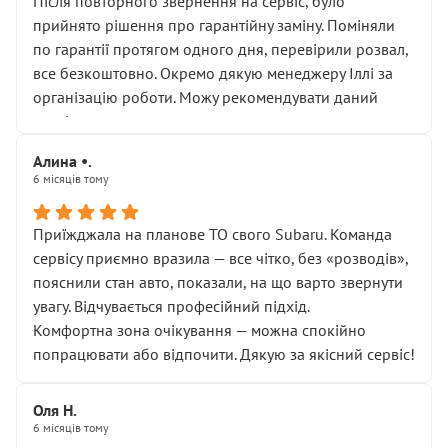
Після повторного звернення на сервіс, було
прийнято рішення про гарантійну заміну. Поміняли
по гарантії протягом одного дня, перевірили розвал,
все безкоштовно. Окремо дякую менеджеру Іллі за
організацію роботи. Можу рекомендувати даний
сервіс.
Алина •.
6 місяців тому
Приїжджала на планове ТО свого Subaru. Команда
сервісу приємно вразила — все чітко, без «розводів»,
пояснили стан авто, показали, на що варто звернути
увагу. Відчувається професійний підхід.
Комфортна зона очікування — можна спокійно
попрацювати або відпочити. Дякую за якісний сервіс!
Оля Н.
6 місяців тому