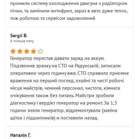
промили систему охолодження двигуна з радіатором
пічки, та замінили антифриз, зараз в авто дуже тепло,
тож роботою та сервісом задоволений
Sergii B.
8 місяців тому
Генератор перестав давати заряд на аккум.
Подзвонив зранку на СТО на Радунській, записали
оперативно через годину вже. СТО справило приємне
враження на перший погляд, охайні та чисті робочі
місця майстрів, чемний персонал, чистота, кімната
очікування також без питань. Майстри зробили
діагностику і вердікт генератор на ремонт. За 1,5
години зняли генератор, відремонтували (заміна
щіток і підшипників) и поставили назад.
Наталія Г.