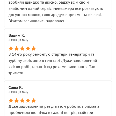
зробили швидко та якісно, раджу всім своїм
знайомим даний сервіс, менеджера все розказують
досупною мовою, слюсарядуже приємні та вічлеві.
Візитом залишились задоволені
Вадим К.
8 місяців тому
З 14-го року ремонтую стартери,генератори та
турбіну своїх авто в генстарі . Дуже задоволений
якістю робіт,гарантією,сроками виконання. Так
тримати!
Саша К.
8 місяців тому
Дуже задоволений результатом роботи, приїхав з
проблемою що пічка в салоні не гріє, майстри