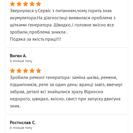
Звернулася у Сервіс з питанням,чому горить знак
акумулятора.На діагностиці виявилася проблема з
щітками генератора .Швидко,і головне якісно все
зробили,проблема зникла .
Подяка за якість праці!!!
Виген А.
6 місяців тому
Зробили ремонт генератора: заміна шківа, ременя,
підшипників, реле за один день: вранці завіз, ввечері
забрав, деталі всі знайшлися зразу. Відносно
недорого, швидко, якісно, свист при запуску двигуна
зник.
Ростислав С.
6 місяців тому