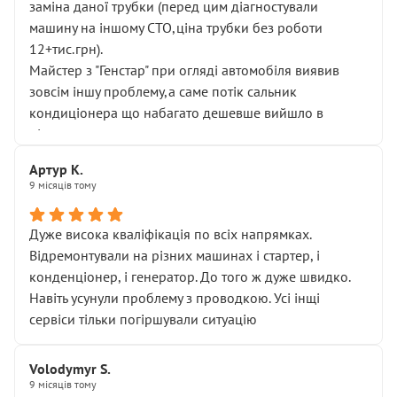
заміна даної трубки (перед цим діагностували
машину на іншому СТО,ціна трубки без роботи
12+тис.грн).
Майстер з "Генстар" при огляді автомобіля виявив
зовсім іншу проблему,а саме потік сальник
кондиціонера що набагато дешевше вийшло в
підсумку.
Дуже дякую за швидкий і професійний ремонт!
Артур К.
9 місяців тому
Дуже висока кваліфікація по всіх напрямках.
Відремонтували на різних машинах і стартер, і
конденціонер, і генератор. До того ж дуже швидко.
Навіть усунули проблему з проводкою. Усі інщі
сервіси тільки погіршували ситуацію
Volodymyr S.
9 місяців тому