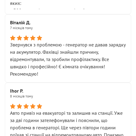
яких:
• 300 грн — діагностика гальмівної системи
• 500 грн — діагностика ходової, яку я НЕ замовляв і
Віталій Д.
НЕ погоджував
7 місяців тому
Я оплатив, але одразу звернув увагу, що це нав’язана
послуга. Тим більше, я був поруч і жодної реальної
Звернувся з проблемою - генератор не давав зарядку
діагностики ходової не проводилось. Після
на акумулятор. Фахівці знайшли причину,
зауваження гроші за цю “послугу” повернули, що
відремонтували, та зробили профілактику. Все
лише підтвердило мою правоту.
швидко і професійно! Є кімната очікування!
Але головне — я виїжджаю з боксу, і скрип у гальмах
Рекомендую!
залишився таким самим, як і був. Тобто оплачена
“діагностика гальм” фактично нічого не дала.
Далі ситуація тільки погіршилась:
Ihor P.
8 місяців тому
• сказали, що тепер “потрібно знімати колеса”
• що біля авто стояти вже не можна
• почали озвучувати купу додаткових робіт без
Авто привіз на евакуаторі та залишив на станції. Уже
чіткого пояснення
за дві години зателефонували і пояснили, що
( ну все зняли та доробили) дякую!
проблема в генераторі. Ще через півтори години
Окремий момент, який виглядає абсурдно:
поїхав зі станції на відремонтованому авто. Приємно,