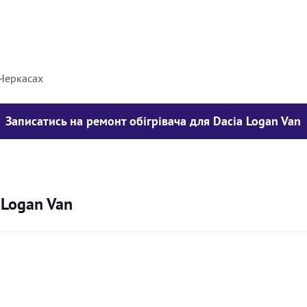
8000
грн
10000
грн
 Черкасах
Записатись на ремонт обігрівача для Dacia Logan Van
 Logan Van