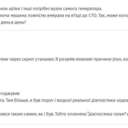
или щітки і інші потрібні вузли самого генератора.
 хоча машина повністю вмерала на вʼїзді до СТО. Так, може кого
 день в день?
еми через скрип у гальмах. Я розумів можливі причини (пил, кол
погоджував
уга. Тим більше, я був поруч і жодної реальної діагностики ход
ився таким самим, як і був. Тобто оплачена “діагностика гальм”