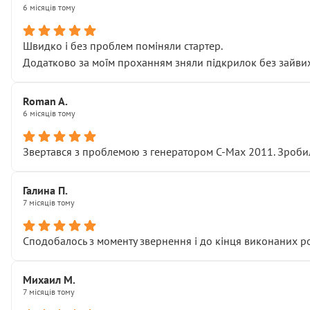
6 місяців тому
Швидко і без проблем поміняли стартер.
Додатково за моїм проханням зняли підкрилок без зайвих п
Roman A.
6 місяців тому
Звертався з проблемою з генератором C-Max 2011. Зробил
Галина П.
7 місяців тому
Сподобалось з моменту звернення і до кінця виконаних р
Михаил М.
7 місяців тому