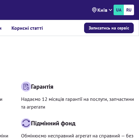
Київ
UA
RU
и
Корисні статті
Записатись на сервіс
Гарантія
ри
Надаємо 12 місяців гарантії на послуги, запчастини
та агрегати
Підмінний фонд
міни
Обмінюємо несправний агрегат на справний — без