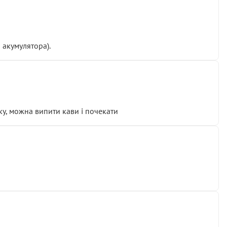
 акумулятора).
у, можна випити кави і почекати