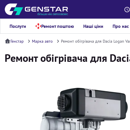
Послуги
Ремонт поштою
Наші ціни
Про нас
Генстар
Марка авто
Ремонт обігрівача для Dacia Logan Va
Ремонт обігрівача для Dac