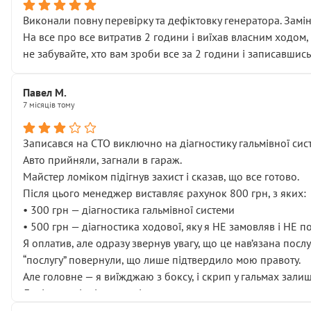
Виконали повну перевірку та дефіктовку генератора. Замін
На все про все витратив 2 години і виїхав власним ходом,
не забувайте, хто вам зроби все за 2 години і записавшись
Павел М.
7 місяців тому
Записався на СТО виключно на діагностику гальмівної сист
Авто прийняли, загнали в гараж.
Майстер ломіком підігнув захист і сказав, що все готово.
Після цього менеджер виставляє рахунок 800 грн, з яких:
• 300 грн — діагностика гальмівної системи
• 500 грн — діагностика ходової, яку я НЕ замовляв і НЕ 
Я оплатив, але одразу звернув увагу, що це нав’язана посл
“послугу” повернули, що лише підтвердило мою правоту.
Але головне — я виїжджаю з боксу, і скрип у гальмах залиш
Далі ситуація тільки погіршилась:
• сказали, що тепер “потрібно знімати колеса”