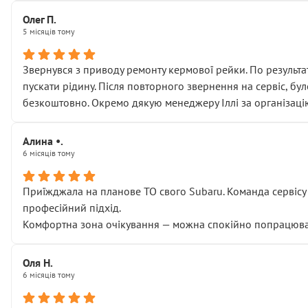
Олег П.
5 місяців тому
Звернувся з приводу ремонту кермової рейки. По результат
пускати рідину. Після повторного звернення на сервіс, бу
безкоштовно. Окремо дякую менеджеру Іллі за організаці
Алина •.
6 місяців тому
Приїжджала на планове ТО свого Subaru. Команда сервісу п
професійний підхід.
Комфортна зона очікування — можна спокійно попрацювати
Оля Н.
6 місяців тому