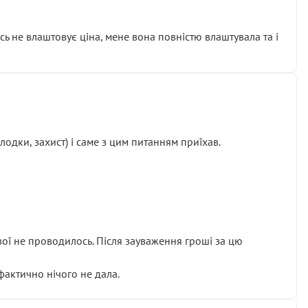
сь не влаштовує ціна, мене вона повністю влаштувала та і
одки, захист) і саме з цим питанням приїхав.
ової не проводилось. Після зауваження гроші за цю
 фактично нічого не дала.