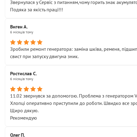
Звернулася у Сервіс з питанням,чому горить знак акумуля
Подяка за якість праці!!!
Виген А.
6 місяців тому
Зробили ремонт генератора: заміна шківа, ременя, підшипни
свист при запуску двигуна зник.
Ростислав С.
6 місяців тому
11.02 звернувся за допомогою. Проблема з генератором 
Хлопці оперативно приступили до роботи. Швидко все зро
Щиро дякую.
Рекомендую
Олег П.