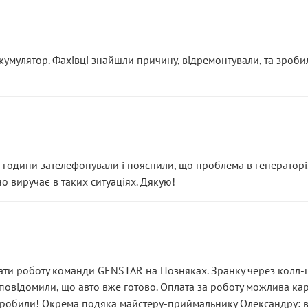
ояснення
кумулятор. Фахівці знайшли причину, відремонтували, та зроби
 разом із головним гальмівним циліндром у зборі.
звучить як мінімум непрофесійно, а як максимум — спроба прод
тартер, і тоді сервіс наче справив хороше враження. Але згодо
и не хвилюватися. ( надіюсь новий власник, не застяг в полі))
я дрібницями.
йозно підірвав.
ві години зателефонували і пояснили, що проблема в генераторі.
о виручає в таких ситуаціях. Дякую!
їхав”
ість, а “аби швидше і дорожче”. Саме це і псує загальне вражен
ти роботу команди GENSTAR на Позняках. Зранку через колл-це
овідомили, що авто вже готово. Оплата за роботу можлива карт
зробили! Окрема подяка майстеру-приймальнику Олександру: всі