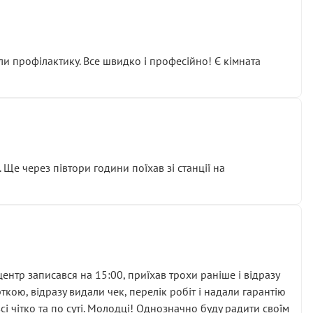
ли профілактику. Все швидко і професійно! Є кімната
ати дорогий вузол замість елементарних ущільнювачів.
м знайшов декілька гайок під лобовим склом. Мені
 Ще через півтори години поїхав зі станції на
ня та бажання повертатися.
нтр записався на 15:00, приїхав трохи раніше і відразу
кою, відразу видали чек, перелік робіт і надали гарантію
 чітко та по суті. Молодці! Однозначно буду радити своїм