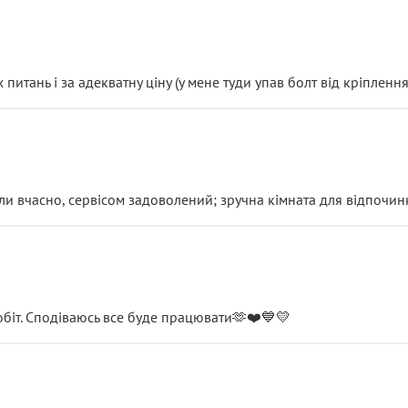
итань і за адекватну ціну (у мене туди упав болт від кріплення
и вчасно, сервісом задоволений; зручна кімната для відпочинк
обіт. Сподіваюсь все буде працювати🫶❤️💙💛