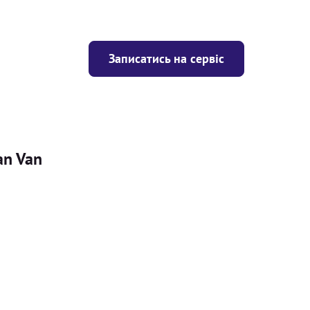
Записатись на сервіс
an Van
Ціна
ігрівача
Безкоштовно