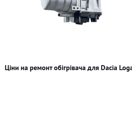
Ціни на ремонт обігрівача для Dacia Log
Послуга
Автономний обігрівач
Безкоштовний розрахунок ціни установки автономного об