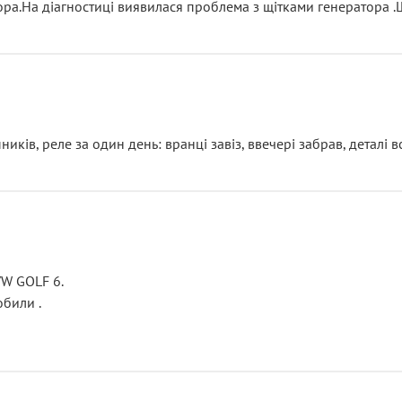
тора.На діагностиці виявилася проблема з щітками генератора 
ків, реле за один день: вранці завіз, ввечері забрав, деталі в
VW GOLF 6.
били .