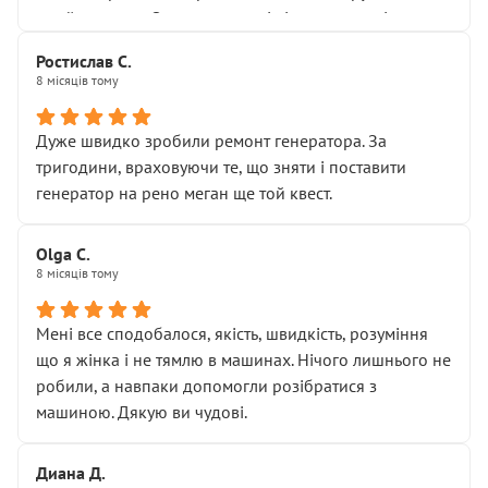
Я — клієнт, який працює на довірі, і саме її цей сервіс
приймальнику Олександру: всі чітко та по суті.
серйозно підірвав.
Молодці! Однозначно буду радити своїм знайомим
Хотілося б більше:
Ростислав С.
звертатися до цього автосервісу.
8 місяців тому
• належної уваги до авто
• прозорості в роботах і рахунках
• реальної діагностики, а не формального
Дуже швидко зробили ремонт генератора. За
“подивились і поїхав”
тригодини, враховуючи те, що зняти і поставити
На жаль, складається враження, що сервіс працює не
генератор на рено меган ще той квест.
на якість, а “аби швидше і дорожче”. Саме це і псує
загальне враження та бажання повертатися.
Olga С.
Стосовно комунікації - все добре
8 місяців тому
Мені все сподобалося, якість, швидкість, розуміння
що я жінка і не тямлю в машинах. Нічого лишнього не
робили, а навпаки допомогли розібратися з
машиною. Дякую ви чудові.
Диана Д.