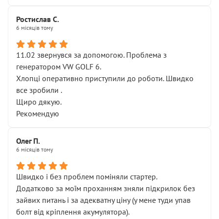
Ростислав С.
6 місяців тому
11.02 звернувся за допомогою. Проблема з
генератором VW GOLF 6.
Хлопці оперативно приступили до роботи. Швидко
все зробили .
Щиро дякую.
Рекомендую
Олег П.
6 місяців тому
Швидко і без проблем поміняли стартер.
Додатково за моїм проханням зняли підкрилок без
зайвих питань і за адекватну ціну (у мене туди упав
болт від кріплення акумулятора).