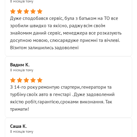
8 місяців тому
Дуже сподобався сервіс, була з батьком на ТО все
зробили швидко та якісно, раджу всім своїм
знайомим даний сервіс, менеджера все розказують
досупною мовою, слюсарядуже приємні та вічлеві.
Візитом залишились задоволені
Вадим К.
8 місяців тому
З 14-го року ремонтую стартери,генератори та
турбіну своїх авто в генстарі . Дуже задоволений
якістю робіт,гарантією,сроками виконання. Так
тримати!
Саша К.
8 місяців тому