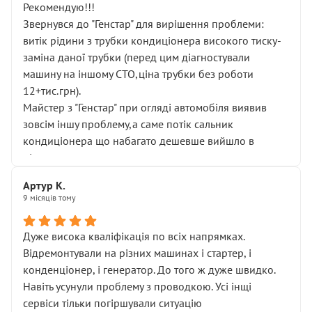
Рекомендую!!!
Звернувся до "Генстар" для вирішення проблеми:
витік рідини з трубки кондиціонера високого тиску-
заміна даної трубки (перед цим діагностували
машину на іншому СТО,ціна трубки без роботи
12+тис.грн).
Майстер з "Генстар" при огляді автомобіля виявив
зовсім іншу проблему,а саме потік сальник
кондиціонера що набагато дешевше вийшло в
підсумку.
Дуже дякую за швидкий і професійний ремонт!
Артур К.
9 місяців тому
Дуже висока кваліфікація по всіх напрямках.
Відремонтували на різних машинах і стартер, і
конденціонер, і генератор. До того ж дуже швидко.
Навіть усунули проблему з проводкою. Усі інщі
сервіси тільки погіршували ситуацію