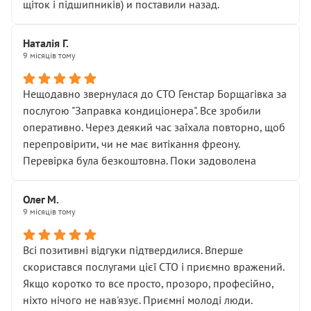
щіток і підшипників) и поставили назад.
Наталія Г.
9 місяців тому
Нещодавно звернулася до СТО Генстар Борщагівка за
послугою "Заправка кондиціонера". Все зробили
оперативно. Через деякий час заїхала повторно, щоб
перепровірити, чи не має витікання фреону.
Перевірка була безкоштовна. Поки задоволена
Олег М.
9 місяців тому
Всі позитивні відгуки підтвердилися. Вперше
скористався послугами цієї СТО і приємно вражений.
Якщо коротко то все просто, прозоро, професійно,
ніхто нічого не нав'язує. Приємні молоді люди.