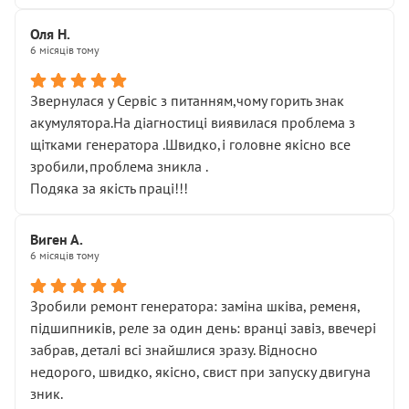
Оля Н.
6 місяців тому
Звернулася у Сервіс з питанням,чому горить знак
акумулятора.На діагностиці виявилася проблема з
щітками генератора .Швидко,і головне якісно все
зробили,проблема зникла .
Подяка за якість праці!!!
Виген А.
6 місяців тому
Зробили ремонт генератора: заміна шківа, ременя,
підшипників, реле за один день: вранці завіз, ввечері
забрав, деталі всі знайшлися зразу. Відносно
недорого, швидко, якісно, свист при запуску двигуна
зник.