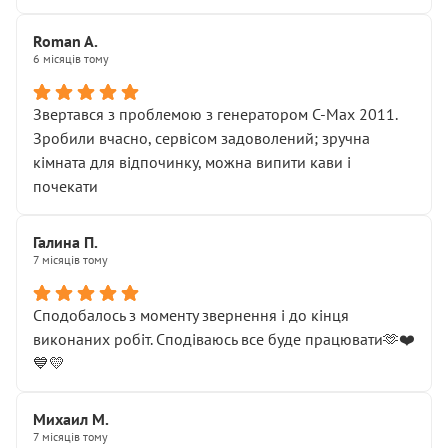
Roman A.
6 місяців тому
Звертався з проблемою з генератором C-Max 2011.
Зробили вчасно, сервісом задоволений; зручна
кімната для відпочинку, можна випити кави і
почекати
Галина П.
7 місяців тому
Сподобалось з моменту звернення і до кінця
виконаних робіт. Сподіваюсь все буде працювати🫶❤️
💙💛
Михаил М.
7 місяців тому