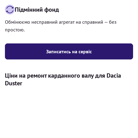
Підмінний фонд
Обмінюємо несправний агрегат на справний — без
простою.
Записатись на сервіс
Ціни на ремонт карданного валу для Dacia
Duster
Послуга
Ціна
Карданний вал
Діагностика карданного валу на авто (
500