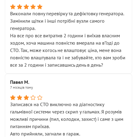
Виконали повну перевірку та дефіктовку генератора.
Замінили щітки і інші потрібні вузли самого
генератора.
На все про все витратив 2 години і виїхав власним
ходом, хоча машина повністю вмерала на вʼїзді до
СТО. Так, може когось не влаштовує ціна, мене вона
повністю влаштувала та і не забувайте, хто вам зроби
все за 2 години і записавшись день в день?
Павел М.
7 місяців тому
Записався на СТО виключно на діагностику
гальмівної системи через скрип у гальмах. Я розумів
можливі причини (пил, колодки, захист) і саме з цим
питанням приїхав.
Авто прийняли, загнали в гараж.