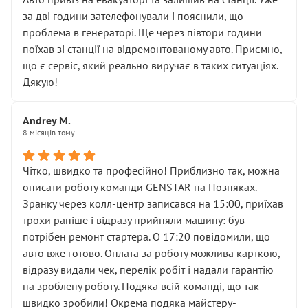
чіткого пояснення
за дві години зателефонували і пояснили, що
( ну все зняли та доробили) дякую!
проблема в генераторі. Ще через півтори години
Окремий момент, який виглядає абсурдно:
поїхав зі станції на відремонтованому авто. Приємно,
мені заявили, що бачок гальмівної рідини потрібно
що є сервіс, який реально виручає в таких ситуаціях.
міняти разом із головним гальмівним циліндром у
Дякую!
зборі.
Для людини, яка хоча б трохи розуміється на техніці,
Andrey M.
це звучить як мінімум непрофесійно, а як максимум —
8 місяців тому
спроба продати дорогий вузол замість елементарних
ущільнювачів.
Чітко, швидко та професійно! Приблизно так, можна
Що прикро — це не перший мій візит. Раніше міняв у
описати роботу команди GENSTAR на Позняках.
вас стартер, і тоді сервіс наче справив хороше
Зранку через колл-центр записався на 15:00, приїхав
враження. Але згодом знайшов декілька гайок під
трохи раніше і відразу прийняли машину: був
лобовим склом. Мені пояснили, що це “старі гайки, які
потрібен ремонт стартера. О 17:20 повідомили, що
відкручували”, і попросили не хвилюватися. ( надіюсь
авто вже готово. Оплата за роботу можлива карткою,
новий власник, не застяг в полі))
відразу видали чек, перелік робіт і надали гарантію
Але після нинішнього візиту такі дрібниці вже не
на зроблену роботу. Подяка всій команді, що так
здаються дрібницями.
швидко зробили! Окрема подяка майстеру-