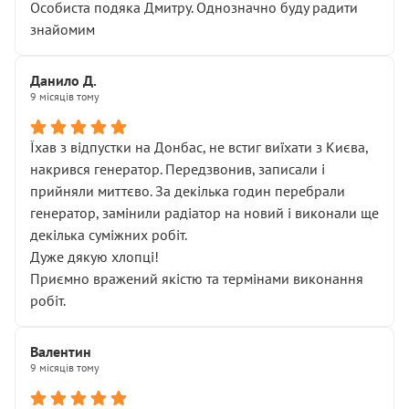
Особиста подяка Дмитру. Однозначно буду радити
знайомим
Данило Д.
9 місяців тому
Їхав з відпустки на Донбас, не встиг виїхати з Києва,
накрився генератор. Передзвонив, записали і
прийняли миттєво. За декілька годин перебрали
генератор, замінили радіатор на новий і виконали ще
декілька суміжних робіт.
Дуже дякую хлопці!
Приємно вражений якістю та термінами виконання
робіт.
Валентин
9 місяців тому