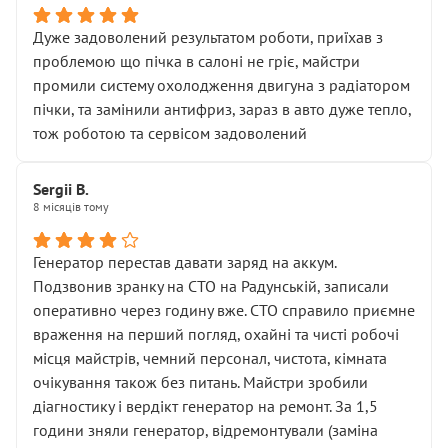
Дуже задоволений результатом роботи, приїхав з
проблемою що пічка в салоні не гріє, майстри
промили систему охолодження двигуна з радіатором
пічки, та замінили антифриз, зараз в авто дуже тепло,
тож роботою та сервісом задоволений
Sergii B.
8 місяців тому
Генератор перестав давати заряд на аккум.
Подзвонив зранку на СТО на Радунській, записали
оперативно через годину вже. СТО справило приємне
враження на перший погляд, охайні та чисті робочі
місця майстрів, чемний персонал, чистота, кімната
очікування також без питань. Майстри зробили
діагностику і вердікт генератор на ремонт. За 1,5
години зняли генератор, відремонтували (заміна