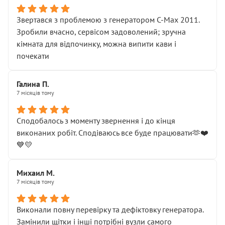
Звертався з проблемою з генератором C-Max 2011.
Зробили вчасно, сервісом задоволений; зручна
кімната для відпочинку, можна випити кави і
почекати
Галина П.
7 місяців тому
Сподобалось з моменту звернення і до кінця
виконаних робіт. Сподіваюсь все буде працювати🫶❤️
💙💛
Михаил М.
7 місяців тому
Виконали повну перевірку та дефіктовку генератора.
Замінили щітки і інші потрібні вузли самого