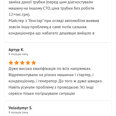
заміна даної трубки (перед цим діагностували
машину на іншому СТО,ціна трубки без роботи
12+тис.грн).
Майстер з "Генстар" при огляді автомобіля виявив
зовсім іншу проблему,а саме потік сальник
кондиціонера що набагато дешевше вийшло в
підсумку.
Дуже дякую за швидкий і професійний ремонт!
Артур К.
9 місяців тому
Дуже висока кваліфікація по всіх напрямках.
Відремонтували на різних машинах і стартер, і
конденціонер, і генератор. До того ж дуже швидко.
Навіть усунули проблему з проводкою. Усі інщі
сервіси тільки погіршували ситуацію
Volodymyr S.
9 місяців тому