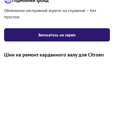
Підмінний фонд
Обмінюємо несправний агрегат на справний — без
простою.
Записатись на сервіс
Ціни на ремонт карданного валу для Citroen
Послуга
Ціна
Карданний вал
Діагностика карданного валу на авто (
500
візуальний огляд, перевірка люфтів та стану
грн
всіх доступних елементів)