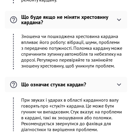
Що буде якщо не міняти хрестовину
кардана?
Зношена чи пошкоджена хрестовина кардана
впливає його роботу: вібрації, шуми, проблеми
з передачею потужності. Поломка кардану може
спричинити зупинку автомобіля та небезпеку на
дорозі. Регулярно перевіряйте та замінюйте
зношену хрестовину, щоб уникнути проблем.
Що означає стукає кардан?
При звуках і ударах в області карданного валу
говорять про «стукіт» кардана. Це може бути
гучним чи випадковим. Стук вказує на проблеми
в кардані, такі як зношування або поломки.
Рекомендується звернутися до фахівця для
діагностики та вирішення проблеми.