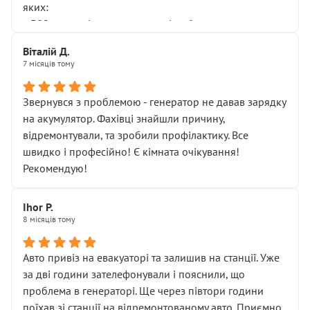
яких:
• 300 грн — діагностика гальмівної системи
• 500 грн — діагностика ходової, яку я НЕ замовляв і
Віталій Д.
НЕ погоджував
7 місяців тому
Я оплатив, але одразу звернув увагу, що це нав’язана
послуга. Тим більше, я був поруч і жодної реальної
Звернувся з проблемою - генератор не давав зарядку
діагностики ходової не проводилось. Після
на акумулятор. Фахівці знайшли причину,
зауваження гроші за цю “послугу” повернули, що
відремонтували, та зробили профілактику. Все
лише підтвердило мою правоту.
швидко і професійно! Є кімната очікування!
Але головне — я виїжджаю з боксу, і скрип у гальмах
Рекомендую!
залишився таким самим, як і був. Тобто оплачена
“діагностика гальм” фактично нічого не дала.
Далі ситуація тільки погіршилась:
Ihor P.
8 місяців тому
• сказали, що тепер “потрібно знімати колеса”
• що біля авто стояти вже не можна
• почали озвучувати купу додаткових робіт без
Авто привіз на евакуаторі та залишив на станції. Уже
чіткого пояснення
за дві години зателефонували і пояснили, що
( ну все зняли та доробили) дякую!
проблема в генераторі. Ще через півтори години
Окремий момент, який виглядає абсурдно:
поїхав зі станції на відремонтованому авто. Приємно,