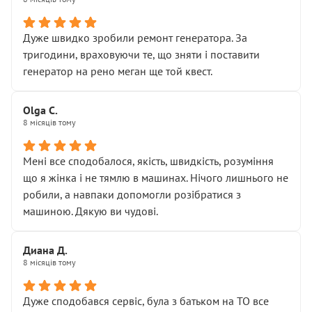
• належної уваги до авто
• прозорості в роботах і рахунках
• реальної діагностики, а не формального
Дуже швидко зробили ремонт генератора. За
“подивились і поїхав”
тригодини, враховуючи те, що зняти і поставити
На жаль, складається враження, що сервіс працює не
генератор на рено меган ще той квест.
на якість, а “аби швидше і дорожче”. Саме це і псує
загальне враження та бажання повертатися.
Olga С.
Стосовно комунікації - все добре
8 місяців тому
Мені все сподобалося, якість, швидкість, розуміння
що я жінка і не тямлю в машинах. Нічого лишнього не
робили, а навпаки допомогли розібратися з
машиною. Дякую ви чудові.
Диана Д.
8 місяців тому
Дуже сподобався сервіс, була з батьком на ТО все