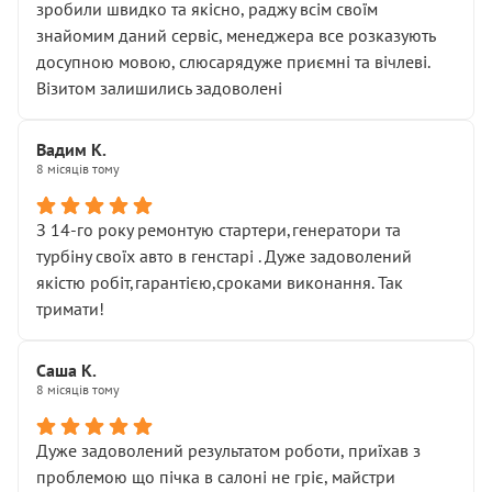
зробили швидко та якісно, раджу всім своїм
знайомим даний сервіс, менеджера все розказують
досупною мовою, слюсарядуже приємні та вічлеві.
Візитом залишились задоволені
Вадим К.
8 місяців тому
З 14-го року ремонтую стартери,генератори та
турбіну своїх авто в генстарі . Дуже задоволений
якістю робіт,гарантією,сроками виконання. Так
тримати!
Саша К.
8 місяців тому
Дуже задоволений результатом роботи, приїхав з
проблемою що пічка в салоні не гріє, майстри