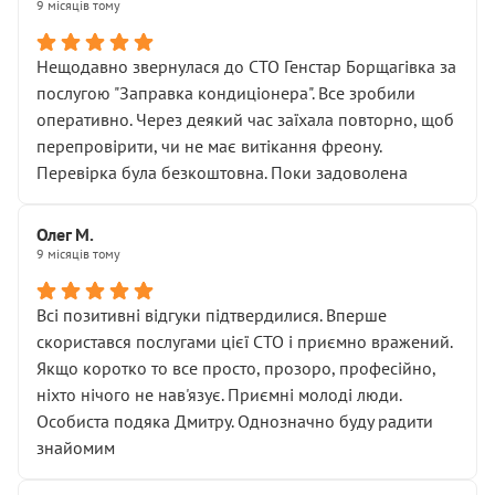
9 місяців тому
Нещодавно звернулася до СТО Генстар Борщагівка за
послугою "Заправка кондиціонера". Все зробили
оперативно. Через деякий час заїхала повторно, щоб
перепровірити, чи не має витікання фреону.
Перевірка була безкоштовна. Поки задоволена
Олег М.
9 місяців тому
Всі позитивні відгуки підтвердилися. Вперше
скористався послугами цієї СТО і приємно вражений.
Якщо коротко то все просто, прозоро, професійно,
ніхто нічого не нав'язує. Приємні молоді люди.
Особиста подяка Дмитру. Однозначно буду радити
знайомим