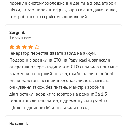
промили систему охолодження двигуна з радіатором
пічки, та замінили антифриз, зараз в авто дуже тепло,
тож роботою та сервісом задоволений
Sergii B.
8 місяців тому
Генератор перестав давати заряд на аккум.
Подзвонив зранку на СТО на Радунській, записали
оперативно через годину вже. СТО справило приємне
враження на перший погляд, охайні та чисті робочі
місця майстрів, чемний персонал, чистота, кімната
очікування також без питань. Майстри зробили
діагностику і вердікт генератор на ремонт. За 1,5
години зняли генератор, відремонтували (заміна
щіток і підшипників) и поставили назад.
Наталія Г.