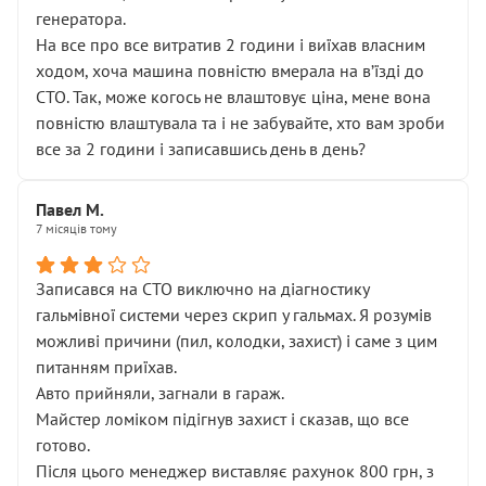
генератора.
На все про все витратив 2 години і виїхав власним
ходом, хоча машина повністю вмерала на вʼїзді до
СТО. Так, може когось не влаштовує ціна, мене вона
повністю влаштувала та і не забувайте, хто вам зроби
все за 2 години і записавшись день в день?
Павел М.
7 місяців тому
Записався на СТО виключно на діагностику
гальмівної системи через скрип у гальмах. Я розумів
можливі причини (пил, колодки, захист) і саме з цим
питанням приїхав.
Авто прийняли, загнали в гараж.
Майстер ломіком підігнув захист і сказав, що все
готово.
Після цього менеджер виставляє рахунок 800 грн, з