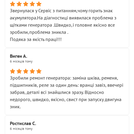
Звернулася у Сервіс з питанням,чому горить знак
акумулятора.На діагностиці виявилася проблема з
щітками генератора .Швидко,і головне якісно все
зробили,проблема зникла .
Подяка за якість праці!!!
Виген А.
6 місяців тому
Зробили ремонт генератора: заміна шківа, ременя,
підшипників, реле за один день: вранці завіз, ввечері
забрав, деталі всі знайшлися зразу. Відносно
недорого, швидко, якісно, свист при запуску двигуна
зник.
Ростислав С.
6 місяців тому