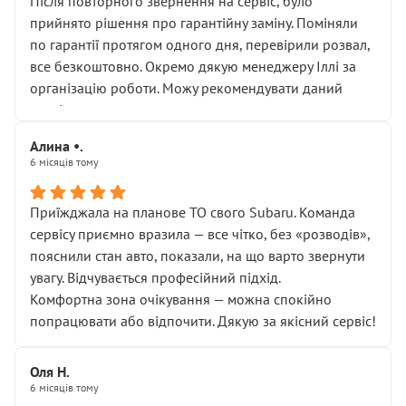
Після повторного звернення на сервіс, було
прийнято рішення про гарантійну заміну. Поміняли
по гарантії протягом одного дня, перевірили розвал,
все безкоштовно. Окремо дякую менеджеру Іллі за
організацію роботи. Можу рекомендувати даний
сервіс.
Алина •.
6 місяців тому
Приїжджала на планове ТО свого Subaru. Команда
сервісу приємно вразила — все чітко, без «розводів»,
пояснили стан авто, показали, на що варто звернути
увагу. Відчувається професійний підхід.
Комфортна зона очікування — можна спокійно
попрацювати або відпочити. Дякую за якісний сервіс!
Оля Н.
6 місяців тому