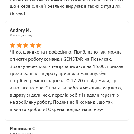
мені заявили, що бачок гальмівної рідини потрібно
що є сервіс, який реально виручає в таких ситуаціях.
міняти разом із головним гальмівним циліндром у
Дякую!
зборі.
Для людини, яка хоча б трохи розуміється на техніці,
Andrey M.
це звучить як мінімум непрофесійно, а як максимум —
8 місяців тому
спроба продати дорогий вузол замість елементарних
ущільнювачів.
Чітко, швидко та професійно! Приблизно так, можна
Що прикро — це не перший мій візит. Раніше міняв у
описати роботу команди GENSTAR на Позняках.
вас стартер, і тоді сервіс наче справив хороше
Зранку через колл-центр записався на 15:00, приїхав
враження. Але згодом знайшов декілька гайок під
трохи раніше і відразу прийняли машину: був
лобовим склом. Мені пояснили, що це “старі гайки, які
потрібен ремонт стартера. О 17:20 повідомили, що
відкручували”, і попросили не хвилюватися. ( надіюсь
авто вже готово. Оплата за роботу можлива карткою,
новий власник, не застяг в полі))
відразу видали чек, перелік робіт і надали гарантію
Але після нинішнього візиту такі дрібниці вже не
на зроблену роботу. Подяка всій команді, що так
здаються дрібницями.
швидко зробили! Окрема подяка майстеру-
Я — клієнт, який працює на довірі, і саме її цей сервіс
приймальнику Олександру: всі чітко та по суті.
серйозно підірвав.
Молодці! Однозначно буду радити своїм знайомим
Хотілося б більше:
Ростислав С.
звертатися до цього автосервісу.
8 місяців тому