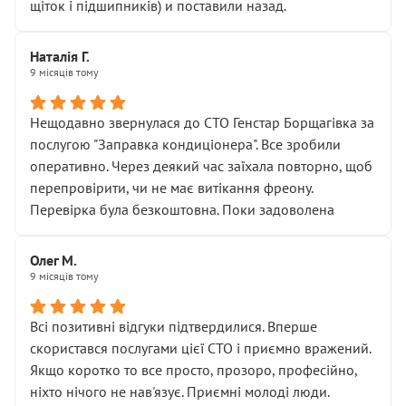
щіток і підшипників) и поставили назад.
Наталія Г.
9 місяців тому
Нещодавно звернулася до СТО Генстар Борщагівка за
послугою "Заправка кондиціонера". Все зробили
оперативно. Через деякий час заїхала повторно, щоб
перепровірити, чи не має витікання фреону.
Перевірка була безкоштовна. Поки задоволена
Олег М.
9 місяців тому
Всі позитивні відгуки підтвердилися. Вперше
скористався послугами цієї СТО і приємно вражений.
Якщо коротко то все просто, прозоро, професійно,
ніхто нічого не нав'язує. Приємні молоді люди.