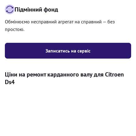
Підмінний фонд
Обмінюємо несправний агрегат на справний — без
простою.
Записатись на сервіс
Ціни на ремонт карданного валу для Citroen
Ds4
Послуга
Ціна
Карданний вал
Діагностика карданного валу на авто (
500