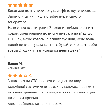
Виконали повну перевірку та дефіктовку генератора.
Замінили щітки і інші потрібні вузли самого
генератора.
На все про все витратив 2 години і виїхав власним
ходом, хоча машина повністю вмерала на вʼїзді до
СТО. Так, може когось не влаштовує ціна, мене вона
повністю влаштувала та і не забувайте, хто вам зроби
все за 2 години і записавшись день в день?
Павел М.
7 місяців тому
Записався на СТО виключно на діагностику
гальмівної системи через скрип у гальмах. Я розумів
можливі причини (пил, колодки, захист) і саме з цим
питанням приїхав.
Авто прийняли, загнали в гараж.