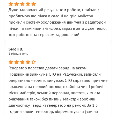
Дуже задоволений результатом роботи, приїхав з
проблемою що пічка в салоні не гріє, майстри
промили систему охолодження двигуна з радіатором
пічки, та замінили антифриз, зараз в авто дуже тепло,
тож роботою та сервісом задоволений
Sergii B.
8 місяців тому
Генератор перестав давати заряд на аккум.
Подзвонив зранку на СТО на Радунській, записали
оперативно через годину вже. СТО справило приємне
враження на перший погляд, охайні та чисті робочі
місця майстрів, чемний персонал, чистота, кімната
очікування також без питань. Майстри зробили
діагностику і вердікт генератор на ремонт. За 1,5
години зняли генератор, відремонтували (заміна