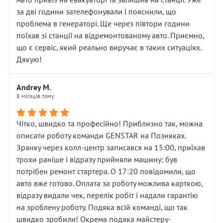
чіткого пояснення
за дві години зателефонували і пояснили, що
( ну все зняли та доробили) дякую!
проблема в генераторі. Ще через півтори години
Окремий момент, який виглядає абсурдно:
поїхав зі станції на відремонтованому авто. Приємно,
мені заявили, що бачок гальмівної рідини потрібно
що є сервіс, який реально виручає в таких ситуаціях.
міняти разом із головним гальмівним циліндром у
Дякую!
зборі.
Для людини, яка хоча б трохи розуміється на техніці,
Andrey M.
це звучить як мінімум непрофесійно, а як максимум —
8 місяців тому
спроба продати дорогий вузол замість елементарних
ущільнювачів.
Чітко, швидко та професійно! Приблизно так, можна
Що прикро — це не перший мій візит. Раніше міняв у
описати роботу команди GENSTAR на Позняках.
вас стартер, і тоді сервіс наче справив хороше
Зранку через колл-центр записався на 15:00, приїхав
враження. Але згодом знайшов декілька гайок під
трохи раніше і відразу прийняли машину: був
лобовим склом. Мені пояснили, що це “старі гайки, які
потрібен ремонт стартера. О 17:20 повідомили, що
відкручували”, і попросили не хвилюватися. ( надіюсь
авто вже готово. Оплата за роботу можлива карткою,
новий власник, не застяг в полі))
відразу видали чек, перелік робіт і надали гарантію
Але після нинішнього візиту такі дрібниці вже не
на зроблену роботу. Подяка всій команді, що так
здаються дрібницями.
швидко зробили! Окрема подяка майстеру-