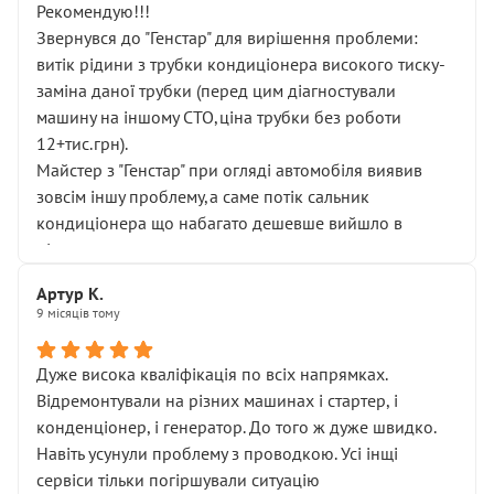
Рекомендую!!!
Звернувся до "Генстар" для вирішення проблеми:
витік рідини з трубки кондиціонера високого тиску-
заміна даної трубки (перед цим діагностували
машину на іншому СТО,ціна трубки без роботи
12+тис.грн).
Майстер з "Генстар" при огляді автомобіля виявив
зовсім іншу проблему,а саме потік сальник
кондиціонера що набагато дешевше вийшло в
підсумку.
Дуже дякую за швидкий і професійний ремонт!
Артур К.
9 місяців тому
Дуже висока кваліфікація по всіх напрямках.
Відремонтували на різних машинах і стартер, і
конденціонер, і генератор. До того ж дуже швидко.
Навіть усунули проблему з проводкою. Усі інщі
сервіси тільки погіршували ситуацію