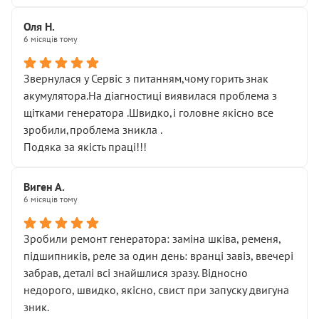
Оля Н.
6 місяців тому
Звернулася у Сервіс з питанням,чому горить знак
акумулятора.На діагностиці виявилася проблема з
щітками генератора .Швидко,і головне якісно все
зробили,проблема зникла .
Подяка за якість праці!!!
Виген А.
6 місяців тому
Зробили ремонт генератора: заміна шківа, ременя,
підшипників, реле за один день: вранці завіз, ввечері
забрав, деталі всі знайшлися зразу. Відносно
недорого, швидко, якісно, свист при запуску двигуна
зник.