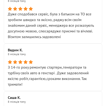
8 місяців тому
Дуже сподобався сервіс, була з батьком на ТО все
зробили швидко та якісно, раджу всім своїм
знайомим даний сервіс, менеджера все розказують
досупною мовою, слюсарядуже приємні та вічлеві.
Візитом залишились задоволені
Вадим К.
8 місяців тому
З 14-го року ремонтую стартери,генератори та
турбіну своїх авто в генстарі . Дуже задоволений
якістю робіт,гарантією,сроками виконання. Так
тримати!
Саша К.
8 місяців тому