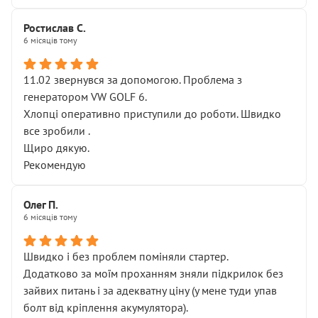
Ростислав С.
6 місяців тому
11.02 звернувся за допомогою. Проблема з
генератором VW GOLF 6.
Хлопці оперативно приступили до роботи. Швидко
все зробили .
Щиро дякую.
Рекомендую
Олег П.
6 місяців тому
Швидко і без проблем поміняли стартер.
Додатково за моїм проханням зняли підкрилок без
зайвих питань і за адекватну ціну (у мене туди упав
болт від кріплення акумулятора).