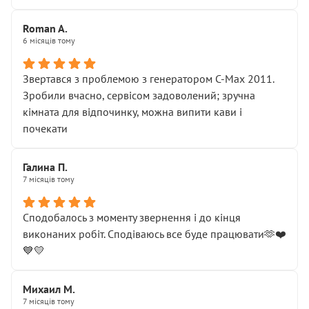
Roman A.
6 місяців тому
Звертався з проблемою з генератором C-Max 2011.
Зробили вчасно, сервісом задоволений; зручна
кімната для відпочинку, можна випити кави і
почекати
Галина П.
7 місяців тому
Сподобалось з моменту звернення і до кінця
виконаних робіт. Сподіваюсь все буде працювати🫶❤️
💙💛
Михаил М.
7 місяців тому