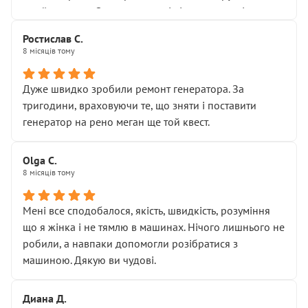
Я — клієнт, який працює на довірі, і саме її цей сервіс
приймальнику Олександру: всі чітко та по суті.
серйозно підірвав.
Молодці! Однозначно буду радити своїм знайомим
Хотілося б більше:
Ростислав С.
звертатися до цього автосервісу.
8 місяців тому
• належної уваги до авто
• прозорості в роботах і рахунках
• реальної діагностики, а не формального
Дуже швидко зробили ремонт генератора. За
“подивились і поїхав”
тригодини, враховуючи те, що зняти і поставити
На жаль, складається враження, що сервіс працює не
генератор на рено меган ще той квест.
на якість, а “аби швидше і дорожче”. Саме це і псує
загальне враження та бажання повертатися.
Olga С.
Стосовно комунікації - все добре
8 місяців тому
Мені все сподобалося, якість, швидкість, розуміння
що я жінка і не тямлю в машинах. Нічого лишнього не
робили, а навпаки допомогли розібратися з
машиною. Дякую ви чудові.
Диана Д.