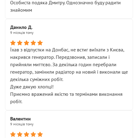
Особиста подяка Дмитру. Однозначно буду радити
знайомим
Данило Д.
9 місяців тому
Їхав з відпустки на Донбас, не встиг виїхати з Києва,
накрився генератор. Передзвонив, записали і
прийняли миттєво. За декілька годин перебрали
генератор, замінили радіатор на новий і виконали ще
декілька суміжних робіт.
Дуже дякую хлопці!
Приємно вражений якістю та термінами виконання
робіт.
Валентин
9 місяців тому