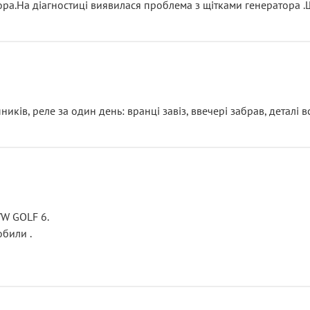
тора.На діагностиці виявилася проблема з щітками генератора 
ків, реле за один день: вранці завіз, ввечері забрав, деталі в
VW GOLF 6.
били .