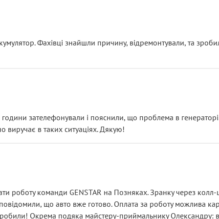
ояснення
кумулятор. Фахівці знайшли причину, відремонтували, та зроби
 разом із головним гальмівним циліндром у зборі.
звучить як мінімум непрофесійно, а як максимум — спроба прод
тартер, і тоді сервіс наче справив хороше враження. Але згодо
и не хвилюватися. ( надіюсь новий власник, не застяг в полі))
я дрібницями.
йозно підірвав.
ві години зателефонували і пояснили, що проблема в генераторі.
о виручає в таких ситуаціях. Дякую!
їхав”
ість, а “аби швидше і дорожче”. Саме це і псує загальне вражен
ти роботу команди GENSTAR на Позняках. Зранку через колл-це
овідомили, що авто вже готово. Оплата за роботу можлива карт
зробили! Окрема подяка майстеру-приймальнику Олександру: всі