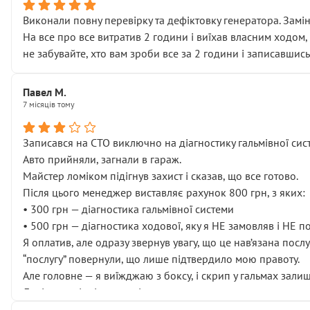
Виконали повну перевірку та дефіктовку генератора. Замін
На все про все витратив 2 години і виїхав власним ходом,
не забувайте, хто вам зроби все за 2 години і записавшись
Павел М.
7 місяців тому
Записався на СТО виключно на діагностику гальмівної сист
Авто прийняли, загнали в гараж.
Майстер ломіком підігнув захист і сказав, що все готово.
Після цього менеджер виставляє рахунок 800 грн, з яких:
• 300 грн — діагностика гальмівної системи
• 500 грн — діагностика ходової, яку я НЕ замовляв і НЕ 
Я оплатив, але одразу звернув увагу, що це нав’язана посл
“послугу” повернули, що лише підтвердило мою правоту.
Але головне — я виїжджаю з боксу, і скрип у гальмах залиш
Далі ситуація тільки погіршилась:
• сказали, що тепер “потрібно знімати колеса”