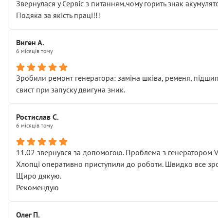
Звернулася у Сервіс з питанням,чому горить знак акумуля
Подяка за якість праці!!!
Виген А.
6 місяців тому
Зробили ремонт генератора: заміна шківа, ременя, підшипни
свист при запуску двигуна зник.
Ростислав С.
6 місяців тому
11.02 звернувся за допомогою. Проблема з генератором 
Хлопці оперативно приступили до роботи. Швидко все зро
Щиро дякую.
Рекомендую
Олег П.