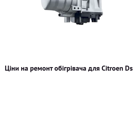
Ціни на ремонт обігрівача для Citroen D
Послуга
Автономний обігрівач
Безкоштовний розрахунок ціни установки автономного об