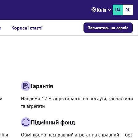
Київ
UA
RU
и
Корисні статті
Записатись на сервіс
Гарантія
ри
Надаємо 12 місяців гарантії на послуги, запчастини
та агрегати
Підмінний фонд
міни
Обмінюємо несправний агрегат на справний — без