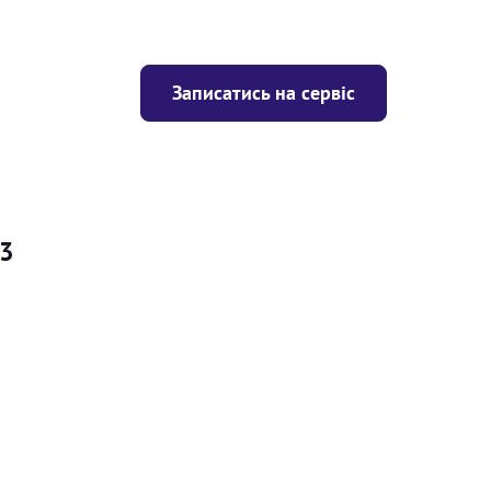
Записатись на сервіс
s3
Ціна
ігрівача
Безкоштовно