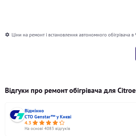
Встановлення повітряного автономного опалювача
Встановлення рідинного автономного опалювача
Ціни на ремонт і встановлення автономного обігрівача в
Відгуки про ремонт обігрівача для Citro
Відмінно
СТО Genstar™ у Києві
4.3
На основі 4083 відгуків