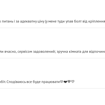
итань і за адекватну ціну (у мене туди упав болт від кріплення
и вчасно, сервісом задоволений; зручна кімната для відпочинк
обіт. Сподіваюсь все буде працювати🫶❤️💙💛