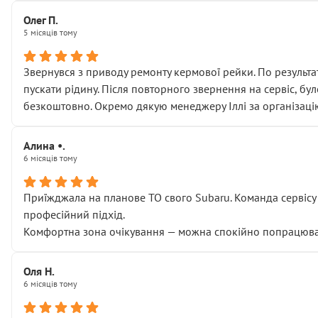
Олег П.
5 місяців тому
Звернувся з приводу ремонту кермової рейки. По результат
пускати рідину. Після повторного звернення на сервіс, бу
безкоштовно. Окремо дякую менеджеру Іллі за організаці
Алина •.
6 місяців тому
Приїжджала на планове ТО свого Subaru. Команда сервісу п
професійний підхід.
Комфортна зона очікування — можна спокійно попрацювати
Оля Н.
6 місяців тому