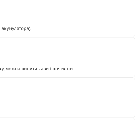
 акумулятора).
у, можна випити кави і почекати