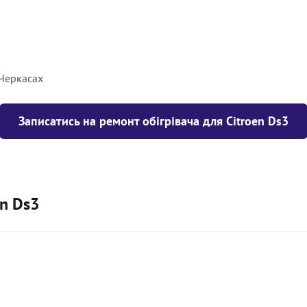
8000
грн
10000
грн
 Черкасах
Записатись на ремонт обігрівача для Citroen Ds3
en Ds3