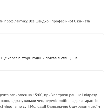
ли профілактику. Все швидко і професійно! Є кімната
ати дорогий вузол замість елементарних ущільнювачів.
м знайшов декілька гайок під лобовим склом. Мені
 Ще через півтори години поїхав зі станції на
ня та бажання повертатися.
нтр записався на 15:00, приїхав трохи раніше і відразу
кою, відразу видали чек, перелік робіт і надали гарантію
 чітко та по суті. Молодці! Однозначно буду радити своїм