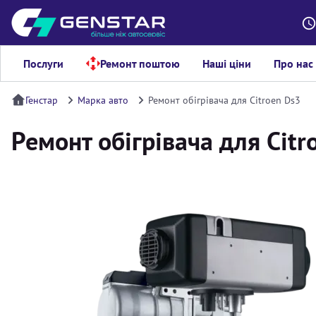
Послуги
Ремонт поштою
Наші ціни
Про нас
Генстар
Марка авто
Ремонт обігрівача для Citroen Ds3
Ремонт обігрівача для Citr