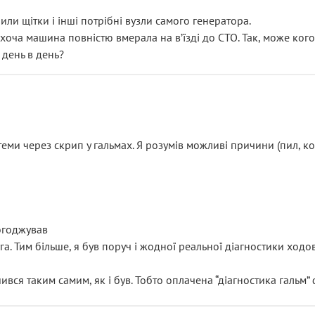
или щітки і інші потрібні вузли самого генератора.
 хоча машина повністю вмерала на вʼїзді до СТО. Так, може кого
 день в день?
еми через скрип у гальмах. Я розумів можливі причини (пил, кол
погоджував
уга. Тим більше, я був поруч і жодної реальної діагностики ход
ився таким самим, як і був. Тобто оплачена “діагностика гальм”