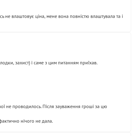
сь не влаштовує ціна, мене вона повністю влаштувала та і
одки, захист) і саме з цим питанням приїхав.
ової не проводилось. Після зауваження гроші за цю
 фактично нічого не дала.