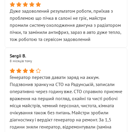
Дуже задоволений результатом роботи, приїхав з
проблемою що пічка в салоні не гріє, майстри
промили систему охолодження двигуна з радіатором
пічки, та замінили антифриз, зараз в авто дуже тепло,
тож роботою та сервісом задоволений
Sergii B.
8 місяців тому
Генератор перестав давати заряд на аккум.
Подзвонив зранку на СТО на Радунській, записали
оперативно через годину вже. СТО справило приємне
враження на перший погляд, охайні та чисті робочі
місця майстрів, чемний персонал, чистота, кімната
очікування також без питань. Майстри зробили
діагностику і вердікт генератор на ремонт. За 1,5
години зняли генератор, відремонтували (заміна