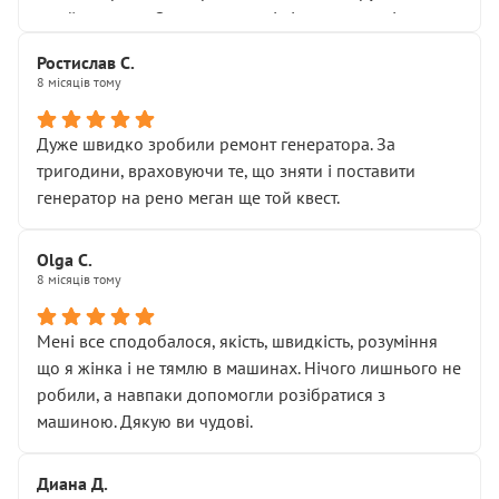
Я — клієнт, який працює на довірі, і саме її цей сервіс
приймальнику Олександру: всі чітко та по суті.
серйозно підірвав.
Молодці! Однозначно буду радити своїм знайомим
Хотілося б більше:
Ростислав С.
звертатися до цього автосервісу.
8 місяців тому
• належної уваги до авто
• прозорості в роботах і рахунках
• реальної діагностики, а не формального
Дуже швидко зробили ремонт генератора. За
“подивились і поїхав”
тригодини, враховуючи те, що зняти і поставити
На жаль, складається враження, що сервіс працює не
генератор на рено меган ще той квест.
на якість, а “аби швидше і дорожче”. Саме це і псує
загальне враження та бажання повертатися.
Olga С.
Стосовно комунікації - все добре
8 місяців тому
Мені все сподобалося, якість, швидкість, розуміння
що я жінка і не тямлю в машинах. Нічого лишнього не
робили, а навпаки допомогли розібратися з
машиною. Дякую ви чудові.
Диана Д.