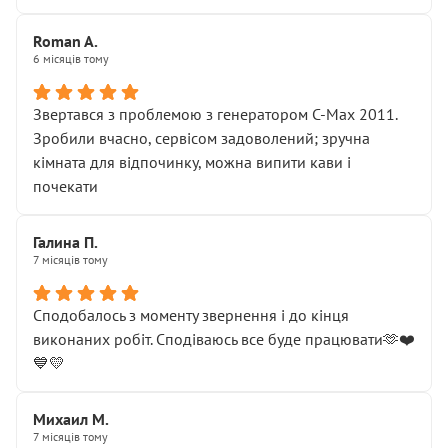
Roman A.
6 місяців тому
Звертався з проблемою з генератором C-Max 2011.
Зробили вчасно, сервісом задоволений; зручна
кімната для відпочинку, можна випити кави і
почекати
Галина П.
7 місяців тому
Сподобалось з моменту звернення і до кінця
виконаних робіт. Сподіваюсь все буде працювати🫶❤️
💙💛
Михаил М.
7 місяців тому