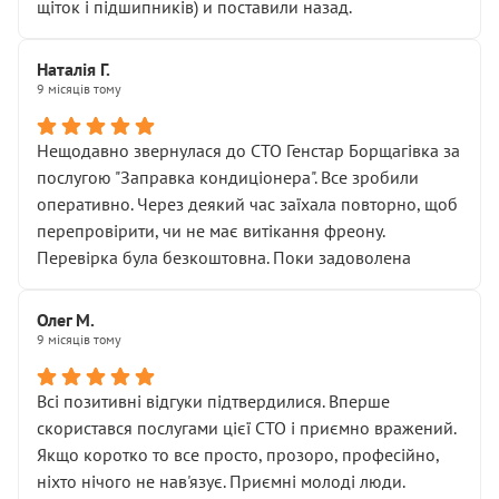
щіток і підшипників) и поставили назад.
Наталія Г.
9 місяців тому
Нещодавно звернулася до СТО Генстар Борщагівка за
послугою "Заправка кондиціонера". Все зробили
оперативно. Через деякий час заїхала повторно, щоб
перепровірити, чи не має витікання фреону.
Перевірка була безкоштовна. Поки задоволена
Олег М.
9 місяців тому
Всі позитивні відгуки підтвердилися. Вперше
скористався послугами цієї СТО і приємно вражений.
Якщо коротко то все просто, прозоро, професійно,
ніхто нічого не нав'язує. Приємні молоді люди.