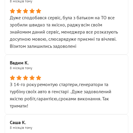
8 місяців тому
Дуже сподобався сервіс, була з батьком на ТО все
зробили швидко та якісно, раджу всім своїм
знайомим даний сервіс, менеджера все розказують
досупною мовою, слюсарядуже приємні та вічлеві.
Візитом залишились задоволені
Вадим К.
8 місяців тому
З 14-го року ремонтую стартери,генератори та
турбіну своїх авто в генстарі . Дуже задоволений
якістю робіт,гарантією,сроками виконання. Так
тримати!
Саша К.
8 місяців тому