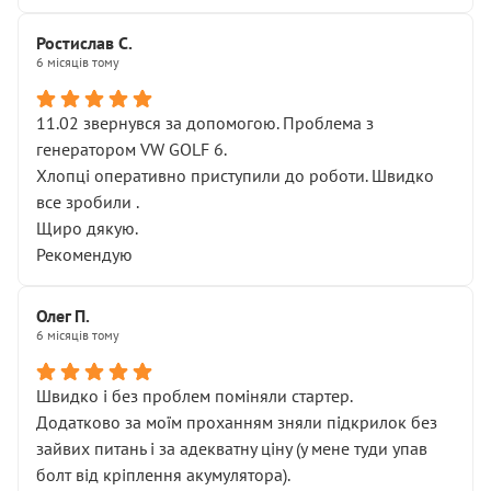
Ростислав С.
6 місяців тому
11.02 звернувся за допомогою. Проблема з
генератором VW GOLF 6.
Хлопці оперативно приступили до роботи. Швидко
все зробили .
Щиро дякую.
Рекомендую
Олег П.
6 місяців тому
Швидко і без проблем поміняли стартер.
Додатково за моїм проханням зняли підкрилок без
зайвих питань і за адекватну ціну (у мене туди упав
болт від кріплення акумулятора).