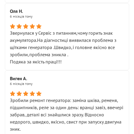
Оля Н.
6 місяців тому
Звернулася у Сервіс з питанням,чому горить знак
акумулятора.На діагностиці виявилася проблема з
щітками генератора .Швидко,і головне якісно все
зробили,проблема зникла .
Подяка за якість праці!!!
Виген А.
6 місяців тому
Зробили ремонт генератора: заміна шківа, ременя,
підшипників, реле за один день: вранці завіз, ввечері
забрав, деталі всі знайшлися зразу. Відносно
недорого, швидко, якісно, свист при запуску двигуна
зник.