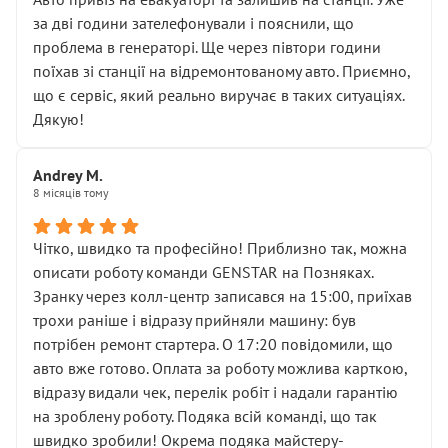
чіткого пояснення
за дві години зателефонували і пояснили, що
( ну все зняли та доробили) дякую!
проблема в генераторі. Ще через півтори години
Окремий момент, який виглядає абсурдно:
поїхав зі станції на відремонтованому авто. Приємно,
мені заявили, що бачок гальмівної рідини потрібно
що є сервіс, який реально виручає в таких ситуаціях.
міняти разом із головним гальмівним циліндром у
Дякую!
зборі.
Для людини, яка хоча б трохи розуміється на техніці,
Andrey M.
це звучить як мінімум непрофесійно, а як максимум —
8 місяців тому
спроба продати дорогий вузол замість елементарних
ущільнювачів.
Чітко, швидко та професійно! Приблизно так, можна
Що прикро — це не перший мій візит. Раніше міняв у
описати роботу команди GENSTAR на Позняках.
вас стартер, і тоді сервіс наче справив хороше
Зранку через колл-центр записався на 15:00, приїхав
враження. Але згодом знайшов декілька гайок під
трохи раніше і відразу прийняли машину: був
лобовим склом. Мені пояснили, що це “старі гайки, які
потрібен ремонт стартера. О 17:20 повідомили, що
відкручували”, і попросили не хвилюватися. ( надіюсь
авто вже готово. Оплата за роботу можлива карткою,
новий власник, не застяг в полі))
відразу видали чек, перелік робіт і надали гарантію
Але після нинішнього візиту такі дрібниці вже не
на зроблену роботу. Подяка всій команді, що так
здаються дрібницями.
швидко зробили! Окрема подяка майстеру-