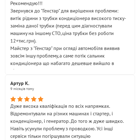
Рекомендую!!!
Звернувся до "Генстар" для вирішення проблеми:
витік рідини з трубки кондиціонера високого тиску-
заміна даної трубки (перед цим діагностували
машину на іншому СТО,ціна трубки без роботи
12+тис.грн).
Майстер з "Генстар" при огляді автомобіля виявив
зовсім іншу проблему,а саме потік сальник
кондиціонера що набагато дешевше вийшло в
підсумку.
Дуже дякую за швидкий і професійний ремонт!
Артур К.
9 місяців тому
Дуже висока кваліфікація по всіх напрямках.
Відремонтували на різних машинах і стартер, і
конденціонер, і генератор. До того ж дуже швидко.
Навіть усунули проблему з проводкою. Усі інщі
сервіси тільки погіршували ситуацію