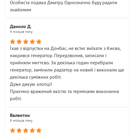
Особиста подяка Дмитру. Однозначно буду радити
знайомим
Данило Д.
9 місяців тому
Їхав з відпустки на Донбас, не встиг виїхати з Києва,
накрився генератор. Передзвонив, записали і
прийняли миттєво. За декілька годин перебрали
генератор, замінили радіатор на новий і виконали ще
декілька суміжних робіт.
Дуже дякую хлопці!
Приємно вражений якістю та термінами виконання
робіт.
Валентин
9 місяців тому