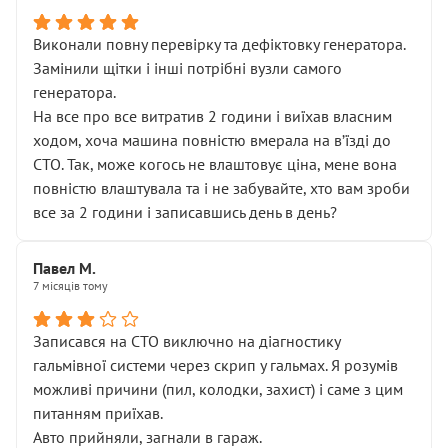
Виконали повну перевірку та дефіктовку генератора.
Замінили щітки і інші потрібні вузли самого
генератора.
На все про все витратив 2 години і виїхав власним
ходом, хоча машина повністю вмерала на вʼїзді до
СТО. Так, може когось не влаштовує ціна, мене вона
повністю влаштувала та і не забувайте, хто вам зроби
все за 2 години і записавшись день в день?
Павел М.
7 місяців тому
Записався на СТО виключно на діагностику
гальмівної системи через скрип у гальмах. Я розумів
можливі причини (пил, колодки, захист) і саме з цим
питанням приїхав.
Авто прийняли, загнали в гараж.