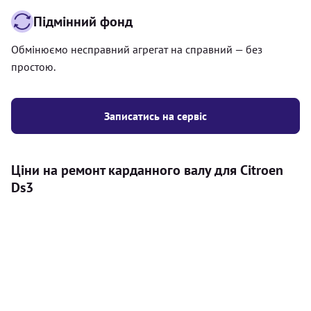
Підмінний фонд
Обмінюємо несправний агрегат на справний — без
простою.
Записатись на сервіс
Ціни на ремонт карданного валу для Citroen
Ds3
Послуга
Ціна
Карданний вал
Діагностика карданного валу на авто (
500