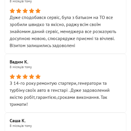
8 місяців тому
Дуже сподобався сервіс, була з батьком на ТО все
зробили швидко та якісно, раджу всім своїм
знайомим даний сервіс, менеджера все розказують
досупною мовою, слюсарядуже приємні та вічлеві.
Візитом залишились задоволені
Вадим К.
8 місяців тому
З 14-го року ремонтую стартери,генератори та
турбіну своїх авто в генстарі . Дуже задоволений
якістю робіт,гарантією,сроками виконання. Так
тримати!
Саша К.
8 місяців тому