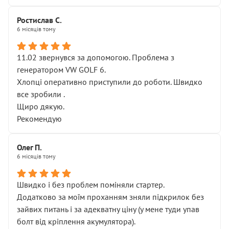
Ростислав С.
6 місяців тому
11.02 звернувся за допомогою. Проблема з
генератором VW GOLF 6.
Хлопці оперативно приступили до роботи. Швидко
все зробили .
Щиро дякую.
Рекомендую
Олег П.
6 місяців тому
Швидко і без проблем поміняли стартер.
Додатково за моїм проханням зняли підкрилок без
зайвих питань і за адекватну ціну (у мене туди упав
болт від кріплення акумулятора).