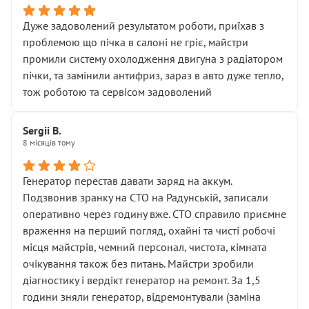
Дуже задоволений результатом роботи, приїхав з
проблемою що пічка в салоні не гріє, майстри
промили систему охолодження двигуна з радіатором
пічки, та замінили антифриз, зараз в авто дуже тепло,
тож роботою та сервісом задоволений
Sergii B.
8 місяців тому
Генератор перестав давати заряд на аккум.
Подзвонив зранку на СТО на Радунській, записали
оперативно через годину вже. СТО справило приємне
враження на перший погляд, охайні та чисті робочі
місця майстрів, чемний персонал, чистота, кімната
очікування також без питань. Майстри зробили
діагностику і вердікт генератор на ремонт. За 1,5
години зняли генератор, відремонтували (заміна