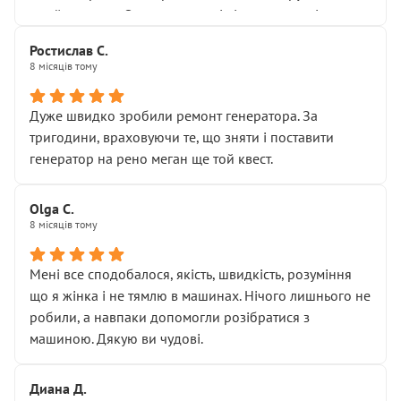
Я — клієнт, який працює на довірі, і саме її цей сервіс
приймальнику Олександру: всі чітко та по суті.
серйозно підірвав.
Молодці! Однозначно буду радити своїм знайомим
Хотілося б більше:
Ростислав С.
звертатися до цього автосервісу.
8 місяців тому
• належної уваги до авто
• прозорості в роботах і рахунках
• реальної діагностики, а не формального
Дуже швидко зробили ремонт генератора. За
“подивились і поїхав”
тригодини, враховуючи те, що зняти і поставити
На жаль, складається враження, що сервіс працює не
генератор на рено меган ще той квест.
на якість, а “аби швидше і дорожче”. Саме це і псує
загальне враження та бажання повертатися.
Olga С.
Стосовно комунікації - все добре
8 місяців тому
Мені все сподобалося, якість, швидкість, розуміння
що я жінка і не тямлю в машинах. Нічого лишнього не
робили, а навпаки допомогли розібратися з
машиною. Дякую ви чудові.
Диана Д.