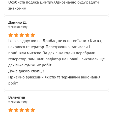
Особиста подяка Дмитру. Однозначно буду радити
знайомим
Данило Д.
9 місяців тому
Їхав з відпустки на Донбас, не встиг виїхати з Києва,
накрився генератор. Передзвонив, записали і
прийняли миттєво. За декілька годин перебрали
генератор, замінили радіатор на новий і виконали ще
декілька суміжних робіт.
Дуже дякую хлопці!
Приємно вражений якістю та термінами виконання
робіт.
Валентин
9 місяців тому