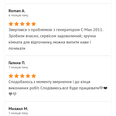
Roman A.
6 місяців тому
Звертався з проблемою з генератором C-Max 2011.
Зробили вчасно, сервісом задоволений; зручна
кімната для відпочинку, можна випити кави і
почекати
Галина П.
7 місяців тому
Сподобалось з моменту звернення і до кінця
виконаних робіт. Сподіваюсь все буде працювати🫶❤️
💙💛
Михаил М.
7 місяців тому