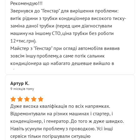
Рекомендую!!!
Звернувся до "Генстар" для вирішення проблеми:
витік рідини з трубки кондиціонера високого тиску-
заміна даної трубки (перед цим діагностували
машину на іншому СТО,ціна трубки без роботи
12+тис.грн).
Майстер з "Генстар" при огляді автомобіля виявив
зовсім іншу проблему,а саме потік сальник
кондиціонера що набагато дешевше вийшло в
підсумку.
Дуже дякую за швидкий і професійний ремонт!
Артур К.
9 місяців тому
Дуже висока кваліфікація по всіх напрямках.
Відремонтували на різних машинах і стартер, і
конденціонер, і генератор. До того ж дуже швидко.
Навіть усунули проблему з проводкою. Усі інщі
сервіси тільки погіршували ситуацію