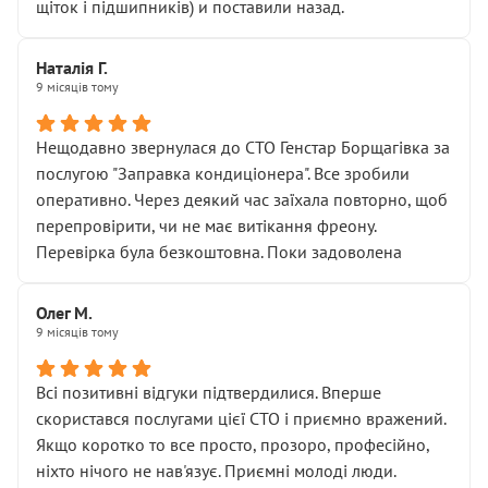
щіток і підшипників) и поставили назад.
Наталія Г.
9 місяців тому
Нещодавно звернулася до СТО Генстар Борщагівка за
послугою "Заправка кондиціонера". Все зробили
оперативно. Через деякий час заїхала повторно, щоб
перепровірити, чи не має витікання фреону.
Перевірка була безкоштовна. Поки задоволена
Олег М.
9 місяців тому
Всі позитивні відгуки підтвердилися. Вперше
скористався послугами цієї СТО і приємно вражений.
Якщо коротко то все просто, прозоро, професійно,
ніхто нічого не нав'язує. Приємні молоді люди.