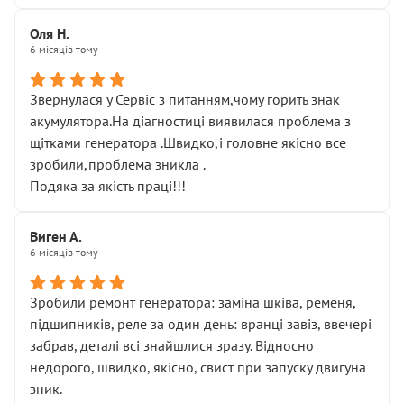
Оля Н.
6 місяців тому
Звернулася у Сервіс з питанням,чому горить знак
акумулятора.На діагностиці виявилася проблема з
щітками генератора .Швидко,і головне якісно все
зробили,проблема зникла .
Подяка за якість праці!!!
Виген А.
6 місяців тому
Зробили ремонт генератора: заміна шківа, ременя,
підшипників, реле за один день: вранці завіз, ввечері
забрав, деталі всі знайшлися зразу. Відносно
недорого, швидко, якісно, свист при запуску двигуна
зник.