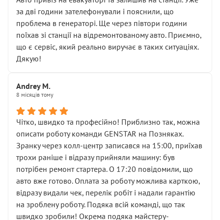
чіткого пояснення
за дві години зателефонували і пояснили, що
( ну все зняли та доробили) дякую!
проблема в генераторі. Ще через півтори години
Окремий момент, який виглядає абсурдно:
поїхав зі станції на відремонтованому авто. Приємно,
мені заявили, що бачок гальмівної рідини потрібно
що є сервіс, який реально виручає в таких ситуаціях.
міняти разом із головним гальмівним циліндром у
Дякую!
зборі.
Для людини, яка хоча б трохи розуміється на техніці,
Andrey M.
це звучить як мінімум непрофесійно, а як максимум —
8 місяців тому
спроба продати дорогий вузол замість елементарних
ущільнювачів.
Чітко, швидко та професійно! Приблизно так, можна
Що прикро — це не перший мій візит. Раніше міняв у
описати роботу команди GENSTAR на Позняках.
вас стартер, і тоді сервіс наче справив хороше
Зранку через колл-центр записався на 15:00, приїхав
враження. Але згодом знайшов декілька гайок під
трохи раніше і відразу прийняли машину: був
лобовим склом. Мені пояснили, що це “старі гайки, які
потрібен ремонт стартера. О 17:20 повідомили, що
відкручували”, і попросили не хвилюватися. ( надіюсь
авто вже готово. Оплата за роботу можлива карткою,
новий власник, не застяг в полі))
відразу видали чек, перелік робіт і надали гарантію
Але після нинішнього візиту такі дрібниці вже не
на зроблену роботу. Подяка всій команді, що так
здаються дрібницями.
швидко зробили! Окрема подяка майстеру-