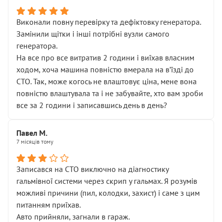
Виконали повну перевірку та дефіктовку генератора.
Замінили щітки і інші потрібні вузли самого
генератора.
На все про все витратив 2 години і виїхав власним
ходом, хоча машина повністю вмерала на вʼїзді до
СТО. Так, може когось не влаштовує ціна, мене вона
повністю влаштувала та і не забувайте, хто вам зроби
все за 2 години і записавшись день в день?
Павел М.
7 місяців тому
Записався на СТО виключно на діагностику
гальмівної системи через скрип у гальмах. Я розумів
можливі причини (пил, колодки, захист) і саме з цим
питанням приїхав.
Авто прийняли, загнали в гараж.