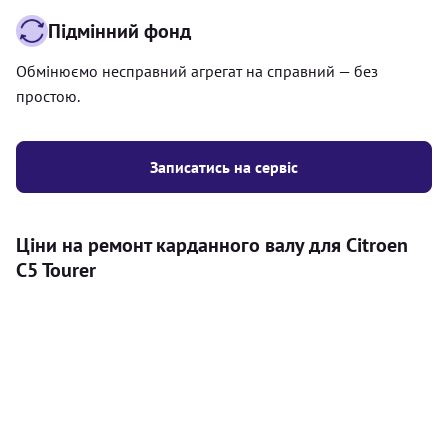
Підмінний фонд
Обмінюємо несправний агрегат на справний — без
простою.
Записатись на сервіс
Ціни на ремонт карданного валу для Citroen
C5 Tourer
Послуга
Ціна
Карданний вал
Діагностика карданного валу на авто (
500