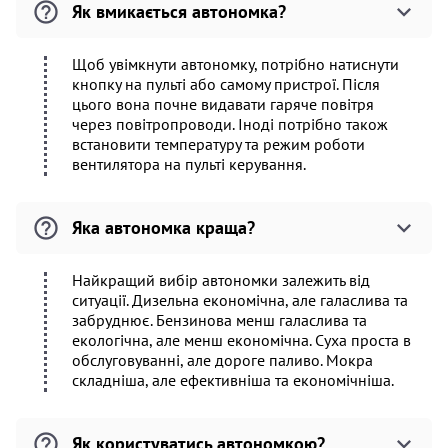
Як вмикається автономка?
Щоб увімкнути автономку, потрібно натиснути
кнопку на пульті або самому пристрої. Після
цього вона почне видавати гаряче повітря
через повітропроводи. Іноді потрібно також
встановити температуру та режим роботи
вентилятора на пульті керування.
Яка автономка краща?
Найкращий вибір автономки залежить від
ситуації. Дизельна економічна, але галаслива та
забруднює. Бензинова менш галаслива та
екологічна, але менш економічна. Суха проста в
обслуговуванні, але дороге паливо. Мокра
складніша, але ефективніша та економічніша.
Як користуватись автономкою?