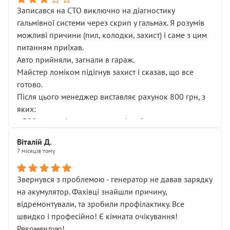
Записався на СТО виключно на діагностику
гальмівної системи через скрип у гальмах. Я розумів
можливі причини (пил, колодки, захист) і саме з цим
питанням приїхав.
Авто прийняли, загнали в гараж.
Майстер ломіком підігнув захист і сказав, що все
готово.
Після цього менеджер виставляє рахунок 800 грн, з
яких:
• 300 грн — діагностика гальмівної системи
• 500 грн — діагностика ходової, яку я НЕ замовляв і
Віталій Д.
НЕ погоджував
7 місяців тому
Я оплатив, але одразу звернув увагу, що це нав’язана
послуга. Тим більше, я був поруч і жодної реальної
Звернувся з проблемою - генератор не давав зарядку
діагностики ходової не проводилось. Після
на акумулятор. Фахівці знайшли причину,
зауваження гроші за цю “послугу” повернули, що
відремонтували, та зробили профілактику. Все
лише підтвердило мою правоту.
швидко і професійно! Є кімната очікування!
Але головне — я виїжджаю з боксу, і скрип у гальмах
Рекомендую!