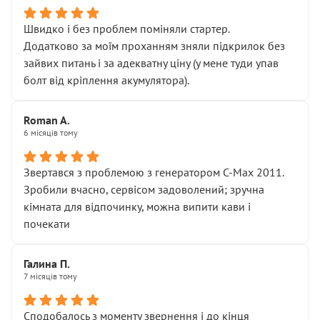
Швидко і без проблем поміняли стартер.
Додатково за моїм проханням зняли підкрилок без
зайвих питань і за адекватну ціну (у мене туди упав
болт від кріплення акумулятора).
Roman A.
6 місяців тому
Звертався з проблемою з генератором C-Max 2011.
Зробили вчасно, сервісом задоволений; зручна
кімната для відпочинку, можна випити кави і
почекати
Галина П.
7 місяців тому
Сподобалось з моменту звернення і до кінця