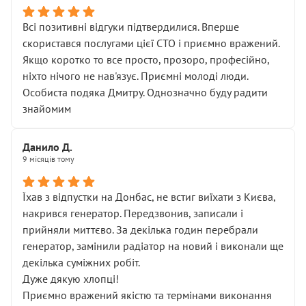
Всі позитивні відгуки підтвердилися. Вперше
скористався послугами цієї СТО і приємно вражений.
Якщо коротко то все просто, прозоро, професійно,
ніхто нічого не нав'язує. Приємні молоді люди.
Особиста подяка Дмитру. Однозначно буду радити
знайомим
Данило Д.
9 місяців тому
Їхав з відпустки на Донбас, не встиг виїхати з Києва,
накрився генератор. Передзвонив, записали і
прийняли миттєво. За декілька годин перебрали
генератор, замінили радіатор на новий і виконали ще
декілька суміжних робіт.
Дуже дякую хлопці!
Приємно вражений якістю та термінами виконання