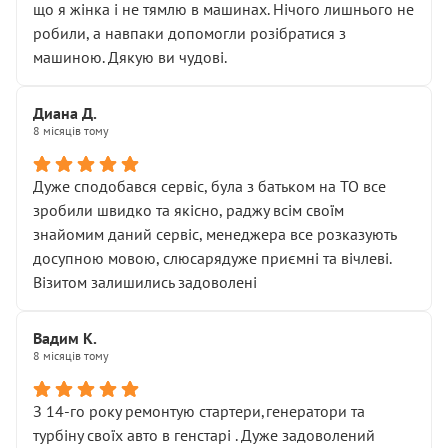
що я жінка і не тямлю в машинах. Нічого лишнього не
робили, а навпаки допомогли розібратися з
машиною. Дякую ви чудові.
Диана Д.
8 місяців тому
Дуже сподобався сервіс, була з батьком на ТО все
зробили швидко та якісно, раджу всім своїм
знайомим даний сервіс, менеджера все розказують
досупною мовою, слюсарядуже приємні та вічлеві.
Візитом залишились задоволені
Вадим К.
8 місяців тому
З 14-го року ремонтую стартери,генератори та
турбіну своїх авто в генстарі . Дуже задоволений