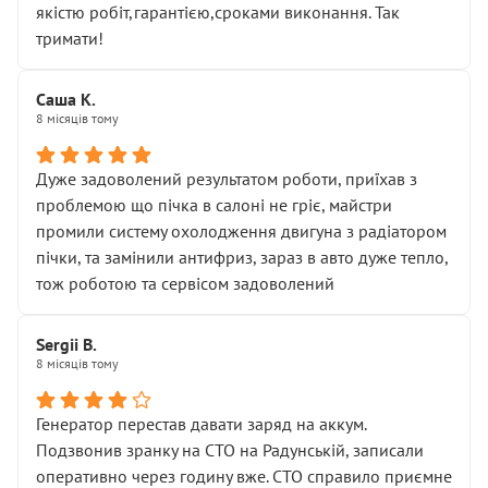
якістю робіт,гарантією,сроками виконання. Так
тримати!
Саша К.
8 місяців тому
Дуже задоволений результатом роботи, приїхав з
проблемою що пічка в салоні не гріє, майстри
промили систему охолодження двигуна з радіатором
пічки, та замінили антифриз, зараз в авто дуже тепло,
тож роботою та сервісом задоволений
Sergii B.
8 місяців тому
Генератор перестав давати заряд на аккум.
Подзвонив зранку на СТО на Радунській, записали
оперативно через годину вже. СТО справило приємне