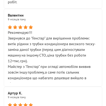
робіт.
Валентин
9 місяців тому
Рекомендую!!!
Звернувся до "Генстар" для вирішення проблеми:
витік рідини з трубки кондиціонера високого тиску-
заміна даної трубки (перед цим діагностували
машину на іншому СТО,ціна трубки без роботи
12+тис.грн).
Майстер з "Генстар" при огляді автомобіля виявив
зовсім іншу проблему,а саме потік сальник
кондиціонера що набагато дешевше вийшло в
підсумку.
Дуже дякую за швидкий і професійний ремонт!
Артур К.
9 місяців тому