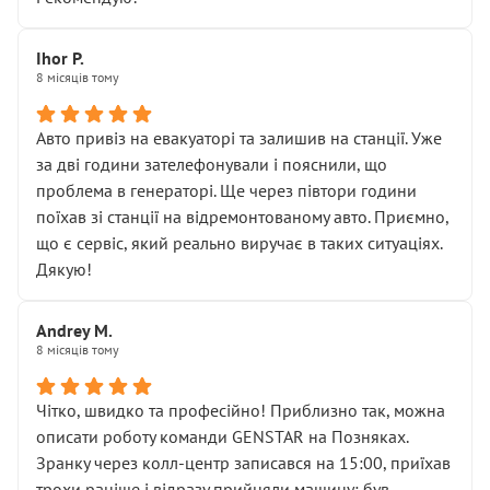
залишився таким самим, як і був. Тобто оплачена
“діагностика гальм” фактично нічого не дала.
Далі ситуація тільки погіршилась:
Ihor P.
8 місяців тому
• сказали, що тепер “потрібно знімати колеса”
• що біля авто стояти вже не можна
• почали озвучувати купу додаткових робіт без
Авто привіз на евакуаторі та залишив на станції. Уже
чіткого пояснення
за дві години зателефонували і пояснили, що
( ну все зняли та доробили) дякую!
проблема в генераторі. Ще через півтори години
Окремий момент, який виглядає абсурдно:
поїхав зі станції на відремонтованому авто. Приємно,
мені заявили, що бачок гальмівної рідини потрібно
що є сервіс, який реально виручає в таких ситуаціях.
міняти разом із головним гальмівним циліндром у
Дякую!
зборі.
Для людини, яка хоча б трохи розуміється на техніці,
Andrey M.
це звучить як мінімум непрофесійно, а як максимум —
8 місяців тому
спроба продати дорогий вузол замість елементарних
ущільнювачів.
Чітко, швидко та професійно! Приблизно так, можна
Що прикро — це не перший мій візит. Раніше міняв у
описати роботу команди GENSTAR на Позняках.
вас стартер, і тоді сервіс наче справив хороше
Зранку через колл-центр записався на 15:00, приїхав
враження. Але згодом знайшов декілька гайок під
трохи раніше і відразу прийняли машину: був