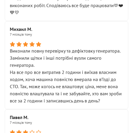
виконаних робіт. Сподіваюсь все буде працювати🫶❤️
💙💛
Михаил М.
7 місяців тому
Виконали повну перевірку та дефіктовку генератора.
Замінили щітки і інші потрібні вузли самого
генератора.
На все про все витратив 2 години і виїхав власним
ходом, хоча машина повністю вмерала на вʼїзді до
СТО. Так, може когось не влаштовує ціна, мене вона
повністю влаштувала та і не забувайте, хто вам зроби
все за 2 години і записавшись день в день?
Павел М.
7 місяців тому