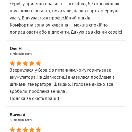
сервісу приємно вразила — все чітко, без «розводів»,
пояснили стан авто, показали, на що варто звернути
увагу. Відчувається професійний підхід.
Комфортна зона очікування — можна спокійно
попрацювати або відпочити. Дякую за якісний сервіс!
Оля Н.
6 місяців тому
Звернулася у Сервіс з питанням,чому горить знак
акумулятора.На діагностиці виявилася проблема з
щітками генератора .Швидко,і головне якісно все
зробили,проблема зникла .
Подяка за якість праці!!!
Виген А.
6 місяців тому