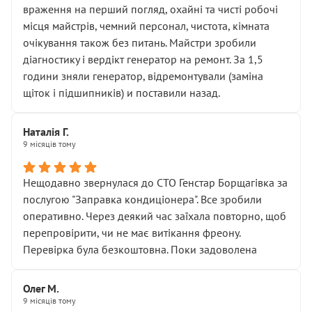
враження на перший погляд, охайні та чисті робочі
місця майстрів, чемний персонал, чистота, кімната
очікування також без питань. Майстри зробили
діагностику і вердікт генератор на ремонт. За 1,5
години зняли генератор, відремонтували (заміна
щіток і підшипників) и поставили назад.
Наталія Г.
9 місяців тому
Нещодавно звернулася до СТО Генстар Борщагівка за
послугою "Заправка кондиціонера". Все зробили
оперативно. Через деякий час заїхала повторно, щоб
перепровірити, чи не має витікання фреону.
Перевірка була безкоштовна. Поки задоволена
Олег М.
9 місяців тому