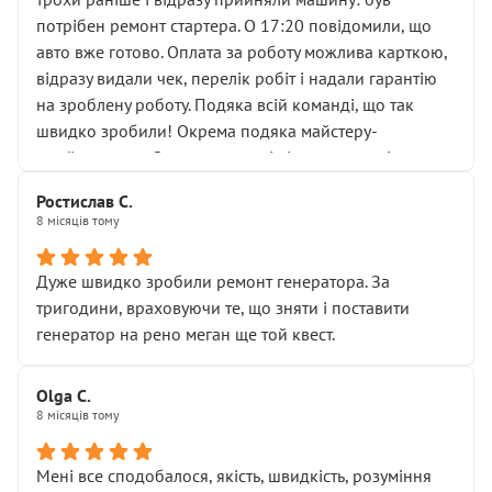
лобовим склом. Мені пояснили, що це “старі гайки, які
потрібен ремонт стартера. О 17:20 повідомили, що
відкручували”, і попросили не хвилюватися. ( надіюсь
авто вже готово. Оплата за роботу можлива карткою,
новий власник, не застяг в полі))
відразу видали чек, перелік робіт і надали гарантію
Але після нинішнього візиту такі дрібниці вже не
на зроблену роботу. Подяка всій команді, що так
здаються дрібницями.
швидко зробили! Окрема подяка майстеру-
Я — клієнт, який працює на довірі, і саме її цей сервіс
приймальнику Олександру: всі чітко та по суті.
серйозно підірвав.
Молодці! Однозначно буду радити своїм знайомим
Хотілося б більше:
Ростислав С.
звертатися до цього автосервісу.
8 місяців тому
• належної уваги до авто
• прозорості в роботах і рахунках
• реальної діагностики, а не формального
Дуже швидко зробили ремонт генератора. За
“подивились і поїхав”
тригодини, враховуючи те, що зняти і поставити
На жаль, складається враження, що сервіс працює не
генератор на рено меган ще той квест.
на якість, а “аби швидше і дорожче”. Саме це і псує
загальне враження та бажання повертатися.
Olga С.
Стосовно комунікації - все добре
8 місяців тому
Мені все сподобалося, якість, швидкість, розуміння