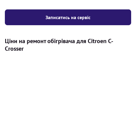
Записатись на сервіс
Ціни на ремонт обігрівача для Citroen C-
Crosser
Послуга
Ціна
Автономний обігрівач
Безкоштовний розрахунок ціни
Безкоштовно
установки автономного обігрівача
Встановлення повітряного
8000
грн
автономного опалювача