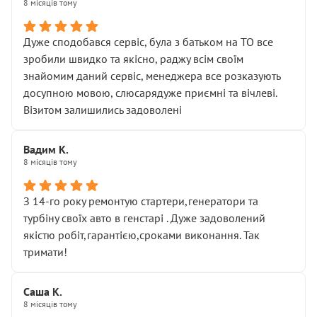
8 місяців тому
Дуже сподобався сервіс, була з батьком на ТО все
зробили швидко та якісно, раджу всім своїм
знайомим даний сервіс, менеджера все розказують
досупною мовою, слюсарядуже приємні та вічлеві.
Візитом залишились задоволені
Вадим К.
8 місяців тому
З 14-го року ремонтую стартери,генератори та
турбіну своїх авто в генстарі . Дуже задоволений
якістю робіт,гарантією,сроками виконання. Так
тримати!
Саша К.
8 місяців тому