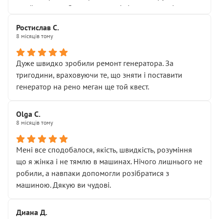
Я — клієнт, який працює на довірі, і саме її цей сервіс
приймальнику Олександру: всі чітко та по суті.
серйозно підірвав.
Молодці! Однозначно буду радити своїм знайомим
Хотілося б більше:
Ростислав С.
звертатися до цього автосервісу.
8 місяців тому
• належної уваги до авто
• прозорості в роботах і рахунках
• реальної діагностики, а не формального
Дуже швидко зробили ремонт генератора. За
“подивились і поїхав”
тригодини, враховуючи те, що зняти і поставити
На жаль, складається враження, що сервіс працює не
генератор на рено меган ще той квест.
на якість, а “аби швидше і дорожче”. Саме це і псує
загальне враження та бажання повертатися.
Olga С.
Стосовно комунікації - все добре
8 місяців тому
Мені все сподобалося, якість, швидкість, розуміння
що я жінка і не тямлю в машинах. Нічого лишнього не
робили, а навпаки допомогли розібратися з
машиною. Дякую ви чудові.
Диана Д.