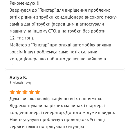
Рекомендую!!!
Звернувся до "Генстар" для вирішення проблеми:
витік рідини з трубки кондиціонера високого тиску-
заміна даної трубки (перед цим діагностували
машину на іншому СТО,ціна трубки без роботи
12+тис.грн).
Майстер з "Генстар" при огляді автомобіля виявив
зовсім іншу проблему,а саме потік сальник
кондиціонера що набагато дешевше вийшло в
підсумку.
Дуже дякую за швидкий і професійний ремонт!
Артур К.
9 місяців тому
Дуже висока кваліфікація по всіх напрямках.
Відремонтували на різних машинах і стартер, і
конденціонер, і генератор. До того ж дуже швидко.
Навіть усунули проблему з проводкою. Усі інщі
сервіси тільки погіршували ситуацію