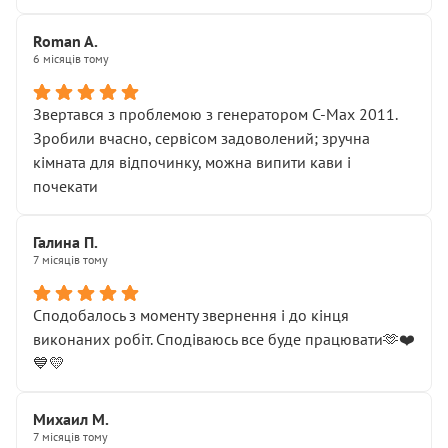
Roman A.
6 місяців тому
Звертався з проблемою з генератором C-Max 2011.
Зробили вчасно, сервісом задоволений; зручна
кімната для відпочинку, можна випити кави і
почекати
Галина П.
7 місяців тому
Сподобалось з моменту звернення і до кінця
виконаних робіт. Сподіваюсь все буде працювати🫶❤️
💙💛
Михаил М.
7 місяців тому