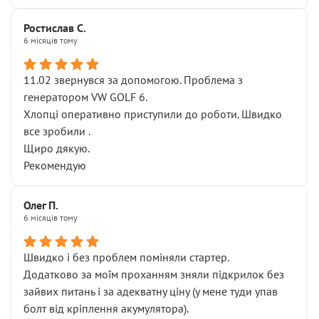
Ростислав С.
6 місяців тому
11.02 звернувся за допомогою. Проблема з
генератором VW GOLF 6.
Хлопці оперативно приступили до роботи. Швидко
все зробили .
Щиро дякую.
Рекомендую
Олег П.
6 місяців тому
Швидко і без проблем поміняли стартер.
Додатково за моїм проханням зняли підкрилок без
зайвих питань і за адекватну ціну (у мене туди упав
болт від кріплення акумулятора).