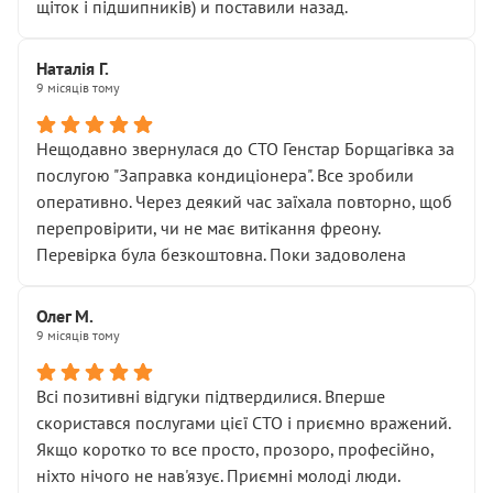
щіток і підшипників) и поставили назад.
Наталія Г.
9 місяців тому
Нещодавно звернулася до СТО Генстар Борщагівка за
послугою "Заправка кондиціонера". Все зробили
оперативно. Через деякий час заїхала повторно, щоб
перепровірити, чи не має витікання фреону.
Перевірка була безкоштовна. Поки задоволена
Олег М.
9 місяців тому
Всі позитивні відгуки підтвердилися. Вперше
скористався послугами цієї СТО і приємно вражений.
Якщо коротко то все просто, прозоро, професійно,
ніхто нічого не нав'язує. Приємні молоді люди.