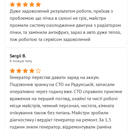
Дуже задоволений результатом роботи, приїхав з
проблемою що пічка в салоні не гріє, майстри
промили систему охолодження двигуна з радіатором
пічки, та замінили антифриз, зараз в авто дуже тепло,
тож роботою та сервісом задоволений
Sergii B.
8 місяців тому
Генератор перестав давати заряд на аккум.
Подзвонив зранку на СТО на Радунській, записали
оперативно через годину вже. СТО справило приємне
враження на перший погляд, охайні та чисті робочі
місця майстрів, чемний персонал, чистота, кімната
очікування також без питань. Майстри зробили
діагностику і вердікт генератор на ремонт. За 1,5
години зняли генератор, відремонтували (заміна