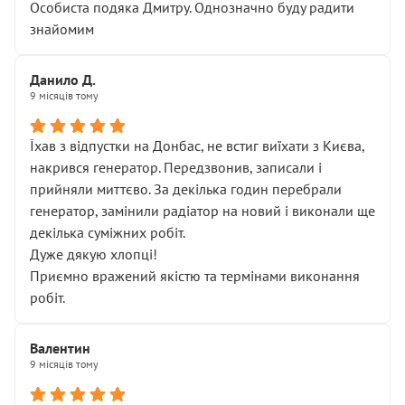
Особиста подяка Дмитру. Однозначно буду радити
знайомим
Данило Д.
9 місяців тому
Їхав з відпустки на Донбас, не встиг виїхати з Києва,
накрився генератор. Передзвонив, записали і
прийняли миттєво. За декілька годин перебрали
генератор, замінили радіатор на новий і виконали ще
декілька суміжних робіт.
Дуже дякую хлопці!
Приємно вражений якістю та термінами виконання
робіт.
Валентин
9 місяців тому