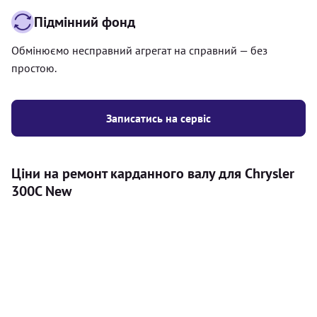
Підмінний фонд
Обмінюємо несправний агрегат на справний — без
простою.
Записатись на сервіс
Ціни на ремонт карданного валу для Chrysler
300C New
Послуга
Ціна
Карданний вал
Діагностика карданного валу на авто (
500