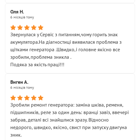
Оля Н.
6 місяців тому
Звернулася у Сервіс з питанням,чому горить знак
акумулятора.На діагностиці виявилася проблема з
щітками генератора .Швидко,і головне якісно все
зробили,проблема зникла .
Подяка за якість праці!!!
Виген А.
6 місяців тому
Зробили ремонт генератора: заміна шківа, ременя,
підшипників, реле за один день: вранці завіз, ввечері
забрав, деталі всі знайшлися зразу. Відносно
недорого, швидко, якісно, свист при запуску двигуна
зник.