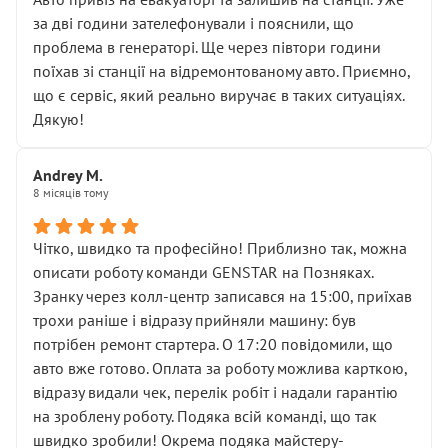
чіткого пояснення
за дві години зателефонували і пояснили, що
( ну все зняли та доробили) дякую!
проблема в генераторі. Ще через півтори години
Окремий момент, який виглядає абсурдно:
поїхав зі станції на відремонтованому авто. Приємно,
мені заявили, що бачок гальмівної рідини потрібно
що є сервіс, який реально виручає в таких ситуаціях.
міняти разом із головним гальмівним циліндром у
Дякую!
зборі.
Для людини, яка хоча б трохи розуміється на техніці,
Andrey M.
це звучить як мінімум непрофесійно, а як максимум —
8 місяців тому
спроба продати дорогий вузол замість елементарних
ущільнювачів.
Чітко, швидко та професійно! Приблизно так, можна
Що прикро — це не перший мій візит. Раніше міняв у
описати роботу команди GENSTAR на Позняках.
вас стартер, і тоді сервіс наче справив хороше
Зранку через колл-центр записався на 15:00, приїхав
враження. Але згодом знайшов декілька гайок під
трохи раніше і відразу прийняли машину: був
лобовим склом. Мені пояснили, що це “старі гайки, які
потрібен ремонт стартера. О 17:20 повідомили, що
відкручували”, і попросили не хвилюватися. ( надіюсь
авто вже готово. Оплата за роботу можлива карткою,
новий власник, не застяг в полі))
відразу видали чек, перелік робіт і надали гарантію
Але після нинішнього візиту такі дрібниці вже не
на зроблену роботу. Подяка всій команді, що так
здаються дрібницями.
швидко зробили! Окрема подяка майстеру-