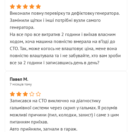
Виконали повну перевірку та дефіктовку генератора.
Замінили щітки і інші потрібні вузли самого
генератора.
На все про все витратив 2 години і виїхав власним
ходом, хоча машина повністю вмерала на вʼїзді до
СТО. Так, може когось не влаштовує ціна, мене вона
повністю влаштувала та і не забувайте, хто вам зроби
все за 2 години і записавшись день в день?
Павел М.
7 місяців тому
Записався на СТО виключно на діагностику
гальмівної системи через скрип у гальмах. Я розумів
можливі причини (пил, колодки, захист) і саме з цим
питанням приїхав.
Авто прийняли, загнали в гараж.