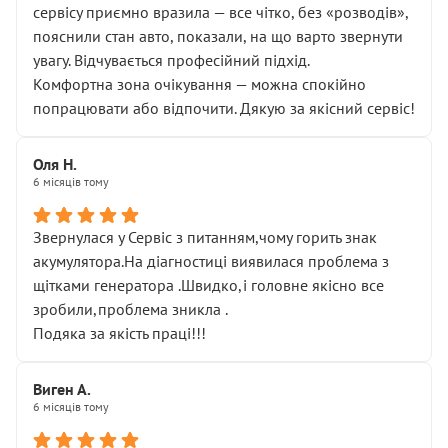
сервісу приємно вразила — все чітко, без «розводів»,
пояснили стан авто, показали, на що варто звернути
увагу. Відчувається професійний підхід.
Комфортна зона очікування — можна спокійно
попрацювати або відпочити. Дякую за якісний сервіс!
Оля Н.
6 місяців тому
Звернулася у Сервіс з питанням,чому горить знак
акумулятора.На діагностиці виявилася проблема з
щітками генератора .Швидко,і головне якісно все
зробили,проблема зникла .
Подяка за якість праці!!!
Виген А.
6 місяців тому