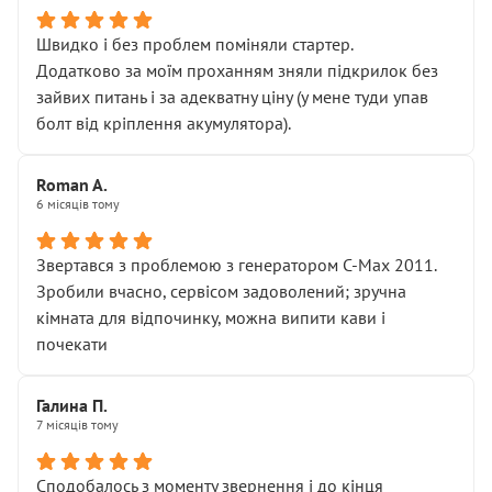
Швидко і без проблем поміняли стартер.
Додатково за моїм проханням зняли підкрилок без
зайвих питань і за адекватну ціну (у мене туди упав
болт від кріплення акумулятора).
Roman A.
6 місяців тому
Звертався з проблемою з генератором C-Max 2011.
Зробили вчасно, сервісом задоволений; зручна
кімната для відпочинку, можна випити кави і
почекати
Галина П.
7 місяців тому
Сподобалось з моменту звернення і до кінця