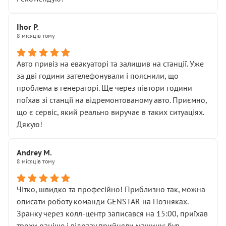
залишився таким самим, як і був. Тобто оплачена
“діагностика гальм” фактично нічого не дала.
Далі ситуація тільки погіршилась:
Ihor P.
8 місяців тому
• сказали, що тепер “потрібно знімати колеса”
• що біля авто стояти вже не можна
• почали озвучувати купу додаткових робіт без
Авто привіз на евакуаторі та залишив на станції. Уже
чіткого пояснення
за дві години зателефонували і пояснили, що
( ну все зняли та доробили) дякую!
проблема в генераторі. Ще через півтори години
Окремий момент, який виглядає абсурдно:
поїхав зі станції на відремонтованому авто. Приємно,
мені заявили, що бачок гальмівної рідини потрібно
що є сервіс, який реально виручає в таких ситуаціях.
міняти разом із головним гальмівним циліндром у
Дякую!
зборі.
Для людини, яка хоча б трохи розуміється на техніці,
Andrey M.
це звучить як мінімум непрофесійно, а як максимум —
8 місяців тому
спроба продати дорогий вузол замість елементарних
ущільнювачів.
Чітко, швидко та професійно! Приблизно так, можна
Що прикро — це не перший мій візит. Раніше міняв у
описати роботу команди GENSTAR на Позняках.
вас стартер, і тоді сервіс наче справив хороше
Зранку через колл-центр записався на 15:00, приїхав
враження. Але згодом знайшов декілька гайок під
трохи раніше і відразу прийняли машину: був