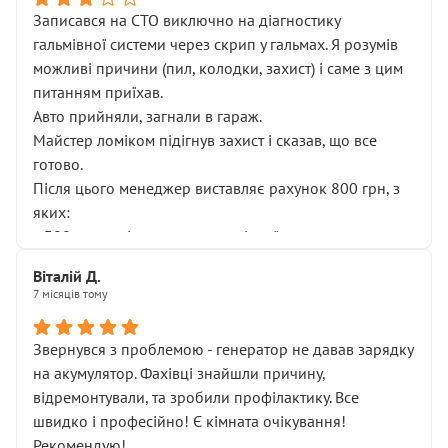
Записався на СТО виключно на діагностику
гальмівної системи через скрип у гальмах. Я розумів
можливі причини (пил, колодки, захист) і саме з цим
питанням приїхав.
Авто прийняли, загнали в гараж.
Майстер ломіком підігнув захист і сказав, що все
готово.
Після цього менеджер виставляє рахунок 800 грн, з
яких:
• 300 грн — діагностика гальмівної системи
• 500 грн — діагностика ходової, яку я НЕ замовляв і
Віталій Д.
НЕ погоджував
7 місяців тому
Я оплатив, але одразу звернув увагу, що це нав’язана
послуга. Тим більше, я був поруч і жодної реальної
Звернувся з проблемою - генератор не давав зарядку
діагностики ходової не проводилось. Після
на акумулятор. Фахівці знайшли причину,
зауваження гроші за цю “послугу” повернули, що
відремонтували, та зробили профілактику. Все
лише підтвердило мою правоту.
швидко і професійно! Є кімната очікування!
Але головне — я виїжджаю з боксу, і скрип у гальмах
Рекомендую!