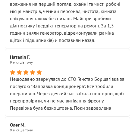
враження на перший погляд, охайні та чисті робочі
місця майстрів, чемний персонал, чистота, кімната
очікування також без питань. Майстри зробили
діагностику і вердікт генератор на ремонт. За 1,5
години зняли генератор, відремонтували (заміна
щіток і підшипників) и поставили назад.
Наталія Г.
9 місяців тому
Нещодавно звернулася до СТО Генстар Борщагівка за
послугою "Заправка кондиціонера". Все зробили
оперативно. Через деякий час заїхала повторно, щоб
перепровірити, чи не має витікання фреону.
Перевірка була безкоштовна. Поки задоволена
Олег М.
9 місяців тому