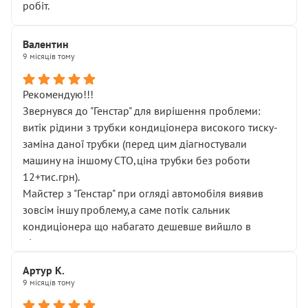
робіт.
Валентин
9 місяців тому
Рекомендую!!!
Звернувся до "Генстар" для вирішення проблеми:
витік рідини з трубки кондиціонера високого тиску-
заміна даної трубки (перед цим діагностували
машину на іншому СТО,ціна трубки без роботи
12+тис.грн).
Майстер з "Генстар" при огляді автомобіля виявив
зовсім іншу проблему,а саме потік сальник
кондиціонера що набагато дешевше вийшло в
підсумку.
Дуже дякую за швидкий і професійний ремонт!
Артур К.
9 місяців тому