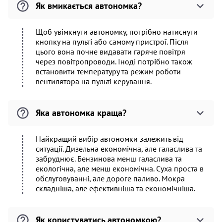
Як вмикається автономка?
Щоб увімкнути автономку, потрібно натиснути
кнопку на пульті або самому пристрої. Після
цього вона почне видавати гаряче повітря
через повітропроводи. Іноді потрібно також
встановити температуру та режим роботи
вентилятора на пульті керування.
Яка автономка краща?
Найкращий вибір автономки залежить від
ситуації. Дизельна економічна, але галаслива та
забруднює. Бензинова менш галаслива та
екологічна, але менш економічна. Суха проста в
обслуговуванні, але дороге паливо. Мокра
складніша, але ефективніша та економічніша.
Як користуватись автономкою?