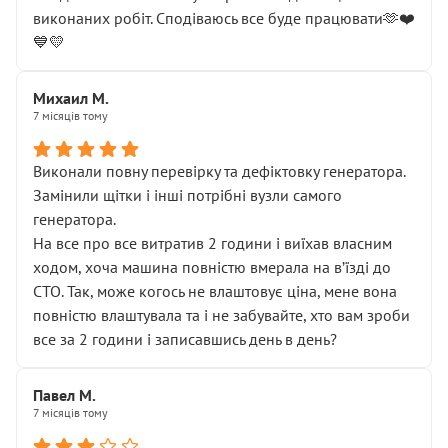
виконаних робіт. Сподіваюсь все буде працювати🫶❤️
💙💛
Михаил М.
7 місяців тому
Виконали повну перевірку та дефіктовку генератора.
Замінили щітки і інші потрібні вузли самого
генератора.
На все про все витратив 2 години і виїхав власним
ходом, хоча машина повністю вмерала на вʼїзді до
СТО. Так, може когось не влаштовує ціна, мене вона
повністю влаштувала та і не забувайте, хто вам зроби
все за 2 години і записавшись день в день?
Павел М.
7 місяців тому