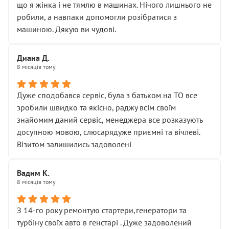
що я жінка і не тямлю в машинах. Нічого лишнього не
робили, а навпаки допомогли розібратися з
машиною. Дякую ви чудові.
Диана Д.
8 місяців тому
Дуже сподобався сервіс, була з батьком на ТО все
зробили швидко та якісно, раджу всім своїм
знайомим даний сервіс, менеджера все розказують
досупною мовою, слюсарядуже приємні та вічлеві.
Візитом залишились задоволені
Вадим К.
8 місяців тому
З 14-го року ремонтую стартери,генератори та
турбіну своїх авто в генстарі . Дуже задоволений