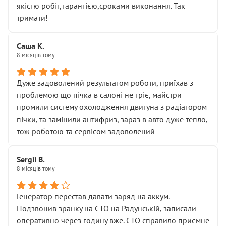
якістю робіт,гарантією,сроками виконання. Так
тримати!
Саша К.
8 місяців тому
Дуже задоволений результатом роботи, приїхав з
проблемою що пічка в салоні не гріє, майстри
промили систему охолодження двигуна з радіатором
пічки, та замінили антифриз, зараз в авто дуже тепло,
тож роботою та сервісом задоволений
Sergii B.
8 місяців тому
Генератор перестав давати заряд на аккум.
Подзвонив зранку на СТО на Радунській, записали
оперативно через годину вже. СТО справило приємне