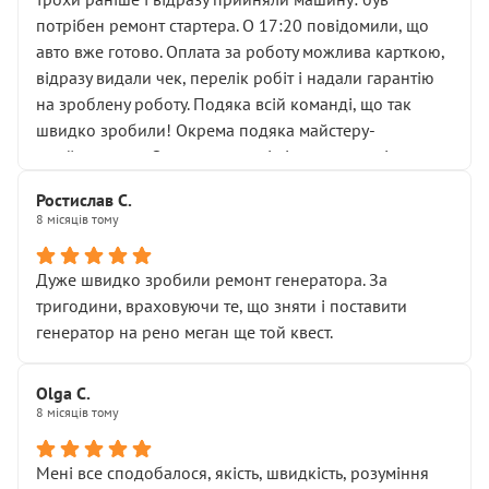
лобовим склом. Мені пояснили, що це “старі гайки, які
потрібен ремонт стартера. О 17:20 повідомили, що
відкручували”, і попросили не хвилюватися. ( надіюсь
авто вже готово. Оплата за роботу можлива карткою,
новий власник, не застяг в полі))
відразу видали чек, перелік робіт і надали гарантію
Але після нинішнього візиту такі дрібниці вже не
на зроблену роботу. Подяка всій команді, що так
здаються дрібницями.
швидко зробили! Окрема подяка майстеру-
Я — клієнт, який працює на довірі, і саме її цей сервіс
приймальнику Олександру: всі чітко та по суті.
серйозно підірвав.
Молодці! Однозначно буду радити своїм знайомим
Хотілося б більше:
Ростислав С.
звертатися до цього автосервісу.
8 місяців тому
• належної уваги до авто
• прозорості в роботах і рахунках
• реальної діагностики, а не формального
Дуже швидко зробили ремонт генератора. За
“подивились і поїхав”
тригодини, враховуючи те, що зняти і поставити
На жаль, складається враження, що сервіс працює не
генератор на рено меган ще той квест.
на якість, а “аби швидше і дорожче”. Саме це і псує
загальне враження та бажання повертатися.
Olga С.
Стосовно комунікації - все добре
8 місяців тому
Мені все сподобалося, якість, швидкість, розуміння