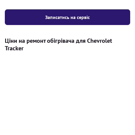
Записатись на сервіс
Ціни на ремонт обігрівача для Chevrolet
Tracker
Послуга
Ціна
Автономний обігрівач
Безкоштовний розрахунок ціни
Безкоштовно
установки автономного обігрівача
Встановлення повітряного
8000
грн
автономного опалювача