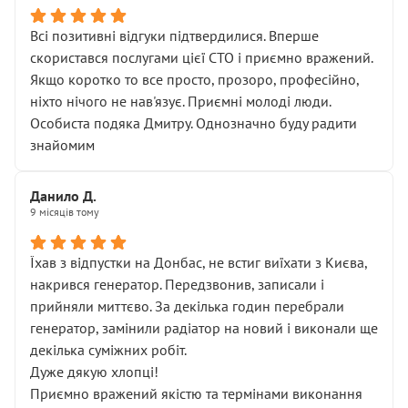
Всі позитивні відгуки підтвердилися. Вперше
скористався послугами цієї СТО і приємно вражений.
Якщо коротко то все просто, прозоро, професійно,
ніхто нічого не нав'язує. Приємні молоді люди.
Особиста подяка Дмитру. Однозначно буду радити
знайомим
Данило Д.
9 місяців тому
Їхав з відпустки на Донбас, не встиг виїхати з Києва,
накрився генератор. Передзвонив, записали і
прийняли миттєво. За декілька годин перебрали
генератор, замінили радіатор на новий і виконали ще
декілька суміжних робіт.
Дуже дякую хлопці!
Приємно вражений якістю та термінами виконання