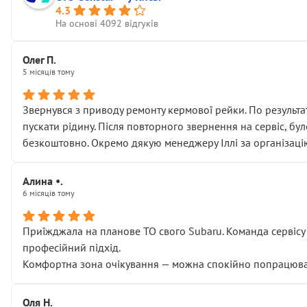
4.3
На основі 4092 відгуків
Олег П.
5 місяців тому
Звернувся з приводу ремонту кермової рейки. По результат
пускати рідину. Після повторного звернення на сервіс, бу
безкоштовно. Окремо дякую менеджеру Іллі за організаці
Алина •.
6 місяців тому
Приїжджала на планове ТО свого Subaru. Команда сервісу п
професійний підхід.
Комфортна зона очікування — можна спокійно попрацювати
Оля Н.