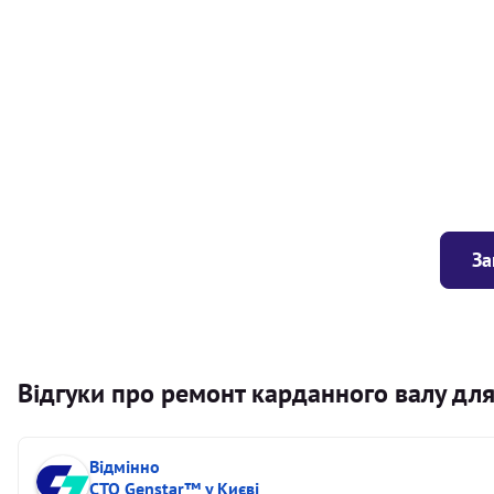
Балансування карданного валу (легковий) від 1,5м на одн
Балансування карданного валу (легковий) до 1,5м
Заміна хрестовини кермового валу
За
Відгуки про ремонт карданного валу для 
Відмінно
СТО Genstar™ у Києві