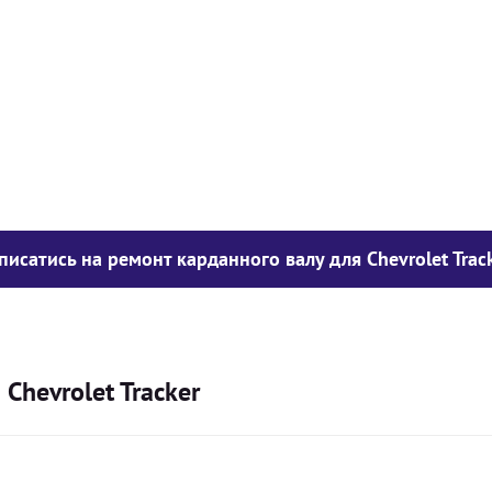
у опору
1050
грн
850
грн
300
грн
писатись на ремонт карданного валу для Chevrolet Trac
Chevrolet Tracker