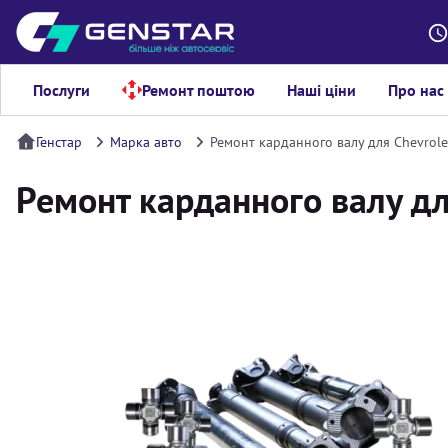
Послуги
Ремонт поштою
Наші ціни
Про нас
Генстар
Марка авто
Ремонт карданного валу для Chevrole
Ремонт карданного валу для