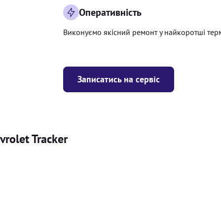
Оперативність
Виконуємо якісний ремонт у найкоротші тер
Записатись на сервіс
rolet Tracker
Ціна