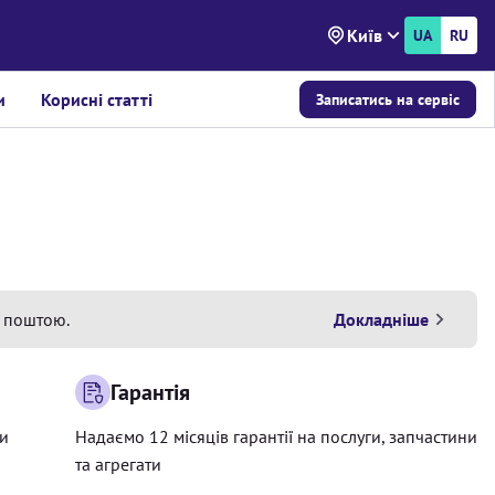
Київ
UA
RU
и
Корисні статті
Записатись на сервіс
 поштою.
Докладніше
Гарантія
ри
Надаємо 12 місяців гарантії на послуги, запчастини
та агрегати