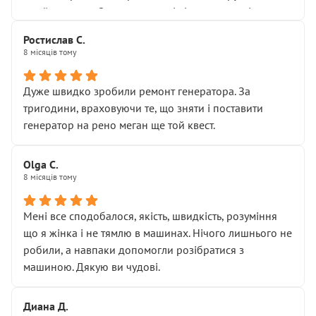
Я — клієнт, який працює на довірі, і саме її цей сервіс
приймальнику Олександру: всі чітко та по суті.
серйозно підірвав.
Молодці! Однозначно буду радити своїм знайомим
Хотілося б більше:
Ростислав С.
звертатися до цього автосервісу.
8 місяців тому
• належної уваги до авто
• прозорості в роботах і рахунках
• реальної діагностики, а не формального
Дуже швидко зробили ремонт генератора. За
“подивились і поїхав”
тригодини, враховуючи те, що зняти і поставити
На жаль, складається враження, що сервіс працює не
генератор на рено меган ще той квест.
на якість, а “аби швидше і дорожче”. Саме це і псує
загальне враження та бажання повертатися.
Olga С.
Стосовно комунікації - все добре
8 місяців тому
Мені все сподобалося, якість, швидкість, розуміння
що я жінка і не тямлю в машинах. Нічого лишнього не
робили, а навпаки допомогли розібратися з
машиною. Дякую ви чудові.
Диана Д.