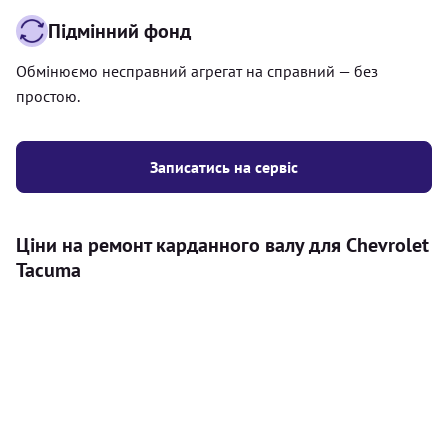
Підмінний фонд
Обмінюємо несправний агрегат на справний — без
простою.
Записатись на сервіс
Ціни на ремонт карданного валу для Chevrolet
Tacuma
Послуга
Ціна
Карданний вал
Діагностика карданного валу на авто (
500