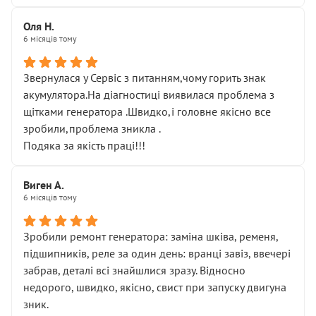
Оля Н.
6 місяців тому
Звернулася у Сервіс з питанням,чому горить знак
акумулятора.На діагностиці виявилася проблема з
щітками генератора .Швидко,і головне якісно все
зробили,проблема зникла .
Подяка за якість праці!!!
Виген А.
6 місяців тому
Зробили ремонт генератора: заміна шківа, ременя,
підшипників, реле за один день: вранці завіз, ввечері
забрав, деталі всі знайшлися зразу. Відносно
недорого, швидко, якісно, свист при запуску двигуна
зник.