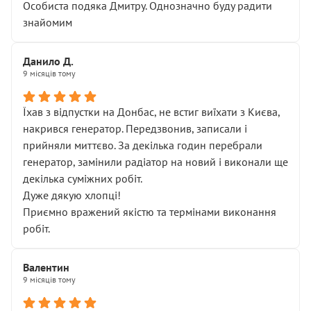
Особиста подяка Дмитру. Однозначно буду радити
знайомим
Данило Д.
9 місяців тому
Їхав з відпустки на Донбас, не встиг виїхати з Києва,
накрився генератор. Передзвонив, записали і
прийняли миттєво. За декілька годин перебрали
генератор, замінили радіатор на новий і виконали ще
декілька суміжних робіт.
Дуже дякую хлопці!
Приємно вражений якістю та термінами виконання
робіт.
Валентин
9 місяців тому