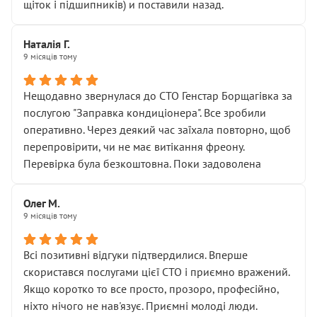
щіток і підшипників) и поставили назад.
Наталія Г.
9 місяців тому
Нещодавно звернулася до СТО Генстар Борщагівка за
послугою "Заправка кондиціонера". Все зробили
оперативно. Через деякий час заїхала повторно, щоб
перепровірити, чи не має витікання фреону.
Перевірка була безкоштовна. Поки задоволена
Олег М.
9 місяців тому
Всі позитивні відгуки підтвердилися. Вперше
скористався послугами цієї СТО і приємно вражений.
Якщо коротко то все просто, прозоро, професійно,
ніхто нічого не нав'язує. Приємні молоді люди.