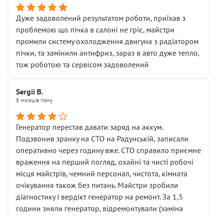
Дуже задоволений результатом роботи, приїхав з
проблемою що пічка в салоні не гріє, майстри
промили систему охолодження двигуна з радіатором
пічки, та замінили антифриз, зараз в авто дуже тепло,
тож роботою та сервісом задоволений
Sergii B.
8 місяців тому
Генератор перестав давати заряд на аккум.
Подзвонив зранку на СТО на Радунській, записали
оперативно через годину вже. СТО справило приємне
враження на перший погляд, охайні та чисті робочі
місця майстрів, чемний персонал, чистота, кімната
очікування також без питань. Майстри зробили
діагностику і вердікт генератор на ремонт. За 1,5
години зняли генератор, відремонтували (заміна