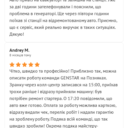
чіткого пояснення
за дві години зателефонували і пояснили, що
( ну все зняли та доробили) дякую!
проблема в генераторі. Ще через півтори години
Окремий момент, який виглядає абсурдно:
поїхав зі станції на відремонтованому авто. Приємно,
мені заявили, що бачок гальмівної рідини потрібно
що є сервіс, який реально виручає в таких ситуаціях.
міняти разом із головним гальмівним циліндром у
Дякую!
зборі.
Для людини, яка хоча б трохи розуміється на техніці,
Andrey M.
це звучить як мінімум непрофесійно, а як максимум —
8 місяців тому
спроба продати дорогий вузол замість елементарних
ущільнювачів.
Чітко, швидко та професійно! Приблизно так, можна
Що прикро — це не перший мій візит. Раніше міняв у
описати роботу команди GENSTAR на Позняках.
вас стартер, і тоді сервіс наче справив хороше
Зранку через колл-центр записався на 15:00, приїхав
враження. Але згодом знайшов декілька гайок під
трохи раніше і відразу прийняли машину: був
лобовим склом. Мені пояснили, що це “старі гайки, які
потрібен ремонт стартера. О 17:20 повідомили, що
відкручували”, і попросили не хвилюватися. ( надіюсь
авто вже готово. Оплата за роботу можлива карткою,
новий власник, не застяг в полі))
відразу видали чек, перелік робіт і надали гарантію
Але після нинішнього візиту такі дрібниці вже не
на зроблену роботу. Подяка всій команді, що так
здаються дрібницями.
швидко зробили! Окрема подяка майстеру-