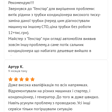
Рекомендую!!!
Звернувся до "Генстар" для вирішення проблеми:
витік рідини з трубки кондиціонера високого тиску-
заміна даної трубки (перед цим діагностували
машину на іншому СТО,ціна трубки без роботи
12+тис.грн).
Майстер з "Генстар" при огляді автомобіля виявив
зовсім іншу проблему,а саме потік сальник
кондиціонера що набагато дешевше вийшло в
підсумку.
Дуже дякую за швидкий і професійний ремонт!
Артур К.
9 місяців тому
Дуже висока кваліфікація по всіх напрямках.
Відремонтували на різних машинах і стартер, і
конденціонер, і генератор. До того ж дуже швидко.
Навіть усунули проблему з проводкою. Усі інщі
сервіси тільки погіршували ситуацію