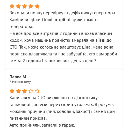
Виконали повну перевірку та дефіктовку генератора.
Замінили щітки і інші потрібні вузли самого
генератора.
На все про все витратив 2 години і виїхав власним
ходом, хоча машина повністю вмерала на вʼїзді до
СТО. Так, може когось не влаштовує ціна, мене вона
повністю влаштувала та і не забувайте, хто вам зроби
все за 2 години і записавшись день в день?
Павел М.
7 місяців тому
Записався на СТО виключно на діагностику
гальмівної системи через скрип у гальмах. Я розумів
можливі причини (пил, колодки, захист) і саме з цим
питанням приїхав.
Авто прийняли, загнали в гараж.