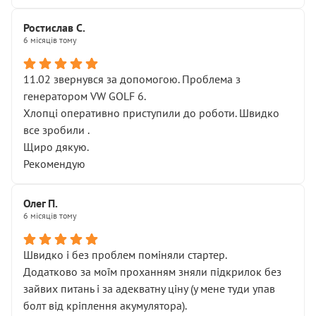
Ростислав С.
6 місяців тому
11.02 звернувся за допомогою. Проблема з
генератором VW GOLF 6.
Хлопці оперативно приступили до роботи. Швидко
все зробили .
Щиро дякую.
Рекомендую
Олег П.
6 місяців тому
Швидко і без проблем поміняли стартер.
Додатково за моїм проханням зняли підкрилок без
зайвих питань і за адекватну ціну (у мене туди упав
болт від кріплення акумулятора).