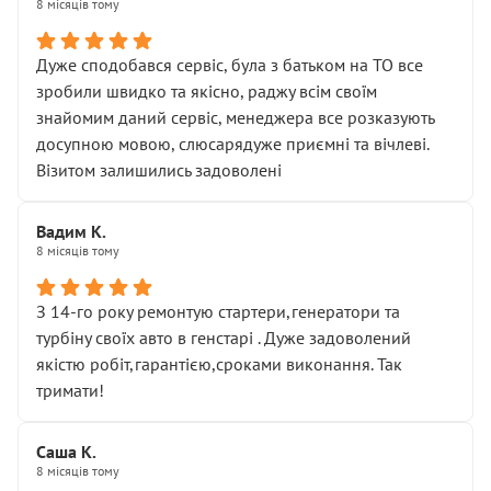
8 місяців тому
Дуже сподобався сервіс, була з батьком на ТО все
зробили швидко та якісно, раджу всім своїм
знайомим даний сервіс, менеджера все розказують
досупною мовою, слюсарядуже приємні та вічлеві.
Візитом залишились задоволені
Вадим К.
8 місяців тому
З 14-го року ремонтую стартери,генератори та
турбіну своїх авто в генстарі . Дуже задоволений
якістю робіт,гарантією,сроками виконання. Так
тримати!
Саша К.
8 місяців тому