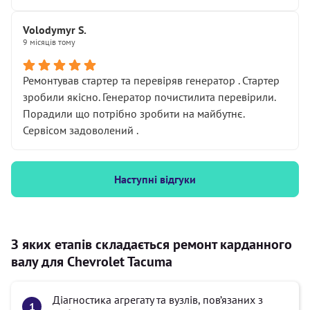
Volodymyr S.
9 місяців тому
Ремонтував стартер та перевіряв генератор . Стартер
зробили якісно. Генератор почистилита перевірили.
Порадили що потрібно зробити на майбутнє.
Сервісом задоволений .
Наступні відгуки
З яких етапів складається ремонт карданного
валу для Chevrolet Tacuma
Діагностика агрегату та вузлів, пов’язаних з