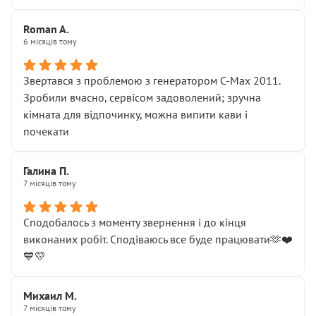
Roman A.
6 місяців тому
Звертався з проблемою з генератором C-Max 2011.
Зробили вчасно, сервісом задоволений; зручна
кімната для відпочинку, можна випити кави і
почекати
Галина П.
7 місяців тому
Сподобалось з моменту звернення і до кінця
виконаних робіт. Сподіваюсь все буде працювати🫶❤️
💙💛
Михаил М.
7 місяців тому