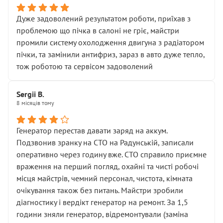
Дуже задоволений результатом роботи, приїхав з
проблемою що пічка в салоні не гріє, майстри
промили систему охолодження двигуна з радіатором
пічки, та замінили антифриз, зараз в авто дуже тепло,
тож роботою та сервісом задоволений
Sergii B.
8 місяців тому
Генератор перестав давати заряд на аккум.
Подзвонив зранку на СТО на Радунській, записали
оперативно через годину вже. СТО справило приємне
враження на перший погляд, охайні та чисті робочі
місця майстрів, чемний персонал, чистота, кімната
очікування також без питань. Майстри зробили
діагностику і вердікт генератор на ремонт. За 1,5
години зняли генератор, відремонтували (заміна