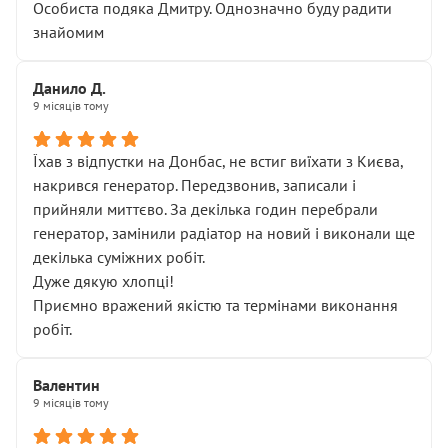
Особиста подяка Дмитру. Однозначно буду радити
знайомим
Данило Д.
9 місяців тому
Їхав з відпустки на Донбас, не встиг виїхати з Києва,
накрився генератор. Передзвонив, записали і
прийняли миттєво. За декілька годин перебрали
генератор, замінили радіатор на новий і виконали ще
декілька суміжних робіт.
Дуже дякую хлопці!
Приємно вражений якістю та термінами виконання
робіт.
Валентин
9 місяців тому