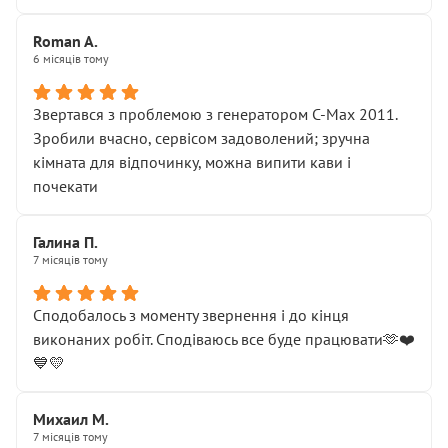
Roman A.
6 місяців тому
Звертався з проблемою з генератором C-Max 2011.
Зробили вчасно, сервісом задоволений; зручна
кімната для відпочинку, можна випити кави і
почекати
Галина П.
7 місяців тому
Сподобалось з моменту звернення і до кінця
виконаних робіт. Сподіваюсь все буде працювати🫶❤️
💙💛
Михаил М.
7 місяців тому