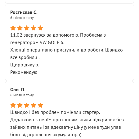
Ростислав С.
6 місяців тому
11.02 звернувся за допомогою. Проблема з
генератором VW GOLF 6.
Хлопці оперативно приступили до роботи. Швидко
все зробили .
Щиро дякую.
Рекомендую
Олег П.
6 місяців тому
Швидко і без проблем поміняли стартер.
Додатково за моїм проханням зняли підкрилок без
зайвих питань і за адекватну ціну (у мене туди упав
болт від кріплення акумулятора).