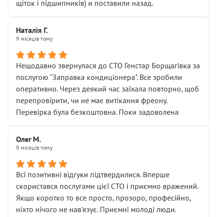
щіток і підшипників) и поставили назад.
Наталія Г.
9 місяців тому
Нещодавно звернулася до СТО Генстар Борщагівка за
послугою "Заправка кондиціонера". Все зробили
оперативно. Через деякий час заїхала повторно, щоб
перепровірити, чи не має витікання фреону.
Перевірка була безкоштовна. Поки задоволена
Олег М.
9 місяців тому
Всі позитивні відгуки підтвердилися. Вперше
скористався послугами цієї СТО і приємно вражений.
Якщо коротко то все просто, прозоро, професійно,
ніхто нічого не нав'язує. Приємні молоді люди.