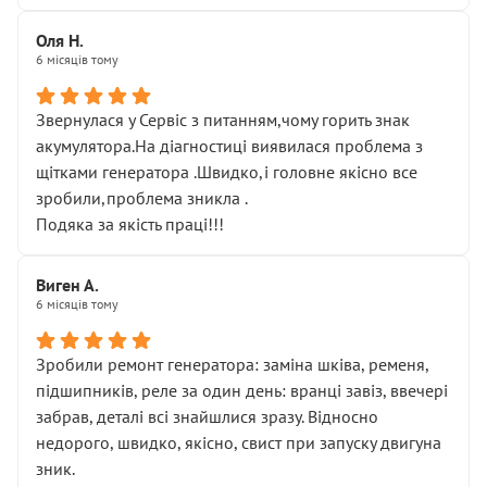
Оля Н.
6 місяців тому
Звернулася у Сервіс з питанням,чому горить знак
акумулятора.На діагностиці виявилася проблема з
щітками генератора .Швидко,і головне якісно все
зробили,проблема зникла .
Подяка за якість праці!!!
Виген А.
6 місяців тому
Зробили ремонт генератора: заміна шківа, ременя,
підшипників, реле за один день: вранці завіз, ввечері
забрав, деталі всі знайшлися зразу. Відносно
недорого, швидко, якісно, свист при запуску двигуна
зник.