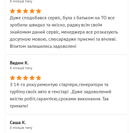
8 місяців тому
Дуже сподобався сервіс, була з батьком на ТО все
зробили швидко та якісно, раджу всім своїм
знайомим даний сервіс, менеджера все розказують
досупною мовою, слюсарядуже приємні та вічлеві.
Візитом залишились задоволені
Вадим К.
8 місяців тому
З 14-го року ремонтую стартери,генератори та
турбіну своїх авто в генстарі . Дуже задоволений
якістю робіт,гарантією,сроками виконання. Так
тримати!
Саша К.
8 місяців тому