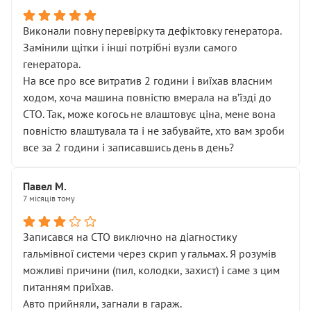
Виконали повну перевірку та дефіктовку генератора.
Замінили щітки і інші потрібні вузли самого
генератора.
На все про все витратив 2 години і виїхав власним
ходом, хоча машина повністю вмерала на вʼїзді до
СТО. Так, може когось не влаштовує ціна, мене вона
повністю влаштувала та і не забувайте, хто вам зроби
все за 2 години і записавшись день в день?
Павел М.
7 місяців тому
Записався на СТО виключно на діагностику
гальмівної системи через скрип у гальмах. Я розумів
можливі причини (пил, колодки, захист) і саме з цим
питанням приїхав.
Авто прийняли, загнали в гараж.