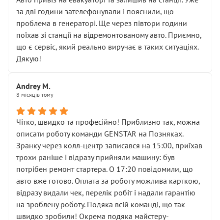
чіткого пояснення
за дві години зателефонували і пояснили, що
( ну все зняли та доробили) дякую!
проблема в генераторі. Ще через півтори години
Окремий момент, який виглядає абсурдно:
поїхав зі станції на відремонтованому авто. Приємно,
мені заявили, що бачок гальмівної рідини потрібно
що є сервіс, який реально виручає в таких ситуаціях.
міняти разом із головним гальмівним циліндром у
Дякую!
зборі.
Для людини, яка хоча б трохи розуміється на техніці,
Andrey M.
це звучить як мінімум непрофесійно, а як максимум —
8 місяців тому
спроба продати дорогий вузол замість елементарних
ущільнювачів.
Чітко, швидко та професійно! Приблизно так, можна
Що прикро — це не перший мій візит. Раніше міняв у
описати роботу команди GENSTAR на Позняках.
вас стартер, і тоді сервіс наче справив хороше
Зранку через колл-центр записався на 15:00, приїхав
враження. Але згодом знайшов декілька гайок під
трохи раніше і відразу прийняли машину: був
лобовим склом. Мені пояснили, що це “старі гайки, які
потрібен ремонт стартера. О 17:20 повідомили, що
відкручували”, і попросили не хвилюватися. ( надіюсь
авто вже готово. Оплата за роботу можлива карткою,
новий власник, не застяг в полі))
відразу видали чек, перелік робіт і надали гарантію
Але після нинішнього візиту такі дрібниці вже не
на зроблену роботу. Подяка всій команді, що так
здаються дрібницями.
швидко зробили! Окрема подяка майстеру-