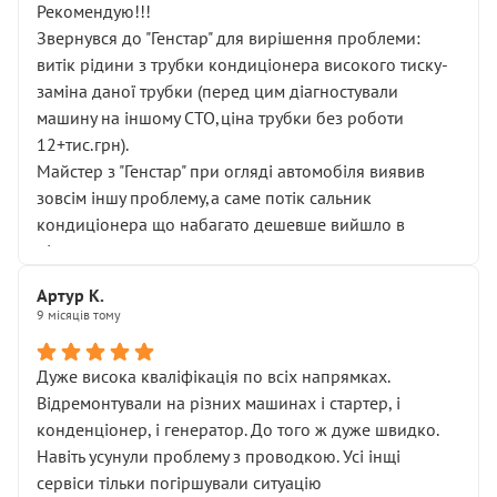
Рекомендую!!!
Звернувся до "Генстар" для вирішення проблеми:
витік рідини з трубки кондиціонера високого тиску-
заміна даної трубки (перед цим діагностували
машину на іншому СТО,ціна трубки без роботи
12+тис.грн).
Майстер з "Генстар" при огляді автомобіля виявив
зовсім іншу проблему,а саме потік сальник
кондиціонера що набагато дешевше вийшло в
підсумку.
Дуже дякую за швидкий і професійний ремонт!
Артур К.
9 місяців тому
Дуже висока кваліфікація по всіх напрямках.
Відремонтували на різних машинах і стартер, і
конденціонер, і генератор. До того ж дуже швидко.
Навіть усунули проблему з проводкою. Усі інщі
сервіси тільки погіршували ситуацію