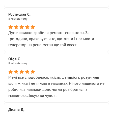
Я — клієнт, який працює на довірі, і саме її цей сервіс
приймальнику Олександру: всі чітко та по суті.
серйозно підірвав.
Молодці! Однозначно буду радити своїм знайомим
Хотілося б більше:
Ростислав С.
звертатися до цього автосервісу.
8 місяців тому
• належної уваги до авто
• прозорості в роботах і рахунках
• реальної діагностики, а не формального
Дуже швидко зробили ремонт генератора. За
“подивились і поїхав”
тригодини, враховуючи те, що зняти і поставити
На жаль, складається враження, що сервіс працює не
генератор на рено меган ще той квест.
на якість, а “аби швидше і дорожче”. Саме це і псує
загальне враження та бажання повертатися.
Olga С.
Стосовно комунікації - все добре
8 місяців тому
Мені все сподобалося, якість, швидкість, розуміння
що я жінка і не тямлю в машинах. Нічого лишнього не
робили, а навпаки допомогли розібратися з
машиною. Дякую ви чудові.
Диана Д.