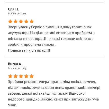
Оля Н.
6 місяців тому
Звернулася у Сервіс з питанням,чому горить знак
акумулятора.На діагностиці виявилася проблема з
щітками генератора .Швидко,і головне якісно все
зробили,проблема зникла .
Подяка за якість праці!!!
Виген А.
6 місяців тому
Зробили ремонт генератора: заміна шківа, ременя,
підшипників, реле за один день: вранці завіз, ввечері
забрав, деталі всі знайшлися зразу. Відносно
недорого, швидко, якісно, свист при запуску двигуна
зник.