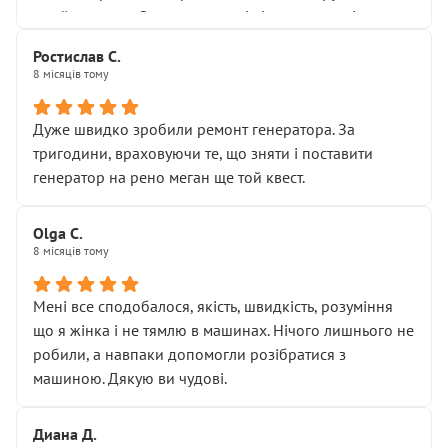
Я — клієнт, який працює на довірі, і саме її цей сервіс
приймальнику Олександру: всі чітко та по суті.
серйозно підірвав.
Молодці! Однозначно буду радити своїм знайомим
Хотілося б більше:
Ростислав С.
звертатися до цього автосервісу.
8 місяців тому
• належної уваги до авто
• прозорості в роботах і рахунках
• реальної діагностики, а не формального
Дуже швидко зробили ремонт генератора. За
“подивились і поїхав”
тригодини, враховуючи те, що зняти і поставити
На жаль, складається враження, що сервіс працює не
генератор на рено меган ще той квест.
на якість, а “аби швидше і дорожче”. Саме це і псує
загальне враження та бажання повертатися.
Olga С.
Стосовно комунікації - все добре
8 місяців тому
Мені все сподобалося, якість, швидкість, розуміння
що я жінка і не тямлю в машинах. Нічого лишнього не
робили, а навпаки допомогли розібратися з
машиною. Дякую ви чудові.
Диана Д.