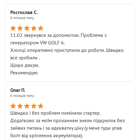
Ростислав С.
6 місяців тому
11.02 звернувся за допомогою. Проблема з
генератором VW GOLF 6.
Хлопці оперативно приступили до роботи. Швидко
все зробили .
Щиро дякую.
Рекомендую
Олег П.
6 місяців тому
Швидко і без проблем поміняли стартер.
Додатково за моїм проханням зняли підкрилок без
зайвих питань і за адекватну ціну (у мене туди упав
болт від кріплення акумулятора).