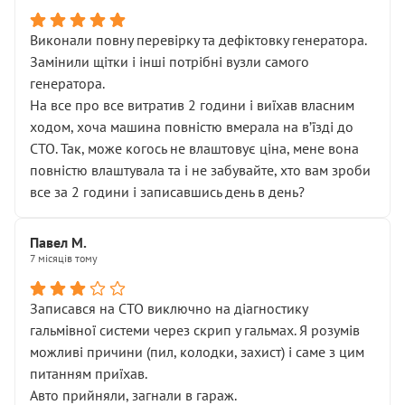
Виконали повну перевірку та дефіктовку генератора.
Замінили щітки і інші потрібні вузли самого
генератора.
На все про все витратив 2 години і виїхав власним
ходом, хоча машина повністю вмерала на вʼїзді до
СТО. Так, може когось не влаштовує ціна, мене вона
повністю влаштувала та і не забувайте, хто вам зроби
все за 2 години і записавшись день в день?
Павел М.
7 місяців тому
Записався на СТО виключно на діагностику
гальмівної системи через скрип у гальмах. Я розумів
можливі причини (пил, колодки, захист) і саме з цим
питанням приїхав.
Авто прийняли, загнали в гараж.