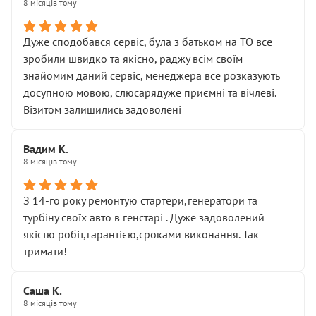
8 місяців тому
Дуже сподобався сервіс, була з батьком на ТО все
зробили швидко та якісно, раджу всім своїм
знайомим даний сервіс, менеджера все розказують
досупною мовою, слюсарядуже приємні та вічлеві.
Візитом залишились задоволені
Вадим К.
8 місяців тому
З 14-го року ремонтую стартери,генератори та
турбіну своїх авто в генстарі . Дуже задоволений
якістю робіт,гарантією,сроками виконання. Так
тримати!
Саша К.
8 місяців тому