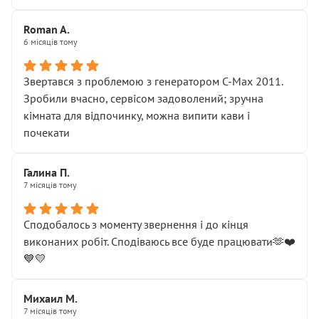
Roman A.
6 місяців тому
Звертався з проблемою з генератором C-Max 2011.
Зробили вчасно, сервісом задоволений; зручна
кімната для відпочинку, можна випити кави і
почекати
Галина П.
7 місяців тому
Сподобалось з моменту звернення і до кінця
виконаних робіт. Сподіваюсь все буде працювати🫶❤️
💙💛
Михаил М.
7 місяців тому