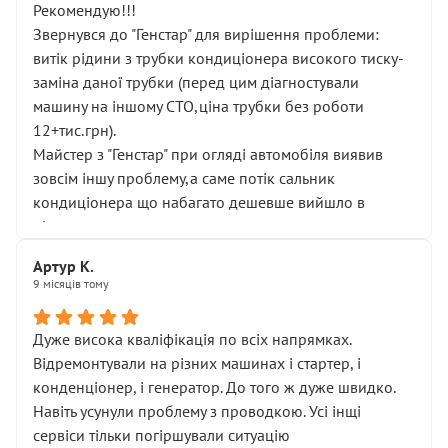
Рекомендую!!!
Звернувся до "Генстар" для вирішення проблеми:
витік рідини з трубки кондиціонера високого тиску-
заміна даної трубки (перед цим діагностували
машину на іншому СТО,ціна трубки без роботи
12+тис.грн).
Майстер з "Генстар" при огляді автомобіля виявив
зовсім іншу проблему,а саме потік сальник
кондиціонера що набагато дешевше вийшло в
підсумку.
Дуже дякую за швидкий і професійний ремонт!
Артур К.
9 місяців тому
Дуже висока кваліфікація по всіх напрямках.
Відремонтували на різних машинах і стартер, і
конденціонер, і генератор. До того ж дуже швидко.
Навіть усунули проблему з проводкою. Усі інщі
сервіси тільки погіршували ситуацію