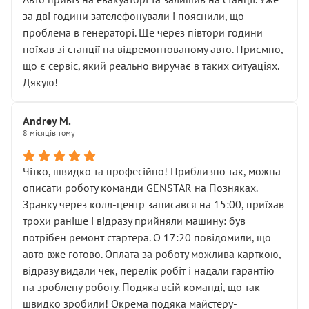
чіткого пояснення
за дві години зателефонували і пояснили, що
( ну все зняли та доробили) дякую!
проблема в генераторі. Ще через півтори години
Окремий момент, який виглядає абсурдно:
поїхав зі станції на відремонтованому авто. Приємно,
мені заявили, що бачок гальмівної рідини потрібно
що є сервіс, який реально виручає в таких ситуаціях.
міняти разом із головним гальмівним циліндром у
Дякую!
зборі.
Для людини, яка хоча б трохи розуміється на техніці,
Andrey M.
це звучить як мінімум непрофесійно, а як максимум —
8 місяців тому
спроба продати дорогий вузол замість елементарних
ущільнювачів.
Чітко, швидко та професійно! Приблизно так, можна
Що прикро — це не перший мій візит. Раніше міняв у
описати роботу команди GENSTAR на Позняках.
вас стартер, і тоді сервіс наче справив хороше
Зранку через колл-центр записався на 15:00, приїхав
враження. Але згодом знайшов декілька гайок під
трохи раніше і відразу прийняли машину: був
лобовим склом. Мені пояснили, що це “старі гайки, які
потрібен ремонт стартера. О 17:20 повідомили, що
відкручували”, і попросили не хвилюватися. ( надіюсь
авто вже готово. Оплата за роботу можлива карткою,
новий власник, не застяг в полі))
відразу видали чек, перелік робіт і надали гарантію
Але після нинішнього візиту такі дрібниці вже не
на зроблену роботу. Подяка всій команді, що так
здаються дрібницями.
швидко зробили! Окрема подяка майстеру-