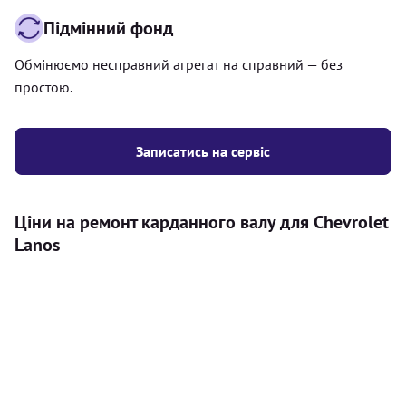
Підмінний фонд
Обмінюємо несправний агрегат на справний — без
простою.
Записатись на сервіс
Ціни на ремонт карданного валу для Chevrolet
Lanos
Послуга
Ціна
Карданний вал
Діагностика карданного валу на авто (
500