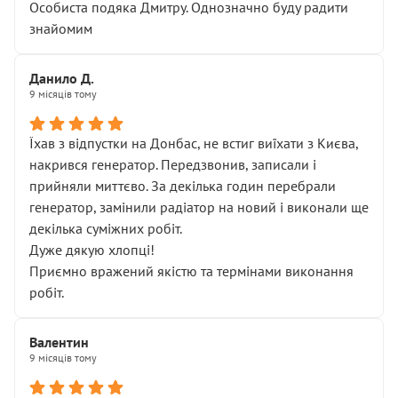
Особиста подяка Дмитру. Однозначно буду радити
знайомим
Данило Д.
9 місяців тому
Їхав з відпустки на Донбас, не встиг виїхати з Києва,
накрився генератор. Передзвонив, записали і
прийняли миттєво. За декілька годин перебрали
генератор, замінили радіатор на новий і виконали ще
декілька суміжних робіт.
Дуже дякую хлопці!
Приємно вражений якістю та термінами виконання
робіт.
Валентин
9 місяців тому