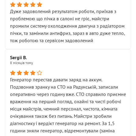
Дуже задоволений результатом роботи, приїхав з
проблемою що пічка в салоні не гріє, майстри
промили систему охолодження двигуна з радіатором
пічки, та замінили антифриз, зараз в авто дуже тепло,
тож роботою та сервісом задоволений
Sergii B.
8 місяців тому
Генератор перестав давати заряд на аккум.
Подзвонив зранку на СТО на Радунській, записали
оперативно через годину вже. СТО справило приємне
враження на перший погляд, охайні та чисті робочі
місця майстрів, чемний персонал, чистота, кімната
очікування також без питань. Майстри зробили
діагностику і вердікт генератор на ремонт. За 1,5
години зняли генератор, відремонтували (заміна