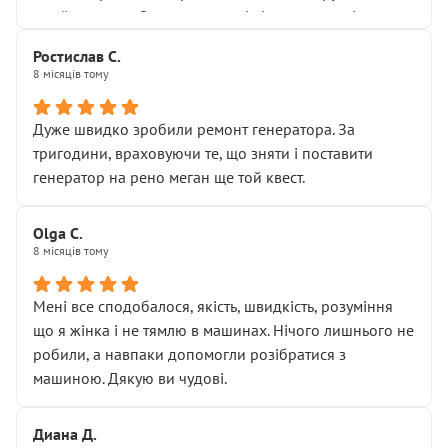
Я — клієнт, який працює на довірі, і саме її цей сервіс
приймальнику Олександру: всі чітко та по суті.
серйозно підірвав.
Молодці! Однозначно буду радити своїм знайомим
Хотілося б більше:
Ростислав С.
звертатися до цього автосервісу.
8 місяців тому
• належної уваги до авто
• прозорості в роботах і рахунках
• реальної діагностики, а не формального
Дуже швидко зробили ремонт генератора. За
“подивились і поїхав”
тригодини, враховуючи те, що зняти і поставити
На жаль, складається враження, що сервіс працює не
генератор на рено меган ще той квест.
на якість, а “аби швидше і дорожче”. Саме це і псує
загальне враження та бажання повертатися.
Olga С.
Стосовно комунікації - все добре
8 місяців тому
Мені все сподобалося, якість, швидкість, розуміння
що я жінка і не тямлю в машинах. Нічого лишнього не
робили, а навпаки допомогли розібратися з
машиною. Дякую ви чудові.
Диана Д.