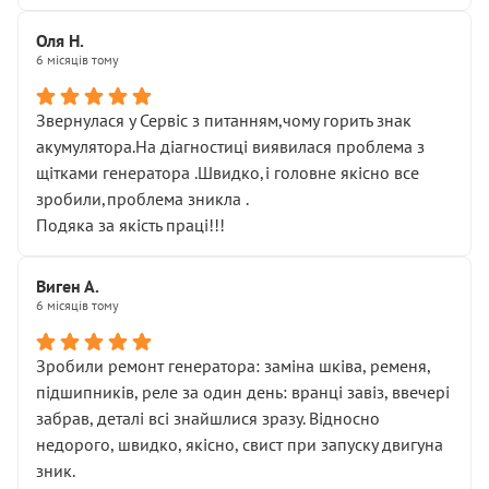
Оля Н.
6 місяців тому
Звернулася у Сервіс з питанням,чому горить знак
акумулятора.На діагностиці виявилася проблема з
щітками генератора .Швидко,і головне якісно все
зробили,проблема зникла .
Подяка за якість праці!!!
Виген А.
6 місяців тому
Зробили ремонт генератора: заміна шківа, ременя,
підшипників, реле за один день: вранці завіз, ввечері
забрав, деталі всі знайшлися зразу. Відносно
недорого, швидко, якісно, свист при запуску двигуна
зник.