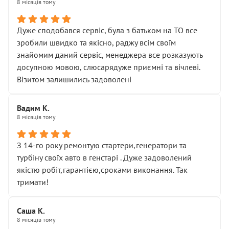
8 місяців тому
Дуже сподобався сервіс, була з батьком на ТО все
зробили швидко та якісно, раджу всім своїм
знайомим даний сервіс, менеджера все розказують
досупною мовою, слюсарядуже приємні та вічлеві.
Візитом залишились задоволені
Вадим К.
8 місяців тому
З 14-го року ремонтую стартери,генератори та
турбіну своїх авто в генстарі . Дуже задоволений
якістю робіт,гарантією,сроками виконання. Так
тримати!
Саша К.
8 місяців тому