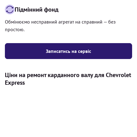
Підмінний фонд
Обмінюємо несправний агрегат на справний — без
простою.
Записатись на сервіс
Ціни на ремонт карданного валу для Chevrolet
Express
Послуга
Ціна
Карданний вал
Діагностика карданного валу на авто (
500