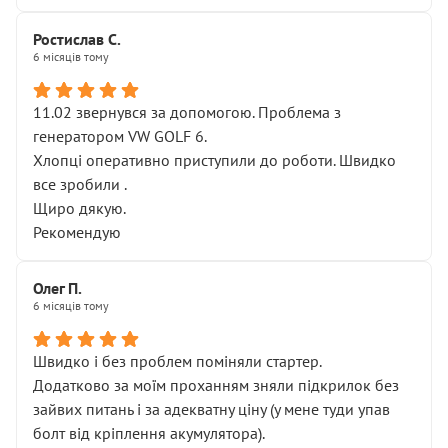
Ростислав С.
6 місяців тому
11.02 звернувся за допомогою. Проблема з
генератором VW GOLF 6.
Хлопці оперативно приступили до роботи. Швидко
все зробили .
Щиро дякую.
Рекомендую
Олег П.
6 місяців тому
Швидко і без проблем поміняли стартер.
Додатково за моїм проханням зняли підкрилок без
зайвих питань і за адекватну ціну (у мене туди упав
болт від кріплення акумулятора).