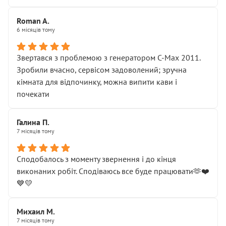
Roman A.
6 місяців тому
Звертався з проблемою з генератором C-Max 2011.
Зробили вчасно, сервісом задоволений; зручна
кімната для відпочинку, можна випити кави і
почекати
Галина П.
7 місяців тому
Сподобалось з моменту звернення і до кінця
виконаних робіт. Сподіваюсь все буде працювати🫶❤️
💙💛
Михаил М.
7 місяців тому