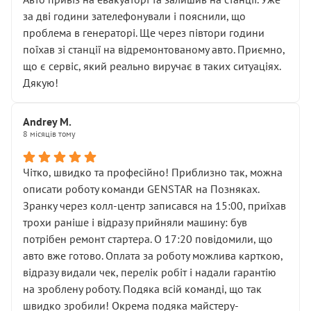
чіткого пояснення
за дві години зателефонували і пояснили, що
( ну все зняли та доробили) дякую!
проблема в генераторі. Ще через півтори години
Окремий момент, який виглядає абсурдно:
поїхав зі станції на відремонтованому авто. Приємно,
мені заявили, що бачок гальмівної рідини потрібно
що є сервіс, який реально виручає в таких ситуаціях.
міняти разом із головним гальмівним циліндром у
Дякую!
зборі.
Для людини, яка хоча б трохи розуміється на техніці,
Andrey M.
це звучить як мінімум непрофесійно, а як максимум —
8 місяців тому
спроба продати дорогий вузол замість елементарних
ущільнювачів.
Чітко, швидко та професійно! Приблизно так, можна
Що прикро — це не перший мій візит. Раніше міняв у
описати роботу команди GENSTAR на Позняках.
вас стартер, і тоді сервіс наче справив хороше
Зранку через колл-центр записався на 15:00, приїхав
враження. Але згодом знайшов декілька гайок під
трохи раніше і відразу прийняли машину: був
лобовим склом. Мені пояснили, що це “старі гайки, які
потрібен ремонт стартера. О 17:20 повідомили, що
відкручували”, і попросили не хвилюватися. ( надіюсь
авто вже готово. Оплата за роботу можлива карткою,
новий власник, не застяг в полі))
відразу видали чек, перелік робіт і надали гарантію
Але після нинішнього візиту такі дрібниці вже не
на зроблену роботу. Подяка всій команді, що так
здаються дрібницями.
швидко зробили! Окрема подяка майстеру-