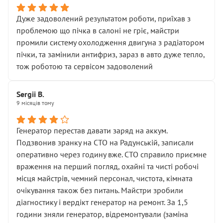
Дуже задоволений результатом роботи, приїхав з
проблемою що пічка в салоні не гріє, майстри
промили систему охолодження двигуна з радіатором
пічки, та замінили антифриз, зараз в авто дуже тепло,
тож роботою та сервісом задоволений
Sergii B.
9 місяців тому
Генератор перестав давати заряд на аккум.
Подзвонив зранку на СТО на Радунській, записали
оперативно через годину вже. СТО справило приємне
враження на перший погляд, охайні та чисті робочі
місця майстрів, чемний персонал, чистота, кімната
очікування також без питань. Майстри зробили
діагностику і вердікт генератор на ремонт. За 1,5
години зняли генератор, відремонтували (заміна