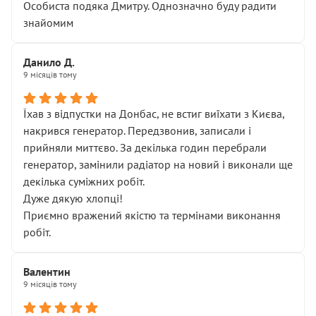
Особиста подяка Дмитру. Однозначно буду радити
знайомим
Данило Д.
9 місяців тому
Їхав з відпустки на Донбас, не встиг виїхати з Києва,
накрився генератор. Передзвонив, записали і
прийняли миттєво. За декілька годин перебрали
генератор, замінили радіатор на новий і виконали ще
декілька суміжних робіт.
Дуже дякую хлопці!
Приємно вражений якістю та термінами виконання
робіт.
Валентин
9 місяців тому