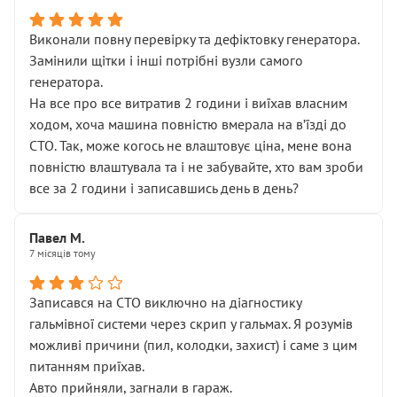
Виконали повну перевірку та дефіктовку генератора.
Замінили щітки і інші потрібні вузли самого
генератора.
На все про все витратив 2 години і виїхав власним
ходом, хоча машина повністю вмерала на вʼїзді до
СТО. Так, може когось не влаштовує ціна, мене вона
повністю влаштувала та і не забувайте, хто вам зроби
все за 2 години і записавшись день в день?
Павел М.
7 місяців тому
Записався на СТО виключно на діагностику
гальмівної системи через скрип у гальмах. Я розумів
можливі причини (пил, колодки, захист) і саме з цим
питанням приїхав.
Авто прийняли, загнали в гараж.