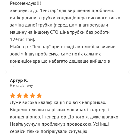
Рекомендую!!!
Звернувся до "Генстар" для вирішення проблеми:
витік рідини з трубки кондиціонера високого тиску-
заміна даної трубки (перед цим діагностували
машину на іншому СТО,ціна трубки без роботи
12+тис.грн).
Майстер з "Генстар" при огляді автомобіля виявив
зовсім іншу проблему,а саме потік сальник
кондиціонера що набагато дешевше вийшло в
підсумку.
Дуже дякую за швидкий і професійний ремонт!
Артур К.
9 місяців тому
Дуже висока кваліфікація по всіх напрямках.
Відремонтували на різних машинах і стартер, і
конденціонер, і генератор. До того ж дуже швидко.
Навіть усунули проблему з проводкою. Усі інщі
сервіси тільки погіршували ситуацію