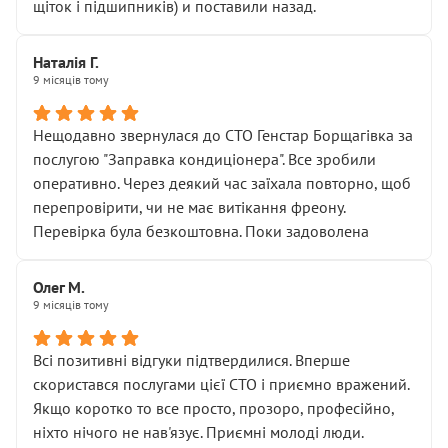
щіток і підшипників) и поставили назад.
Наталія Г.
9 місяців тому
Нещодавно звернулася до СТО Генстар Борщагівка за
послугою "Заправка кондиціонера". Все зробили
оперативно. Через деякий час заїхала повторно, щоб
перепровірити, чи не має витікання фреону.
Перевірка була безкоштовна. Поки задоволена
Олег М.
9 місяців тому
Всі позитивні відгуки підтвердилися. Вперше
скористався послугами цієї СТО і приємно вражений.
Якщо коротко то все просто, прозоро, професійно,
ніхто нічого не нав'язує. Приємні молоді люди.