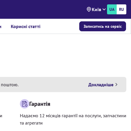
Київ
UA
RU
и
Корисні статті
Записатись на сервіс
 поштою.
Докладніше
Гарантія
ри
Надаємо 12 місяців гарантії на послуги, запчастини
та агрегати