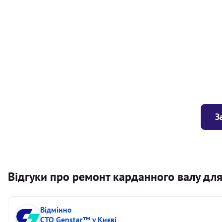
Балансування карданного валу (легковий) від 1,5м на одн
Балансування карданного валу (легковий) до 1,5м
Заміна хрестовини кермового валу
З
Відгуки про ремонт карданного валу для
Відмінно
СТО Genstar™ у Києві