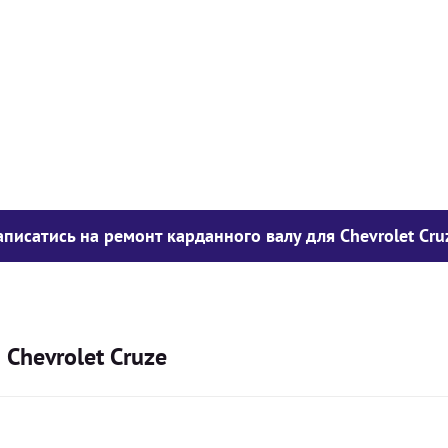
у опору
1050
грн
850
грн
300
грн
аписатись на ремонт карданного валу для Chevrolet Cru
 Chevrolet Cruze