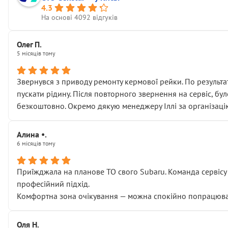
4.3
На основі 4092 відгуків
Олег П.
5 місяців тому
Звернувся з приводу ремонту кермової рейки. По результат
пускати рідину. Після повторного звернення на сервіс, бу
безкоштовно. Окремо дякую менеджеру Іллі за організаці
Алина •.
6 місяців тому
Приїжджала на планове ТО свого Subaru. Команда сервісу п
професійний підхід.
Комфортна зона очікування — можна спокійно попрацювати
Оля Н.