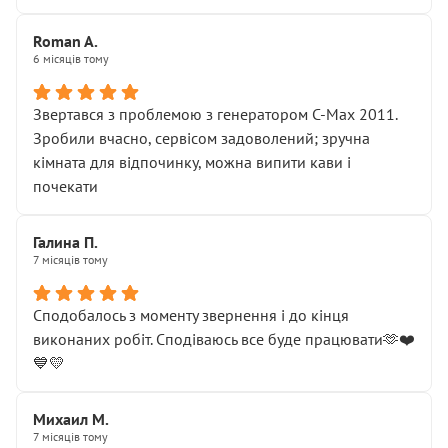
Roman A.
6 місяців тому
Звертався з проблемою з генератором C-Max 2011.
Зробили вчасно, сервісом задоволений; зручна
кімната для відпочинку, можна випити кави і
почекати
Галина П.
7 місяців тому
Сподобалось з моменту звернення і до кінця
виконаних робіт. Сподіваюсь все буде працювати🫶❤️
💙💛
Михаил М.
7 місяців тому