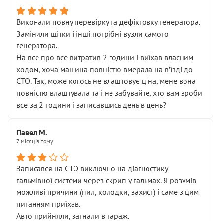
Виконали повну перевірку та дефіктовку генератора.
Замінили щітки і інші потрібні вузли самого
генератора.
На все про все витратив 2 години і виїхав власним
ходом, хоча машина повністю вмерала на вʼїзді до
СТО. Так, може когось не влаштовує ціна, мене вона
повністю влаштувала та і не забувайте, хто вам зроби
все за 2 години і записавшись день в день?
Павел М.
7 місяців тому
Записався на СТО виключно на діагностику
гальмівної системи через скрип у гальмах. Я розумів
можливі причини (пил, колодки, захист) і саме з цим
питанням приїхав.
Авто прийняли, загнали в гараж.