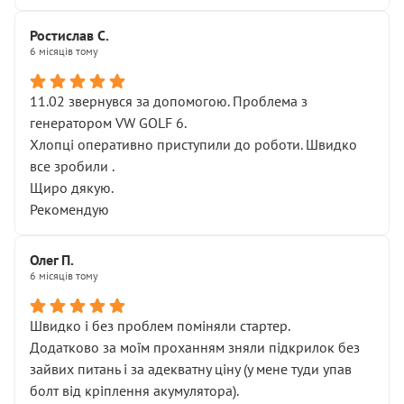
Ростислав С.
6 місяців тому
11.02 звернувся за допомогою. Проблема з
генератором VW GOLF 6.
Хлопці оперативно приступили до роботи. Швидко
все зробили .
Щиро дякую.
Рекомендую
Олег П.
6 місяців тому
Швидко і без проблем поміняли стартер.
Додатково за моїм проханням зняли підкрилок без
зайвих питань і за адекватну ціну (у мене туди упав
болт від кріплення акумулятора).