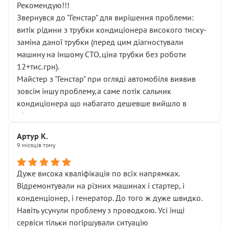
Рекомендую!!!
Звернувся до "Генстар" для вирішення проблеми:
витік рідини з трубки кондиціонера високого тиску-
заміна даної трубки (перед цим діагностували
машину на іншому СТО,ціна трубки без роботи
12+тис.грн).
Майстер з "Генстар" при огляді автомобіля виявив
зовсім іншу проблему,а саме потік сальник
кондиціонера що набагато дешевше вийшло в
підсумку.
Дуже дякую за швидкий і професійний ремонт!
Артур К.
9 місяців тому
Дуже висока кваліфікація по всіх напрямках.
Відремонтували на різних машинах і стартер, і
конденціонер, і генератор. До того ж дуже швидко.
Навіть усунули проблему з проводкою. Усі інщі
сервіси тільки погіршували ситуацію