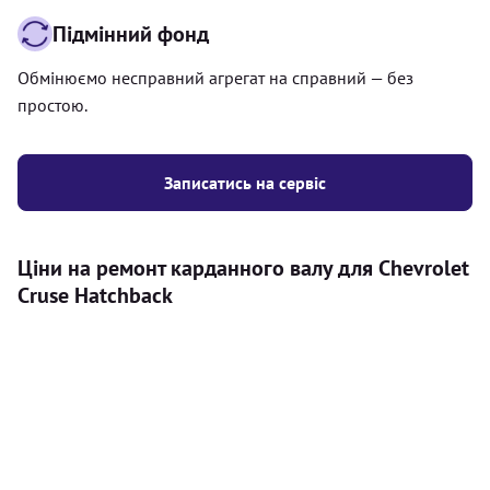
Підмінний фонд
Обмінюємо несправний агрегат на справний — без
простою.
Записатись на сервіс
Ціни на ремонт карданного валу для Chevrolet
Cruse Hatchback
Послуга
Ціна
Карданний вал
Діагностика карданного валу на авто (
500