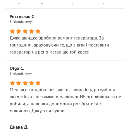
Я — клієнт, який працює на довірі, і саме її цей сервіс
приймальнику Олександру: всі чітко та по суті.
серйозно підірвав.
Молодці! Однозначно буду радити своїм знайомим
Хотілося б більше:
Ростислав С.
звертатися до цього автосервісу.
8 місяців тому
• належної уваги до авто
• прозорості в роботах і рахунках
• реальної діагностики, а не формального
Дуже швидко зробили ремонт генератора. За
“подивились і поїхав”
тригодини, враховуючи те, що зняти і поставити
На жаль, складається враження, що сервіс працює не
генератор на рено меган ще той квест.
на якість, а “аби швидше і дорожче”. Саме це і псує
загальне враження та бажання повертатися.
Olga С.
Стосовно комунікації - все добре
8 місяців тому
Мені все сподобалося, якість, швидкість, розуміння
що я жінка і не тямлю в машинах. Нічого лишнього не
робили, а навпаки допомогли розібратися з
машиною. Дякую ви чудові.
Диана Д.