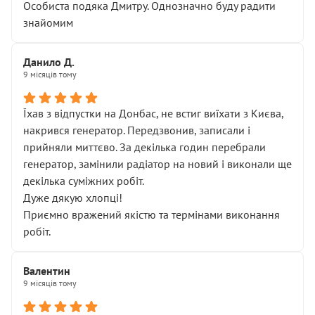
Особиста подяка Дмитру. Однозначно буду радити
знайомим
Данило Д.
9 місяців тому
Їхав з відпустки на Донбас, не встиг виїхати з Києва,
накрився генератор. Передзвонив, записали і
прийняли миттєво. За декілька годин перебрали
генератор, замінили радіатор на новий і виконали ще
декілька суміжних робіт.
Дуже дякую хлопці!
Приємно вражений якістю та термінами виконання
робіт.
Валентин
9 місяців тому