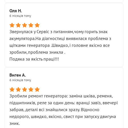
Оля Н.
6 місяців тому
Звернулася у Сервіс з питанням,чому горить знак
акумулятора.На діагностиці виявилася проблема з
щітками генератора .Швидко,і головне якісно все
зробили,проблема зникла .
Подяка за якість праці!!!
Виген А.
6 місяців тому
Зробили ремонт генератора: заміна шківа, ременя,
підшипників, реле за один день: вранці завіз, ввечері
забрав, деталі всі знайшлися зразу. Відносно
недорого, швидко, якісно, свист при запуску двигуна
зник.