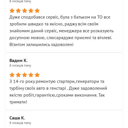
8 місяців тому
Дуже сподобався сервіс, була з батьком на ТО все
зробили швидко та якісно, раджу всім своїм
знайомим даний сервіс, менеджера все розказують
досупною мовою, слюсарядуже приємні та вічлеві.
Візитом залишились задоволені
Вадим К.
8 місяців тому
З 14-го року ремонтую стартери,генератори та
турбіну своїх авто в генстарі . Дуже задоволений
якістю робіт,гарантією,сроками виконання. Так
тримати!
Саша К.
9 місяців тому