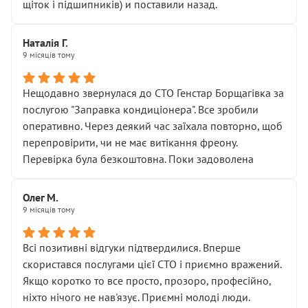
щіток і підшипників) и поставили назад.
Наталія Г.
9 місяців тому
Нещодавно звернулася до СТО Генстар Борщагівка за
послугою "Заправка кондиціонера". Все зробили
оперативно. Через деякий час заїхала повторно, щоб
перепровірити, чи не має витікання фреону.
Перевірка була безкоштовна. Поки задоволена
Олег М.
9 місяців тому
Всі позитивні відгуки підтвердилися. Вперше
скористався послугами цієї СТО і приємно вражений.
Якщо коротко то все просто, прозоро, професійно,
ніхто нічого не нав'язує. Приємні молоді люди.