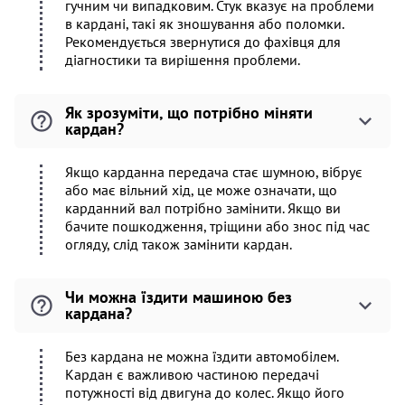
гучним чи випадковим. Стук вказує на проблеми
в кардані, такі як зношування або поломки.
Рекомендується звернутися до фахівця для
діагностики та вирішення проблеми.
Як зрозуміти, що потрібно міняти
кардан?
Якщо карданна передача стає шумною, вібрує
або має вільний хід, це може означати, що
карданний вал потрібно замінити. Якщо ви
бачите пошкодження, тріщини або знос під час
огляду, слід також замінити кардан.
Чи можна їздити машиною без
кардана?
Без кардана не можна їздити автомобілем.
Кардан є важливою частиною передачі
потужності від двигуна до колес. Якщо його