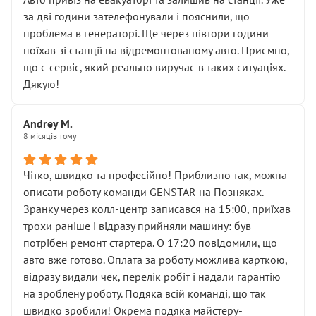
чіткого пояснення
за дві години зателефонували і пояснили, що
( ну все зняли та доробили) дякую!
проблема в генераторі. Ще через півтори години
Окремий момент, який виглядає абсурдно:
поїхав зі станції на відремонтованому авто. Приємно,
мені заявили, що бачок гальмівної рідини потрібно
що є сервіс, який реально виручає в таких ситуаціях.
міняти разом із головним гальмівним циліндром у
Дякую!
зборі.
Для людини, яка хоча б трохи розуміється на техніці,
Andrey M.
це звучить як мінімум непрофесійно, а як максимум —
8 місяців тому
спроба продати дорогий вузол замість елементарних
ущільнювачів.
Чітко, швидко та професійно! Приблизно так, можна
Що прикро — це не перший мій візит. Раніше міняв у
описати роботу команди GENSTAR на Позняках.
вас стартер, і тоді сервіс наче справив хороше
Зранку через колл-центр записався на 15:00, приїхав
враження. Але згодом знайшов декілька гайок під
трохи раніше і відразу прийняли машину: був
лобовим склом. Мені пояснили, що це “старі гайки, які
потрібен ремонт стартера. О 17:20 повідомили, що
відкручували”, і попросили не хвилюватися. ( надіюсь
авто вже готово. Оплата за роботу можлива карткою,
новий власник, не застяг в полі))
відразу видали чек, перелік робіт і надали гарантію
Але після нинішнього візиту такі дрібниці вже не
на зроблену роботу. Подяка всій команді, що так
здаються дрібницями.
швидко зробили! Окрема подяка майстеру-