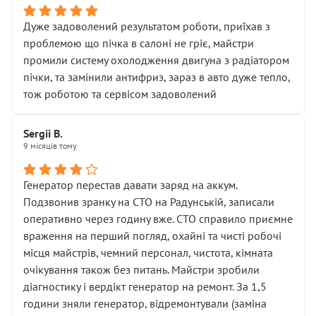
Дуже задоволений результатом роботи, приїхав з
проблемою що пічка в салоні не гріє, майстри
промили систему охолодження двигуна з радіатором
пічки, та замінили антифриз, зараз в авто дуже тепло,
тож роботою та сервісом задоволений
Sergii B.
9 місяців тому
Генератор перестав давати заряд на аккум.
Подзвонив зранку на СТО на Радунській, записали
оперативно через годину вже. СТО справило приємне
враження на перший погляд, охайні та чисті робочі
місця майстрів, чемний персонал, чистота, кімната
очікування також без питань. Майстри зробили
діагностику і вердікт генератор на ремонт. За 1,5
години зняли генератор, відремонтували (заміна