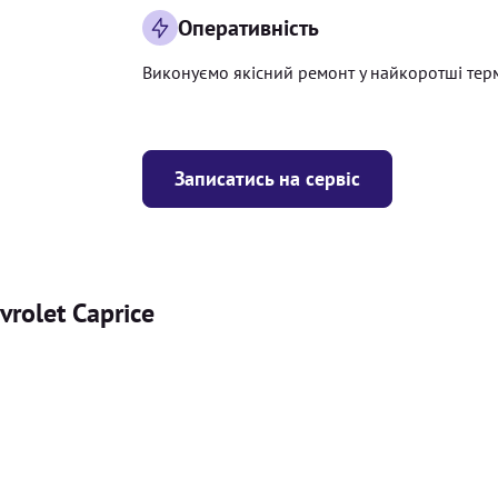
Оперативність
Виконуємо якісний ремонт у найкоротші тер
Записатись на сервіс
rolet Caprice
Ціна