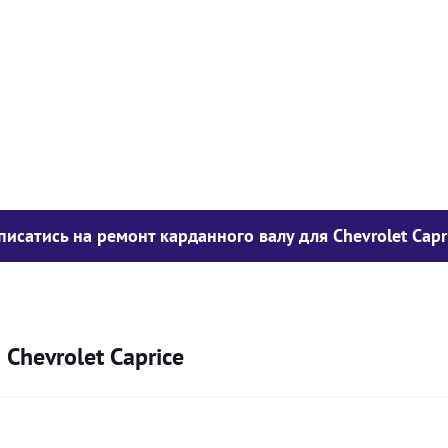
у опору
1050
грн
850
грн
300
грн
писатись на ремонт карданного валу для Chevrolet Capr
Chevrolet Caprice