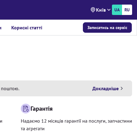
Київ
UA
RU
и
Корисні статті
Записатись на сервіс
 поштою.
Докладніше
Гарантія
ри
Надаємо 12 місяців гарантії на послуги, запчастини
та агрегати