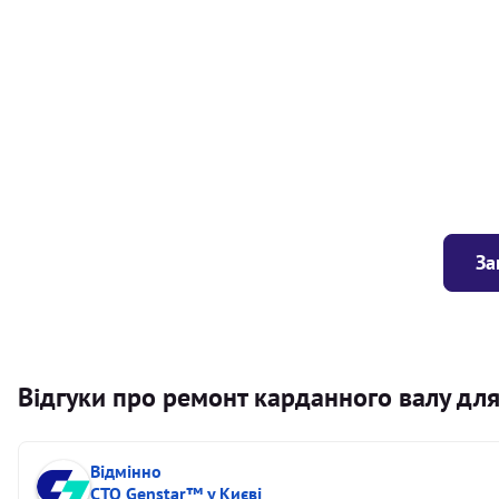
Балансування карданного валу (легковий) від 1,5м на одн
Балансування карданного валу (легковий) до 1,5м
Заміна хрестовини кермового валу
За
Відгуки про ремонт карданного валу для 
Відмінно
СТО Genstar™ у Києві