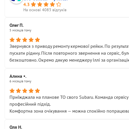
4.3
На основі 4083 відгуків
Олег П.
5 місяців тому
Звернувся з приводу ремонту кермової рейки. По результат
пускати рідину. Після повторного звернення на сервіс, бу
безкоштовно. Окремо дякую менеджеру Іллі за організаці
Алина •.
6 місяців тому
Приїжджала на планове ТО свого Subaru. Команда сервісу п
професійний підхід.
Комфортна зона очікування — можна спокійно попрацювати
Оля Н.