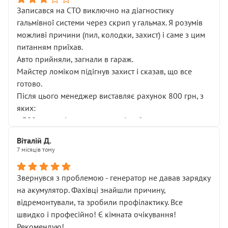
Записався на СТО виключно на діагностику
гальмівної системи через скрип у гальмах. Я розумів
можливі причини (пил, колодки, захист) і саме з цим
питанням приїхав.
Авто прийняли, загнали в гараж.
Майстер ломіком підігнув захист і сказав, що все
готово.
Після цього менеджер виставляє рахунок 800 грн, з
яких:
• 300 грн — діагностика гальмівної системи
• 500 грн — діагностика ходової, яку я НЕ замовляв і
Віталій Д.
НЕ погоджував
7 місяців тому
Я оплатив, але одразу звернув увагу, що це нав’язана
послуга. Тим більше, я був поруч і жодної реальної
Звернувся з проблемою - генератор не давав зарядку
діагностики ходової не проводилось. Після
на акумулятор. Фахівці знайшли причину,
зауваження гроші за цю “послугу” повернули, що
відремонтували, та зробили профілактику. Все
лише підтвердило мою правоту.
швидко і професійно! Є кімната очікування!
Але головне — я виїжджаю з боксу, і скрип у гальмах
Рекомендую!