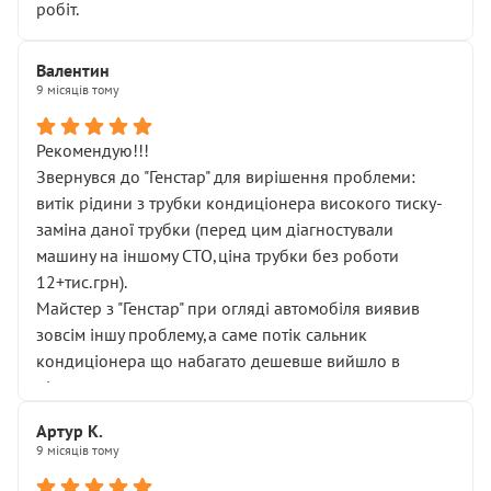
робіт.
Валентин
9 місяців тому
Рекомендую!!!
Звернувся до "Генстар" для вирішення проблеми:
витік рідини з трубки кондиціонера високого тиску-
заміна даної трубки (перед цим діагностували
машину на іншому СТО,ціна трубки без роботи
12+тис.грн).
Майстер з "Генстар" при огляді автомобіля виявив
зовсім іншу проблему,а саме потік сальник
кондиціонера що набагато дешевше вийшло в
підсумку.
Дуже дякую за швидкий і професійний ремонт!
Артур К.
9 місяців тому