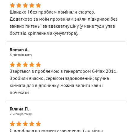
Швидко і без проблем поміняли стартер.
Додатково за моїм проханням зняли підкрилок без
зайвих питань і за адекватну ціну (у мене туди упав
болт від кріплення акумулятора).
Roman A.
6 місяців тому
Звертався з проблемою з генератором C-Max 2011.
Зробили вчасно, сервісом задоволений; зручна
кімната для відпочинку, можна випити кави і
почекати
Галина П.
7 місяців тому
Сподобалось з моменту звернення і до кінця