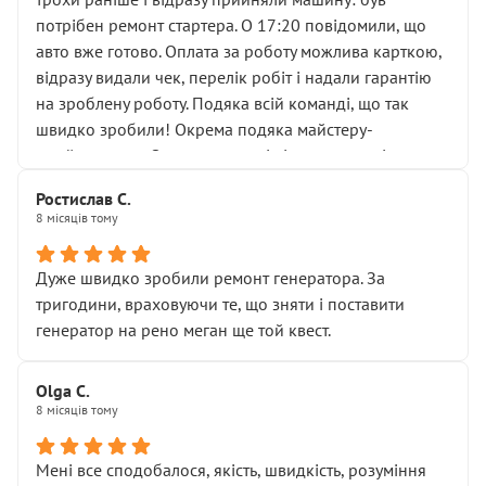
лобовим склом. Мені пояснили, що це “старі гайки, які
потрібен ремонт стартера. О 17:20 повідомили, що
відкручували”, і попросили не хвилюватися. ( надіюсь
авто вже готово. Оплата за роботу можлива карткою,
новий власник, не застяг в полі))
відразу видали чек, перелік робіт і надали гарантію
Але після нинішнього візиту такі дрібниці вже не
на зроблену роботу. Подяка всій команді, що так
здаються дрібницями.
швидко зробили! Окрема подяка майстеру-
Я — клієнт, який працює на довірі, і саме її цей сервіс
приймальнику Олександру: всі чітко та по суті.
серйозно підірвав.
Молодці! Однозначно буду радити своїм знайомим
Хотілося б більше:
Ростислав С.
звертатися до цього автосервісу.
8 місяців тому
• належної уваги до авто
• прозорості в роботах і рахунках
• реальної діагностики, а не формального
Дуже швидко зробили ремонт генератора. За
“подивились і поїхав”
тригодини, враховуючи те, що зняти і поставити
На жаль, складається враження, що сервіс працює не
генератор на рено меган ще той квест.
на якість, а “аби швидше і дорожче”. Саме це і псує
загальне враження та бажання повертатися.
Olga С.
Стосовно комунікації - все добре
8 місяців тому
Мені все сподобалося, якість, швидкість, розуміння