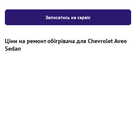
Записатись на сервіс
Ціни на ремонт обігрівача для Chevrolet Aveo
Sedan
Послуга
Ціна
Автономний обігрівач
Безкоштовний розрахунок ціни
Безкоштовно
установки автономного обігрівача
Встановлення повітряного
8000
грн
автономного опалювача