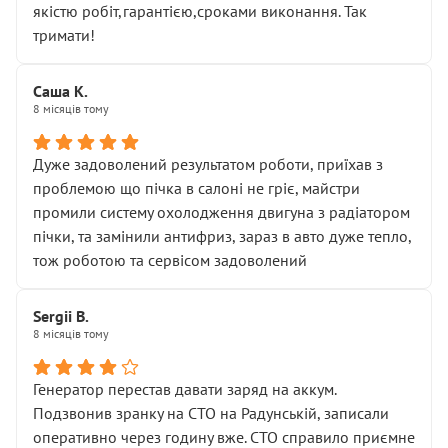
якістю робіт,гарантією,сроками виконання. Так
тримати!
Саша К.
8 місяців тому
Дуже задоволений результатом роботи, приїхав з
проблемою що пічка в салоні не гріє, майстри
промили систему охолодження двигуна з радіатором
пічки, та замінили антифриз, зараз в авто дуже тепло,
тож роботою та сервісом задоволений
Sergii B.
8 місяців тому
Генератор перестав давати заряд на аккум.
Подзвонив зранку на СТО на Радунській, записали
оперативно через годину вже. СТО справило приємне