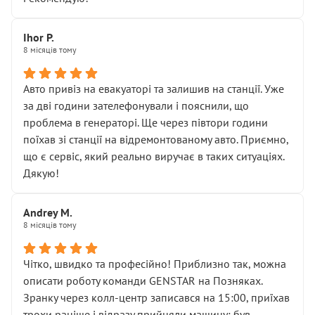
залишився таким самим, як і був. Тобто оплачена
“діагностика гальм” фактично нічого не дала.
Далі ситуація тільки погіршилась:
Ihor P.
8 місяців тому
• сказали, що тепер “потрібно знімати колеса”
• що біля авто стояти вже не можна
• почали озвучувати купу додаткових робіт без
Авто привіз на евакуаторі та залишив на станції. Уже
чіткого пояснення
за дві години зателефонували і пояснили, що
( ну все зняли та доробили) дякую!
проблема в генераторі. Ще через півтори години
Окремий момент, який виглядає абсурдно:
поїхав зі станції на відремонтованому авто. Приємно,
мені заявили, що бачок гальмівної рідини потрібно
що є сервіс, який реально виручає в таких ситуаціях.
міняти разом із головним гальмівним циліндром у
Дякую!
зборі.
Для людини, яка хоча б трохи розуміється на техніці,
Andrey M.
це звучить як мінімум непрофесійно, а як максимум —
8 місяців тому
спроба продати дорогий вузол замість елементарних
ущільнювачів.
Чітко, швидко та професійно! Приблизно так, можна
Що прикро — це не перший мій візит. Раніше міняв у
описати роботу команди GENSTAR на Позняках.
вас стартер, і тоді сервіс наче справив хороше
Зранку через колл-центр записався на 15:00, приїхав
враження. Але згодом знайшов декілька гайок під
трохи раніше і відразу прийняли машину: був