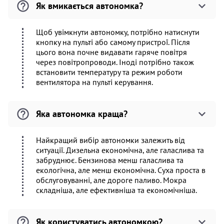
Як вмикається автономка?
Щоб увімкнути автономку, потрібно натиснути
кнопку на пульті або самому пристрої. Після
цього вона почне видавати гаряче повітря
через повітропроводи. Іноді потрібно також
встановити температуру та режим роботи
вентилятора на пульті керування.
Яка автономка краща?
Найкращий вибір автономки залежить від
ситуації. Дизельна економічна, але галаслива та
забруднює. Бензинова менш галаслива та
екологічна, але менш економічна. Суха проста в
обслуговуванні, але дороге паливо. Мокра
складніша, але ефективніша та економічніша.
Як користуватись автономкою?