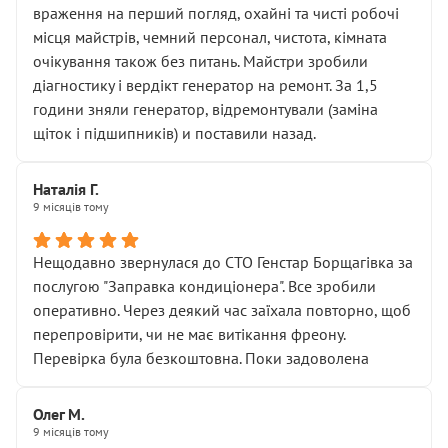
враження на перший погляд, охайні та чисті робочі
місця майстрів, чемний персонал, чистота, кімната
очікування також без питань. Майстри зробили
діагностику і вердікт генератор на ремонт. За 1,5
години зняли генератор, відремонтували (заміна
щіток і підшипників) и поставили назад.
Наталія Г.
9 місяців тому
Нещодавно звернулася до СТО Генстар Борщагівка за
послугою "Заправка кондиціонера". Все зробили
оперативно. Через деякий час заїхала повторно, щоб
перепровірити, чи не має витікання фреону.
Перевірка була безкоштовна. Поки задоволена
Олег М.
9 місяців тому