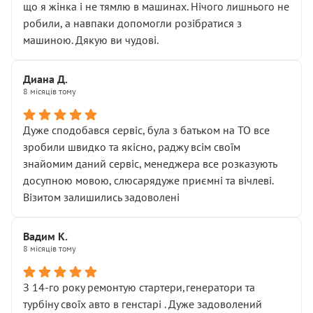
що я жінка і не тямлю в машинах. Нічого лишнього не
робили, а навпаки допомогли розібратися з
машиною. Дякую ви чудові.
Диана Д.
8 місяців тому
Дуже сподобався сервіс, була з батьком на ТО все
зробили швидко та якісно, раджу всім своїм
знайомим даний сервіс, менеджера все розказують
досупною мовою, слюсарядуже приємні та вічлеві.
Візитом залишились задоволені
Вадим К.
8 місяців тому
З 14-го року ремонтую стартери,генератори та
турбіну своїх авто в генстарі . Дуже задоволений