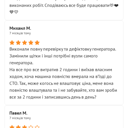
виконаних робіт. Сподіваюсь все буде працювати🫶❤️
💙💛
Михаил М.
7 місяців тому
Виконали повну перевірку та дефіктовку генератора.
Замінили щітки і інші потрібні вузли самого
генератора.
На все про все витратив 2 години і виїхав власним
ходом, хоча машина повністю вмерала на вʼїзді до
СТО. Так, може когось не влаштовує ціна, мене вона
повністю влаштувала та і не забувайте, хто вам зроби
все за 2 години і записавшись день в день?
Павел М.
7 місяців тому