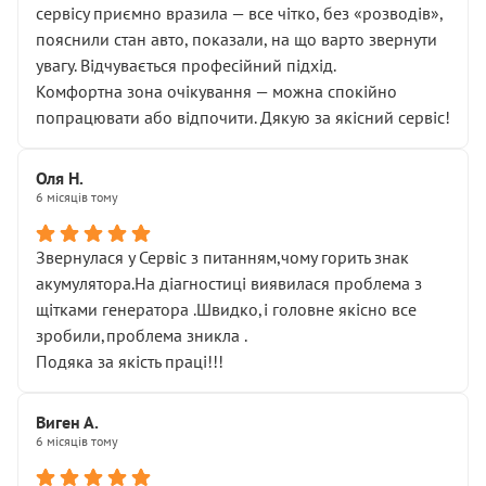
сервісу приємно вразила — все чітко, без «розводів»,
пояснили стан авто, показали, на що варто звернути
увагу. Відчувається професійний підхід.
Комфортна зона очікування — можна спокійно
попрацювати або відпочити. Дякую за якісний сервіс!
Оля Н.
6 місяців тому
Звернулася у Сервіс з питанням,чому горить знак
акумулятора.На діагностиці виявилася проблема з
щітками генератора .Швидко,і головне якісно все
зробили,проблема зникла .
Подяка за якість праці!!!
Виген А.
6 місяців тому