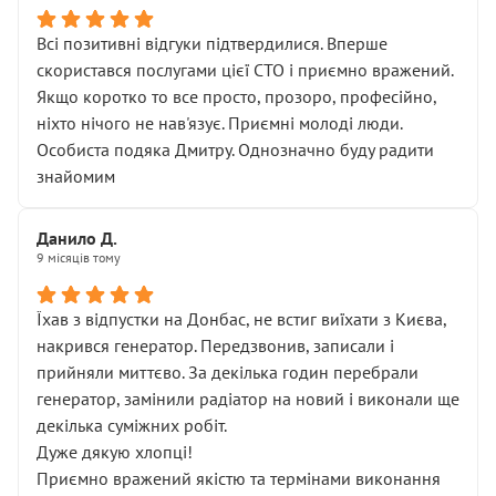
Всі позитивні відгуки підтвердилися. Вперше
скористався послугами цієї СТО і приємно вражений.
Якщо коротко то все просто, прозоро, професійно,
ніхто нічого не нав'язує. Приємні молоді люди.
Особиста подяка Дмитру. Однозначно буду радити
знайомим
Данило Д.
9 місяців тому
Їхав з відпустки на Донбас, не встиг виїхати з Києва,
накрився генератор. Передзвонив, записали і
прийняли миттєво. За декілька годин перебрали
генератор, замінили радіатор на новий і виконали ще
декілька суміжних робіт.
Дуже дякую хлопці!
Приємно вражений якістю та термінами виконання