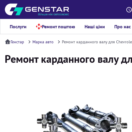
Послуги
Ремонт поштою
Наші ціни
Про нас
Генстар
Марка авто
Ремонт карданного валу для Chevrol
Ремонт карданного валу дл