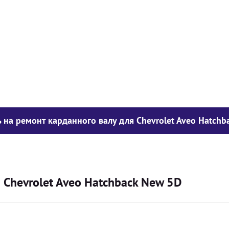
у опору
1050
грн
850
грн
300
грн
 на ремонт карданного валу для Chevrolet Aveo Hatchb
 Chevrolet Aveo Hatchback New 5D