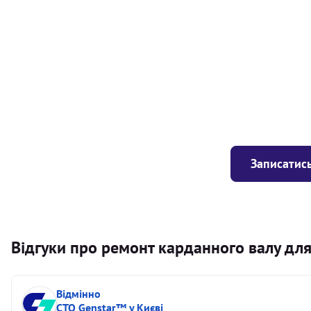
Балансування карданного валу (легковий) від 1,5м на одн
Балансування карданного валу (легковий) до 1,5м
Заміна хрестовини кермового валу
Записатись
Відгуки про ремонт карданного валу для
Відмінно
СТО Genstar™ у Києві