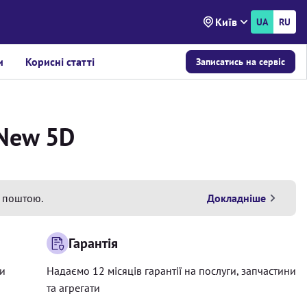
Київ
UA
RU
и
Корисні статті
Записатись на сервіс
 New 5D
 поштою.
Докладніше
Гарантія
ри
Надаємо 12 місяців гарантії на послуги, запчастини
та агрегати