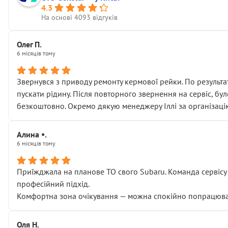
4.3
На основі 4093 відгуків
Олег П.
6 місяців тому
Звернувся з приводу ремонту кермової рейки. По результат
пускати рідину. Після повторного звернення на сервіс, бу
безкоштовно. Окремо дякую менеджеру Іллі за організаці
Алина •.
6 місяців тому
Приїжджала на планове ТО свого Subaru. Команда сервісу п
професійний підхід.
Комфортна зона очікування — можна спокійно попрацювати
Оля Н.