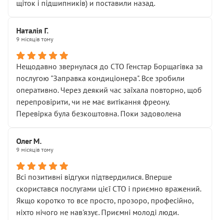
щіток і підшипників) и поставили назад.
Наталія Г.
9 місяців тому
Нещодавно звернулася до СТО Генстар Борщагівка за
послугою "Заправка кондиціонера". Все зробили
оперативно. Через деякий час заїхала повторно, щоб
перепровірити, чи не має витікання фреону.
Перевірка була безкоштовна. Поки задоволена
Олег М.
9 місяців тому
Всі позитивні відгуки підтвердилися. Вперше
скористався послугами цієї СТО і приємно вражений.
Якщо коротко то все просто, прозоро, професійно,
ніхто нічого не нав'язує. Приємні молоді люди.