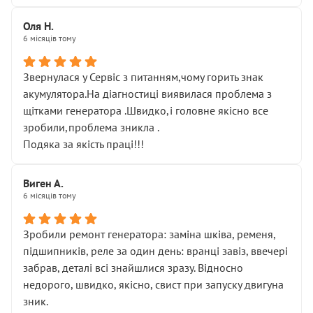
Оля Н.
6 місяців тому
Звернулася у Сервіс з питанням,чому горить знак
акумулятора.На діагностиці виявилася проблема з
щітками генератора .Швидко,і головне якісно все
зробили,проблема зникла .
Подяка за якість праці!!!
Виген А.
6 місяців тому
Зробили ремонт генератора: заміна шківа, ременя,
підшипників, реле за один день: вранці завіз, ввечері
забрав, деталі всі знайшлися зразу. Відносно
недорого, швидко, якісно, свист при запуску двигуна
зник.