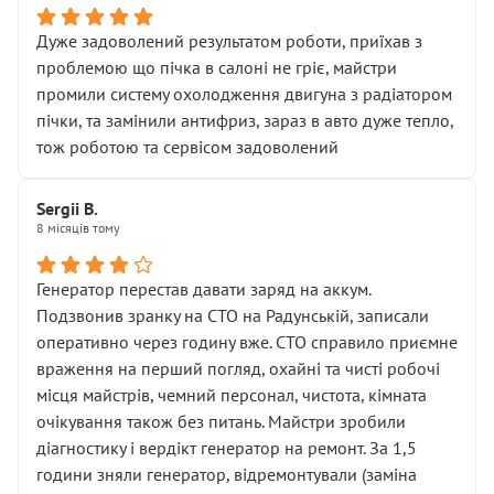
Дуже задоволений результатом роботи, приїхав з
проблемою що пічка в салоні не гріє, майстри
промили систему охолодження двигуна з радіатором
пічки, та замінили антифриз, зараз в авто дуже тепло,
тож роботою та сервісом задоволений
Sergii B.
8 місяців тому
Генератор перестав давати заряд на аккум.
Подзвонив зранку на СТО на Радунській, записали
оперативно через годину вже. СТО справило приємне
враження на перший погляд, охайні та чисті робочі
місця майстрів, чемний персонал, чистота, кімната
очікування також без питань. Майстри зробили
діагностику і вердікт генератор на ремонт. За 1,5
години зняли генератор, відремонтували (заміна