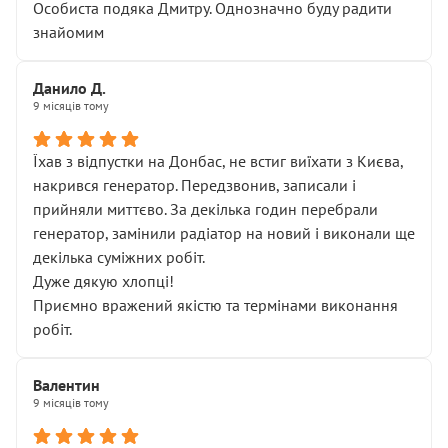
Особиста подяка Дмитру. Однозначно буду радити
знайомим
Данило Д.
9 місяців тому
Їхав з відпустки на Донбас, не встиг виїхати з Києва,
накрився генератор. Передзвонив, записали і
прийняли миттєво. За декілька годин перебрали
генератор, замінили радіатор на новий і виконали ще
декілька суміжних робіт.
Дуже дякую хлопці!
Приємно вражений якістю та термінами виконання
робіт.
Валентин
9 місяців тому