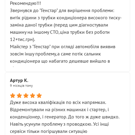
Рекомендую!!!
Звернувся до "Генстар" для вирішення проблеми:
витік рідини з трубки кондиціонера високого тиску-
заміна даної трубки (перед цим діагностували
машину на іншому СТО,ціна трубки без роботи
12+тис.грн).
Майстер з "Генстар" при огляді автомобіля виявив
зовсім іншу проблему,а саме потік сальник
кондиціонера що набагато дешевше вийшло в
підсумку.
Дуже дякую за швидкий і професійний ремонт!
Артур К.
9 місяців тому
Дуже висока кваліфікація по всіх напрямках.
Відремонтували на різних машинах і стартер, і
конденціонер, і генератор. До того ж дуже швидко.
Навіть усунули проблему з проводкою. Усі інщі
сервіси тільки погіршували ситуацію