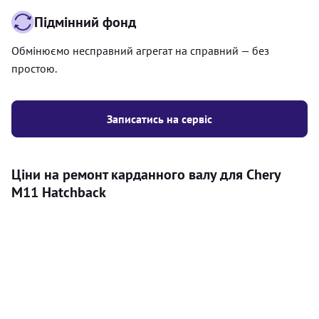
Підмінний фонд
Обмінюємо несправний агрегат на справний — без
простою.
Записатись на сервіс
Ціни на ремонт карданного валу для Chery
M11 Hatchback
Послуга
Ціна
Карданний вал
Діагностика карданного валу на авто (
500