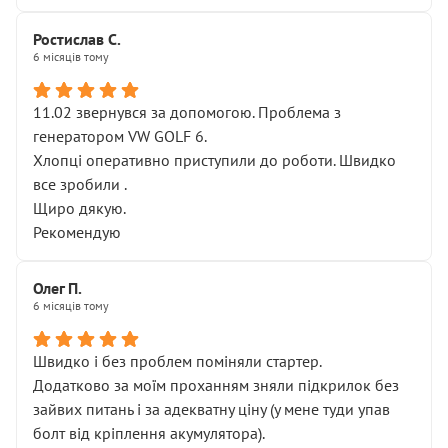
Ростислав С.
6 місяців тому
11.02 звернувся за допомогою. Проблема з
генератором VW GOLF 6.
Хлопці оперативно приступили до роботи. Швидко
все зробили .
Щиро дякую.
Рекомендую
Олег П.
6 місяців тому
Швидко і без проблем поміняли стартер.
Додатково за моїм проханням зняли підкрилок без
зайвих питань і за адекватну ціну (у мене туди упав
болт від кріплення акумулятора).