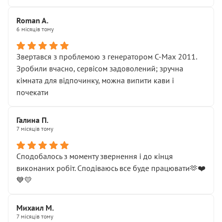
Roman A.
6 місяців тому
Звертався з проблемою з генератором C-Max 2011.
Зробили вчасно, сервісом задоволений; зручна
кімната для відпочинку, можна випити кави і
почекати
Галина П.
7 місяців тому
Сподобалось з моменту звернення і до кінця
виконаних робіт. Сподіваюсь все буде працювати🫶❤️
💙💛
Михаил М.
7 місяців тому