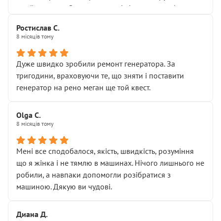
Я — клієнт, який працює на довірі, і саме її цей сервіс
приймальнику Олександру: всі чітко та по суті.
серйозно підірвав.
Молодці! Однозначно буду радити своїм знайомим
Хотілося б більше:
Ростислав С.
звертатися до цього автосервісу.
8 місяців тому
• належної уваги до авто
• прозорості в роботах і рахунках
• реальної діагностики, а не формального
Дуже швидко зробили ремонт генератора. За
“подивились і поїхав”
тригодини, враховуючи те, що зняти і поставити
На жаль, складається враження, що сервіс працює не
генератор на рено меган ще той квест.
на якість, а “аби швидше і дорожче”. Саме це і псує
загальне враження та бажання повертатися.
Olga С.
Стосовно комунікації - все добре
8 місяців тому
Мені все сподобалося, якість, швидкість, розуміння
що я жінка і не тямлю в машинах. Нічого лишнього не
робили, а навпаки допомогли розібратися з
машиною. Дякую ви чудові.
Диана Д.