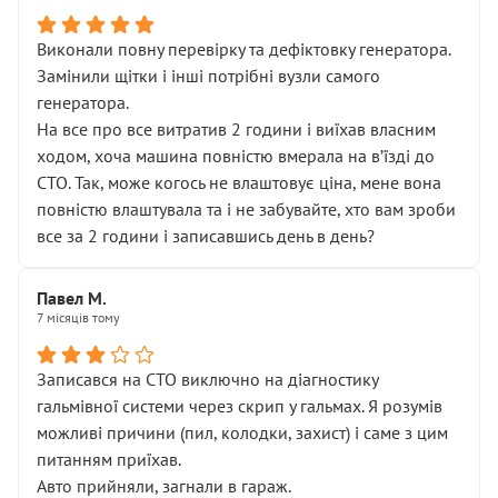
Виконали повну перевірку та дефіктовку генератора.
Замінили щітки і інші потрібні вузли самого
генератора.
На все про все витратив 2 години і виїхав власним
ходом, хоча машина повністю вмерала на вʼїзді до
СТО. Так, може когось не влаштовує ціна, мене вона
повністю влаштувала та і не забувайте, хто вам зроби
все за 2 години і записавшись день в день?
Павел М.
7 місяців тому
Записався на СТО виключно на діагностику
гальмівної системи через скрип у гальмах. Я розумів
можливі причини (пил, колодки, захист) і саме з цим
питанням приїхав.
Авто прийняли, загнали в гараж.