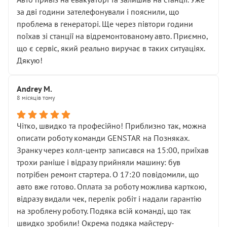
чіткого пояснення
за дві години зателефонували і пояснили, що
( ну все зняли та доробили) дякую!
проблема в генераторі. Ще через півтори години
Окремий момент, який виглядає абсурдно:
поїхав зі станції на відремонтованому авто. Приємно,
мені заявили, що бачок гальмівної рідини потрібно
що є сервіс, який реально виручає в таких ситуаціях.
міняти разом із головним гальмівним циліндром у
Дякую!
зборі.
Для людини, яка хоча б трохи розуміється на техніці,
Andrey M.
це звучить як мінімум непрофесійно, а як максимум —
8 місяців тому
спроба продати дорогий вузол замість елементарних
ущільнювачів.
Чітко, швидко та професійно! Приблизно так, можна
Що прикро — це не перший мій візит. Раніше міняв у
описати роботу команди GENSTAR на Позняках.
вас стартер, і тоді сервіс наче справив хороше
Зранку через колл-центр записався на 15:00, приїхав
враження. Але згодом знайшов декілька гайок під
трохи раніше і відразу прийняли машину: був
лобовим склом. Мені пояснили, що це “старі гайки, які
потрібен ремонт стартера. О 17:20 повідомили, що
відкручували”, і попросили не хвилюватися. ( надіюсь
авто вже готово. Оплата за роботу можлива карткою,
новий власник, не застяг в полі))
відразу видали чек, перелік робіт і надали гарантію
Але після нинішнього візиту такі дрібниці вже не
на зроблену роботу. Подяка всій команді, що так
здаються дрібницями.
швидко зробили! Окрема подяка майстеру-