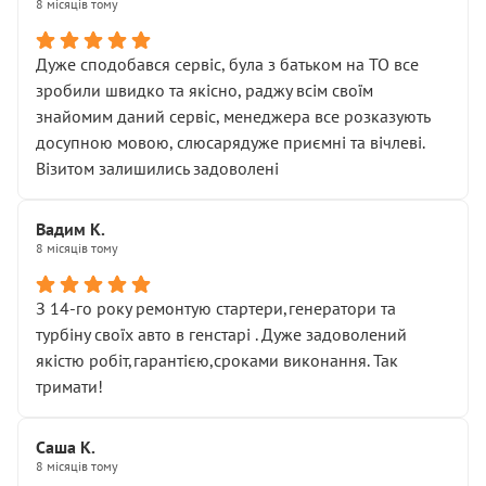
8 місяців тому
Дуже сподобався сервіс, була з батьком на ТО все
зробили швидко та якісно, раджу всім своїм
знайомим даний сервіс, менеджера все розказують
досупною мовою, слюсарядуже приємні та вічлеві.
Візитом залишились задоволені
Вадим К.
8 місяців тому
З 14-го року ремонтую стартери,генератори та
турбіну своїх авто в генстарі . Дуже задоволений
якістю робіт,гарантією,сроками виконання. Так
тримати!
Саша К.
8 місяців тому