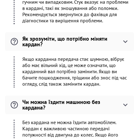
гучним чи випадковим. Стук вказує на проблеми
в кардані, такі як зношування або поломки.
Рекомендується звернутися до фахівця для
діагностики та вирішення проблеми.
Як зрозуміти, що потрібно міняти
кардан?
Якщо карданна передача стає шумною, вібрує
або має вільний хід, це може означати, що
карданний вал потрібно замінити. Якщо ви
бачите пошкодження, тріщини або знос під час
огляду, слід також замінити кардан.
Чи можна їздити машиною без
кардана?
Без кардана не можна їздити автомобілем.
Кардан є важливою частиною передачі
потужності від двигуна до колес. Якщо його