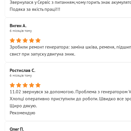
Звернулася у Сервіс з питанням,чому горить знак акумуля
Подяка за якість праці!!!
Виген А.
6 місяців тому
Зробили ремонт генератора: заміна шківа, ременя, підшипни
свист при запуску двигуна зник.
Ростислав С.
6 місяців тому
11.02 звернувся за допомогою. Проблема з генератором 
Хлопці оперативно приступили до роботи. Швидко все зро
Щиро дякую.
Рекомендую
Олег П.