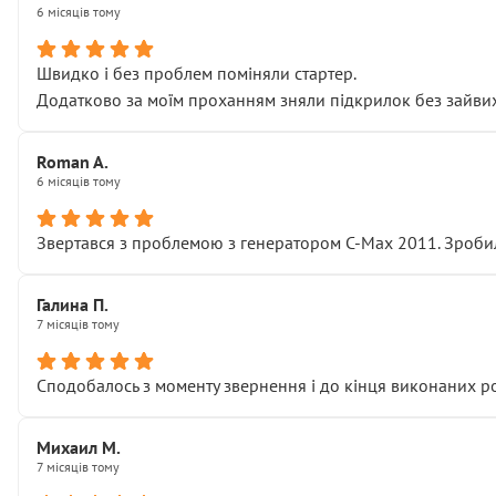
6 місяців тому
Швидко і без проблем поміняли стартер.
Додатково за моїм проханням зняли підкрилок без зайвих п
Roman A.
6 місяців тому
Звертався з проблемою з генератором C-Max 2011. Зробил
Галина П.
7 місяців тому
Сподобалось з моменту звернення і до кінця виконаних р
Михаил М.
7 місяців тому