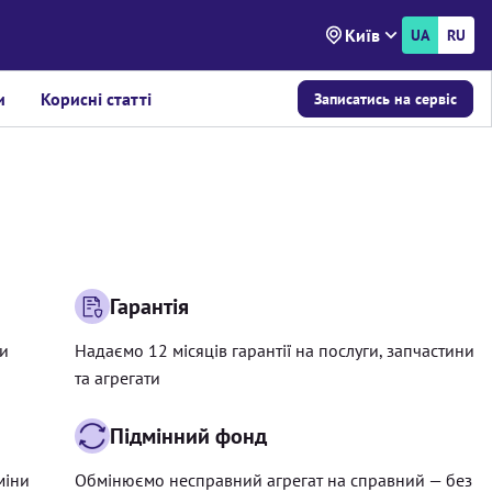
Київ
UA
RU
и
Корисні статті
Записатись на сервіс
Гарантія
ри
Надаємо 12 місяців гарантії на послуги, запчастини
та агрегати
Підмінний фонд
міни
Обмінюємо несправний агрегат на справний — без