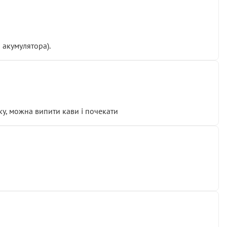
 акумулятора).
у, можна випити кави і почекати