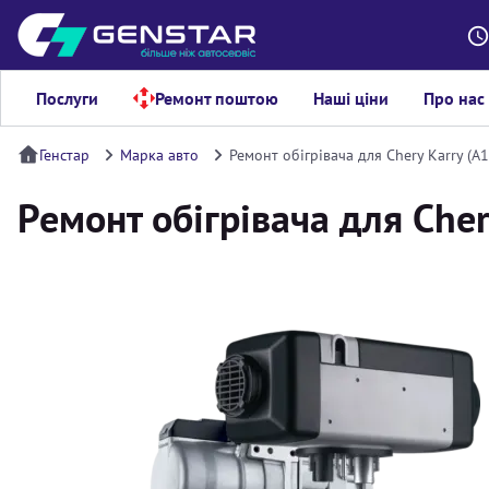
Послуги
Ремонт поштою
Наші ціни
Про нас
Генстар
Марка авто
Ремонт обігрівача для Chery Karry (A1
Ремонт обігрівача для Cher