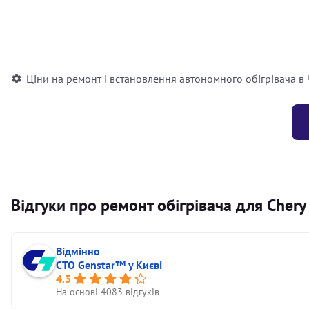
Встановлення повітряного автономного опалювача
Встановлення рідинного автономного опалювача
Ціни на ремонт і встановлення автономного обігрівача в
Відгуки про ремонт обігрівача для Chery
Відмінно
СТО Genstar™ у Києві
4.3
На основі 4083 відгуків