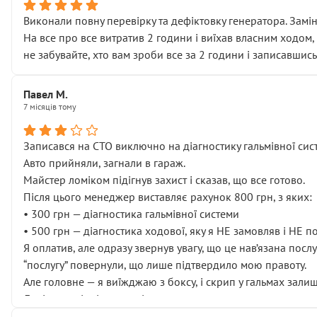
Виконали повну перевірку та дефіктовку генератора. Замін
На все про все витратив 2 години і виїхав власним ходом,
не забувайте, хто вам зроби все за 2 години і записавшись
Павел М.
7 місяців тому
Записався на СТО виключно на діагностику гальмівної сист
Авто прийняли, загнали в гараж.
Майстер ломіком підігнув захист і сказав, що все готово.
Після цього менеджер виставляє рахунок 800 грн, з яких:
• 300 грн — діагностика гальмівної системи
• 500 грн — діагностика ходової, яку я НЕ замовляв і НЕ 
Я оплатив, але одразу звернув увагу, що це нав’язана посл
“послугу” повернули, що лише підтвердило мою правоту.
Але головне — я виїжджаю з боксу, і скрип у гальмах залиш
Далі ситуація тільки погіршилась:
• сказали, що тепер “потрібно знімати колеса”