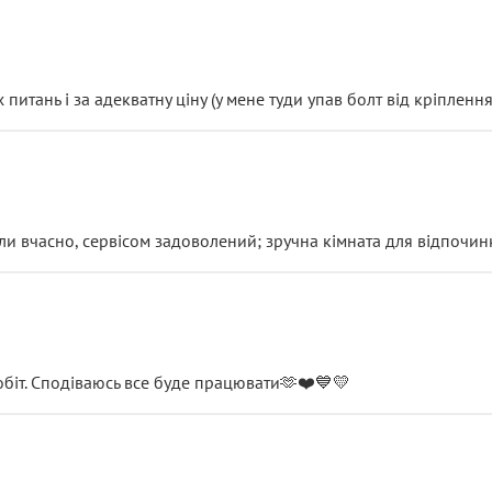
итань і за адекватну ціну (у мене туди упав болт від кріплення
и вчасно, сервісом задоволений; зручна кімната для відпочинк
обіт. Сподіваюсь все буде працювати🫶❤️💙💛