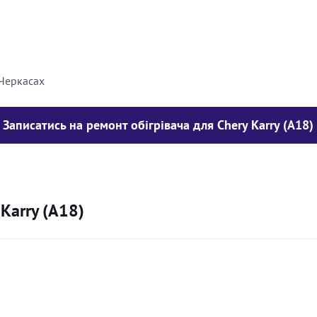
8000
грн
10000
грн
 Черкасах
Записатись на ремонт обігрівача для Chery Karry (A18)
 Karry (A18)