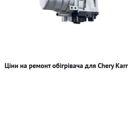
Ціни на ремонт обігрівача для Chery Karr
Послуга
Автономний обігрівач
Безкоштовний розрахунок ціни установки автономного об