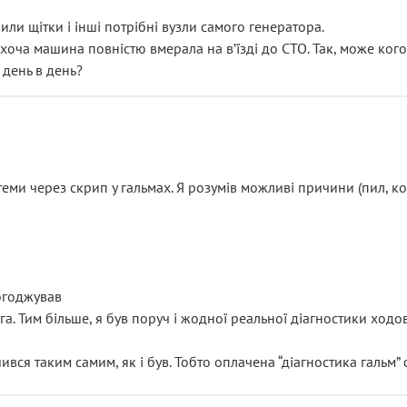
или щітки і інші потрібні вузли самого генератора.
 хоча машина повністю вмерала на вʼїзді до СТО. Так, може кого
 день в день?
еми через скрип у гальмах. Я розумів можливі причини (пил, кол
погоджував
уга. Тим більше, я був поруч і жодної реальної діагностики ход
ився таким самим, як і був. Тобто оплачена “діагностика гальм”