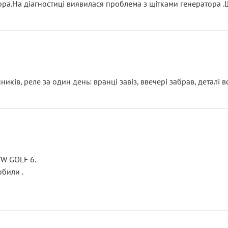
тора.На діагностиці виявилася проблема з щітками генератора 
ків, реле за один день: вранці завіз, ввечері забрав, деталі в
VW GOLF 6.
били .