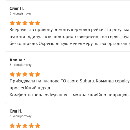
Олег П.
5 місяців тому
Звернувся з приводу ремонту кермової рейки. По результат
пускати рідину. Після повторного звернення на сервіс, бу
безкоштовно. Окремо дякую менеджеру Іллі за організаці
Алина •.
6 місяців тому
Приїжджала на планове ТО свого Subaru. Команда сервісу п
професійний підхід.
Комфортна зона очікування — можна спокійно попрацювати
Оля Н.
6 місяців тому