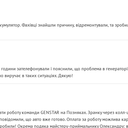
ояснення
кумулятор. Фахівці знайшли причину, відремонтували, та зроби
 разом із головним гальмівним циліндром у зборі.
звучить як мінімум непрофесійно, а як максимум — спроба прод
тартер, і тоді сервіс наче справив хороше враження. Але згодо
и не хвилюватися. ( надіюсь новий власник, не застяг в полі))
я дрібницями.
йозно підірвав.
ві години зателефонували і пояснили, що проблема в генераторі.
о виручає в таких ситуаціях. Дякую!
їхав”
ість, а “аби швидше і дорожче”. Саме це і псує загальне вражен
ти роботу команди GENSTAR на Позняках. Зранку через колл-це
овідомили, що авто вже готово. Оплата за роботу можлива карт
зробили! Окрема подяка майстеру-приймальнику Олександру: всі