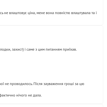
сь не влаштовує ціна, мене вона повністю влаштувала та і
одки, захист) і саме з цим питанням приїхав.
ової не проводилось. Після зауваження гроші за цю
 фактично нічого не дала.