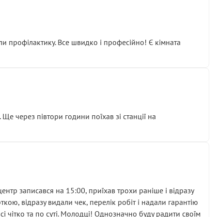
ли профілактику. Все швидко і професійно! Є кімната
ати дорогий вузол замість елементарних ущільнювачів.
м знайшов декілька гайок під лобовим склом. Мені
 Ще через півтори години поїхав зі станції на
ня та бажання повертатися.
нтр записався на 15:00, приїхав трохи раніше і відразу
кою, відразу видали чек, перелік робіт і надали гарантію
 чітко та по суті. Молодці! Однозначно буду радити своїм