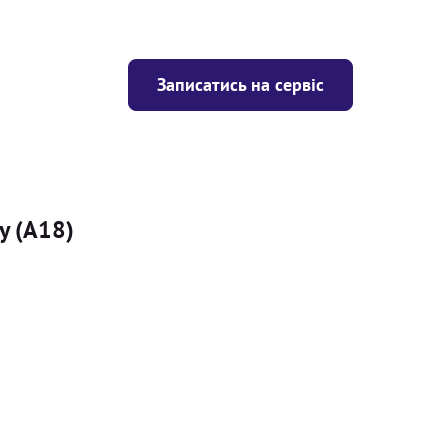
Записатись на сервіс
y (A18)
Ціна
ігрівача
Безкоштовно