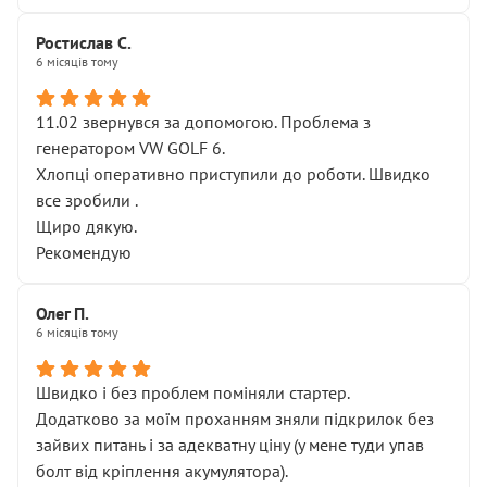
Ростислав С.
6 місяців тому
11.02 звернувся за допомогою. Проблема з
генератором VW GOLF 6.
Хлопці оперативно приступили до роботи. Швидко
все зробили .
Щиро дякую.
Рекомендую
Олег П.
6 місяців тому
Швидко і без проблем поміняли стартер.
Додатково за моїм проханням зняли підкрилок без
зайвих питань і за адекватну ціну (у мене туди упав
болт від кріплення акумулятора).