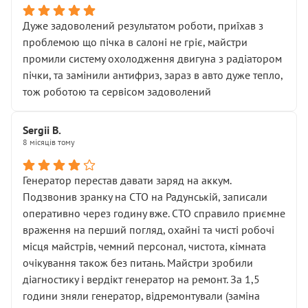
Дуже задоволений результатом роботи, приїхав з
проблемою що пічка в салоні не гріє, майстри
промили систему охолодження двигуна з радіатором
пічки, та замінили антифриз, зараз в авто дуже тепло,
тож роботою та сервісом задоволений
Sergii B.
8 місяців тому
Генератор перестав давати заряд на аккум.
Подзвонив зранку на СТО на Радунській, записали
оперативно через годину вже. СТО справило приємне
враження на перший погляд, охайні та чисті робочі
місця майстрів, чемний персонал, чистота, кімната
очікування також без питань. Майстри зробили
діагностику і вердікт генератор на ремонт. За 1,5
години зняли генератор, відремонтували (заміна