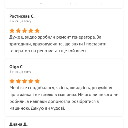
Я — клієнт, який працює на довірі, і саме її цей сервіс
приймальнику Олександру: всі чітко та по суті.
серйозно підірвав.
Молодці! Однозначно буду радити своїм знайомим
Хотілося б більше:
Ростислав С.
звертатися до цього автосервісу.
8 місяців тому
• належної уваги до авто
• прозорості в роботах і рахунках
• реальної діагностики, а не формального
Дуже швидко зробили ремонт генератора. За
“подивились і поїхав”
тригодини, враховуючи те, що зняти і поставити
На жаль, складається враження, що сервіс працює не
генератор на рено меган ще той квест.
на якість, а “аби швидше і дорожче”. Саме це і псує
загальне враження та бажання повертатися.
Olga С.
Стосовно комунікації - все добре
8 місяців тому
Мені все сподобалося, якість, швидкість, розуміння
що я жінка і не тямлю в машинах. Нічого лишнього не
робили, а навпаки допомогли розібратися з
машиною. Дякую ви чудові.
Диана Д.