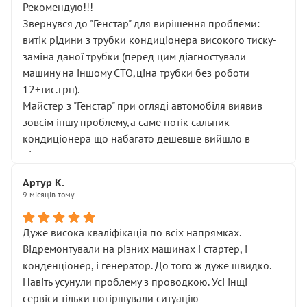
Рекомендую!!!
Звернувся до "Генстар" для вирішення проблеми:
витік рідини з трубки кондиціонера високого тиску-
заміна даної трубки (перед цим діагностували
машину на іншому СТО,ціна трубки без роботи
12+тис.грн).
Майстер з "Генстар" при огляді автомобіля виявив
зовсім іншу проблему,а саме потік сальник
кондиціонера що набагато дешевше вийшло в
підсумку.
Дуже дякую за швидкий і професійний ремонт!
Артур К.
9 місяців тому
Дуже висока кваліфікація по всіх напрямках.
Відремонтували на різних машинах і стартер, і
конденціонер, і генератор. До того ж дуже швидко.
Навіть усунули проблему з проводкою. Усі інщі
сервіси тільки погіршували ситуацію