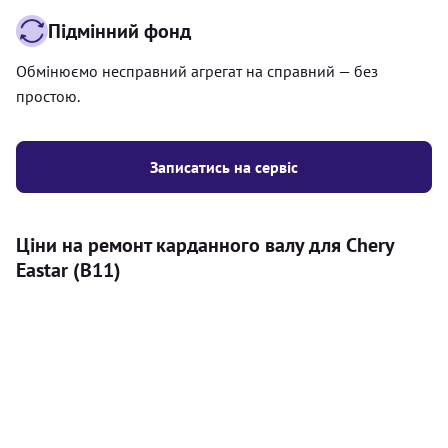
Підмінний фонд
Обмінюємо несправний агрегат на справний — без
простою.
Записатись на сервіс
Ціни на ремонт карданного валу для Chery
Eastar (B11)
Послуга
Ціна
Карданний вал
Діагностика карданного валу на авто (
500