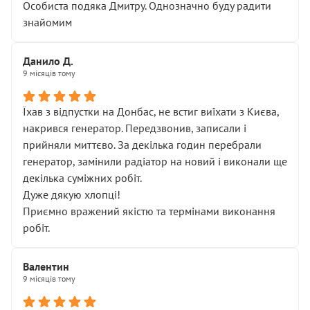
Особиста подяка Дмитру. Однозначно буду радити
знайомим
Данило Д.
9 місяців тому
Їхав з відпустки на Донбас, не встиг виїхати з Києва,
накрився генератор. Передзвонив, записали і
прийняли миттєво. За декілька годин перебрали
генератор, замінили радіатор на новий і виконали ще
декілька суміжних робіт.
Дуже дякую хлопці!
Приємно вражений якістю та термінами виконання
робіт.
Валентин
9 місяців тому