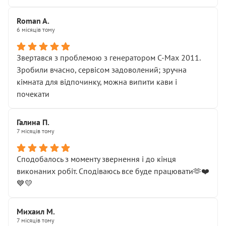
Roman A.
6 місяців тому
Звертався з проблемою з генератором C-Max 2011.
Зробили вчасно, сервісом задоволений; зручна
кімната для відпочинку, можна випити кави і
почекати
Галина П.
7 місяців тому
Сподобалось з моменту звернення і до кінця
виконаних робіт. Сподіваюсь все буде працювати🫶❤️
💙💛
Михаил М.
7 місяців тому