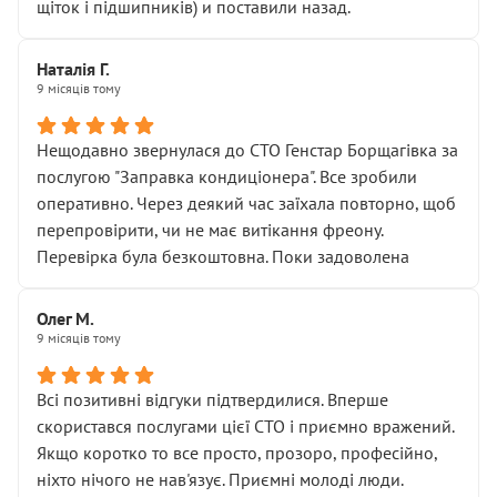
щіток і підшипників) и поставили назад.
Наталія Г.
9 місяців тому
Нещодавно звернулася до СТО Генстар Борщагівка за
послугою "Заправка кондиціонера". Все зробили
оперативно. Через деякий час заїхала повторно, щоб
перепровірити, чи не має витікання фреону.
Перевірка була безкоштовна. Поки задоволена
Олег М.
9 місяців тому
Всі позитивні відгуки підтвердилися. Вперше
скористався послугами цієї СТО і приємно вражений.
Якщо коротко то все просто, прозоро, професійно,
ніхто нічого не нав'язує. Приємні молоді люди.