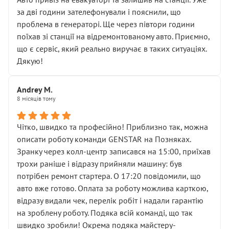
чіткого пояснення
за дві години зателефонували і пояснили, що
( ну все зняли та доробили) дякую!
проблема в генераторі. Ще через півтори години
Окремий момент, який виглядає абсурдно:
поїхав зі станції на відремонтованому авто. Приємно,
мені заявили, що бачок гальмівної рідини потрібно
що є сервіс, який реально виручає в таких ситуаціях.
міняти разом із головним гальмівним циліндром у
Дякую!
зборі.
Для людини, яка хоча б трохи розуміється на техніці,
Andrey M.
це звучить як мінімум непрофесійно, а як максимум —
8 місяців тому
спроба продати дорогий вузол замість елементарних
ущільнювачів.
Чітко, швидко та професійно! Приблизно так, можна
Що прикро — це не перший мій візит. Раніше міняв у
описати роботу команди GENSTAR на Позняках.
вас стартер, і тоді сервіс наче справив хороше
Зранку через колл-центр записався на 15:00, приїхав
враження. Але згодом знайшов декілька гайок під
трохи раніше і відразу прийняли машину: був
лобовим склом. Мені пояснили, що це “старі гайки, які
потрібен ремонт стартера. О 17:20 повідомили, що
відкручували”, і попросили не хвилюватися. ( надіюсь
авто вже готово. Оплата за роботу можлива карткою,
новий власник, не застяг в полі))
відразу видали чек, перелік робіт і надали гарантію
Але після нинішнього візиту такі дрібниці вже не
на зроблену роботу. Подяка всій команді, що так
здаються дрібницями.
швидко зробили! Окрема подяка майстеру-