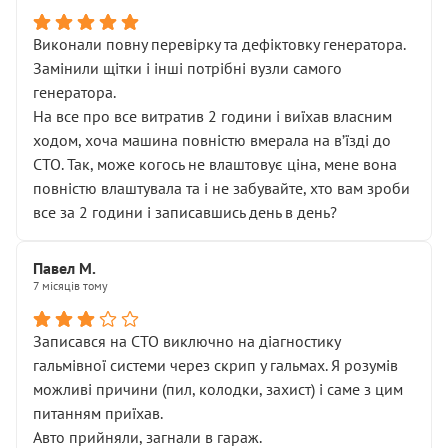
Виконали повну перевірку та дефіктовку генератора.
Замінили щітки і інші потрібні вузли самого
генератора.
На все про все витратив 2 години і виїхав власним
ходом, хоча машина повністю вмерала на вʼїзді до
СТО. Так, може когось не влаштовує ціна, мене вона
повністю влаштувала та і не забувайте, хто вам зроби
все за 2 години і записавшись день в день?
Павел М.
7 місяців тому
Записався на СТО виключно на діагностику
гальмівної системи через скрип у гальмах. Я розумів
можливі причини (пил, колодки, захист) і саме з цим
питанням приїхав.
Авто прийняли, загнали в гараж.