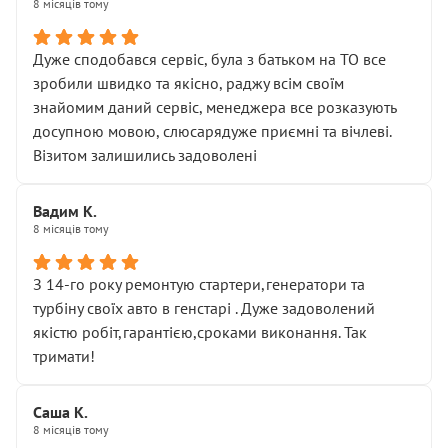
8 місяців тому
Дуже сподобався сервіс, була з батьком на ТО все
зробили швидко та якісно, раджу всім своїм
знайомим даний сервіс, менеджера все розказують
досупною мовою, слюсарядуже приємні та вічлеві.
Візитом залишились задоволені
Вадим К.
8 місяців тому
З 14-го року ремонтую стартери,генератори та
турбіну своїх авто в генстарі . Дуже задоволений
якістю робіт,гарантією,сроками виконання. Так
тримати!
Саша К.
8 місяців тому