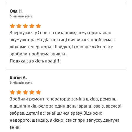
Оля Н.
6 місяців тому
Звернулася у Сервіс з питанням,чому горить знак
акумулятора.На діагностиці виявилася проблема з
щітками генератора .Швидко,і головне якісно все
зробили,проблема зникла .
Подяка за якість праці!!!
Виген А.
6 місяців тому
Зробили ремонт генератора: заміна шківа, ременя,
підшипників, реле за один день: вранці завіз, ввечері
забрав, деталі всі знайшлися зразу. Відносно
недорого, швидко, якісно, свист при запуску двигуна
зник.